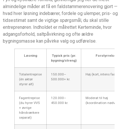
almindelige måder at få en faldstammerenovering gjort —
hvad hver løsning indebærer, fordele og ulemper, pris- og
tidsestimat samt de vigtige spørgsmål, du skal stille
entreprenøren. Indholdet er målrettet Kerteminde, hvor
adgangsforhold, saltpåvirkning og ofte ældre
bygningsmasse kan påvirke valg og udførelse.
Løsning
Typisk pris (pr.
Forstyrrelse
bygning/streng)
Totalentreprise
150.000–
Høj (kort, intens fase)
(én aktør
500.000+ kr.
styrer alt)
Fagentreprise
120.000–
Moderat til høj
(du hyrer VVS
450.000 kr.
(koordination nødvendig)
+ øvrige
håndværkere
separat)