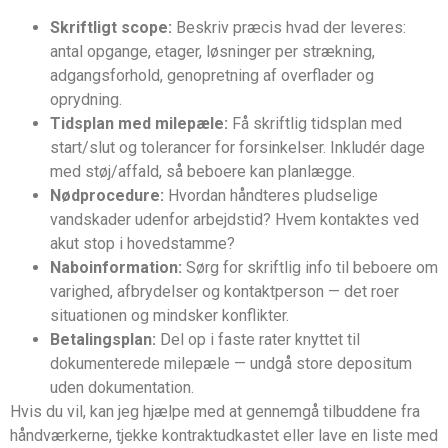
Skriftligt scope:
Beskriv præcis hvad der leveres:
antal opgange, etager, løsninger per strækning,
adgangsforhold, genopretning af overflader og
oprydning.
Tidsplan med milepæle:
Få skriftlig tidsplan med
start/slut og tolerancer for forsinkelser. Inkludér dage
med støj/affald, så beboere kan planlægge.
Nødprocedure:
Hvordan håndteres pludselige
vandskader udenfor arbejdstid? Hvem kontaktes ved
akut stop i hovedstamme?
Naboinformation:
Sørg for skriftlig info til beboere om
varighed, afbrydelser og kontaktperson — det roer
situationen og mindsker konflikter.
Betalingsplan:
Del op i faste rater knyttet til
dokumenterede milepæle — undgå store depositum
uden dokumentation.
Hvis du vil, kan jeg hjælpe med at gennemgå tilbuddene fra
håndværkerne, tjekke kontraktudkastet eller lave en liste med