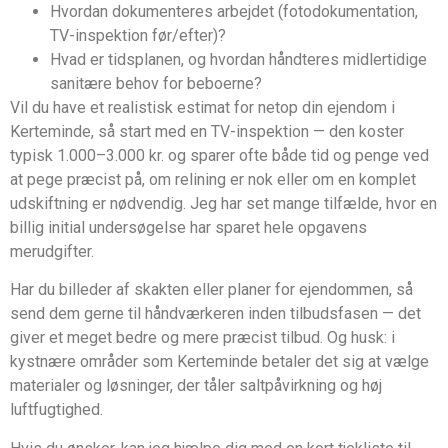
Hvordan dokumenteres arbejdet (fotodokumentation,
TV-inspektion før/efter)?
Hvad er tidsplanen, og hvordan håndteres midlertidige
sanitære behov for beboerne?
Vil du have et realistisk estimat for netop din ejendom i
Kerteminde, så start med en TV-inspektion — den koster
typisk 1.000–3.000 kr. og sparer ofte både tid og penge ved
at pege præcist på, om relining er nok eller om en komplet
udskiftning er nødvendig. Jeg har set mange tilfælde, hvor en
billig initial undersøgelse har sparet hele opgavens
merudgifter.
Har du billeder af skakten eller planer for ejendommen, så
send dem gerne til håndværkeren inden tilbudsfasen — det
giver et meget bedre og mere præcist tilbud. Og husk: i
kystnære områder som Kerteminde betaler det sig at vælge
materialer og løsninger, der tåler saltpåvirkning og høj
luftfugtighed.