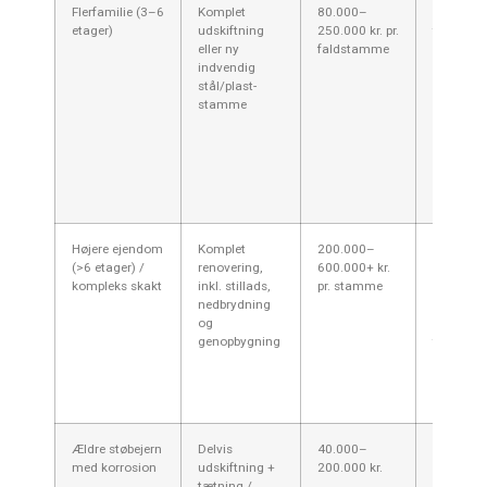
Flerfamilie (3–6
Komplet
80.000–
Adgang, 
etager)
udskiftning
250.000 kr. pr.
tilslutnin
eller ny
faldstamme
og
indvendig
midlertid
stål/plast-
installat
stamme
øger pris
Kertemin
ældre kar
kan være
udfordre
mht. adg
Højere ejendom
Komplet
200.000–
Store
(>6 etager) /
renovering,
600.000+ kr.
bygninge
kompleks skakt
inkl. stillads,
pr. stamme
besværli
nedbrydning
adgang (f
og
smalle
genopbygning
trappeløb
giver ma
højere
omkostni
Ældre støbejern
Delvis
40.000–
Salt fra
med korrosion
udskiftning +
200.000 kr.
havluft v
tætning /
Kertemin