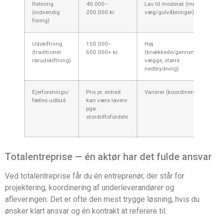
Relining
40.000–
Lav til moderat (mindre
(indvendig
200.000 kr.
væg/gulvåbninger)
foring)
Udskiftning
150.000–
Høj
(traditionel
600.000+ kr.
(knækkede/gennembrudte
rørudskiftning)
vægge, større
nedbrydning)
Ejerforenings/
Pris pr. enhed
Varierer (koordineret plan)
fælles udbud
kan være lavere
pga.
stordriftsfordele
Totalentreprise — én aktør har det fulde ansvar
Ved totalentreprise får du én entreprenør, der står for
projektering, koordinering af underleverandører og
afleveringen. Det er ofte den mest trygge løsning, hvis du
ønsker klart ansvar og én kontrakt at referere til.