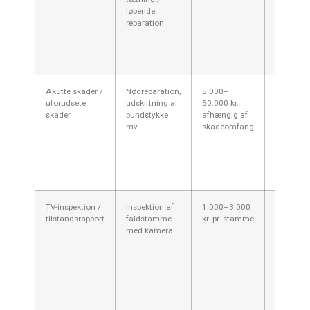
løbende
kan
reparation
fremsky
korrosio
ofte kræ
større in
Akutte skader /
Nødreparation,
5.000–
Akutte
uforudsete
udskiftning af
50.000 kr.
utæthede
skader
bundstykke
afhængig af
eller koll
mv.
skadeomfang
kan kræv
hurtig in
og øge pr
pga.
hastearbe
TV-inspektion /
Inspektion af
1.000–3.000
Altid
tilstandsrapport
faldstamme
kr. pr. stamme
anbefalet
med kamera
inden
beslutni
giver kon
grundlag
valg mel
relining 
udskiftni