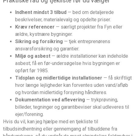
Praktiske råd og tjekliste før du vælger
Indhent mindst 3 tilbud
— bed om detaljerede
beskrivelser, materialevalg og opdelte priser.
Kræv referencer
— særligt projekter fra Fyn eller
ældre, kystnære bygninger.
Sikring og forsikring
— tjek entreprenørens
ansvarsforsikring og garantier.
Miljø og asbest
— ældre installationer kan indeholde
asbest; få en før-undersøgelse hvis bygningen er
opført før 1985.
Tidsplan og midlertidige installationer
— få skriftligt
hvor længe lejligheder kan forventes uden vand/afløb
og hvordan midlertidig forsyning håndteres.
Dokumentation ved aflevering
— trykprøvning,
billeder, tegninger og garantibeviser skal udleveres til
ejer/forening.
Hvis du vil, kan jeg hjælpe med en tjekliste til
tilbudsindhentning eller gennemgang af tilbuddene fra