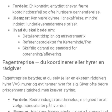
Fordele:
Én kontrakt, entydigt ansvar, færre
koordinationsfejl og ofte hurtigere gennemførelse.
Ulemper:
Kan være dyrere i anskaffelse; mindre
indsigt i underleverandørernes priser.
Hvad du skal bede om:
Detaljeret tidsplan og ansvarsmatrix
Referenceprojekter fra Kerteminde/Fyn
Skriftlig garanti og standard for
oprensning/aflevering
Fagentreprise — du koordinerer eller hyrer en
rådgiver
Fagentreprise betyder, at du selv (eller en ekstern rådgiver)
hyrer VVS, murer og evt. tømrer hver for sig. Giver ofte bedre
prisgennemsigtighed, men kræver styring.
Fordele:
Bedre indsigt i prisdannelse, mulighed for at
vælge specialister på hver del.
Ulemper:
Højt koordineringsbehov; risiko for uenighed