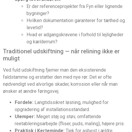
Er der referenceprojekter fra Fyn eller lignende
bygninger?
Hvilken dokumentation garanterer for tæthed og
levetid?
Hvad er adgangskravene i forhold til lejligheder
og kælderrum?
Traditionel udskiftning — når relining ikke er
muligt
Ved fuld udskiftning fjerner man den eksisterende
faldstamme og erstatter den med nye rør. Det er ofte
nødvendigt ved alvorlige skader, korrosion eller når man
ønsker at ændre føringsvej.
Fordele:
Langtidssikret løsning, mulighed for
opgradering af installationsstandard.
Ulemper:
Meget støj og støv, omfattende
reetableringsarbejde (fliser, puds, maling), højere pris.
Praktisk i Kerteminde:
Tjek for asbest i ældre