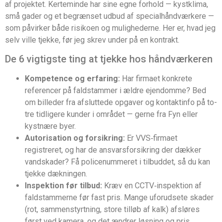
af projektet. Kerteminde har sine egne forhold — kystklima,
små gader og et begrænset udbud af specialhåndværkere —
som påvirker både risikoen og mulighederne. Her er, hvad jeg
selv ville tjekke, før jeg skrev under på en kontrakt.
De 6 vigtigste ting at tjekke hos håndværkeren
Kompetence og erfaring:
Har firmaet konkrete
referencer på faldstammer i ældre ejendomme? Bed
om billeder fra afsluttede opgaver og kontaktinfo på to-
tre tidligere kunder i området — gerne fra Fyn eller
kystnære byer.
Autorisation og forsikring:
Er VVS‑firmaet
registreret, og har de ansvarsforsikring der dækker
vandskader? Få policenummeret i tilbuddet, så du kan
tjekke dækningen.
Inspektion før tilbud:
Kræv en CCTV‑inspektion af
faldstammerne før fast pris. Mange uforudsete skader
(rot, sammenstyrtning, store tilløb af kalk) afsløres
først ved kamera, og det ændrer løsning og pris.