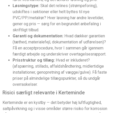
Løsningstype:
Skal det relines (strømpeforing),
udskiftes i sektioner eller helt byttes til nye
PVC/PP/metalrør? Hver løsning har andre levetider,
gener og pris — sørg for en begrundet anbefaling i
skriftligt tilbud.
Garanti og dokumentation:
Hvad dækker garantien
(tæthed, materialefejl, dokumentation af udførelsen)?
Få en acceptprocedure, hvor I sammen går igennem
færdigt arbejde og underskriver overtagelsesrapport.
Prisstruktur og tillæg:
Hvad er inkluderet?
(afspærring, stillads, affaldshåndtering, midlertidige
installationer, genopretning af vægge/gulve). Få faste
priser på almindelige tillægspunkter, så du undgår
overraskelser.
Risici særligt relevante i Kerteminde
Kerteminde er en kystby — det betyder høj luftfugtighed,
saltpåvirkning og i visse områder større risiko for korrosion