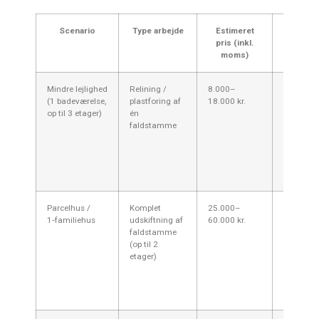
Scenario
Type arbejde
Estimeret
Kommen
pris (inkl.
—
moms)
Kertem
Mindre lejlighed
Relining /
8.000–
Ofte den
(1 badeværelse,
plastforing af
18.000 kr.
billigste 
op til 3 etager)
én
hurtigste
faldstamme
løsning;
velegnet t
velbevar
skakte i 
byggeri.
Parcelhus /
Komplet
25.000–
Indvendi
1‑familiehus
udskiftning af
60.000 kr.
adkomst
faldstamme
arbejdet
(op til 2
hurtigere
etager)
men snæ
rum og
gulvafret
koster ek