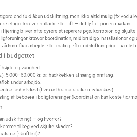
tigere end fuld åben udskiftning, men ikke altid mulig (fx ved alvo
ere etager kræver stillads eller lift — det løfter prisen markant.
jørring bliver ofte dyrere at reparere pga. korrosion og skjulte
ligforeninger kræver koordination, midlertidige installationer og 
ådrum, flisearbejde eller maling efter udskiftning øger samlet r
 i budgettet
f højde og varighed.
.): 5.000–60.000 kr. pr. bad/køkken afhængig omfang.
afløb under arbejde.
entuel asbetstest (hvis ældre materialer mistænkes).
sling af beboere i boligforeninger (koordination kan koste tid/mø
n
ben udskiftning) — og hvorfor?
er komme tillæg ved skjulte skader?
alerne (skriftligt)?