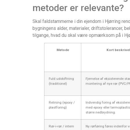
metoder er relevante?
Skal faldstammerne i din ejendom i Hjørring renov
bygningens alder, materialer, driftstolerancer, b
tilgange, hvad du skal være opmærksom på i Hjør
Metode
Kort beskrive
Fuld udskiftning
Fjernelse af eksisterende s
(traditionel)
montering af nye rør (PVC/PP
Relining (epoxy /
Indvendig foring af eksiste
plastforing)
med epoxy eller termoplastis
større nedbrydning.
Rør‑i‑rør / intern
Ny rørføring føres indenfor 