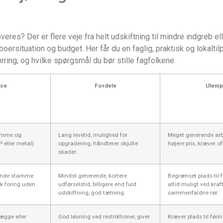
eres? Der er flere veje fra helt udskiftning til mindre indgreb e
eboersituation og budget. Her får du en faglig, praktisk og lokalt
ring, og hvilke spørgsmål du bør stille fagfolkene.
lse
Fordele
Ulemp
tamme og
Lang levetid, mulighed for
Meget generende arbe
 eller metal).
opgradering, håndterer skjulte
højere pris, kræver o
skader.
rende stamme
Mindst generende, kortere
Begrænset plads til 
k foring uden
udførselstid, billigere end fuld
altid muligt ved kraf
udskiftning, god tætning.
sammenfaldne rør.
vægge eller
God løsning ved restriktioner, giver
Kræver plads til føri