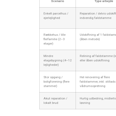
Scenario
Type arbejde
Enkelt parcelhus /
Reparation / delvis udskif
ejerlejlighed
indvendig faldstamme
Rækkehus / lille
Udskiftning af 1 faldsta
flerfamilie (2–3
(åben metode)
etager)
Mindre
Relining af faldstamme (in
etagebygning (4–12
eller åben udskiftning
lejligheder)
Stor opgang /
Hel renovering af flere
boligforening (flere
faldstammer, inkl. stillads
stammer)
vådrumsopretning
Akut reparation /
Hurtig udbedring, midlerti
lokalt brud
løsning