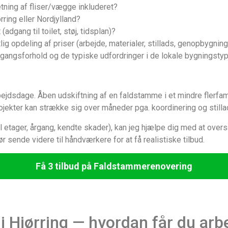
tning af fliser/vægge inkluderet?
ørring eller Nordjylland?
dgang til toilet, støj, tidsplan)?
tlig opdeling af priser (arbejde, materialer, stillads, genopbygning
gangsforhold og de typiske udfordringer i de lokale bygningstyp
bejdsdage. Åben udskiftning af en faldstamme i et mindre flerfam
ojekter kan strække sig over måneder pga. koordinering og stil
 etager, årgang, kendte skader), kan jeg hjælpe dig med at over
r sende videre til håndværkere for at få realistiske tilbud.
Få 3 tilbud på Faldstammerenovering
Hjørring — hvordan får du arbej