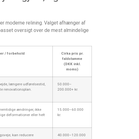
ller moderne relining. Valget afhænger af
ilpasset oversigt over de mest almindelige
er / forbehold
Cirka pris pr.
faldstamme
(DKK inkl.
moms)
jde, længere udførelsestid,
50.000–
fte renovationsplan.
200.000+ kr.
fremtidige ændringer, ikke
15.000–60.000
tige deformationer eller helt
kr.
ngsveje; kan reducere
40.000–120.000