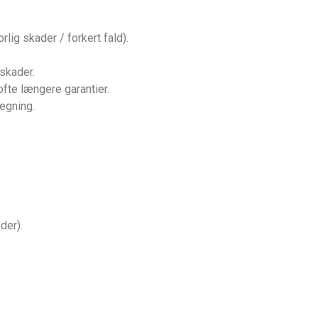
rlig skader / forkert fald).
 skader.
ofte længere garantier.
egning.
der).