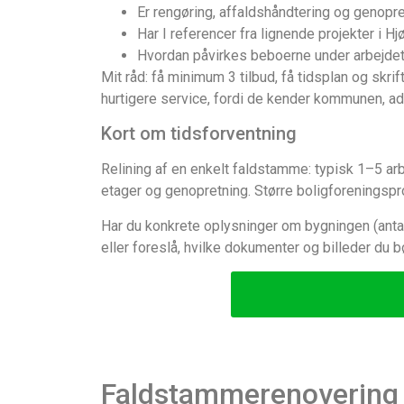
Er rengøring, affaldshåndtering og genopre
Har I referencer fra lignende projekter i Hj
Hvordan påvirkes beboerne under arbejdet (a
Mit råd: få minimum 3 tilbud, få tidsplan og skrif
hurtigere service, fordi de kender kommunen, ad
Kort om tidsforventning
Relining af en enkelt faldstamme: typisk 1–5 ar
etager og genopretning. Større boligforeningspr
Har du konkrete oplysninger om bygningen (antal
eller foreslå, hvilke dokumenter og billeder du bø
Faldstammerenovering i 