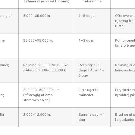
Estimeret pris (inkl. moms)
Tidsramme
tning af
8.000–35.000 kr.
1–5 dage
Ofte oversku
Hjørring fra
ruste.
mme
35.000–95.000 kr.
1–2 uger
Komplicered
timeforbruge
liner)
Relining: 20.000–90.000 kr.
Relining: 1–5
Relining er o
/ Åben: 80.000–300.000 kr.
dage / Åben: 1–
længere leve
6 uger
200.000–800.000+ kr.
Flere uger til
Projektstørr
 og
(afhængig af antal
måneder
bymidte) påv
stammer/højde)
dig
2.000–12.000 kr.
Samme dag — 1
Brud og utæt
dag
følgeskader