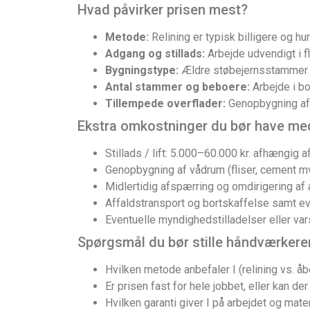
Hvad påvirker prisen mest?
Metode:
Relining er typisk billigere og hur
Adgang og stillads:
Arbejde udvendigt i fl
Bygningstype:
Ældre støbejernsstammer i H
Antal stammer og beboere:
Arbejde i bo
Tillempede overflader:
Genopbygning af v
Ekstra omkostninger du bør have med
Stillads / lift: 5.000–60.000 kr. afhængig a
Genopbygning af vådrum (fliser, cement mv
Midlertidig afspærring og omdirigering af 
Affaldstransport og bortskaffelse samt ev
Eventuelle myndighedstilladelser eller var
Spørgsmål du bør stille håndværkere
Hvilken metode anbefaler I (relining vs. å
Er prisen fast for hele jobbet, eller kan d
Hvilken garanti giver I på arbejdet og materi