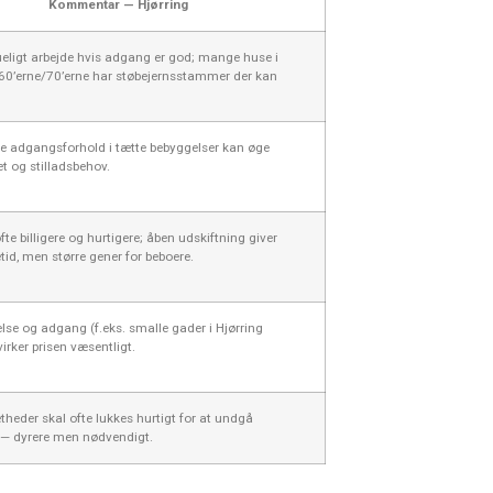
Kommentar — Hjørring
eligt arbejde hvis adgang er god; mange huse i
 60’erne/70’erne har støbejernsstammer der kan
e adgangsforhold i tætte bebyggelser kan øge
t og stilladsbehov.
fte billigere og hurtigere; åben udskiftning giver
tid, men større gener for beboere.
else og adgang (f.eks. smalle gader i Hjørring
irker prisen væsentligt.
heder skal ofte lukkes hurtigt for at undgå
 — dyrere men nødvendigt.