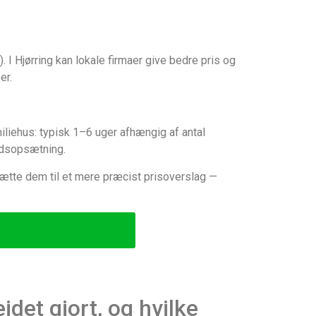
). I Hjørring kan lokale firmaer give bedre pris og
er.
iliehus: typisk 1–6 uger afhængig af antal
ladsopsætning.
sætte dem til et mere præcist prisoverslag —
det gjort, og hvilke