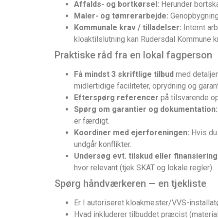
Affalds- og bortkørsel:
Herunder bortska
Maler- og tømrerarbejde:
Genopbygning a
Kommunale krav / tilladelser:
Internt ar
kloaktilslutning kan Rudersdal Kommune kr
Praktiske råd fra en lokal fagperson
Få mindst 3 skriftlige tilbud
med detaljere
midlertidige faciliteter, oprydning og garant
Efterspørg referencer
på tilsvarende op
Spørg om garantier og dokumentation:
er færdigt.
Koordiner med ejerforeningen:
Hvis du 
undgår konflikter.
Undersøg evt. tilskud eller finansiering
hvor relevant (tjek SKAT og lokale regler).
Spørg håndværkeren — en tjekliste
Er I autoriseret kloakmester/VVS-installatø
Hvad inkluderer tilbuddet præcist (materialer