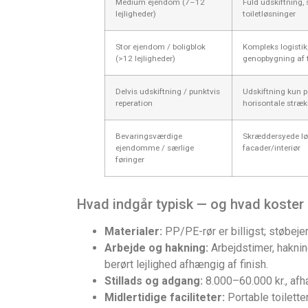
Medium ejendom (7–12
Fuld udskiftning, s
lejligheder)
toiletløsninger
Stor ejendom / boligblok
Kompleks logistik,
(>12 lejligheder)
genopbygning af 
Delvis udskiftning / punktvis
Udskiftning kun på
reperation
horisontale stræk
Bevaringsværdige
Skræddersyede lø
ejendomme / særlige
facader/interiør
føringer
Hvad indgår typisk — og hvad koster
Materialer:
PP/PE-rør er billigst; støbeje
Arbejde og hakning:
Arbejdstimer, haknin
berørt lejlighed afhængig af finish.
Stillads og adgang:
8.000–60.000 kr., afh
Midlertidige faciliteter:
Portable toiletter