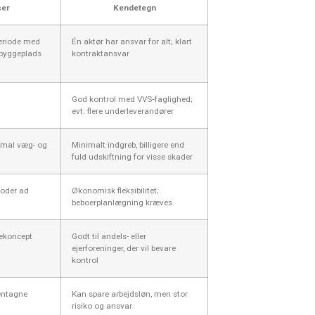
ser
Kendetegn
periode med
Én aktør har ansvar for alt; klart
byggeplads
kontraktansvar
God kontrol med VVS‑faglighed;
evt. flere underleverandører
imal væg- og
Minimalt indgreb, billigere end
fuld udskiftning for visse skader
oder ad
Økonomisk fleksibilitet;
beboerplanlægning kræves
sekoncept
Godt til andels- eller
ejerforeninger, der vil bevare
kontrol
gentagne
Kan spare arbejdsløn, men stor
risiko og ansvar