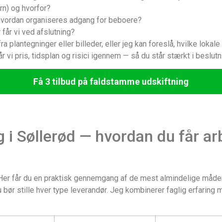
rn) og hvorfor?
g hvordan organiseres adgang for beboere?
får vi ved afslutning?
ra plantegninger eller billeder, eller jeg kan foreslå, hvilke loka
r vi pris, tidsplan og risici igennem — så du står stærkt i beslutn
Få 3 tilbud på faldstamme udskiftning
 i Søllerød — hvordan du får ar
 Her får du en praktisk gennemgang af de mest almindelige måder 
 bør stille hver type leverandør. Jeg kombinerer faglig erfaring