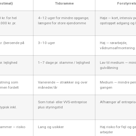
estimat)
Tidsramme
Forstyrrel
kr. for hel
4–12 uger for mindre opgange;
Høje — kort, intensiv 
00 kr. pr.
længere for store ejendomme
opstoppet adgang og 
. (beroende på
3–10 uger
Høj — rørarbejde,
vådrumsafmontering
. lejlighed
1–7 dage pr. stamme / lejlighed
Lav til medium — min
gulvåbning
stning som
Varierende — strækker sig over
Medium — mindre peri
 men fordelt
måneder/år
gangen
Som total- eller VVS‑entreprise
Afhænger af entrepri
ypisk inkl.
plus styringstid
stammer — risiko
Lang og usikker
Høj risiko for fejl og 
arbejder