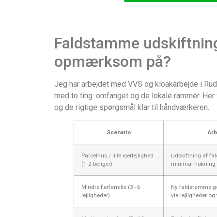
Faldstamme udskiftning
opmærksom på?
Jeg har arbejdet med VVS og kloakarbejde i Rude
med to ting: omfanget og de lokale rammer. Her f
og de rigtige spørgsmål klar til håndværkeren.
Scenario
Arb
Parcelhus / lille ejerlejlighed
Udskiftning af fa
(1-2 boliger)
minimal hakning
Mindre flerfamilie (3–6
Ny faldstamme ge
lejligheder)
via lejligheder o