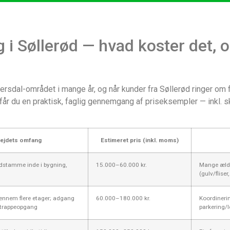
 i Søllerød — hvad koster det, 
rsdal-området i mange år, og når kunder fra Søllerød ringer om 
år du en praktisk, faglig gennemgang af priseksempler — inkl. sk
ejdets omfang
Estimeret pris (inkl. moms)
ldstamme inde i bygning,
15.000–60.000 kr.
Mange ældre
(gulv/fliser
nnem flere etager; adgang
60.000–180.000 kr.
Koordineri
g trappeopgang
parkering/l