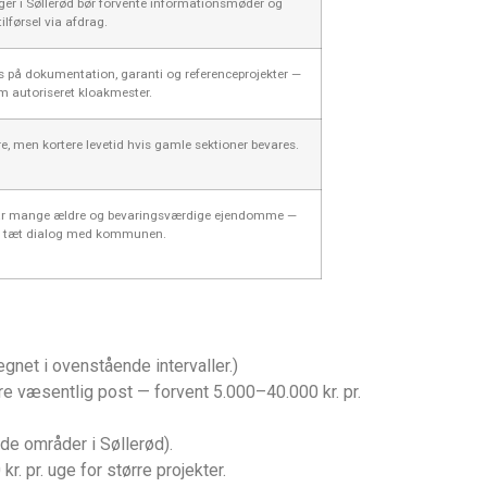
ger i Søllerød bør forvente informationsmøder og
tilførsel via afdrag.
s på dokumentation, garanti og referenceprojekter —
m autoriseret kloakmester.
ere, men kortere levetid hvis gamle sektioner bevares.
ar mange ældre og bevaringsværdige ejendomme —
e tæt dialog med kommunen.
gnet i ovenstående intervaller.)
re væsentlig post — forvent 5.000–40.000 kr. pr.
de områder i Søllerød).
r. pr. uge for større projekter.