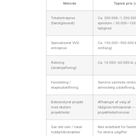
Metode
Typisk pris (
Totalentreprise
Ca. 200.000–1.200.000 
(færdigleveret)
ejendom / 30.000–150.0
lejlighed
Specialiseret VVS-
Ca. 150.000–900.000 kr
entreprise
omfang)
Relining
Ca. 10.000–60.000 kr. pr
(strømpeforing)
Fasedeling /
Samme samlede omko
etapeudskiftning
almindelig udskiftning,
Beboerstyret projekt
Afhænger af valg af
med ekstern
rådgiver/entreprenør — t
projektleder
projektlederhonorar
Gør‑det‑selv / lokal
Ikke anbefalet for fald
hobbyhåndværker
for ekstra udgifter