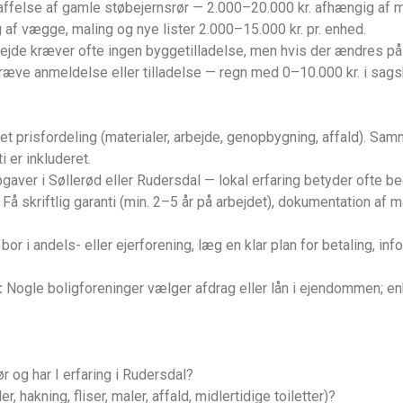
ffelse af gamle støbejernsrør — 2.000–20.000 kr. afhængig af m
f vægge, maling og nye lister 2.000–15.000 kr. pr. enhed.
bejde kræver ofte ingen byggetilladelse, men hvis der ændres på
æve anmeldelse eller tilladelse — regn med 0–10.000 kr. i sags
t prisfordeling (materialer, arbejde, genopbygning, affald). Sam
i er inkluderet.
gaver i Søllerød eller Rudersdal — lokal erfaring betyder ofte b
Få skriftlig garanti (min. 2–5 år på arbejdet), dokumentation af 
bor i andels- eller ejerforening, læg en klar plan for betaling, i
:
Nogle boligforeninger vælger afdrag eller lån i ejendommen; 
r og har I erfaring i Rudersdal?
, hakning, fliser, maler, affald, midlertidige toiletter)?