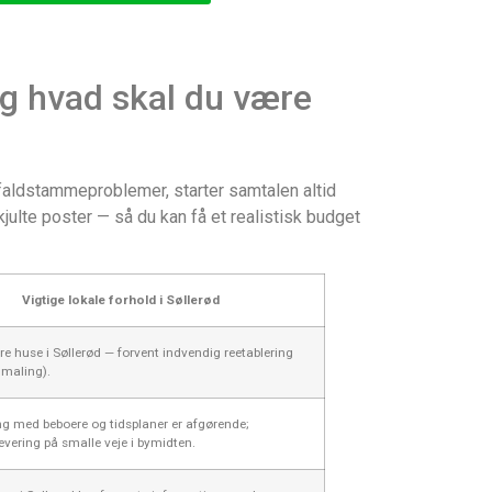
og hvad skal du være
faldstammeproblemer, starter samtalen altid
julte poster — så du kan få et realistisk budget
Vigtige lokale forhold i Søllerød
 huse i Søllerød — forvent indvendig reetablering
, maling).
ng med beboere og tidsplaner er afgørende;
evering på smalle veje i bymidten.