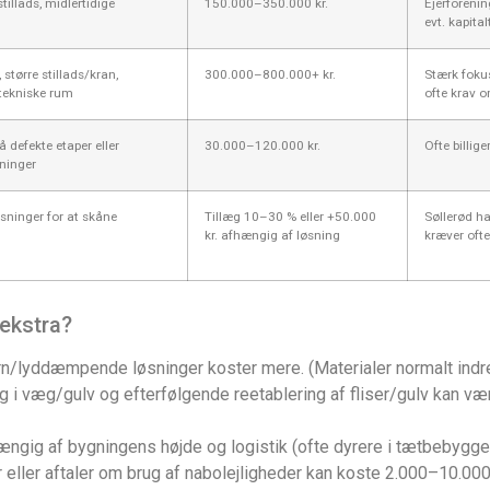
tillads, midlertidige
150.000–350.000 kr.
Ejerforenin
evt. kapital
 større stillads/kran,
300.000–800.000+ kr.
Stærk foku
tekniske rum
ofte krav o
 defekte etaper eller
30.000–120.000 kr.
Ofte billig
ninger
sninger for at skåne
Tillæg 10–30 % eller +50.000
Søllerød h
kr. afhængig af løsning
kræver oft
 ekstra?
rn/lyddæmpende løsninger koster mere. (Materialer normalt indre
g i væg/gulv og efterfølgende reetablering af fliser/gulv kan væ
ængig af bygningens højde og logistik (ofte dyrere i tætbebygge
 eller aftaler om brug af nabolejligheder kan koste 2.000–10.000 k