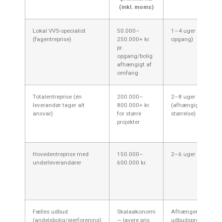
(inkl. moms)
Lokal VVS‑specialist
50.000–
1–4 uger (pr.
(fagentreprise)
250.000+ kr.
opgang)
pr.
opgang/bolig
afhængigt af
omfang
Totalentreprise (én
200.000–
2–8 uger
leverandør tager alt
800.000+ kr.
(afhængig af
ansvar)
for større
størrelse)
projekter
Hovedentreprise med
150.000–
2–6 uger
underleverandører
600.000 kr.
Fælles udbud
Skalaøkonomi
Afhænger af
(andelsbolig/ejerforening)
— lavere pris
udbudsproceduren