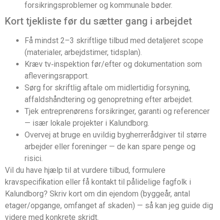
forsikringsproblemer og kommunale bøder.
Kort tjekliste før du sætter gang i arbejdet
Få mindst 2–3 skriftlige tilbud med detaljeret scope
(materialer, arbejdstimer, tidsplan).
Kræv tv‑inspektion før/efter og dokumentation som
afleveringsrapport.
Sørg for skriftlig aftale om midlertidig forsyning,
affaldshåndtering og genopretning efter arbejdet.
Tjek entreprenørens forsikringer, garanti og referencer
— især lokale projekter i Kalundborg.
Overvej at bruge en uvildig bygherrerådgiver til større
arbejder eller foreninger — de kan spare penge og
risici.
Vil du have hjælp til at vurdere tilbud, formulere
kravspecifikation eller få kontakt til pålidelige fagfolk i
Kalundborg? Skriv kort om din ejendom (byggeår, antal
etager/opgange, omfanget af skaden) — så kan jeg guide dig
videre med konkrete skridt.