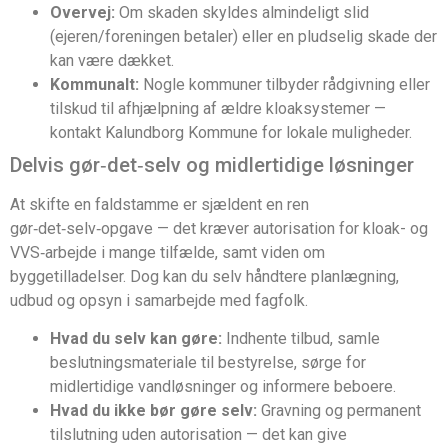
Overvej:
Om skaden skyldes almindeligt slid
(ejeren/foreningen betaler) eller en pludselig skade der
kan være dækket.
Kommunalt:
Nogle kommuner tilbyder rådgivning eller
tilskud til afhjælpning af ældre kloaksystemer —
kontakt Kalundborg Kommune for lokale muligheder.
Delvis gør‑det‑selv og midlertidige løsninger
At skifte en faldstamme er sjældent en ren
gør‑det‑selv‑opgave — det kræver autorisation for kloak- og
VVS‑arbejde i mange tilfælde, samt viden om
byggetilladelser. Dog kan du selv håndtere planlægning,
udbud og opsyn i samarbejde med fagfolk.
Hvad du selv kan gøre:
Indhente tilbud, samle
beslutningsmateriale til bestyrelse, sørge for
midlertidige vandløsninger og informere beboere.
Hvad du ikke bør gøre selv:
Gravning og permanent
tilslutning uden autorisation — det kan give