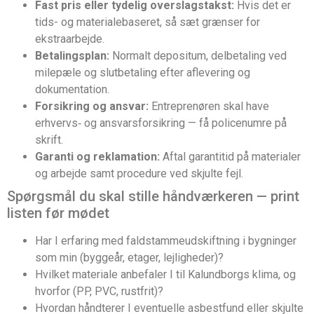
Fast pris eller tydelig overslagstakst:
Hvis det er
tids- og materialebaseret, så sæt grænser for
ekstraarbejde.
Betalingsplan:
Normalt depositum, delbetaling ved
milepæle og slutbetaling efter aflevering og
dokumentation.
Forsikring og ansvar:
Entreprenøren skal have
erhvervs‑ og ansvarsforsikring — få policenumre på
skrift.
Garanti og reklamation:
Aftal garantitid på materialer
og arbejde samt procedure ved skjulte fejl.
Spørgsmål du skal stille håndværkeren — print
listen før mødet
Har I erfaring med faldstammeudskiftning i bygninger
som min (byggeår, etager, lejligheder)?
Hvilket materiale anbefaler I til Kalundborgs klima, og
hvorfor (PP, PVC, rustfrit)?
Hvordan håndterer I eventuelle asbestfund eller skjulte