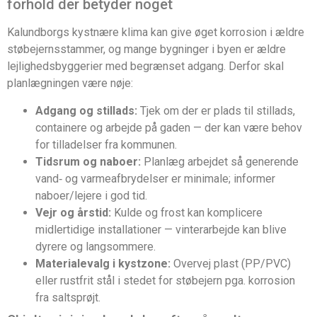
forhold der betyder noget
Kalundborgs kystnære klima kan give øget korrosion i ældre
støbejernsstammer, og mange bygninger i byen er ældre
lejlighedsbyggerier med begrænset adgang. Derfor skal
planlægningen være nøje:
Adgang og stillads:
Tjek om der er plads til stillads,
containere og arbejde på gaden — der kan være behov
for tilladelser fra kommunen.
Tidsrum og naboer:
Planlæg arbejdet så generende
vand‑ og varmeafbrydelser er minimale; informer
naboer/lejere i god tid.
Vejr og årstid:
Kulde og frost kan komplicere
midlertidige installationer — vinterarbejde kan blive
dyrere og langsommere.
Materialevalg i kystzone:
Overvej plast (PP/PVC)
eller rustfrit stål i stedet for støbejern pga. korrosion
fra saltsprøjt.