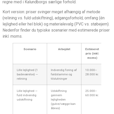
regne med i Kalundborgs særlige forhold.
Kort version: priser svinger meget afhængig af metode
(relining vs. fuld udskiftning), adgangsforhold, omfang (én
lejlighed eller hel blok) og materialevalg (PVC vs. støbejern).
Nedenfor finder du typiske scenarier med estimerede priser
inkl. moms.
Scenario
Arbejdet
Estimeret
Tids
pris (inkl.
moms)
Lille lejlighed (1
Indvendig foring af
10.000–
1–3 
badeværelse) —
faldstamme og
28.000 kr.
relining
tilslutninger
Lille lejlighed —
Udskiftning
25.000–
3–7 
fuld indvendig
gennem
60.000 kr.
udskiftning
lejligheden
(gulve/vægge kan
åbnes)