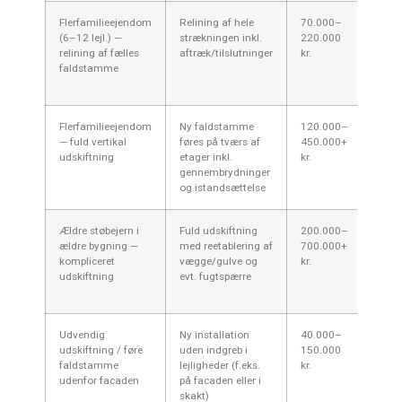
Flerfamilieejendom
Relining af hele
70.000–
3–10
(6–12 lejl.) —
strækningen inkl.
220.000
relining af fælles
aftræk/tilslutninger
kr.
faldstamme
Flerfamilieejendom
Ny faldstamme
120.000–
2–8 
— fuld vertikal
føres på tværs af
450.000+
udskiftning
etager inkl.
kr.
gennembrydninger
og istandsættelse
Ældre støbejern i
Fuld udskiftning
200.000–
Flere
ældre bygning —
med reetablering af
700.000+
til m
kompliceret
vægge/gulve og
kr.
udskiftning
evt. fugtspærre
Udvendig
Ny installation
40.000–
1–4 
udskiftning / føre
uden indgreb i
150.000
faldstamme
lejligheder (f.eks.
kr.
udenfor facaden
på facaden eller i
skakt)