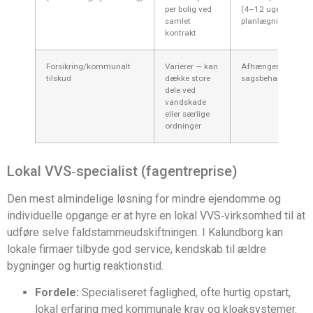
per bolig ved
(4–12 uger inkl.
samlet
planlægning)
kontrakt
Forsikring/kommunalt
Varierer — kan
Afhænger af
tilskud
dække store
sagsbehandling
dele ved
vandskade
eller særlige
ordninger
Lokal VVS‑specialist (fagentreprise)
Den mest almindelige løsning for mindre ejendomme og
individuelle opgange er at hyre en lokal VVS‑virksomhed til at
udføre selve faldstammeudskiftningen. I Kalundborg kan
lokale firmaer tilbyde god service, kendskab til ældre
bygninger og hurtig reaktionstid.
Fordele:
Specialiseret faglighed, ofte hurtig opstart,
lokal erfaring med kommunale krav og kloaksystemer.