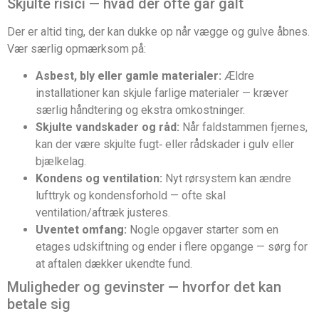
Skjulte risici — hvad der ofte går galt
Der er altid ting, der kan dukke op når vægge og gulve åbnes.
Vær særlig opmærksom på:
Asbest, bly eller gamle materialer:
Ældre
installationer kan skjule farlige materialer — kræver
særlig håndtering og ekstra omkostninger.
Skjulte vandskader og råd:
Når faldstammen fjernes,
kan der være skjulte fugt‑ eller rådskader i gulv eller
bjælkelag.
Kondens og ventilation:
Nyt rørsystem kan ændre
lufttryk og kondensforhold — ofte skal
ventilation/aftræk justeres.
Uventet omfang:
Nogle opgaver starter som en
etages udskiftning og ender i flere opgange — sørg for
at aftalen dækker ukendte fund.
Muligheder og gevinster — hvorfor det kan
betale sig