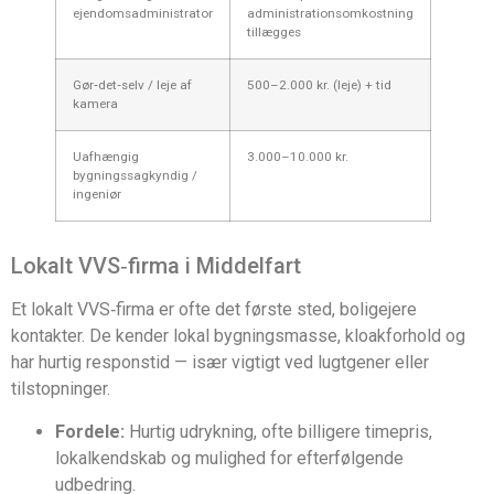
ejendomsadministrator
administrationsomkostning
tillægges
Gør‑det‑selv / leje af
500–2.000 kr. (leje) + tid
kamera
Uafhængig
3.000–10.000 kr.
bygningssagkyndig /
ingeniør
Lokalt VVS‑firma i Middelfart
Et lokalt VVS‑firma er ofte det første sted, boligejere
kontakter. De kender lokal bygningsmasse, kloakforhold og
har hurtig responstid — især vigtigt ved lugtgener eller
tilstopninger.
Fordele:
Hurtig udrykning, ofte billigere timepris,
lokalkendskab og mulighed for efterfølgende
udbedring.