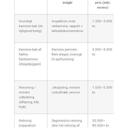
indgår
pris (inkl.
moms)
Grundigt
Inspektion med
1.200–3.000
De f
kamera‑tjek (én
rørkamera, rapport +
kr.
omr
lejlighed/bolig)
billeddokumentation
udr
før
Kamera‑tjek af
Kamera gennem
3.000–9.000
Pri
fælles
flere etager, oversigt
kr.
ant
faldstamme
til ejerforening
adg
(etagebyggeri)
eje
Mid
skju
Rensning /
Jetspuling, mindre
1.500–5.500
God
mindre
rodudtræk, service
kr.
neds
udbedring
bill
(aflejring, hår,
lejl
fedt)
koo
Relining
Segmentvis relining
20.000–
Stor
(reparation
eller hel relining af
80.000+ kr.
afh