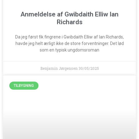
Anmeldelse af Gwibdaith Elliw Ian
Richards
Da jeg først fik fingrene i Gwibdaith Elliw af Ian Richards,
havde jeg helt ærligt ikke de store forventninger. Det lød
som en typisk ungdomsroman
Benjamin Jørgensen
30/05/2025
TILBYGNING