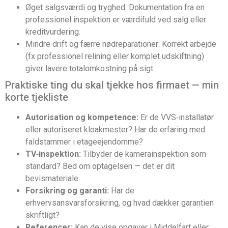
Øget salgsværdi og tryghed: Dokumentation fra en
professionel inspektion er værdifuld ved salg eller
kreditvurdering.
Mindre drift og færre nødreparationer: Korrekt arbejde
(fx professionel relining eller komplet udskiftning)
giver lavere totalomkostning på sigt.
Praktiske ting du skal tjekke hos firmaet — min
korte tjekliste
Autorisation og kompetence:
Er de VVS‑installatør
eller autoriseret kloakmester? Har de erfaring med
faldstammer i etageejendomme?
TV‑inspektion:
Tilbyder de kamerainspektion som
standard? Bed om optagelsen — det er dit
bevismateriale.
Forsikring og garanti:
Har de
erhvervsansvarsforsikring, og hvad dækker garantien
skriftligt?
Referencer:
Kan de vise opgaver i Middelfart eller