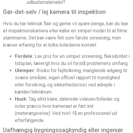
udbudsmaterialet?
Gør‑det‑selv / lej kamera til inspektion
Hvis du har teknisk flair og gerne vil spare penge, kan du leje
et inspektionskamera eller købe en simpel model til at filme
stammerne. Det kan være fint som første screening, men
kræver erfaring for at tolke billederne korrekt.
Fordele:
Lav pris for en simpel screening, fleksibilitet i
tidsplan, lærerigt hvis du vil forstå problemets omfang.
Ulemper:
Risiko for fejltolkning, manglende adgang til
svære områder, ingen officiel rapport til myndighed
eller forsikring, og sikkerhedsrisici ved arbejde i
kælder/teknikrum.
Husk:
Tag altid klare, daterede videoer/billeder og
noter præcis hvor kameraet er ført ind
(meterangivelse). Ved tvivl: få en professionel ud
efterfølgende.
Uafhængig bygningssagkyndig eller ingeniør