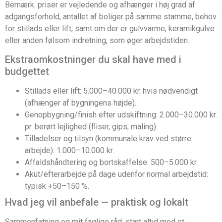
Bemærk: priser er vejledende og afhænger i høj grad af
adgangsforhold, antallet af boliger på samme stamme, behov
for stillads eller lift, samt om der er gulvvarme, keramikgulve
eller anden følsom indretning, som øger arbejdstiden.
Ekstraomkostninger du skal have med i
budgettet
Stillads eller lift: 5.000–40.000 kr. hvis nødvendigt
(afhænger af bygningens højde).
Genopbygning/finish efter udskiftning: 2.000–30.000 kr.
pr. berørt lejlighed (fliser, gips, maling).
Tilladelser og tilsyn (kommunale krav ved større
arbejde): 1.000–10.000 kr.
Affaldshåndtering og bortskaffelse: 500–5.000 kr.
Akut/efterarbejde på dage udenfor normal arbejdstid:
typisk +50–150 %.
Hvad jeg vil anbefale — praktisk og lokalt
Sammenfatning og mit faglige råd: start altid med et