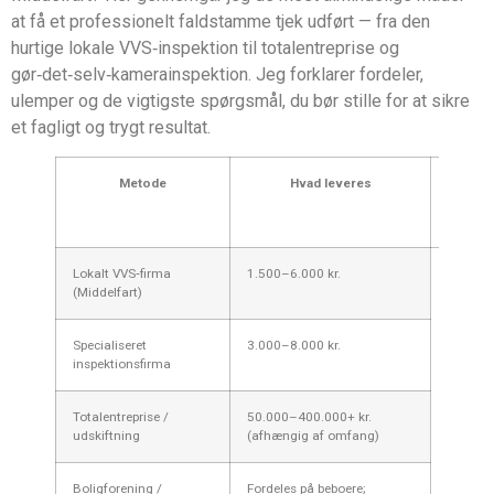
at få et professionelt faldstamme tjek udført — fra den
hurtige lokale VVS‑inspektion til totalentreprise og
gør‑det‑selv‑kamerainspektion. Jeg forklarer fordeler,
ulemper og de vigtigste spørgsmål, du bør stille for at sikre
et fagligt og trygt resultat.
Metode
Hvad leveres
Estimer
pris
(tjek)
Lokalt VVS‑firma
1.500–6.000 kr.
(Middelfart)
Specialiseret
3.000–8.000 kr.
inspektionsfirma
Totalentreprise /
50.000–400.000+ kr.
udskiftning
(afhængig af omfang)
Boligforening /
Fordeles på beboere;