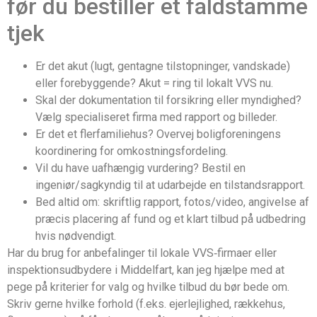
før du bestiller et faldstamme
tjek
Er det akut (lugt, gentagne tilstopninger, vandskade)
eller forebyggende? Akut = ring til lokalt VVS nu.
Skal der dokumentation til forsikring eller myndighed?
Vælg specialiseret firma med rapport og billeder.
Er det et flerfamiliehus? Overvej boligforeningens
koordinering for omkostningsfordeling.
Vil du have uafhængig vurdering? Bestil en
ingeniør/sagkyndig til at udarbejde en tilstandsrapport.
Bed altid om: skriftlig rapport, fotos/video, angivelse af
præcis placering af fund og et klart tilbud på udbedring
hvis nødvendigt.
Har du brug for anbefalinger til lokale VVS‑firmaer eller
inspektionsudbydere i Middelfart, kan jeg hjælpe med at
pege på kriterier for valg og hvilke tilbud du bør bede om.
Skriv gerne hvilke forhold (f.eks. ejerlejlighed, rækkehus,