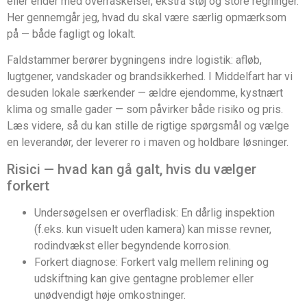
eller ender med overraskelser, ekstra støj og store regninger.
Her gennemgår jeg, hvad du skal være særlig opmærksom
på — både fagligt og lokalt.
Faldstammer berører bygningens indre logistik: afløb,
lugtgener, vandskader og brandsikkerhed. I Middelfart har vi
desuden lokale særkender — ældre ejendomme, kystnært
klima og smalle gader — som påvirker både risiko og pris.
Læs videre, så du kan stille de rigtige spørgsmål og vælge
en leverandør, der leverer ro i maven og holdbare løsninger.
Risici — hvad kan gå galt, hvis du vælger
forkert
Undersøgelsen er overfladisk: En dårlig inspektion
(f.eks. kun visuelt uden kamera) kan misse revner,
rodindvækst eller begyndende korrosion.
Forkert diagnose: Forkert valg mellem relining og
udskiftning kan give gentagne problemer eller
unødvendigt høje omkostninger.