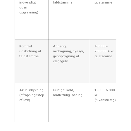
indvendigt
faldstamme
pr. stamme
adg
uden
i æl
opgravning)
Mid
er r
øko
for
fuld
Komplet
Adgang,
40.000–
Kan
udskiftning af
nedtagning, nye rør,
200.000+ kr.
ved 
faldstamme
genopbygning af
pr. stamme
korr
væg/gulv
dyre
pga.
gen
logi
Akut udrykning
Hurtig tilkald,
1.500–6.000
Wee
(aftapning/stop
midlertidig løsning
kr.
kost
af læk)
(tilkøbstillæg)
vag
Mid
bill
byer