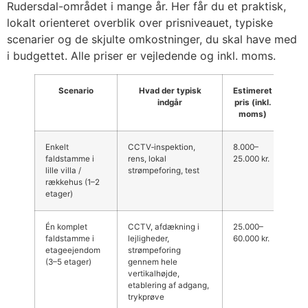
Rudersdal-området i mange år. Her får du et praktisk,
lokalt orienteret overblik over prisniveauet, typiske
scenarier og de skjulte omkostninger, du skal have med
i budgettet. Alle priser er vejledende og inkl. moms.
Scenario
Hvad der typisk
Estimeret
indgår
pris (inkl.
moms)
Enkelt
CCTV‑inspektion,
8.000–
Oft
faldstamme i
rens, lokal
25.000 kr.
få e
lille villa /
strømpeforing, test
arbe
rækkehus (1–2
etager)
Én komplet
CCTV, afdækning i
25.000–
Ind
faldstamme i
lejligheder,
60.000 kr.
inst
etageejendom
strømpeforing
lej
(3–5 etager)
gennem hele
øge
vertikalhøjde,
i æ
etablering af adgang,
Søl
trykprøve