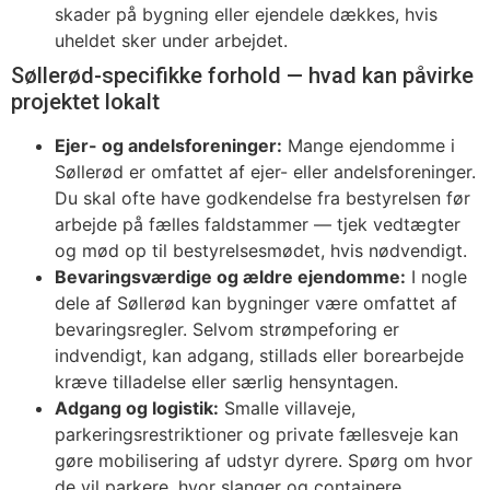
skader på bygning eller ejendele dækkes, hvis
uheldet sker under arbejdet.
Søllerød-specifikke forhold — hvad kan påvirke
projektet lokalt
Ejer- og andelsforeninger:
Mange ejendomme i
Søllerød er omfattet af ejer- eller andelsforeninger.
Du skal ofte have godkendelse fra bestyrelsen før
arbejde på fælles faldstammer — tjek vedtægter
og mød op til bestyrelsesmødet, hvis nødvendigt.
Bevaringsværdige og ældre ejendomme:
I nogle
dele af Søllerød kan bygninger være omfattet af
bevaringsregler. Selvom strømpeforing er
indvendigt, kan adgang, stillads eller borearbejde
kræve tilladelse eller særlig hensyntagen.
Adgang og logistik:
Smalle villaveje,
parkeringsrestriktioner og private fællesveje kan
gøre mobilisering af udstyr dyrere. Spørg om hvor
de vil parkere, hvor slanger og containere