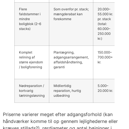
Flere
Som ovenfor pr. stack;
20.000–
Bol
faldstammer i
mængderabat kan
55.000 kr.
Rud
mindre
forekomme
pr. stack
til
boligblok (2–6
(total:
fler
stacks)
60.000–
250.000
kr.)
Komplet
Planlægning,
150.000–
Kos
relining af
adgangsarrangement,
700.000+
men
større ejendom
affaldshåndtering,
kr.
på 
/ boligforening
garanti
kon
lok
Nødreparation /
Midliertidig
5.000–
Bru
kortvarig
reparation, hurtig
20.000 kr.
læk
tætningsløsning
udbedring
midl
Priserne varierer meget efter adgangsforhold (kan
håndværker komme til op gennem lejlighederne eller
kræves stillads?), rørdiameter og antal bøjninger i