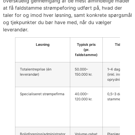
overskuelig gennemgang af de mest almindelige måder
at få faldstamme strømpeforing udført på, hvad der
taler for og imod hver løsning, samt konkrete spørgsmål
og tjekpunkter du bør have med, når du vælger
leverandør.
Løsning
Typisk pris
Tidsforbru
(pr.
faldstamme)
Totalentreprise (én
50.000–
1–4 dage pr. st
leverandør)
150.000 kr.
(inkl. inspektion
oprydning)
Specialiseret strømpefirma
40.000–
0,5–3 dage pr.
120.000 kr.
stamme
Boligforening/administrator
Volume-rabat
Planlægningspe