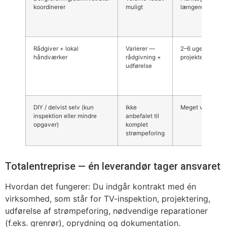
koordinerer
muligt
længere
Rådgiver + lokal
Varierer —
2–6 uger inkl.
håndværker
rådgivning +
projektering
udførelse
DIY / delvist selv (kun
Ikke
Meget varierend
inspektion eller mindre
anbefalet til
opgaver)
komplet
strømpeforing
Totalentreprise — én leverandør tager ansvaret
Hvordan det fungerer: Du indgår kontrakt med én
virksomhed, som står for TV-inspektion, projektering,
udførelse af strømpeforing, nødvendige reparationer
(f.eks. grenrør), oprydning og dokumentation.