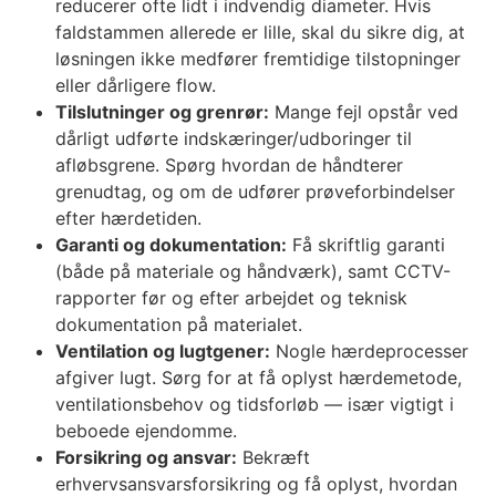
reducerer ofte lidt i indvendig diameter. Hvis
faldstammen allerede er lille, skal du sikre dig, at
løsningen ikke medfører fremtidige tilstopninger
eller dårligere flow.
Tilslutninger og grenrør:
Mange fejl opstår ved
dårligt udførte indskæringer/udboringer til
afløbsgrene. Spørg hvordan de håndterer
grenudtag, og om de udfører prøveforbindelser
efter hærde­tiden.
Garanti og dokumentation:
Få skriftlig garanti
(både på materiale og håndværk), samt CCTV-
rapporter før og efter arbejdet og teknisk
dokumentation på materialet.
Ventilation og lugtgener:
Nogle hærdeprocesser
afgiver lugt. Sørg for at få oplyst hærdemetode,
ventilationsbehov og tidsforløb — især vigtigt i
beboede ejendomme.
Forsikring og ansvar:
Bekræft
erhvervsansvarsforsikring og få oplyst, hvordan