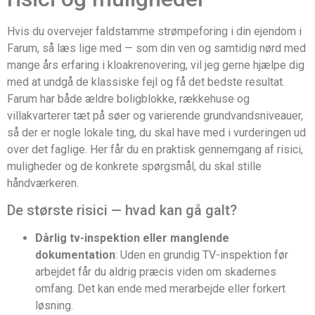
Hvis du overvejer faldstamme strømpeforing i din ejendom i
Farum, så læs lige med — som din ven og samtidig nørd med
mange års erfaring i kloakrenovering, vil jeg gerne hjælpe dig
med at undgå de klassiske fejl og få det bedste resultat.
Farum har både ældre boligblokke, rækkehuse og
villakvarterer tæt på søer og varierende grundvandsniveauer,
så der er nogle lokale ting, du skal have med i vurderingen ud
over det faglige. Her får du en praktisk gennemgang af risici,
muligheder og de konkrete spørgsmål, du skal stille
håndværkeren.
De største risici — hvad kan gå galt?
Dårlig tv-inspektion eller manglende
dokumentation
: Uden en grundig TV-inspektion før
arbejdet får du aldrig præcis viden om skadernes
omfang. Det kan ende med merarbejde eller forkert
løsning.