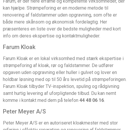
Farum, er der flere erfarne og kompetente virksomheder, der
kan hjælpe. Strømpeforing er en moderne metode til
renovering af faldstammer uden opgravning, som ofte er
både mere skånsom og økonomisk fordelagtig. Her
præsenteres en liste over de bedste muligheder med kort
info om deres ekspertise og kontaktmuligheder.
Farum Kloak
Farum Kloak er en lokal virksomhed med stærk ekspertise i
strømpeforing af kloak, rør og faldstammer. De udfører
opgaven uden opgravning eller huller i gulvet og lover en
holdbar løsning med op til 50 års levetid på strømpeforingen.
Farum Kloak tilbyder TV-inspektion, spuling og rådgivning
samt hurtig levering af uforpligtende tilbud. Du kan nemt
komme i kontakt med dem på telefon
44 48 06 16
.
Peter Meyer A/S
Peter Meyer A/S er en autoriseret kloakmester med stor
erfaring i effektiv reparation og renovering af faldstammer