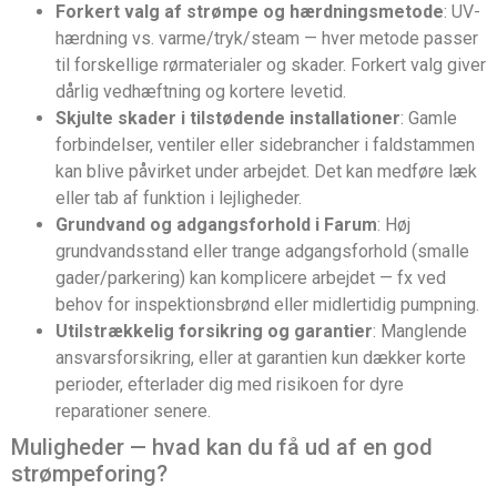
Forkert valg af strømpe og hærdningsmetode
: UV-
hærdning vs. varme/tryk/steam — hver metode passer
til forskellige rørmaterialer og skader. Forkert valg giver
dårlig vedhæftning og kortere levetid.
Skjulte skader i tilstødende installationer
: Gamle
forbindelser, ventiler eller sidebrancher i faldstammen
kan blive påvirket under arbejdet. Det kan medføre læk
eller tab af funktion i lejligheder.
Grundvand og adgangsforhold i Farum
: Høj
grundvandsstand eller trange adgangsforhold (smalle
gader/parkering) kan komplicere arbejdet — fx ved
behov for inspektionsbrønd eller midlertidig pumpning.
Utilstrækkelig forsikring og garantier
: Manglende
ansvarsforsikring, eller at garantien kun dækker korte
perioder, efterlader dig med risikoen for dyre
reparationer senere.
Muligheder — hvad kan du få ud af en god
strømpeforing?