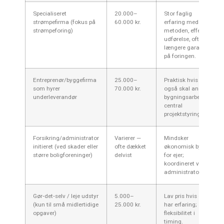
Specialiseret
20.000–
Stor faglig
strømpefirma (fokus på
60.000 kr.
erfaring med
strømpeforing)
metoden, effektiv
udførelse, ofte
længere garanti
på foringen.
Entreprenør/byggefirma
25.000–
Praktisk hvis der
som hyrer
70.000 kr.
også skal andre
underleverandør
bygningsarbejder;
central
projektstyring.
Forsikring/administrator
Varierer —
Mindsker
initieret (ved skader eller
ofte dækket
økonomisk byrde
større boligforeninger)
delvist
for ejer;
koordineret via
administrator.
Gør‑det‑selv / leje udstyr
5.000–
Lav pris hvis du
(kun til små midlertidige
25.000 kr.
har erfaring;
opgaver)
fleksibilitet i
timing.