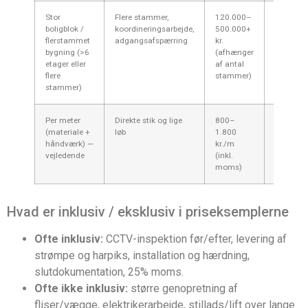
Stor
Flere stammer,
120.000–
Projektst
boligblok /
koordineringsarbejde,
500.000+
omdirige
flerstammet
adgangsafspærring
kr.
eventuel 
bygning (>6
(afhænger
kommuni
etager eller
af antal
beboere 
flere
stammer)
stykpris
stammer)
større op
Per meter
Direkte stik og lige
800–
Kompleks
(materiale +
løb
1.800
specialfit
håndværk) —
kr./m
temperat
vejledende
(inkl.
og arbej
moms)
Hvad er inklusiv / eksklusiv i priseksemplerne
Ofte inklusiv:
CCTV-inspektion før/efter, levering af
strømpe og harpiks, installation og hærdning,
slutdokumentation, 25% moms.
Ofte ikke inklusiv:
større genopretning af
fliser/vægge, elektrikerarbejde, stillads/lift over lange