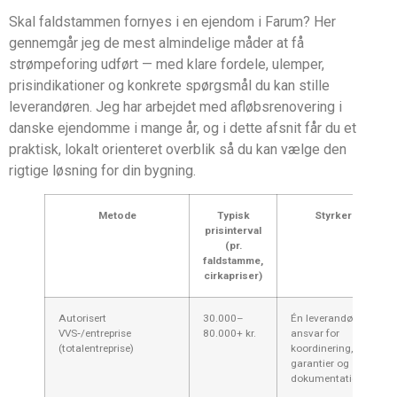
Skal faldstammen fornyes i en ejendom i Farum? Her
gennemgår jeg de mest almindelige måder at få
strømpeforing udført — med klare fordele, ulemper,
prisindikationer og konkrete spørgsmål du kan stille
leverandøren. Jeg har arbejdet med afløbsrenovering i
danske ejendomme i mange år, og i dette afsnit får du et
praktisk, lokalt orienteret overblik så du kan vælge den
rigtige løsning for din bygning.
Metode
Typisk
Styrker
prisinterval
(pr.
faldstamme,
cirkapriser)
Autorisert
30.000–
Én leverandør,
VVS‑/entreprise
80.000+ kr.
ansvar for
(totalentreprise)
koordinering,
garantier og
dokumentation.