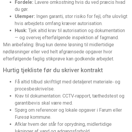
Fordele:
Lavere omkostning hvis du ved præcis hvad
du gør.
Ulemper:
Ingen garanti, stor risiko for fejl, ofte ulovligt
hvis arbejdets omfang kræver autorisation.
Husk:
Tjek altid krav til autorisation og dokumentation
— og overvej efterfølgende inspektion af fagmand.
Min anbefaling: Brug kun denne løsning til midlertidige
nødløsninger eller ved helt afgrænsede opgaver hvor
efterfølgende faglig stikprøve kan godkende arbejdet.
Hurtig tjekliste før du skriver kontrakt
Få altid tilbud skriftligt med detaljeret materiale‑ og
procesbeskrivelse.
Krav til dokumentation: CCTV‑rapport, tæthedstest og
garantibevis skal være med.
Spørg om referencer og lokale opgaver i Farum eller
Furesø kommune.
Afklar hvem der står for oprydning, midlertidige
lukninger af vand og adgangsforhold.