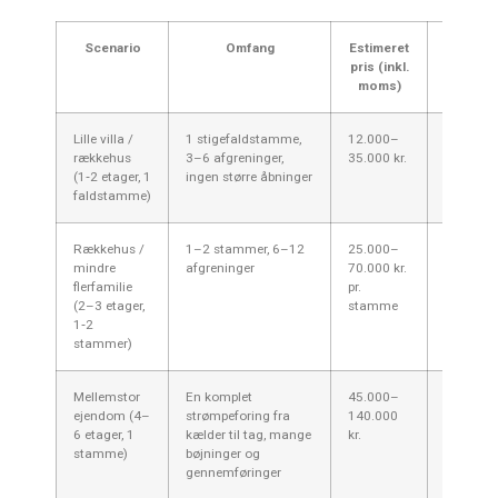
Scenario
Omfang
Estimeret
Hvad p
pris (inkl.
moms)
Lille villa /
1 stigefaldstamme,
12.000–
Adgang ti
rækkehus
3–6 afgreninger,
35.000 kr.
afgrening
(1‑2 etager, 1
ingen større åbninger
fliselæg
faldstamme)
i badevær
Rækkehus /
1–2 stammer, 6–12
25.000–
Logistik 
mindre
afgreninger
70.000 kr.
Farum (p
flerfamilie
pr.
indleveri
(2–3 etager,
stamme
evt. arbe
1‑2
for beboe
stammer)
Mellemstor
En komplet
45.000–
Antal eta
ejendom (4–
strømpeforing fra
140.000
kravet o
6 etager, 1
kælder til tag, mange
kr.
reetabler
stamme)
bøjninger og
æstetik i 
gennemføringer