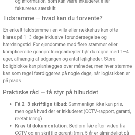
og information, som kan være inkluderet eller
faktureres særskilt.
Tidsramme — hvad kan du forvente?
En enkelt faldstamme i en villa eller rækkehus kan ofte
klares på 1–3 dage inklusive forundersøgelse og
hærdningstid. For ejendomme med flere stammer eller
komplicerede genopretningsarbejder bør du regne med 1–4
uger, afhængig af adgangen og antal lejligheder. Store
boligblokke kan planlægges over måneder, men hver stamme
kan som regel færdiggøres på nogle dage, når logistikken er
på plads.
Praktiske råd — få styr på tilbuddet
Få 2–3 skriftlige tilbud:
Sammenlign ikke kun pris,
men også hvad der er inkluderet (CCTV-rapport, garanti,
reetablering).
Krav til dokumentation:
Bed om før/efter-video fra
CCTV og en skriftlig garanti (min. 5 år er almindeligt på