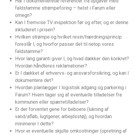
Har I dokumenterede referencer fra opgaver med
faldstamme strømpeforing — helst i Farum eller
omegn?
Kan I fremvise TV‑inspektion før og efter, og er denne
inkluderet i prisen?
Hvilken strømpe og hvilket resin/hærdningsprincip
foreslår I, og hvorfor passer det til netop vores
faldstamme?
Hvor lang garanti giver I, og hvad dækker den konkret?
Hvordan håndteres reklamationer?
Er I dækket af erhvervs‑ og ansvarsforsikring, og kan I
dokumentere det?
Hvordan planlægger I logistisk adgang og parkering i
Farum? Hvem tager sig af eventuelle tilladelser fra
kommunen eller spærretilladelser?
Er der forventet gene for beboere (lukning af
vand/afløb, lugtgener, arbejdsstøj), og hvordan
minimerer I dette?
Hvor er eventuelle skjulte omkostninger (opretning af