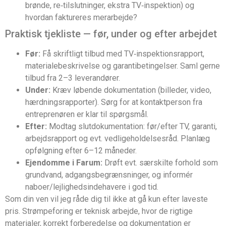
brønde, re‑tilslutninger, ekstra TV‑inspektion) og
hvordan faktureres merarbejde?
Praktisk tjekliste — før, under og efter arbejdet
Før:
Få skriftligt tilbud med TV‑inspektionsrapport,
materialebeskrivelse og garantibetingelser. Saml gerne
tilbud fra 2–3 leverandører.
Under:
Kræv løbende dokumentation (billeder, video,
hærdningsrapporter). Sørg for at kontaktperson fra
entreprenøren er klar til spørgsmål.
Efter:
Modtag slutdokumentation: før/efter TV, garanti,
arbejdsrapport og evt. vedligeholdelsesråd. Planlæg
opfølgning efter 6–12 måneder.
Ejendomme i Farum:
Drøft evt. særskilte forhold som
grundvand, adgangsbegrænsninger, og informér
naboer/lejlighedsindehavere i god tid.
Som din ven vil jeg råde dig til ikke at gå kun efter laveste
pris. Strømpeforing er teknisk arbejde, hvor de rigtige
materialer, korrekt forberedelse og dokumentation er