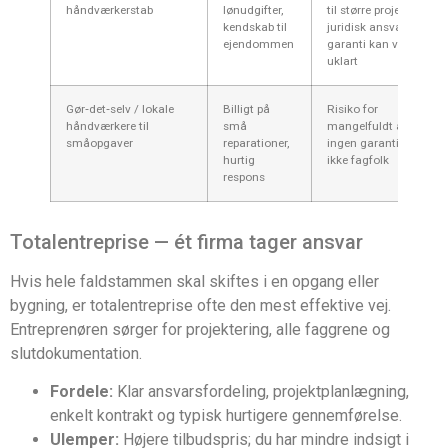
håndværkerstab
lønudgifter,
til større projekter,
kendskab til
juridisk ansvar og
ejendommen
garanti kan være
uklart
Gør‑det‑selv / lokale
Billigt på
Risiko for
håndværkere til
små
mangelfuldt arbejde,
småopgaver
reparationer,
ingen garanti hvis
hurtig
ikke fagfolk
respons
Totalentreprise — ét firma tager ansvar
Hvis hele faldstammen skal skiftes i en opgang eller
bygning, er totalentreprise ofte den mest effektive vej.
Entreprenøren sørger for projektering, alle faggrene og
slutdokumentation.
Fordele:
Klar ansvarsfordeling, projektplanlægning,
enkelt kontrakt og typisk hurtigere gennemførelse.
Ulemper:
Højere tilbudspris; du har mindre indsigt i