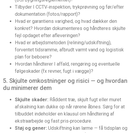
Tilbyder I CCTV‑inspektion, trykprøvning og før/efter
dokumentation (fotos/rapport)?
Hvad er garantiens varighed, og hvad dækker den
konkret? Hvordan dokumenteres og håndteres skjulte
fejl opdaget efter afleveringen?
Hvad er arbejdsmetoden (relining/udskiftning),
forventet tidsramme, afbrudt varmt vand og logistisk
plan for beboere?
Hvordan håndterer I affald, rengøring og eventuelle
følgeskader (fx revner, fugt i vægge)?
5. Skjulte omkostninger og risici — og hvordan
du minimerer dem
Skjulte skader:
Råddent træ, skjult fugt eller muret
afskalning kan dukke op når rørene åbnes. Sørg for at
tilbuddet indeholder en klausul om håndtering af
ekstraarbejde og fast pris‑procedure.
Støj og gener:
Udskiftning kan larme — få tidsplan og