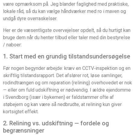
være opmærksom på. Jeg blander faglighed med praktiske,
lokale råd, så du kan vælge håndværker med ro i maven og
undgå dyre overraskelser.
Her er de væsentligste overvejelser opdelt, så du hurtigt kan
bruge dem når du henter tilbud eller taler med din bestyrelse
/ naboer:
1. Start med en grundig tilstandsundersøgelse
Før nogen begynder arbejde: kræv en CCTV‑inspektion og en
skriftlig tilstandsrapport. Det afslører rot, løse samlinger,
rodindtrængen og om reparation (relining) overhovedet er nok
— eller om fuld udskiftning er nødvendig. I ældre ejendomme
i Svendborg (især i bykernen) er faldstammer ofte af
støbejern og kan være så nedbrudte, at relining kun giver
kortsigtet effekt.
2. Relining vs. udskiftning — fordele og
begrænsninger