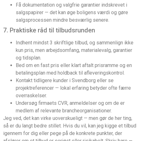
Få dokumentation og valgfrie garantier indskrevet i
salgspapirer — det kan øge boligens værdi og gøre
salgsprocessen mindre besværlig senere.
7. Praktiske råd til tilbudsrunden
Indhent mindst 3 skriftlige tilbud, og sammenlign ikke
kun pris, men arbejdsomfang, materialevalg, garantier
og tidsplan.
Bed om en fast pris eller klart aftalt prisramme og en
betalingsplan med holdback til afleveringskontrol.
Kontakt tidligere kunder i Svendborg eller se
projektreferencer — lokal erfaring betyder ofte færre
overraskelser.
Undersøg firmaets CVR, anmeldelser og om de er
medlem af relevante brancheorganisationer.
Jeg ved, det kan virke uoverskueligt — men gør de her ting,
så er du langt bedre stillet. Hvis du vil, kan jeg kigge et tilbud
igennem for dig eller pege på de konkrete punkter, der
afslører om et tilbud er seriøst eller risikabelt. Skriv bare —