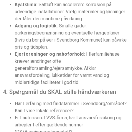
Kystklima:
Saltluft kan accelerere korrosion på
udvendige installationer. Vælg materialer og løsninger
der tåler den maritime påvirkning.
Adgang og logistik:
Smalle gader,
parkeringsbegrænsning og eventuelle færgeplaner
(hvis du bor på øer i Svendborg Kommune) kan påvirke
pris og tidsplan.
Ejerforeninger og naboforhold:
I flerfamiliehuse
kræver ændringer ofte
generalforsamling/ejersamtykke. Afklar
ansvarsfordeling, lukketider for varmt vand og
midlertidige faciliteter i god tid.
4. Spørgsmål du SKAL stille håndværkeren
Har I erfaring med faldstammer i Svendborg/området?
Kan I vise lokale referencer?
Er I autoriseret VVS‑firma, har I ansvarsforsikring og
arbejder I efter gældende normer
(DS/Bygningsreglementet)?