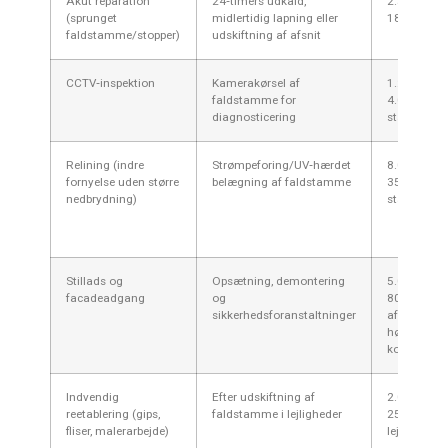
Akut reparation
24‑timers udkald,
2.500–
(sprunget
midlertidig lapning eller
18.000 kr.
faldstamme/stopper)
udskiftning af afsnit
CCTV‑inspektion
Kamerakørsel af
1.200–
faldstamme for
4.000 kr. pr.
diagnosticering
stamme
Relining (indre
Strømpeforing/UV‑hærdet
8.000–
fornyelse uden større
belægning af faldstamme
35.000 kr. p
nedbrydning)
stamme
Stillads og
Opsætning, demontering
5.000–
facadeadgang
og
80.000 kr.
sikkerhedsforanstaltninger
afhængig a
højde og
kompleksit
Indvendig
Efter udskiftning af
2.000–
reetablering (gips,
faldstamme i lejligheder
25.000 kr. p
fliser, malerarbejde)
lejlighed