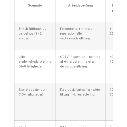
Scenario
Arbejdsomfang
Estimeret
pris (inkl.
moms)
Enkelt fritliggende
Fejlsøgning + mindre
6.000–
parcelhus (1–2
reparation eller
25.000 kr.
etager)
sectionsudskiftning
Lille
CCTV‑inspektion + relining
40.000–
ejerlejlighedsforening
af én faldstamme eller
120.000 kr.
(4–8 lejligheder)
delvis udskiftning
Stor etageejendom
Fuld udskiftning fra kælder
120.000–
(10+ lejligheder)
til tag inkl. reetablering
500.000+ k