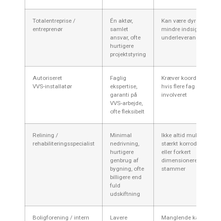
Totalentreprise /
Én aktør,
Kan være dyrere;
entreprenør
samlet
mindre indsigt i
ansvar, ofte
underleverandørpriser
hurtigere
projektstyring
Autoriseret
Faglig
Kræver koordinering
VVS‑installatør
ekspertise,
hvis flere fag er
garanti på
involveret
VVS‑arbejde,
ofte fleksibelt
Relining /
Minimal
Ikke altid muligt ved
rehabiliteringsspecialist
nedrivning,
stærkt korroderede
hurtigere
eller forkert
genbrug af
dimensionerede
bygning, ofte
stammer
billigere end
fuld
udskiftning
Boligforening / intern
Lavere
Manglende kapacitet