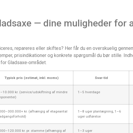
adsaxe — dine muligheder for at
ceres, repareres eller skiftes? Her får du en overskuelig genn
per, prisindikationer og konkrete spørgsmål du bør stille. Indho
 for Gladsaxe‑området.
Typisk pris (estimat, inkl. moms)
Svar‑tid
–10.000 kr. (service/udskiftning af mindre
1–5 hverdage
ponenter)
000–300.000+ kr. (afhængig af etageantal
1–8 uger planlægning, 1–6
adgangsforhold)
uger udførelse
000–120.000 kr. pr. stamme (afhængig af
1–3 uger