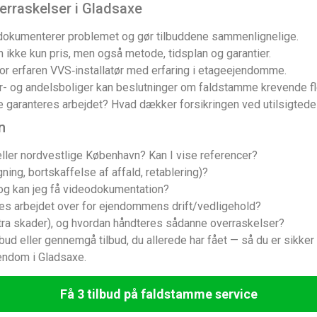
erraskelser i Gladsaxe
okumenterer problemet og gør tilbuddene sammenlignelige.
ikke kun pris, men også metode, tidsplan og garantier.
or erfaren VVS‑installatør med erfaring i etageejendomme.
r- og andelsboliger kan beslutninger om faldstamme krevende fler
 garanteres arbejdet? Hvad dækker forsikringen ved utilsigted
n
 eller nordvestlige København? Kan I vise referencer?
ning, bortskaffelse af affald, retablering)?
 og kan jeg få videodokumentation?
eres arbejdet over for ejendommens drift/vedligehold?
ekstra skader), og hvordan håndteres sådanne overraskelser?
udbud eller gennemgå tilbud, du allerede har fået — så du er sikker
jendom i Gladsaxe.
Få 3 tilbud på faldstamme service