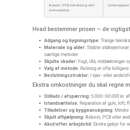
Asbest-/ PCB-håndtering eller
Undersøgelse o
overraskelser
Hvad bestemmer prisen — de vigtigst
Adgang og bygningstype:
Trange tekniks
Materiale og alder:
Støbte støbejernsrør
særlige metoder.
Skjulte skader:
Fugt, råd, inddækninger o
Valg af metode:
Relining er ofte billiger
Beslutningsstruktur:
I ejer- eller andels
Ekstra omkostninger du skal regne 
Stillads / afspærring:
5.000–60.000 kr. a
Istandsættelse:
Reparation af gulv, loft, 
Tilladelser og byggeansøgning:
Mindre f
Skjult afhjælpning:
Asbest, PCB eller andre
Akut/efter arbejdstid:
Ekstra gebyr for w