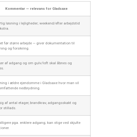
Kommentar — relevans for Gladsaxe
tig løsning i lejligheder; weekend/efter arbejdstid
kstra.
et før større arbejde — giver dokumentation til
ning og forsikring.
r af adgang og om gulv/loft skal åbnes og
es.
ning i ældre ejendomme i Gladsaxe hvor man vil
mfattende nedbrydning.
g af antal etager, brandkrav, adgangsskakt og
r stillads.
illigere pga. enklere adgang; kan stige ved skjulte
tioner.