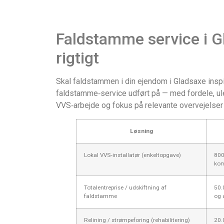
Faldstamme service i Gl
rigtigt
Skal faldstammen i din ejendom i Gladsaxe inspi
faldstamme‑service udført på — med fordele, ulem
VVS‑arbejde og fokus på relevante overvejelser
Løsning
Lokal VVS‑installatør (enkeltopgave)
800
kom
Totalentreprise / udskiftning af
50.
faldstamme
og 
Relining / strømpeforing (rehabilitering)
20.