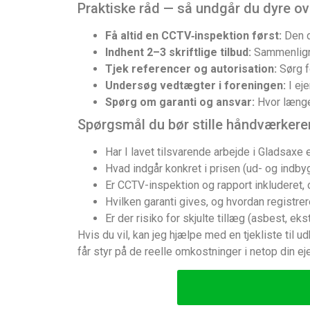
Praktiske råd — så undgår du dyre ov
Få altid en CCTV‑inspektion først:
Den d
Indhent 2–3 skriftlige tilbud:
Sammenlign 
Tjek referencer og autorisation:
Sørg f
Undersøg vedtægter i foreningen:
I eje
Spørg om garanti og ansvar:
Hvor længe
Spørgsmål du bør stille håndværkere
Har I lavet tilsvarende arbejde i Gladsaxe
Hvad indgår konkret i prisen (ud- og indbyg
Er CCTV-inspektion og rapport inkluderet,
Hvilken garanti gives, og hvordan registr
Er der risiko for skjulte tillæg (asbest, 
Hvis du vil, kan jeg hjælpe med en tjekliste til 
får styr på de reelle omkostninger i netop din e