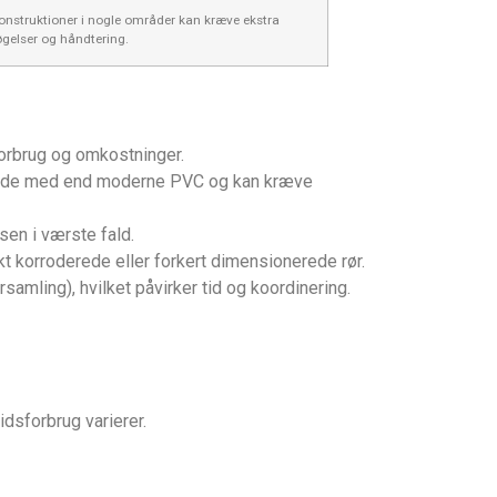
onstruktioner i nogle områder kan kræve ekstra
gelser og håndtering.
forbrug og omkostninger.
rbejde med end moderne PVC og kan kræve
en i værste fald.
rkt korroderede eller forkert dimensionerede rør.
samling), hvilket påvirker tid og koordinering.
dsforbrug varierer.