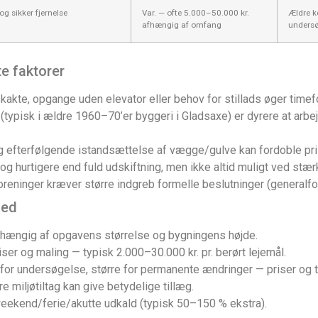
g sikker fjernelse
Var. — ofte 5.000–50.000 kr.
Ældre k
afhængig af omfang
undersø
e faktorer
kakte, opgange uden elevator eller behov for stillads øger time
 (typisk i ældre 1960–70’er byggeri i Gladsaxe) er dyrere at a
g efterfølgende istandsættelse af vægge/gulve kan fordoble pris
e og hurtigere end fuld udskiftning, men ikke altid muligt ved stæ
foreninger kræver større indgreb formelle beslutninger (generalfor
med
fhængig af opgavens størrelse og bygningens højde.
fliser og maling — typisk 2.000–30.000 kr. pr. berørt lejemål.
or undersøgelse, større for permanente ændringer — priser og ti
 miljøtiltag kan give betydelige tillæg.
eekend/ferie/akutte udkald (typisk 50–150 % ekstra).