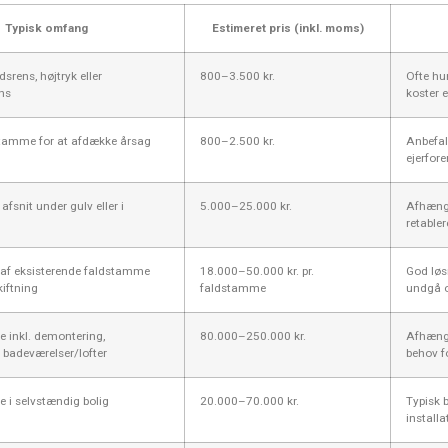
Typisk omfang
Estimeret pris (inkl. moms)
srens, højtryk eller
800–3.500 kr.
Ofte hur
ens
koster e
stamme for at afdække årsag
800–2.500 kr.
Anbefal
ejerfore
afsnit under gulv eller i
5.000–25.000 kr.
Afhænge
retabler
g af eksisterende faldstamme
18.000–50.000 kr. pr.
God løs
iftning
faldstamme
undgå o
 inkl. demontering,
80.000–250.000 kr.
Afhængi
f badeværelser/lofter
behov fo
 i selvstændig bolig
20.000–70.000 kr.
Typisk b
installa