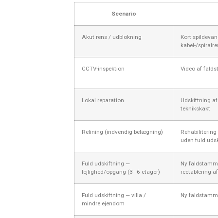
Scenario
Akut rens / udblokning
Kort spildevand
kabel-/spiralr
CCTV-inspektion
Video af fald
Lokal reparation
Udskiftning af 
teknikskakt
Relining (indvendig belægning)
Rehabiliterin
uden fuld udsk
Fuld udskiftning —
Ny faldstamme
lejlighed/opgang (3–6 etager)
reetablering a
Fuld udskiftning — villa /
Ny faldstamme
mindre ejendom