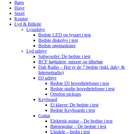
Børn
Have
Sport
Kontor
Lyd & Billede
Lysudstyr
Bedste LED og lyssæt i test
Bedste diskolys i test
Bedste røgmaskiner
Lyd udstyr
Subwoofer: De bedste i test
RCF højttalere, mixere og tilbehør
Dab Radio – Her er de 7 bedste (inkl. dab+ &
Internetradio)
DJ udstyr
Bedste DJ hovedtelefoner i test
Bedste studie hovedtelefoner i test
Ortofon pickups
Keyboard
El klaver: De bedste i test
Bedste Keyboards i test
Guitar
Elektrisk guitar – De bedste i test
Børneguitar – De bedste i test
Ukulele – bedst i test