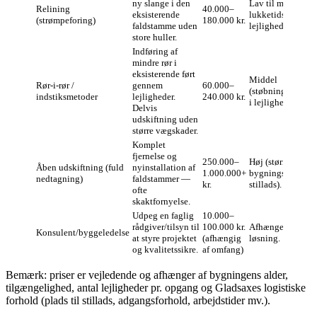
ny slange i den
Lav til middel (ko
Relining
40.000–
eksisterende
lukketidsvinduer
(strømpeforing)
180.000 kr.
faldstamme uden
lejlighed).
store huller.
Indføring af
mindre rør i
eksisterende ført
Middel
Rør‑i‑rør /
gennem
60.000–
(støbning/afslutn
indstiksmetoder
lejligheder.
240.000 kr.
i lejligheder).
Delvis
udskiftning uden
større vægskader.
Komplet
fjernelse og
250.000–
Høj (større
Åben udskiftning (fuld
nyinstallation af
1.000.000+
bygningsarbejde, 
nedtagning)
faldstammer —
kr.
stillads).
ofte
skaktfornyelse.
Udpeg en faglig
10.000–
rådgiver/tilsyn til
100.000 kr.
Afhænger af valg
Konsulent/byggeledelse
at styre projektet
(afhængig
løsning.
og kvalitetssikre.
af omfang)
Bemærk: priser er vejledende og afhænger af bygningens alder,
tilgængelighed, antal lejligheder pr. opgang og Gladsaxes logistiske
forhold (plads til stillads, adgangsforhold, arbejdstider mv.).