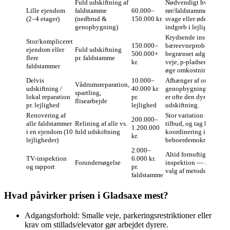
Fuld udskiftning af
Nødvendigt hvis gaml
Lille ejendom
faldstamme
60.000–
rør/faldstamme er struk
(2–4 etager)
(nedbrud &
150.000 kr.
svage eller ødelagte; st
genopbygning)
indgreb i lejligheder.
Krydsende installatione
Stor/kompliceret
150.000–
bæreevneproblemer ell
ejendom eller
Fuld udskiftning
500.000+
begrænset adgang (sma
flere
pr. faldstamme
kr.
veje, p‑pladser) i Glad
faldstammer
øge omkostningerne.
Delvis
10.000–
Afhænger af omfanget
Vådrumsreparation,
udskiftning /
40.000 kr.
genopbygning af bade
spartling,
lokal reparation
pr.
er ofte den dyreste del 
flisearbejde
pr. lejlighed
lejlighed
udskiftning.
Renovering af
Stor variation — få fler
200.000–
alle faldstammer
Relining af alle vs.
tilbud, og tag højde for
1.200.000
i en ejendom (10
fuld udskiftning
koordinering i
kr.
lejligheder)
beboerdemokratiet/for
2.000–
Altid fornuftigt at star
TV‑inspektion
6.000 kr.
Forundersøgelse
inspektion — afgørend
og rapport
pr.
valg af metode.
faldstamme
Hvad påvirker prisen i Gladsaxe mest?
Adgangsforhold: Smalle veje, parkeringsrestriktioner eller
krav om stillads/elevator gør arbejdet dyrere.