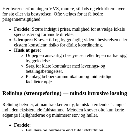
Her hyrer ejerforeningen VVS, murere, stillads og elektrikere hver
for sig eller via bestyrelsen. Ofte vælges for at få bedre
prisgennemsigtighed.
Fordele:
Større indsigt i priser, mulighed for at vælge lokale
specialister og forhandle direkte.
Ulemper:
Kræver tid og byggefaglig viden i bestyrelsen eller
ekstern konsulent; risiko for dårlig koordinering.
Husk at gøre:
Udpeg en ansvarlig i bestyrelsen eller lej en uafhængig
byggeledelse.
Sørg for klare kontrakter med leverings- og
betalingsbetingelser.
Planlæg beboerkommunikation og midlertidige
faciliteter nøje.
Relining (strømpeforing) — mindst intrusive løsning
Relining betyder, at man trækker en ny, kemisk hærdende “slange”
ind i den eksisterende faldstamme. Metoden kræver ofte kun korte
adgange i lejlighederne og minimerer støv og huller.
Fordele:
Billigere og hurtigere end fuld udskiftning.