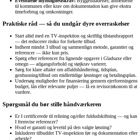
Eventuelle myndighedskrav:
Byggetilladelser, anmeldelse
til kommunen eller krav om dokumentation kan give ekstra
timeforbrug og omkostninger.
Praktiske råd — så du undgår dyre overraskelser
Start altid med en TV‑inspektion og skriftlig tilstandsrapport
— det reducerer risiko for forkerte tilbud.
Indhent mindst 3 tilbud og sammenlign metode, garantier og
referencer — ikke kun pris.
Spørg efter referencer fra lignende opgaver i Gladsaxe eller
omegn — adgangsforhold og støjkrav varierer.
Sørg for klare aftaler om affaldshåndtering, tidsplan,
genhusning/tilbud om midlertidige løsninger og betalingsplan.
Undersøg muligheder for finansiering gennem ejerforeningens
budget, lån eller relevante puljer — få en revisor/økonom til at
vurdere.
Spørgsmål du bør stille håndværkeren
Er I certificerede til relining og/eller fuldudskiftning — og kan
I fremvise referencer?
Hvad er garanti og levetid på den valgte løsning?
Inkluderer tilbuddet TV‑inspektion før og dokumentation efter
arbejde?