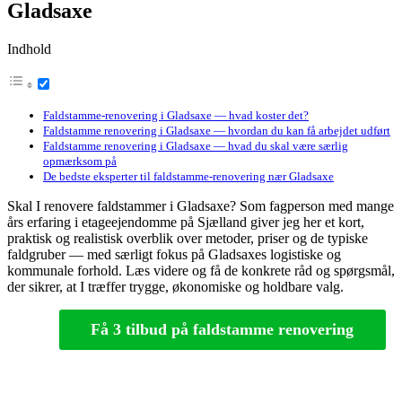
Gladsaxe
Indhold
Faldstamme‑renovering i Gladsaxe — hvad koster det?
Faldstamme renovering i Gladsaxe — hvordan du kan få arbejdet udført
Faldstamme renovering i Gladsaxe — hvad du skal være særlig
opmærksom på
De bedste eksperter til faldstamme-renovering nær Gladsaxe
Skal I renovere faldstammer i Gladsaxe? Som fagperson med mange
års erfaring i etageejendomme på Sjælland giver jeg her et kort,
praktisk og realistisk overblik over metoder, priser og de typiske
faldgruber — med særligt fokus på Gladsaxes logistiske og
kommunale forhold. Læs videre og få de konkrete råd og spørgsmål,
der sikrer, at I træffer trygge, økonomiske og holdbare valg.
Få 3 tilbud på faldstamme renovering