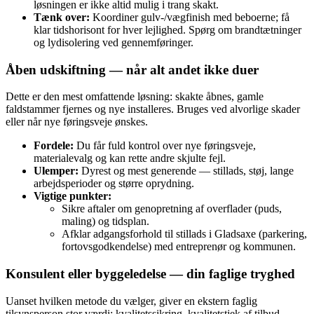
løsningen er ikke altid mulig i trang skakt.
Tænk over:
Koordiner gulv-/vægfinish med beboerne; få
klar tidshorisont for hver lejlighed. Spørg om brandtætninger
og lydisolering ved gennemføringer.
Åben udskiftning — når alt andet ikke duer
Dette er den mest omfattende løsning: skakte åbnes, gamle
faldstammer fjernes og nye installeres. Bruges ved alvorlige skader
eller når nye føringsveje ønskes.
Fordele:
Du får fuld kontrol over nye føringsveje,
materialevalg og kan rette andre skjulte fejl.
Ulemper:
Dyrest og mest generende — stillads, støj, lange
arbejdsperioder og større oprydning.
Vigtige punkter:
Sikre aftaler om genopretning af overflader (puds,
maling) og tidsplan.
Afklar adgangsforhold til stillads i Gladsaxe (parkering,
fortovsgodkendelse) med entreprenør og kommunen.
Konsulent eller byggeledelse — din faglige tryghed
Uanset hvilken metode du vælger, giver en ekstern faglig
tilsynsperson stor værdi: kvalitetssikring, kvalitetstjek af tilbud,