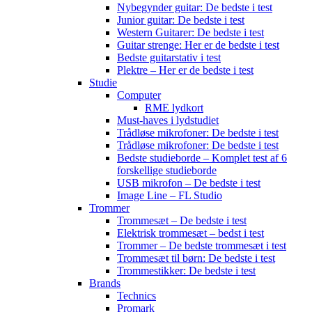
Nybegynder guitar: De bedste i test
Junior guitar: De bedste i test
Western Guitarer: De bedste i test
Guitar strenge: Her er de bedste i test
Bedste guitarstativ i test
Plektre – Her er de bedste i test
Studie
Computer
RME lydkort
Must-haves i lydstudiet
Trådløse mikrofoner: De bedste i test
Trådløse mikrofoner: De bedste i test
Bedste studieborde – Komplet test af 6
forskellige studieborde
USB mikrofon – De bedste i test
Image Line – FL Studio
Trommer
Trommesæt – De bedste i test
Elektrisk trommesæt – bedst i test
Trommer – De bedste trommesæt i test
Trommesæt til børn: De bedste i test
Trommestikker: De bedste i test
Brands
Technics
Promark