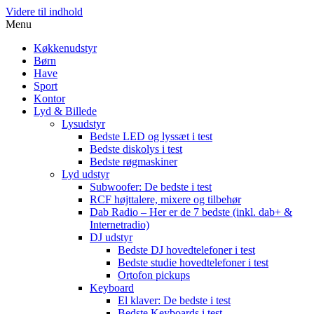
Videre til indhold
Menu
Køkkenudstyr
Børn
Have
Sport
Kontor
Lyd & Billede
Lysudstyr
Bedste LED og lyssæt i test
Bedste diskolys i test
Bedste røgmaskiner
Lyd udstyr
Subwoofer: De bedste i test
RCF højttalere, mixere og tilbehør
Dab Radio – Her er de 7 bedste (inkl. dab+ &
Internetradio)
DJ udstyr
Bedste DJ hovedtelefoner i test
Bedste studie hovedtelefoner i test
Ortofon pickups
Keyboard
El klaver: De bedste i test
Bedste Keyboards i test