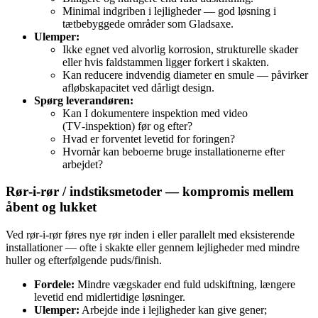
Minimal indgriben i lejligheder — god løsning i
tætbebyggede områder som Gladsaxe.
Ulemper:
Ikke egnet ved alvorlig korrosion, strukturelle skader
eller hvis faldstammen ligger forkert i skakten.
Kan reducere indvendig diameter en smule — påvirker
afløbskapacitet ved dårligt design.
Spørg leverandøren:
Kan I dokumentere inspektion med video
(TV‑inspektion) før og efter?
Hvad er forventet levetid for foringen?
Hvornår kan beboerne bruge installationerne efter
arbejdet?
Rør‑i‑rør / indstiksmetoder — kompromis mellem
åbent og lukket
Ved rør‑i‑rør føres nye rør inden i eller parallelt med eksisterende
installationer — ofte i skakte eller gennem lejligheder med mindre
huller og efterfølgende puds/finish.
Fordele:
Mindre vægskader end fuld udskiftning, længere
levetid end midlertidige løsninger.
Ulemper:
Arbejde inde i lejligheder kan give gener;