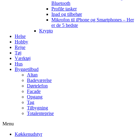
Bluetooth
Profile tasker
Ipad og tilbehør
Mikrofon til iPhone og Smartphones – Her
er de 5 bedste
Krypto
Helse
Hobby
Rejse
Tøj
Værktøj
Hus
Byggetilbud
Altan
Badeværelse
Dørtelefon
Facade
Opgang
Tag
Tilbygning
Totalenteprise
Menu
Køkkenudstyr