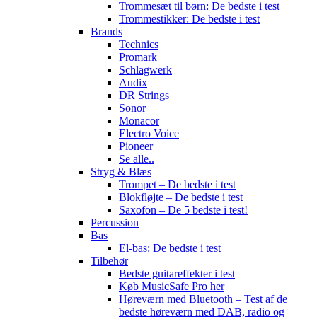
Trommesæt til børn: De bedste i test
Trommestikker: De bedste i test
Brands
Technics
Promark
Schlagwerk
Audix
DR Strings
Sonor
Monacor
Electro Voice
Pioneer
Se alle..
Stryg & Blæs
Trompet – De bedste i test
Blokfløjte – De bedste i test
Saxofon – De 5 bedste i test!
Percussion
Bas
El-bas: De bedste i test
Tilbehør
Bedste guitareffekter i test
Køb MusicSafe Pro her
Høreværn med Bluetooth – Test af de
bedste høreværn med DAB, radio og