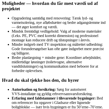
Muligheder — hvordan du får mest værdi ud af
projektet
Opgradering samtidig med renovering: Tænk lyd- og
varmeisolering, nye afløbshætter og bedre adgangslemme ind
— det øger komfort og værdi.
Mindsk fremtidigt vedligehold: Valg af moderne materialer
(f.eks. PE, PVC med korrekt dimension) og professionel
montage kan reducere drift og tilstopninger i årevis.
Mindre indgreb med TV‑inspektion og målrettet udbedring:
Gode forundersøgelser kan ofte gøre indgrebet mere præcist
og billigere.
Bedre planlægning = mindre gene: Koordiner arbejdstider,
midlertidige løsninger (toiletvogne, alternative
vandtilslutninger) og kommunikation med beboere for at
forbedre oplevelsen.
Hvad du skal tjekke hos den, du hyrer
Autorisation og forsikring:
Sørg for autoriseret
VVS‑installatør og gyldig erhvervsansvarsforsikring.
Erfaring med faldstammer i tilsvarende bygninger:
Bed
om referencer fra opgaver i Gladsaxe eller lignende
boligblokke — især hvis bygningen er fra 50’erne–70’erne.