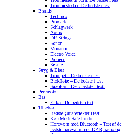
Trommesæt til børn: De bedste i test
Trommestikker: De bedste i test
Brands
Technics
Promark
Schlagwerk
Audix
DR Strings
Sonor
Monacor
Electro Voice
Pioneer
Se alle..
Stryg & Blæs
Trompet – De bedste i test
Blokfløjte – De bedste i test
Saxofon – De 5 bedste i test!
Percussion
Bas
El-bas: De bedste i test
Tilbehør
Bedste guitareffekter i test
Køb MusicSafe Pro her
Høreværn med Bluetooth – Test af de
bedste høreværn med DAB, radio og