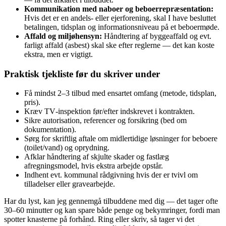
Kommunikation med naboer og beboerrepræsentation:
Hvis det er en andels- eller ejerforening, skal I have besluttet
betalingen, tidsplan og informationsniveau på et beboermøde.
Affald og miljøhensyn:
Håndtering af byggeaffald og evt.
farligt affald (asbest) skal ske efter reglerne — det kan koste
ekstra, men er vigtigt.
Praktisk tjekliste før du skriver under
Få mindst 2–3 tilbud med ensartet omfang (metode, tidsplan,
pris).
Kræv TV‑inspektion før/efter indskrevet i kontrakten.
Sikre autorisation, referencer og forsikring (bed om
dokumentation).
Sørg for skriftlig aftale om midlertidige løsninger for beboere
(toilet/vand) og oprydning.
Afklar håndtering af skjulte skader og fastlæg
afregningsmodel, hvis ekstra arbejde opstår.
Indhent evt. kommunal rådgivning hvis der er tvivl om
tilladelser eller gravearbejde.
Har du lyst, kan jeg gennemgå tilbuddene med dig — det tager ofte
30–60 minutter og kan spare både penge og bekymringer, fordi man
spotter knasterne på forhånd. Ring eller skriv, så tager vi det