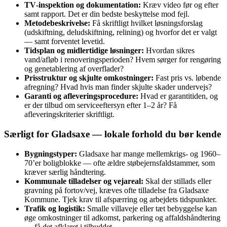
TV‑inspektion og dokumentation:
Kræv video før og efter
samt rapport. Det er din bedste beskyttelse mod fejl.
Metodebeskrivelse:
Få skriftligt hvilket løsningsforslag
(udskiftning, deludskiftning, relining) og hvorfor det er valgt
— samt forventet levetid.
Tidsplan og midlertidige løsninger:
Hvordan sikres
vand/afløb i renoveringsperioden? Hvem sørger for rengøring
og genetablering af overflader?
Prisstruktur og skjulte omkostninger:
Fast pris vs. løbende
afregning? Hvad hvis man finder skjulte skader undervejs?
Garanti og afleveringsprocedure:
Hvad er garantitiden, og
er der tilbud om serviceeftersyn efter 1–2 år? Få
afleveringskriterier skriftligt.
Særligt for Gladsaxe — lokale forhold du bør kende
Bygningstyper:
Gladsaxe har mange mellemkrigs- og 1960–
70’er boligblokke — ofte ældre støbejernsfaldstammer, som
kræver særlig håndtering.
Kommunale tilladelser og vejareal:
Skal der stillads eller
gravning på fortov/vej, kræves ofte tilladelse fra Gladsaxe
Kommune. Tjek krav til afspærring og arbejdets tidspunkter.
Trafik og logistik:
Smalle villaveje eller tæt bebyggelse kan
øge omkostninger til adkomst, parkering og affaldshåndtering
— få det afklaret i tilbuddet.