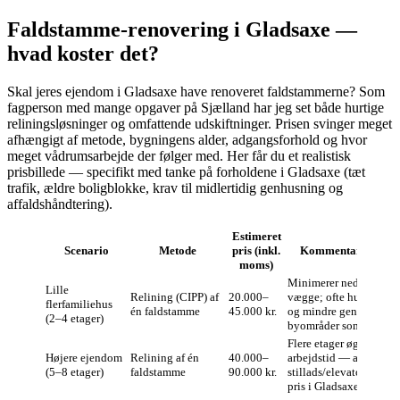
Faldstamme‑renovering i Gladsaxe —
hvad koster det?
Skal jeres ejendom i Gladsaxe have renoveret faldstammerne? Som
fagperson med mange opgaver på Sjælland har jeg set både hurtige
reliningsløsninger og omfattende udskiftninger. Prisen svinger meget
afhængigt af metode, bygningens alder, adgangsforhold og hvor
meget vådrumsarbejde der følger med. Her får du et realistisk
prisbillede — specifikt med tanke på forholdene i Gladsaxe (tæt
trafik, ældre boligblokke, krav til midlertidig genhusning og
affaldshåndtering).
Estimeret
Scenario
Metode
pris (inkl.
Kommentar — Gla
moms)
Minimerer nedrivning 
Lille
Relining (CIPP) af
20.000–
vægge; ofte hurtig udfø
flerfamiliehus
én faldstamme
45.000 kr.
og mindre gener i tætte
(2–4 etager)
byområder som Gladsa
Flere etager øger mater
Højere ejendom
Relining af én
40.000–
arbejdstid — adgang 
(5–8 etager)
faldstamme
90.000 kr.
stillads/elevator kan p
pris i Gladsaxe.