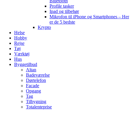
Bluetooth
Profile tasker
Ipad og tilbehør
Mikrofon til iPhone og Smartphones – Her
er de 5 bedste
Krypto
Helse
Hobby
Rejse
Tøj
Værktøj
Hus
Byggetilbud
Altan
Badeværelse
Dørtelefon
Facade
Opgang
Tag
Tilbygning
Totalenteprise