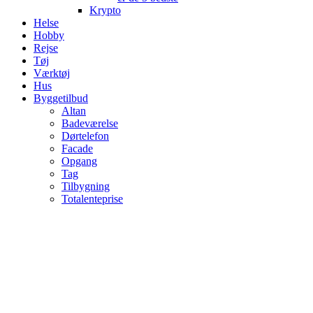
Krypto
Helse
Hobby
Rejse
Tøj
Værktøj
Hus
Byggetilbud
Altan
Badeværelse
Dørtelefon
Facade
Opgang
Tag
Tilbygning
Totalenteprise