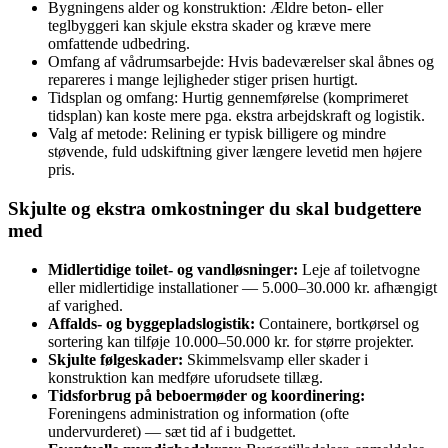
Bygningens alder og konstruktion: Ældre beton- eller
teglbyggeri kan skjule ekstra skader og kræve mere
omfattende udbedring.
Omfang af vådrumsarbejde: Hvis badeværelser skal åbnes og
repareres i mange lejligheder stiger prisen hurtigt.
Tidsplan og omfang: Hurtig gennemførelse (komprimeret
tidsplan) kan koste mere pga. ekstra arbejdskraft og logistik.
Valg af metode: Relining er typisk billigere og mindre
støvende, fuld udskiftning giver længere levetid men højere
pris.
Skjulte og ekstra omkostninger du skal budgettere
med
Midlertidige toilet- og vandløsninger:
Leje af toiletvogne
eller midlertidige installationer — 5.000–30.000 kr. afhængigt
af varighed.
Affalds- og byggepladslogistik:
Containere, bortkørsel og
sortering kan tilføje 10.000–50.000 kr. for større projekter.
Skjulte følgeskader:
Skimmelsvamp eller skader i
konstruktion kan medføre uforudsete tillæg.
Tidsforbrug på beboermøder og koordinering:
Foreningens administration og information (ofte
undervurderet) — sæt tid af i budgettet.