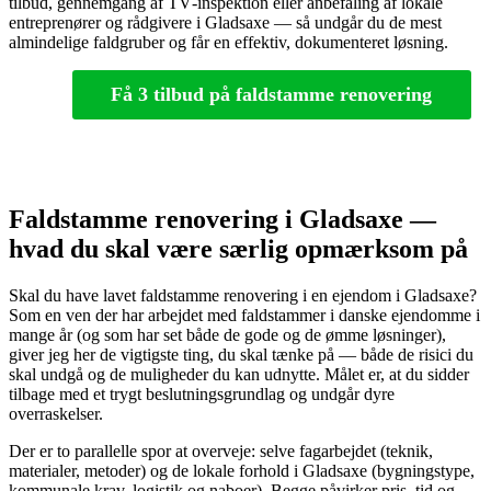
tilbud, gennemgang af TV‑inspektion eller anbefaling af lokale
entreprenører og rådgivere i Gladsaxe — så undgår du de mest
almindelige faldgruber og får en effektiv, dokumenteret løsning.
Få 3 tilbud på faldstamme renovering
Faldstamme renovering i Gladsaxe —
hvad du skal være særlig opmærksom på
Skal du have lavet faldstamme renovering i en ejendom i Gladsaxe?
Som en ven der har arbejdet med faldstammer i danske ejendomme i
mange år (og som har set både de gode og de ømme løsninger),
giver jeg her de vigtigste ting, du skal tænke på — både de risici du
skal undgå og de muligheder du kan udnytte. Målet er, at du sidder
tilbage med et trygt beslutningsgrundlag og undgår dyre
overraskelser.
Der er to parallelle spor at overveje: selve fagarbejdet (teknik,
materialer, metoder) og de lokale forhold i Gladsaxe (bygningstype,
kommunale krav, logistik og naboer). Begge påvirker pris, tid og