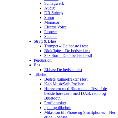
Schlagwerk
Audix
DR Strings
Sonor
Monacor
Electro Voice
Pioneer
Se alle..
Stryg & Blæs
Trompet – De bedste i test
Blokfløjte – De bedste i test
Saxofon – De 5 bedste i test!
Percussion
Bas
El-bas: De bedste i test
Tilbehør
Bedste guitareffekter i test
Køb MusicSafe Pro her
Høreværn med Bluetooth – Test af de
bedste høreværn med DAB, radio og
Bluetooth
Profile tasker
Ipad og tilbehør
Mikrofon til iPhone og Smartphones – Her
er de 5 bedste