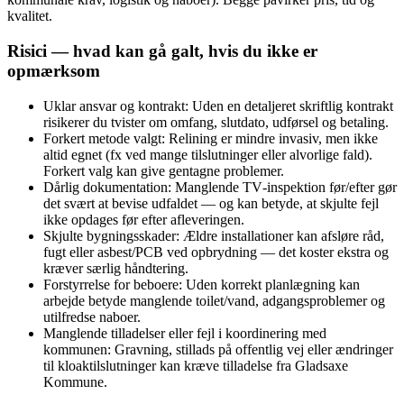
kvalitet.
Risici — hvad kan gå galt, hvis du ikke er
opmærksom
Uklar ansvar og kontrakt: Uden en detaljeret skriftlig kontrakt
risikerer du tvister om omfang, slutdato, udførsel og betaling.
Forkert metode valgt: Relining er mindre invasiv, men ikke
altid egnet (fx ved mange tilslutninger eller alvorlige fald).
Forkert valg kan give gentagne problemer.
Dårlig dokumentation: Manglende TV‑inspektion før/efter gør
det svært at bevise udfaldet — og kan betyde, at skjulte fejl
ikke opdages før efter afleveringen.
Skjulte bygningsskader: Ældre installationer kan afsløre råd,
fugt eller asbest/PCB ved opbrydning — det koster ekstra og
kræver særlig håndtering.
Forstyrrelse for beboere: Uden korrekt planlægning kan
arbejde betyde manglende toilet/vand, adgangsproblemer og
utilfredse naboer.
Manglende tilladelser eller fejl i koordinering med
kommunen: Gravning, stillads på offentlig vej eller ændringer
til kloaktilslutninger kan kræve tilladelse fra Gladsaxe
Kommune.