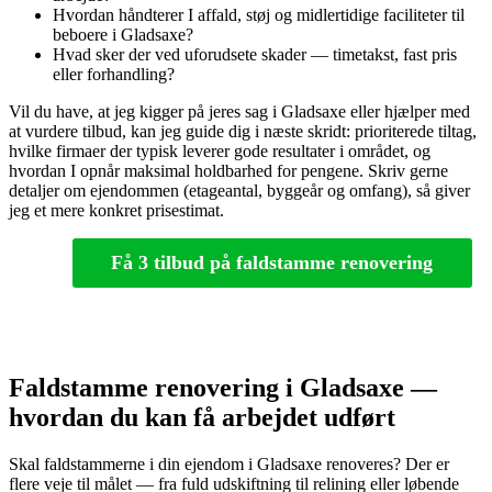
Hvordan håndterer I affald, støj og midlertidige faciliteter til
beboere i Gladsaxe?
Hvad sker der ved uforudsete skader — timetakst, fast pris
eller forhandling?
Vil du have, at jeg kigger på jeres sag i Gladsaxe eller hjælper med
at vurdere tilbud, kan jeg guide dig i næste skridt: prioriterede tiltag,
hvilke firmaer der typisk leverer gode resultater i området, og
hvordan I opnår maksimal holdbarhed for pengene. Skriv gerne
detaljer om ejendommen (etageantal, byggeår og omfang), så giver
jeg et mere konkret prisestimat.
Få 3 tilbud på faldstamme renovering
Faldstamme renovering i Gladsaxe —
hvordan du kan få arbejdet udført
Skal faldstammerne i din ejendom i Gladsaxe renoveres? Der er
flere veje til målet — fra fuld udskiftning til relining eller løbende