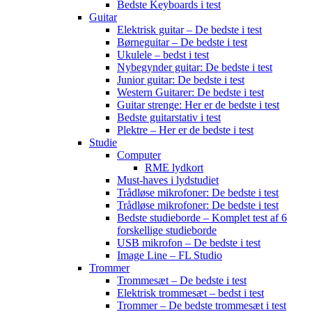
Bedste Keyboards i test
Guitar
Elektrisk guitar – De bedste i test
Børneguitar – De bedste i test
Ukulele – bedst i test
Nybegynder guitar: De bedste i test
Junior guitar: De bedste i test
Western Guitarer: De bedste i test
Guitar strenge: Her er de bedste i test
Bedste guitarstativ i test
Plektre – Her er de bedste i test
Studie
Computer
RME lydkort
Must-haves i lydstudiet
Trådløse mikrofoner: De bedste i test
Trådløse mikrofoner: De bedste i test
Bedste studieborde – Komplet test af 6
forskellige studieborde
USB mikrofon – De bedste i test
Image Line – FL Studio
Trommer
Trommesæt – De bedste i test
Elektrisk trommesæt – bedst i test
Trommer – De bedste trommesæt i test