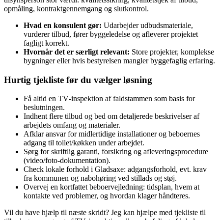
opmåling, kontraktgennemgang og slutkontrol.
Hvad en konsulent gør:
Udarbejder udbudsmateriale,
vurderer tilbud, fører byggeledelse og afleverer projektet
fagligt korrekt.
Hvornår det er særligt relevant:
Store projekter, komplekse
bygninger eller hvis bestyrelsen mangler byggefaglig erfaring.
Hurtig tjekliste før du vælger løsning
Få altid en TV‑inspektion af faldstammen som basis for
beslutningen.
Indhent flere tilbud og bed om detaljerede beskrivelser af
arbejdets omfang og materialer.
Afklar ansvar for midlertidige installationer og beboernes
adgang til toilet/køkken under arbejdet.
Sørg for skriftlig garanti, forsikring og afleveringsprocedure
(video/foto-dokumentation).
Check lokale forhold i Gladsaxe: adgangsforhold, evt. krav
fra kommunen og nabohøring ved stillads og støj.
Overvej en kortfattet beboervejledning: tidsplan, hvem at
kontakte ved problemer, og hvordan klager håndteres.
Vil du have hjælp til næste skridt? Jeg kan hjælpe med tjekliste til