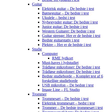
Guitar
Elektrisk guitar – De bedste i test
Børneguitar – De bedste i test
Ukulele – bedst i test
Nybegynder guitar: De bedste i test
Junior guitar: De bedste i test
Western Guitarer: De bedste i test
Guitar strenge: Her er de bedste i test
Bedste guitarstativ i test
Plektre – Her er de bedste i test
Studie
Computer
RME lydkort
Must-haves i lydstudiet
Trådløse mikrofoner: De bedste i test
Trådløse mikrofoner: De bedste i test
Bedste studieborde – Komplet test af 6
forskellige studieborde
USB mikrofon – De bedste i test
Image Line – FL Studio
Trommer
Trommesæt – De bedste i test
Elektrisk trommesæt – bedst i test
Trommer – De bedste trommesæt i test