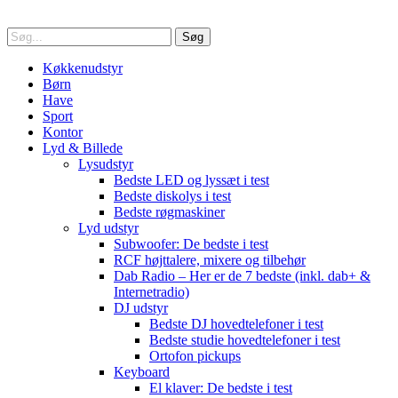
Søg
Køkkenudstyr
Børn
Have
Sport
Kontor
Lyd & Billede
Lysudstyr
Bedste LED og lyssæt i test
Bedste diskolys i test
Bedste røgmaskiner
Lyd udstyr
Subwoofer: De bedste i test
RCF højttalere, mixere og tilbehør
Dab Radio – Her er de 7 bedste (inkl. dab+ &
Internetradio)
DJ udstyr
Bedste DJ hovedtelefoner i test
Bedste studie hovedtelefoner i test
Ortofon pickups
Keyboard
El klaver: De bedste i test