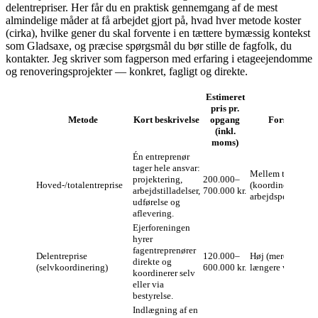
delentrepriser. Her får du en praktisk gennemgang af de mest
almindelige måder at få arbejdet gjort på, hvad hver metode koster
(cirka), hvilke gener du skal forvente i en tættere bymæssig kontekst
som Gladsaxe, og præcise spørgsmål du bør stille de fagfolk, du
kontakter. Jeg skriver som fagperson med erfaring i etageejendomme
og renoveringsprojekter — konkret, fagligt og direkte.
Estimeret
pris pr.
Metode
Kort beskrivelse
opgang
Forstyrrelse
(inkl.
moms)
Én entreprenør
tager hele ansvar:
Mellem til høj
projektering,
200.000–
Hoved‑/totalentreprise
(koordineret
arbejdstilladelser,
700.000 kr.
arbejdsperiode).
udførelse og
aflevering.
Ejerforeningen
hyrer
fagentreprenører
Delentreprise
120.000–
Høj (mere spredt,
direkte og
(selvkoordinering)
600.000 kr.
længere varighed)
koordinerer selv
eller via
bestyrelse.
Indlægning af en