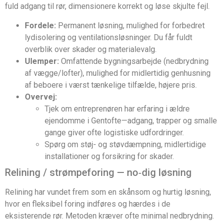
fuld adgang til rør, dimensionere korrekt og løse skjulte fejl.
Fordele:
Permanent løsning, mulighed for forbedret
lydisolering og ventilationsløsninger. Du får fuldt
overblik over skader og materiale­valg.
Ulemper:
Omfattende bygningsarbejde (nedbrydning
af vægge/lofter), mulighed for midlertidig genhusning
af beboere i værst tænkelige tilfælde, højere pris.
Overvej:
Tjek om entreprenøren har erfaring i ældre
ejendomme i Gentofte—adgang, trapper og smalle
gange giver ofte logistiske udfordringer.
Spørg om støj- og støvdæmpning, midlertidige
installationer og forsikring for skader.
Relining / strømpeforing — no‑dig løsning
Relining har vundet frem som en skånsom og hurtig løsning,
hvor en fleksibel foring indføres og hærdes i de
eksisterende rør. Metoden kræver ofte minimal nedbrydning.