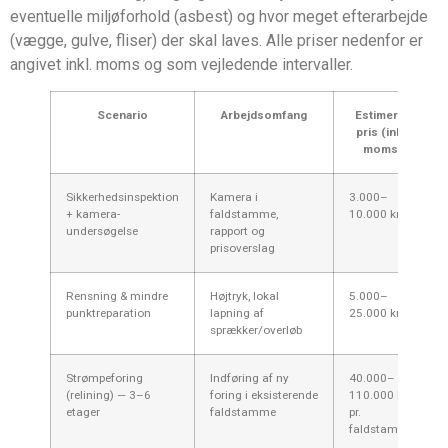
eventuelle miljøforhold (asbest) og hvor meget efterarbejde
(vægge, gulve, fliser) der skal laves. Alle priser nedenfor er
angivet inkl. moms og som vejledende intervaller.
Scenario
Arbejdsomfang
Estimeret
pris (inkl.
moms)
Sikkerhedsinspektion
Kamera i
3.000–
+ kamera­
faldstamme,
10.000 kr.
undersøgelse
rapport og
prisoverslag
Rensning & mindre
Højtryk, lokal
5.000–
punktreparation
lapning af
25.000 kr.
sprækker/overløb
Strømpeforing
Indføring af ny
40.000–
(relining) — 3–6
foring i eksisterende
110.000 kr.
etager
faldstamme
pr.
faldstamme