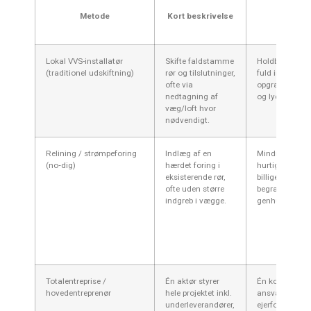
Metode
Kort beskrivelse
Fordele
Lokal VVS-installatør
Skifte faldstamme
Holdbar løsnin
(traditionel udskiftning)
rør og tilslutninger,
fuld inspektion
ofte via
opgradere vent
nedtagning af
og lydisolering
væg/loft hvor
nødvendigt.
Relining / strømpeforing
Indlæg af en
Mindre indgreb
(no‑dig)
hærdet foring i
hurtigere, ofte
eksisterende rør,
billigere kortsi
ofte uden større
begrænset
indgreb i vægge.
genhusningsb
Totalentreprise /
Én aktør styrer
Én kontrakt, kl
hovedentreprenør
hele projektet inkl.
ansvar, lettere 
underleverandører,
ejerforeninger 