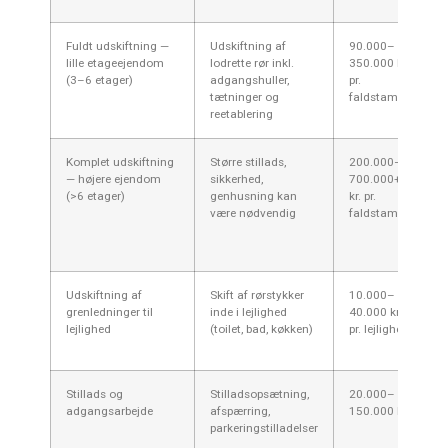
Fuldt udskiftning —
Udskiftning af
90.000–
lille etageejendom
lodrette rør inkl.
350.000 kr.
(3–6 etager)
adgangshuller,
pr.
tætninger og
faldstamme
reetablering
Komplet udskiftning
Større stillads,
200.000–
— højere ejendom
sikkerhed,
700.000+
(>6 etager)
genhusning kan
kr. pr.
være nødvendig
faldstamme
Udskiftning af
Skift af rørstykker
10.000–
grenledninger til
inde i lejlighed
40.000 kr.
lejlighed
(toilet, bad, køkken)
pr. lejlighed
Stillads og
Stilladsopsætning,
20.000–
adgangsarbejde
afspærring,
150.000 kr.
parkeringstilladelser