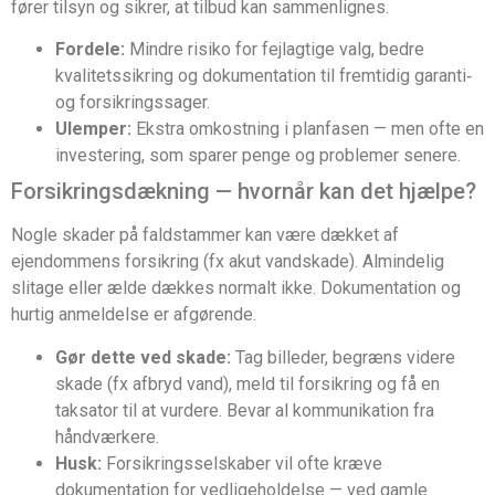
fører tilsyn og sikrer, at tilbud kan sammenlignes.
Fordele:
Mindre risiko for fejlagtige valg, bedre
kvalitetssikring og dokumentation til fremtidig garanti‑
og forsikringssager.
Ulemper:
Ekstra omkostning i planfasen — men ofte en
investering, som sparer penge og problemer senere.
Forsikringsdækning — hvornår kan det hjælpe?
Nogle skader på faldstammer kan være dækket af
ejendommens forsikring (fx akut vandskade). Almindelig
slitage eller ælde dækkes normalt ikke. Dokumentation og
hurtig anmeldelse er afgørende.
Gør dette ved skade:
Tag billeder, begræns videre
skade (fx afbryd vand), meld til forsikring og få en
taksator til at vurdere. Bevar al kommunikation fra
håndværkere.
Husk:
Forsikringsselskaber vil ofte kræve
dokumentation for vedligeholdelse — ved gamle