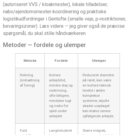
(autoriseret VVS / kloakmester), lokale tilladelser,
nabo/ejendomsmester‑koordinering og praktiske
logistikudfordringer i Gentofte (smalle veje, p‑restriktioner,
bevaringszoner). Læs videre — jeg giver også de præcise
spørgsmål, du skal stille håndværkeren.
Metoder — fordele og ulemper
Metode
Fordele
Ulemper
Relining
Kortere
Reduceret diameter
(indsætning
arbejdstid,
på røret, kan være
af foring)
mindre støj og
en kortere teknisk
nedrivning,
levetid i ældre
ofte billigere,
komplekse
mindsker lugt
systemer, skjulte
og risiko for
skader uopdaget
spild under
kan kræve senere
arbejdet.
opfølgende arbejde.
Fuld
Langtidssikret
Større indgreb,