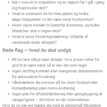
Kan I vise en tv‑inspektion og en rapport før I går i gang
(og hvad koster det)?
Hvad er estimeret tid for hele jobbet og hvilke
dage/tidspunkter vil der være mest forstyrrelse?
Hvem styrer kontakt til Gentofte Kommune, og hvilke
tilladelser skal vi regne med?
Hvad er jeres forsikringsdækning i tilfælde af
vandskade under arbejdet?
Røde flag — hvad du skal undgå
Alt for lave tilbud uden detaljer: Hvis prisen virker for
god til at være sand, så er den det som regel.
Ingen skriftlig kontrakt eller manglende dokumentation
for autorisation/forsikring.
Håndværkere der presser på for store forskud eller
kontantbetaling uden moms‑kvittering.
Ingen plan for affaldshåndtering eller genopbygning af
vægge/gulve — det bliver en dyr overraskelse.
Hvis du vil, kan jeg hjælpe dig med at gennemgå tilbuddene