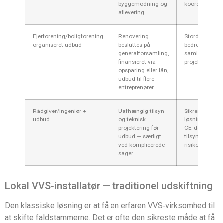
byggemodning og
koordinere.
aflevering.
Ejerforening/boligforening
Renovering
Stordriftsforde
organiseret udbud
besluttes på
bedre pris pr. 
generalforsamling,
samlet
finansieret via
projektstyring.
opsparing eller lån,
udbud til flere
entreprenører.
Rådgiver/ingeniør +
Uafhængig tilsyn
Sikrer korrekt
udbud
og teknisk
løsning,
projektering før
CE‑dokumente
udbud — særligt
tilsyn, mindsk
ved komplicerede
risiko for fejl.
sager.
Lokal VVS‑installatør — traditionel udskiftning
Den klassiske løsning er at få en erfaren VVS‑virksomhed til
at skifte faldstammerne. Det er ofte den sikreste måde at få