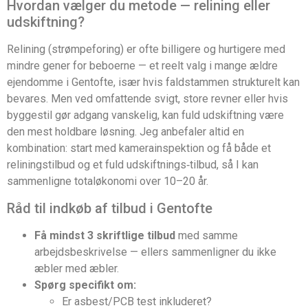
Hvordan vælger du metode — relining eller
udskiftning?
Relining (strømpeforing) er ofte billigere og hurtigere med
mindre gener for beboerne — et reelt valg i mange ældre
ejendomme i Gentofte, især hvis faldstammen strukturelt kan
bevares. Men ved omfattende svigt, store revner eller hvis
byggestil gør adgang vanskelig, kan fuld udskiftning være
den mest holdbare løsning. Jeg anbefaler altid en
kombination: start med kamera­inspektion og få både et
reliningstilbud og et fuld udskiftnings‑tilbud, så I kan
sammenligne totaløkonomi over 10–20 år.
Råd til indkøb af tilbud i Gentofte
Få mindst 3 skriftlige tilbud
med samme
arbejdsbeskrivelse — ellers sammenligner du ikke
æbler med æbler.
Spørg specifikt om:
Er asbest/PCB test inkluderet?