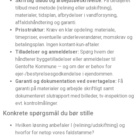
Skriftlig tilbud og arbejdsbeskrivelse:
Få detaljeret
tilbud med metode (relining eller udskiftning),
materialer, tidsplan, afbrydelser i vandforsyning,
affaldshåndtering og garanti.
Prisstruktur:
Kræv en klar opdeling: materiale,
timepriser, eventuelle underleverandører, momskrav og
betalingsplan. Ingen kontant‑kun‑aftaler.
Tilladelser og anmeldelser:
Spørg hvem der
håndterer byggetilladelser eller anmeldelser til
Gentofte Kommune — og om der er behov for
ejer‑/bestyrelsesgodkendelse i ejendommen.
Garanti og dokumentation ved overtagelse:
Få
garanti på materialer og arbejde skriftligt samt
dokumenteret slutrapport med billeder, tv‑inspektion og
evt. kontrolmålinger.
Konkrete spørgsmål du bør stille
Hvilken løsning anbefaler I (relining/udskiftning) og
hvorfor for netop vores faldstamme?