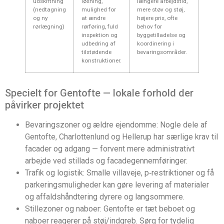
udskiftning
løsning,
længere arbejdstid,
(nedtagning
mulighed for
mere støv og støj,
og ny
at ændre
højere pris, ofte
rørlægning)
rørføring, fuld
behov for
inspektion og
byggetilladelse og
udbedring af
koordinering i
tilstødende
bevaringsområder.
konstruktioner.
Specielt for Gentofte — lokale forhold der
påvirker projektet
Bevaringszoner og ældre ejendomme: Nogle dele af
Gentofte, Charlottenlund og Hellerup har særlige krav til
facader og adgang — forvent mere administrativt
arbejde ved stillads og facadegennemføringer.
Trafik og logistik: Smalle villaveje, p‑restriktioner og få
parkeringsmuligheder kan gøre levering af materialer
og affaldshåndtering dyrere og langsommere.
Stillezoner og naboer: Gentofte er tæt beboet og
naboer reagerer på støj/indgreb. Sørg for tydelig