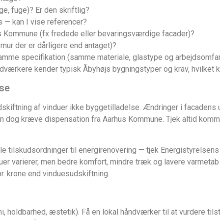
e, fuge)? Er den skriftlig?
s — kan I vise referencer?
s Kommune (fx fredede eller bevaringsværdige facader)?
mur der er dårligere end antaget)?
 samme specifikation (samme materiale, glastype og arbejdsomfan
dværkere kender typisk Åbyhøjs bygningstyper og krav, hvilket 
lse
dskiftning af vinduer ikke byggetilladelse. Ændringer i facadens u
n dog kræve dispensation fra Aarhus Kommune. Tjek altid kommun
onale tilskudsordninger til energirenovering — tjek Energistyrels
er varierer, men bedre komfort, mindre træk og lavere varmetab e
r. krone end vinduesudskiftning.
 holdbarhed, æstetik). Få en lokal håndværker til at vurdere til