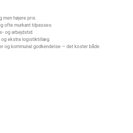
g men højere pris.
og ofte murkant tilpasses.
e- og arbejdstid.
 og ekstra logistiktillæg.
ger og kommunal godkendelse — det koster både