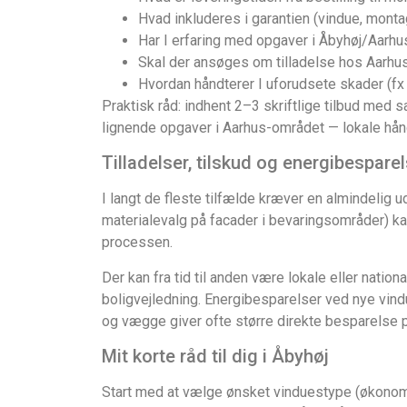
Hvad inkluderes i garantien (vindue, montag
Har I erfaring med opgaver i Åbyhøj/Aarhu
Skal der ansøges om tilladelse hos Aarhu
Hvordan håndterer I uforudsete skader (fx 
Praktisk råd: indhent 2–3 skriftlige tilbud med
lignende opgaver i Aarhus-området — lokale hån
Tilladelser, tilskud og energibespare
I langt de fleste tilfælde kræver en almindelig u
materialevalg på facader i bevaringsområder) ka
processen.
Der kan fra tid til anden være lokale eller nati
boligvejledning. Energibesparelser ved nye vindu
og vægge giver ofte større direkte besparelse p
Mit korte råd til dig i Åbyhøj
Start med at vælge ønsket vinduestype (økonomi,