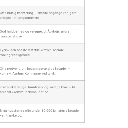
Ofte hurtig montering — smalle opgange kan gøre
arbejde lidt langsommere.
God holdbarhed og velegnet til Åbyhøjs ældre
murstenshuse.
Typisk den bedste æstetik; kræver løbende
maling/vedligehold.
Ofte nødvendigt i bevaringsværdige facader —
kontakt Aarhus Kommune ved tvivl.
Koster ekstra pga. håndværk og særlige krav — få
arkitekt-/kommunekonsultation.
Små husstande ofte under 10.000 kr.; større facader
kan trække op.