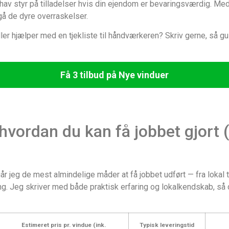
og hav styr på tilladelser hvis din ejendom er bevaringsværdig. M
gå de dyre overraskelser.
ller hjælper med en tjekliste til håndværkeren? Skriv gerne, så g
Få 3 tilbud på Nye vinduer
hvordan du kan få jobbet gjort 
 jeg de mest almindelige måder at få jobbet udført — fra lokal tø
. Jeg skriver med både praktisk erfaring og lokalkendskab, så d
Estimeret pris pr. vindue (ink.
Typisk leveringstid