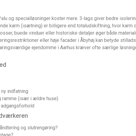
/alu og specialløsninger koster mere. 3‑lags giver bedre isolerin
nde karm (isætning) er billigere end totaludskiftning, hvor karm 
sser, buede vinduer eller historiske detaljer øger både material
eringsrestriktioner eller høje facader i Åbyhøj kan betyde stillads
aringsværdige ejendomme i Aarhus kræver ofte særlige løsnin
med
r ny indfatning
ng ramme (især i ældre huse)
ge adgangsforhold
åndværkeren
shåndtering og slutrengøring?
ontage?