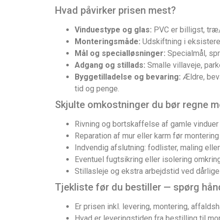
Hvad påvirker prisen mest?
Vinduestype og glas:
PVC er billigst, træ
Monteringsmåde:
Udskiftning i eksistere
Mål og specialløsninger:
Specialmål, spro
Adgang og stillads:
Smalle villaveje, park
Byggetilladelse og bevaring:
Ældre, bev
tid og penge.
Skjulte omkostninger du bør regne 
Rivning og bortskaffelse af gamle vinduer
Reparation af mur eller karm før montering
Indvendig afslutning: fodlister, maling elle
Eventuel fugtsikring eller isolering omkri
Stillasleje og ekstra arbejdstid ved dårli
Tjekliste før du bestiller — spørg h
Er prisen inkl. levering, montering, affald
Hvad er leveringstiden fra bestilling til m