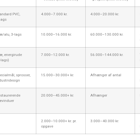
andard PVC,
4.000–7.000 kr.
4.000–20.000 kr.
lags
æ/alu, 3‑lags
10.000–16.000 kr.
60.000–130.000 kr.
æ, energirude
7.000–12.000 kr.
56.000–144.000 kr.
‑lags)
ecialmål, sprosser,
15.000–30.000+ kr.
Afhænger af antal
dustridesign
staurerende
20.000–45.000+ kr.
Afhænger
ævinduer
2.000–10.000+ kr. pr.
3.000–40.000 kr.
opgave