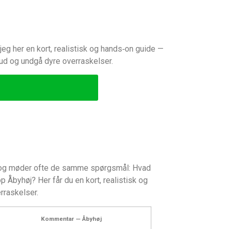
eg her en kort, realistisk og hands‑on guide —
bud og undgå dyre overraskelser.
et og møder ofte de samme spørgsmål: Hvad
Åbyhøj? Her får du en kort, realistisk og
rraskelser.
Kommentar — Åbyhøj