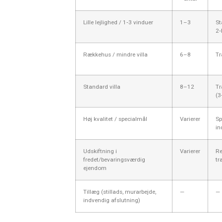
Lille lejlighed / 1‑3 vinduer
1–3
St
2‑
Rækkehus / mindre villa
6–8
Tr
Standard villa
8–12
Tr
(3
Høj kvalitet / specialmål
Varierer
Sp
in
Udskiftning i
Varierer
Re
fredet/bevaringsværdig
tr
ejendom
Tillæg (stillads, murarbejde,
—
—
indvendig afslutning)