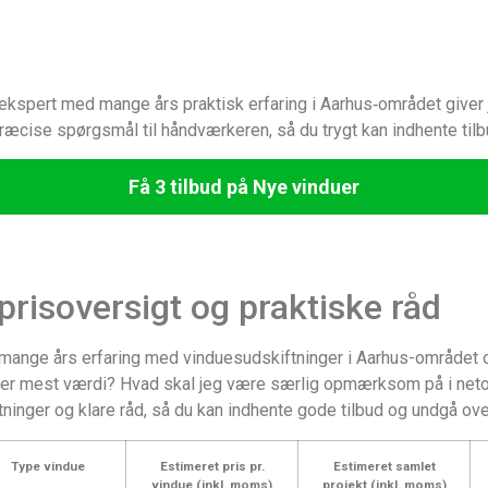
kspert med mange års praktisk erfaring i Aarhus‑området giver j
ræcise spørgsmål til håndværkeren, så du trygt kan indhente til
Få 3 tilbud på Nye vinduer
prisoversigt og praktiske råd
ar mange års erfaring med vinduesudskiftninger i Aarhus-områd
ver mest værdi? Hvad skal jeg være særlig opmærksom på i netop 
ninger og klare råd, så du kan indhente gode tilbud og undgå ove
Type vindue
Estimeret pris pr.
Estimeret samlet
vindue (inkl. moms)
projekt (inkl. moms)