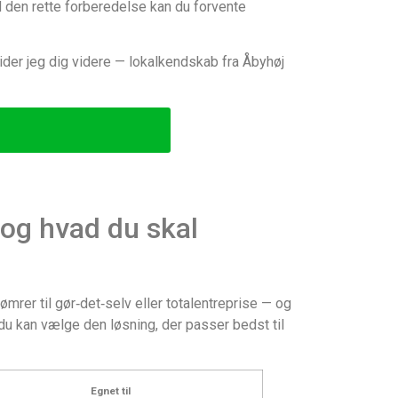
ed den rette forberedelse kan du forvente
uider jeg dig videre — lokalkendskab fra Åbyhøj
(og hvad du skal
mrer til gør‑det‑selv eller totalentreprise — og
u kan vælge den løsning, der passer bedst til
Egnet til