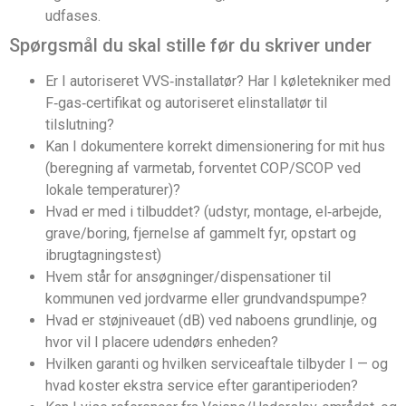
udfases.
Spørgsmål du skal stille før du skriver under
Er I autoriseret VVS‑installatør? Har I køletekniker med
F‑gas‑certifikat og autoriseret elinstallatør til
tilslutning?
Kan I dokumentere korrekt dimensionering for mit hus
(beregning af varmetab, forventet COP/SCOP ved
lokale temperaturer)?
Hvad er med i tilbuddet? (udstyr, montage, el‑arbejde,
grave/boring, fjernelse af gammelt fyr, opstart og
ibrugtagningstest)
Hvem står for ansøgninger/dispensationer til
kommunen ved jordvarme eller grundvandspumpe?
Hvad er støjniveauet (dB) ved naboens grundlinje, og
hvor vil I placere udendørs enheden?
Hvilken garanti og hvilken serviceaftale tilbyder I — og
hvad koster ekstra service efter garantiperioden?