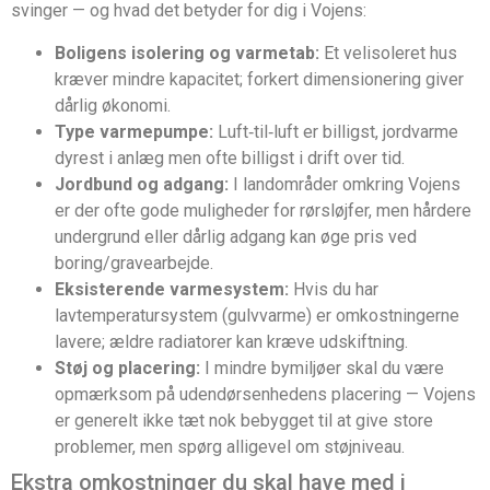
svinger — og hvad det betyder for dig i Vojens:
Boligens isolering og varmetab:
Et velisoleret hus
kræver mindre kapacitet; forkert dimensionering giver
dårlig økonomi.
Type varmepumpe:
Luft‑til‑luft er billigst, jordvarme
dyrest i anlæg men ofte billigst i drift over tid.
Jordbund og adgang:
I landområder omkring Vojens
er der ofte gode muligheder for rørsløjfer, men hårdere
undergrund eller dårlig adgang kan øge pris ved
boring/gravearbejde.
Eksisterende varmesystem:
Hvis du har
lavtemperatursystem (gulvvarme) er omkostningerne
lavere; ældre radiatorer kan kræve udskiftning.
Støj og placering:
I mindre bymiljøer skal du være
opmærksom på udendørsenhedens placering — Vojens
er generelt ikke tæt nok bebygget til at give store
problemer, men spørg alligevel om støjniveau.
Ekstra omkostninger du skal have med i