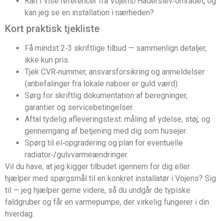
Kan I vise referencer fra Vojens/Haderslev‑området, og
kan jeg se en installation i nærheden?
Kort praktisk tjekliste
Få mindst 2‑3 skriftlige tilbud — sammenlign detaljer,
ikke kun pris.
Tjek CVR‑nummer, ansvarsforsikring og anmeldelser
(anbefalinger fra lokale naboer er guld værd).
Sørg for skriftlig dokumentation af beregninger,
garantier og servicebetingelser.
Aftal tydelig afleveringstest: måling af ydelse, støj, og
gennemgang af betjening med dig som husejer.
Spørg til el‑opgradering og plan for eventuelle
radiator‑/gulvvarmeændringer.
Vil du have, at jeg kigger tilbudet igennem for dig eller
hjælper med spørgsmål til en konkret installatør i Vojens? Sig
til — jeg hjælper gerne videre, så du undgår de typiske
faldgruber og får en varmepumpe, der virkelig fungerer i din
hverdag.