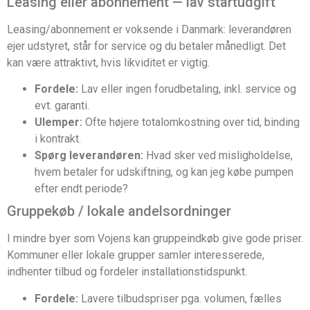
Leasing eller abonnement — lav startudgift
Leasing/abonnement er voksende i Danmark: leverandøren
ejer udstyret, står for service og du betaler månedligt. Det
kan være attraktivt, hvis likviditet er vigtig.
Fordele:
Lav eller ingen forudbetaling, inkl. service og
evt. garanti.
Ulemper:
Ofte højere totalomkostning over tid, binding
i kontrakt.
Spørg leverandøren:
Hvad sker ved misligholdelse,
hvem betaler for udskiftning, og kan jeg købe pumpen
efter endt periode?
Gruppekøb / lokale andelsordninger
I mindre byer som Vojens kan gruppeindkøb give gode priser.
Kommuner eller lokale grupper samler interesserede,
indhenter tilbud og fordeler installationstidspunkt.
Fordele:
Lavere tilbudspriser pga. volumen, fælles