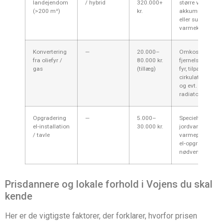
landejendom
/ hybrid
320.000+
større varmepu
(>200 m²)
kr.
akkumuleringst
eller supplerend
varmekilde.
Konvertering
—
20.000–
Omkostning til
fra oliefyr /
80.000 kr.
fjernelse af ga
gas
(tillæg)
fyr, tilpasning af
cirkulationssys
og evt. nye
radiatorer.
Opgradering
—
5.000–
Specielt ved
el‑installation
30.000 kr.
jordvarme eller 
/ tavle
varmepumper k
el‑opgradering 
nødvendig.
Prisdannere og lokale forhold i Vojens du skal
kende
Her er de vigtigste faktorer, der forklarer, hvorfor prisen