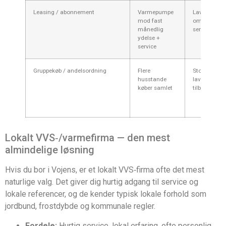
Leasing / abonnement
Varmepumpe
Lav initial
mod fast
omkostning
månedlig
service inkl.
ydelse +
service
Gruppekøb / andelsordning
Flere
Stordriftsfor
husstande
lavere
køber samlet
tilbudspriser
Lokalt VVS‑/varmefirma — den mest
almindelige løsning
Hvis du bor i Vojens, er et lokalt VVS‑firma ofte det mest
naturlige valg. Det giver dig hurtig adgang til service og
lokale referencer, og de kender typisk lokale forhold som
jordbund, frostdybde og kommunale regler.
Fordele:
Hurtig service, lokal erfaring, ofte personlig