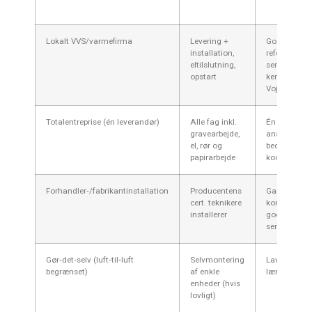
Lokalt VVS/varmefirma
Levering +
Gode lokale
installation,
referencer, h
eltilslutning,
service,
opstart
kendskab til
Vojens‑forh
Totalentreprise (én leverandør)
Alle fag inkl.
Én kontakt, 
gravearbejde,
ansvar, ofte
el, rør og
bedre
papirarbejde
koordinerin
Forhandler‑/fabrikantinstallation
Producentens
Garanti, orig
cert. teknikere
kompetence,
installerer
gode
serviceaftal
Gør‑det‑selv (luft‑til‑luft
Selvmontering
Lav pris,
begrænset)
af enkle
læringsmul
enheder (hvis
lovligt)