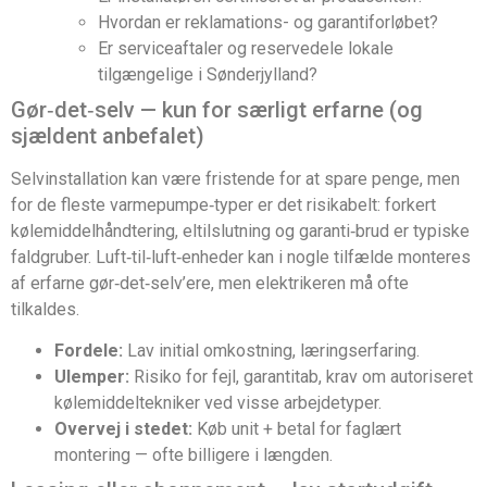
Hvordan er reklamations- og garantiforløbet?
Er serviceaftaler og reservedele lokale
tilgængelige i Sønderjylland?
Gør‑det‑selv — kun for særligt erfarne (og
sjældent anbefalet)
Selvinstallation kan være fristende for at spare penge, men
for de fleste varmepumpe‑typer er det risikabelt: forkert
kølemiddelhåndtering, eltilslutning og garanti‑brud er typiske
faldgruber. Luft‑til‑luft‑enheder kan i nogle tilfælde monteres
af erfarne gør‑det‑selv’ere, men elektrikeren må ofte
tilkaldes.
Fordele:
Lav initial omkostning, læringserfaring.
Ulemper:
Risiko for fejl, garantitab, krav om autoriseret
kølemiddeltekniker ved visse arbejdetyper.
Overvej i stedet:
Køb unit + betal for faglært
montering — ofte billigere i længden.