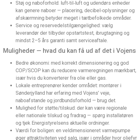
Støj og naboforhold: luft‑til‑luft og udendørs enheder
kan genere naboer — placering, decibel‑oplysninger og
afskærmning betyder meget i tætbefolkede områder.
Service og reservedelstilgængelighed: vælg
leverandør der tilbyder opstartstest, ibrugtagning og
mindst 2–5 års garanti samt serviceaftale.
Muligheder — hvad du kan få ud af det i Vojens
Bedre økonomi: med korrekt dimensionering og god
COP/SCOP kan du reducere varmeregningen mærkbart,
især hvis du konverterer fra olie eller gas.
Lokale entreprenører kender området: montører i
Sønderjylland har erfaring med Vojens’ veje,
naboafstande og jordbundsforhold — brug det.
Mulighed for støtte/tilskud: der kan være regionale
eller nationale tilskud og fradrag — spørg installatøren
og tjek Energistyrelsens aktuelle ordninger.
Værdi for boligen: en veldimensioneret varmepumpe
øger attraktiviteten ved salg, især i områder hvor oliefyr