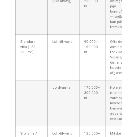
(lille anlæg)
220.000
anlægsomkostn
kr.
pga.
boring/gravearb
— jordbund i om
kan påvirke pris
fremkommeligh
Standard
Luft‑til‑vand
90.000–
Ofte den mest
villa (120–
160.000
almindelige løs
180 m²)
kr.
for villaer omkri
Vojens;
dimensionering 
husets varmetab
afgørende.
Jordvarme
170.000–
Højere investerin
300.000
men meget jævn
kr.
varmekomfort o
lavere drift over 
hensyn til have,
adgang og
eventuelle tillade
Stor villa /
Luft‑til‑vand
120.000–
Måske behov for