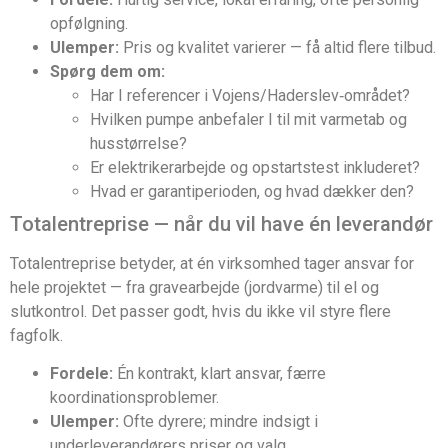
opfølgning.
Ulemper:
Pris og kvalitet varierer — få altid flere tilbud.
Spørg dem om:
Har I referencer i Vojens/Haderslev‑området?
Hvilken pumpe anbefaler I til mit varmetab og
husstørrelse?
Er elektrikerarbejde og opstartstest inkluderet?
Hvad er garantiperioden, og hvad dækker den?
Totalentreprise — når du vil have én leverandør
Totalentreprise betyder, at én virksomhed tager ansvar for
hele projektet — fra gravearbejde (jordvarme) til el og
slutkontrol. Det passer godt, hvis du ikke vil styre flere
fagfolk.
Fordele:
Én kontrakt, klart ansvar, færre
koordinationsproblemer.
Ulemper:
Ofte dyrere; mindre indsigt i
underleverandørers priser og valg.