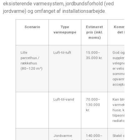
eksisterende varmesystem, jordbundsforhold (ved
jordvarme) og omfanget af installationsarbejde.
Scenario
Type
Estimeret
Kommentar — 
varmepumpe
pris (inkl.
det betyder 
moms)
Vojens
Lille
Luft‑til‑luft
15.000–
God og billig
parcelhus /
35.000 kr.
supplerende var
rækkehus
velegnet hvis hu
(80–120 m²)
er velisoleret og
sommerhus-lig
opvarmning er
acceptabelt.
Luft‑til‑vand
70.000–
Kan blive primæ
130.000
varmekilde i mi
kr.
huse; kræver oft
tilpasning af
radiator/gulvva
Jordvarme
140.000–
Stabil drift men 