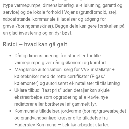
(type varmepumpe, dimensionering, el‑tilslutning, garanti og
service) og de lokale forhold i Vojens (grundforhold, støj,
naboafstande, kommunale tilladelser og adgang for
grave-/boringsmaskiner). Begge dele kan gøre forskellen på
en glad investering og en dyr bøvl.
Risici — hvad kan gå galt
Dårlig dimensionering: for stor eller for lille
varmepumpe giver dårlig økonomi og komfort.
Manglende autorisation: sørg for VVS‑installatør +
køletekniker med de rette certifikater (F‑gas/
kølemontør) og autoriseret el‑installatør til tilslutning.
Uklare tilbud: “fast pris” uden detaljer kan skjule
ekstraarbejde som opgradering af el‑tavle, nye
radiatorer eller bortkørsel af gammelt fyr.
Kommunale tilladelser: jordvarme (boring/gravearbejde)
og grundvandsanlæg kræver ofte tilladelse fra
Haderslev Kommune — tjek før arbejdet starter.