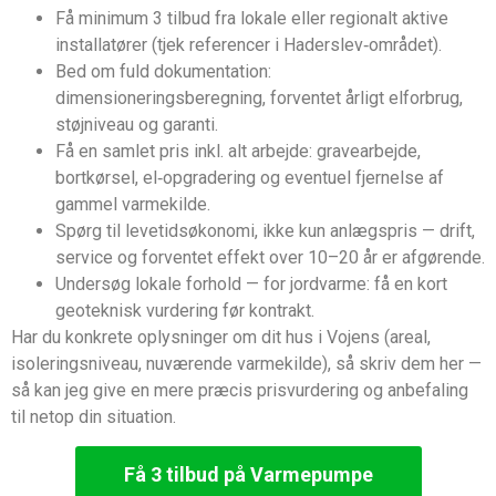
Få minimum 3 tilbud fra lokale eller regionalt aktive
installatører (tjek referencer i Haderslev‑området).
Bed om fuld dokumentation:
dimensioneringsberegning, forventet årligt elforbrug,
støjniveau og garanti.
Få en samlet pris inkl. alt arbejde: gravearbejde,
bortkørsel, el‑opgradering og eventuel fjernelse af
gammel varmekilde.
Spørg til levetidsøkonomi, ikke kun anlægspris — drift,
service og forventet effekt over 10–20 år er afgørende.
Undersøg lokale forhold — for jordvarme: få en kort
geoteknisk vurdering før kontrakt.
Har du konkrete oplysninger om dit hus i Vojens (areal,
isoleringsniveau, nuværende varmekilde), så skriv dem her —
så kan jeg give en mere præcis prisvurdering og anbefaling
til netop din situation.
Få 3 tilbud på Varmepumpe