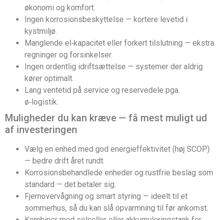
økonomi og komfort.
Ingen korrosionsbeskyttelse — kortere levetid i
kystmiljø.
Manglende el‑kapacitet eller forkert tilslutning — ekstra
regninger og forsinkelser.
Ingen ordentlig idriftsættelse — systemer der aldrig
kører optimalt.
Lang ventetid på service og reservedele pga.
ø‑logistik.
Muligheder du kan kræve — få mest muligt ud
af investeringen
Vælg en enhed med god energieffektivitet (høj SCOP)
— bedre drift året rundt.
Korrosionsbehandlede enheder og rustfrie beslag som
standard — det betaler sig.
Fjernovervågning og smart styring — ideelt til et
sommerhus, så du kan slå opvarmning til før ankomst.
Kombiner med solceller eller akkumuleringstank for