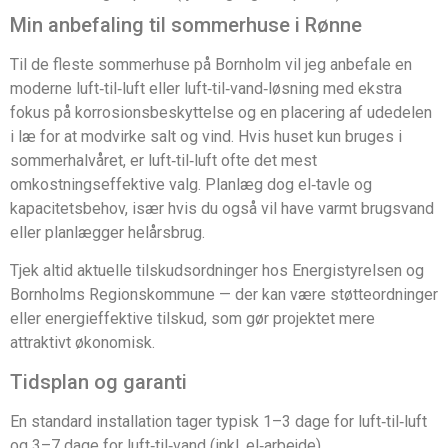
Min anbefaling til sommerhuse i Rønne
Til de fleste sommerhuse på Bornholm vil jeg anbefale en
moderne luft‑til‑luft eller luft‑til‑vand‑løsning med ekstra
fokus på korrosionsbeskyttelse og en placering af udedelen
i læ for at modvirke salt og vind. Hvis huset kun bruges i
sommerhalvåret, er luft‑til‑luft ofte det mest
omkostningseffektive valg. Planlæg dog el‑tavle og
kapacitetsbehov, især hvis du også vil have varmt brugsvand
eller planlægger helårsbrug.
Tjek altid aktuelle tilskudsordninger hos Energistyrelsen og
Bornholms Regionskommune — der kan være støtteordninger
eller energieffektive tilskud, som gør projektet mere
attraktivt økonomisk.
Tidsplan og garanti
En standard installation tager typisk 1–3 dage for luft‑til‑luft
og 3–7 dage for luft‑til‑vand (inkl. el‑arbejde).