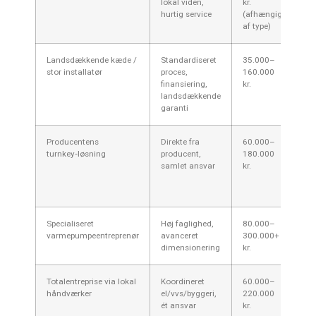
lokal viden,
kr.
hur
hurtig service
(afhængig
af type)
Landsdækkende kæde /
Standardiseret
35.000–
2–
stor installatør
proces,
160.000
finansiering,
kr.
landsdækkende
garanti
Producentens
Direkte fra
60.000–
2–
turnkey‑løsning
producent,
180.000
samlet ansvar
kr.
Specialiseret
Høj faglighed,
80.000–
3–
varmepumpeentreprenør
avanceret
300.000+
dimensionering
kr.
Totalentreprise via lokal
Koordineret
60.000–
3–
håndværker
el/vvs/byggeri,
220.000
ét ansvar
kr.