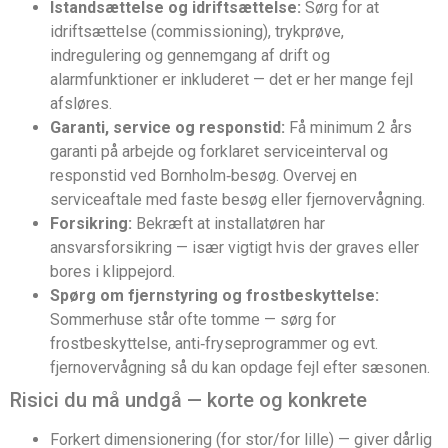
Istandsættelse og idriftsættelse:
Sørg for at
idriftsættelse (commissioning), trykprøve,
indregulering og gennemgang af drift og
alarmfunktioner er inkluderet — det er her mange fejl
afsløres.
Garanti, service og responstid:
Få minimum 2 års
garanti på arbejde og forklaret serviceinterval og
responstid ved Bornholm‑besøg. Overvej en
serviceaftale med faste besøg eller fjernovervågning.
Forsikring:
Bekræft at installatøren har
ansvarsforsikring — især vigtigt hvis der graves eller
bores i klippejord.
Spørg om fjernstyring og frostbeskyttelse:
Sommerhuse står ofte tomme — sørg for
frostbeskyttelse, anti‑fryseprogrammer og evt.
fjernovervågning så du kan opdage fejl efter sæsonen.
Risici du må undgå — korte og konkrete
Forkert dimensionering (for stor/for lille) — giver dårlig