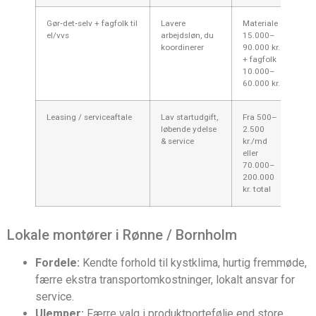
Gør‑det‑selv + fagfolk til
Lavere
Materiale
Af
el/vvs
arbejdsløn, du
15.000–
af 
koordinerer
90.000 kr.
oft
+ fagfolk
læ
10.000–
60.000 kr.
Leasing / serviceaftale
Lav startudgift,
Fra 500–
Hur
løbende ydelse
2.500
ins
& service
kr./md
eft
eller
70.000–
200.000
kr. total
Lokale montører i Rønne / Bornholm
Fordele:
Kendte forhold til kystklima, hurtig fremmøde,
færre ekstra transportomkostninger, lokalt ansvar for
service.
Ulemper:
Færre valg i produktportefølje end store