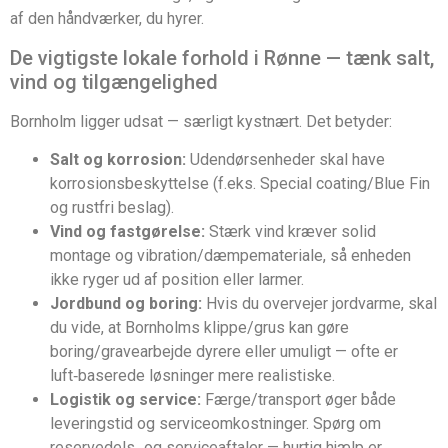
af den håndværker, du hyrer.
De vigtigste lokale forhold i Rønne — tænk salt,
vind og tilgængelighed
Bornholm ligger udsat — særligt kystnært. Det betyder:
Salt og korrosion:
Udendørsenheder skal have
korrosionsbeskyttelse (f.eks. Special coating/Blue Fin
og rustfri beslag).
Vind og fastgørelse:
Stærk vind kræver solid
montage og vibration/dæmpemateriale, så enheden
ikke ryger ud af position eller larmer.
Jordbund og boring:
Hvis du overvejer jordvarme, skal
du vide, at Bornholms klippe/grus kan gøre
boring/gravearbejde dyrere eller umuligt — ofte er
luft‑baserede løsninger mere realistiske.
Logistik og service:
Færge/transport øger både
leveringstid og serviceomkostninger. Spørg om
reservedels‑ og serviceaftaler — hurtig hjælp er