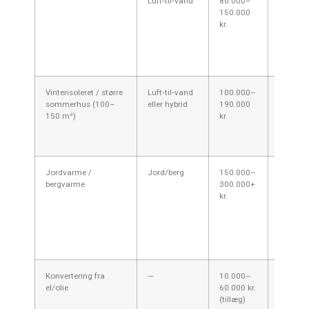
Luft‑til‑vand
80.000–
Bedre s
150.000
varmeki
kr.
radiatore
gulvvar
dimensi
vinteris
Vinterisoleret / større
Luft‑til‑vand
100.000–
Kan ersta
sommerhus (100–
eller hybrid
190.000
oliefyr. 
150 m²)
kr.
korrekt
dimensi
kolde d
Jordvarme /
Jord/berg
150.000–
Meget sj
bergvarme
300.000+
fritidsh
kr.
Bornhol
anlægsa
pris — m
drift hv
budget t
Konvertering fra
—
10.000–
Fjernels
el/olie
60.000 kr.
gammelt
(tillæg)
ændring