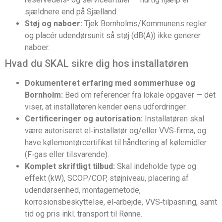
sjældnere end på Sjælland.
Støj og naboer:
Tjek Bornholms/Kommunens regler
og placér udendørsunit så støj (dB(A)) ikke generer
naboer.
Hvad du SKAL sikre dig hos installatøren
Dokumenteret erfaring med sommerhuse og
Bornholm:
Bed om referencer fra lokale opgaver — det
viser, at installatøren kender øens udfordringer.
Certificeringer og autorisation:
Installatøren skal
være autoriseret el‑installatør og/eller VVS‑firma, og
have kølemontørcertifikat til håndtering af kølemidler
(F‑gas eller tilsvarende).
Komplet skriftligt tilbud:
Skal indeholde type og
effekt (kW), SCOP/COP, støjniveau, placering af
udendørsenhed, montagemetode,
korrosionsbeskyttelse, el‑arbejde, VVS‑tilpasning, samt
tid og pris inkl. transport til Rønne.