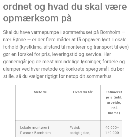
ordnet og hvad du skal være
opmærksom på
Skal du have varmepumpe i sommerhuset på Bornholm —
nær Rønne — er der flere måder at få opgaven løst. Lokale
forhold (kystklima, afstand til montører og transport til øen)
gør en forskel for pris, leveringstid og service. Her
gennemgår jeg de mest almindelige løsninger, fordele og
ulemper ved hver metode og konkrete spørgsmål, du bør
stille, så du vælger rigtigt for netop dit sommerhus.
Metode
Hvad du får
Estimeret
Ti
pris (inkl.
arbejde,
inkl.
moms)
Lokale montører i
Fysisk
40.000–
1–
Rønne / Bornholm
besigtigelse,
140.000
(ty