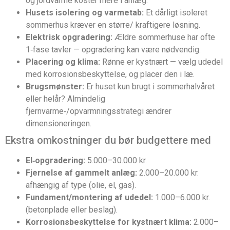
og jordvarme koster mere i anlæg.
Husets isolering og varmetab:
Et dårligt isoleret
sommerhus kræver en større/ kraftigere løsning.
Elektrisk opgradering:
Ældre sommerhuse har ofte
1‑fase tavler — opgradering kan være nødvendig.
Placering og klima:
Rønne er kystnært — vælg udedel
med korrosionsbeskyttelse, og placer den i læ.
Brugsmønster:
Er huset kun brugt i sommerhalvåret
eller helår? Almindelig
fjernvarme‑/opvarmningsstrategi ændrer
dimensioneringen.
Ekstra omkostninger du bør budgettere med
El‑opgradering:
5.000–30.000 kr.
Fjernelse af gammelt anlæg:
2.000–20.000 kr.
afhængig af type (olie, el, gas).
Fundament/montering af udedel:
1.000–6.000 kr.
(betonplade eller beslag).
Korrosionsbeskyttelse for kystnært klima:
2.000–