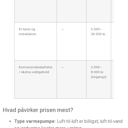
varmefor
ny
varmtva
øger pri
El‑tavle og
—
5.000–
Opgrade
installation
30.000 kr.
være nø
større 
eller ve
elinstall
sommer
Korrosionsbeskyttelse
—
2.000–
Kystnært
/ ekstra vedligehold
8.000 kr.
Rønne a
(engangs)
saltbes
coating
hyppiger
udedel.
Hvad påvirker prisen mest?
Type varmepumpe:
Luft‑til‑luft er billigst; luft‑til‑vand