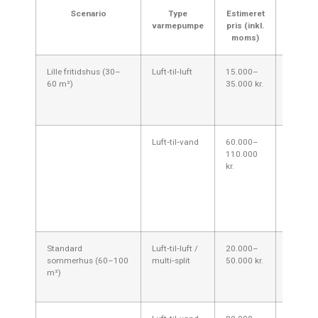
Scenario
Type
Estimeret
Kom
varmepumpe
pris (inkl.
Rønne 
moms)
Lille fritidshus (30–
Luft‑til‑luft
15.000–
Ofte den
60 m²)
35.000 kr.
hurtigst
God til
og sjæl
Luft‑til‑vand
60.000–
Hvis du 
110.000
central
kr.
og varm
brugsva
alminde
sommer
højere pr
Standard
Luft‑til‑luft /
20.000–
Multi‑spl
sommerhus (60–100
multi‑split
50.000 kr.
varme i 
m²)
god fleks
kortere 