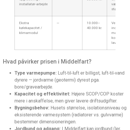
installatør‑arbejde
være nødve
større varm
Ekstra
—
10.000–
Ved behov f
kølekapacitet /
40.000 kr.
indendørs kø
klimamodul
mange værel
kontor), ell
lavere inde
Hvad påvirker prisen i Middelfart?
Type varmepumpe:
Luft‑til‑luft er billigst, luft‑til‑vand
dyrere — jordvarme (geotermi) dyrest pga.
bore/gravearbejde.
Kapacitet og effektivitet:
Højere SCOP/COP koster
mere i anskaffelse, men giver lavere driftsudgifter.
Bygningsbehov:
Husets størrelse, isolationsniveau og
eksisterende varmesystem (radiatorer vs. gulvvarme)
bestemmer dimensioneringen.
Jordbund og adgang:
I Middelfart kan jordbund (ler,