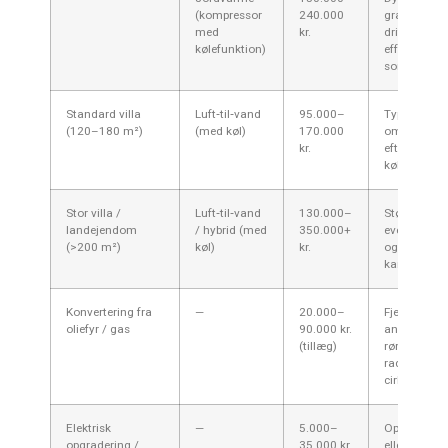
(kompressor
240.000
gravearbejd
med
kr.
drift og mul
kølefunktion)
effektiv
sommerventi
Standard villa
Luft‑til‑vand
95.000–
Typisk løsnin
(120–180 m²)
(med køl)
170.000
området — 
kr.
efter huset
kølebehov.
Stor villa /
Luft‑til‑vand
130.000–
Større akku
landejendom
/ hybrid (med
350.000+
eventuel su
(>200 m²)
køl)
kr.
og større e
kan være n
Konvertering fra
—
20.000–
Fjernelse a
oliefyr / gas
90.000 kr.
anlæg, ændr
(tillæg)
rørføring, ev
radiatorer el
cirkulation
Elektrisk
—
5.000–
Opgradering
opgradering /
35.000 kr.
eller nye af