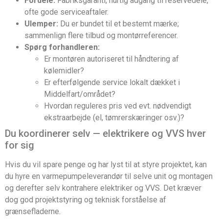
Fordele:
Fabriksgaranti, hurtig adgang til reservedele,
ofte gode serviceaftaler.
Ulemper:
Du er bundet til et bestemt mærke;
sammenlign flere tilbud og montørreferencer.
Spørg forhandleren:
Er montøren autoriseret til håndtering af
kølemidler?
Er efterfølgende service lokalt dækket i
Middelfart/området?
Hvordan reguleres pris ved evt. nødvendigt
ekstraarbejde (el, tømrerskæringer osv.)?
Du koordinerer selv — elektrikere og VVS hver
for sig
Hvis du vil spare penge og har lyst til at styre projektet, kan
du hyre en varmepumpeleverandør til selve unit og montagen
og derefter selv kontrahere elektriker og VVS. Det kræver
dog god projektstyring og teknisk forståelse af
grænsefladerne.