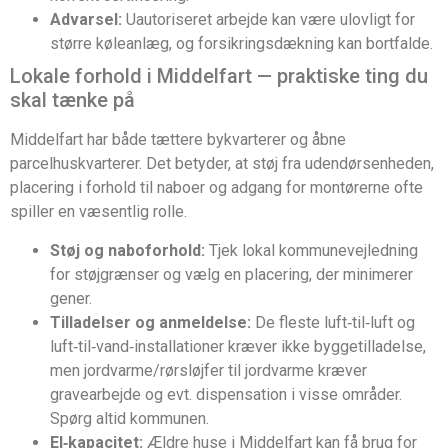
Advarsel:
Uautoriseret arbejde kan være ulovligt for
større køleanlæg, og forsikringsdækning kan bortfalde.
Lokale forhold i Middelfart — praktiske ting du
skal tænke på
Middelfart har både tættere bykvarterer og åbne
parcelhuskvarterer. Det betyder, at støj fra udendørsenheden,
placering i forhold til naboer og adgang for montørerne ofte
spiller en væsentlig rolle.
Støj og naboforhold:
Tjek lokal kommunevejledning
for støjgrænser og vælg en placering, der minimerer
gener.
Tilladelser og anmeldelse:
De fleste luft‑til‑luft og
luft‑til‑vand‑installationer kræver ikke byggetilladelse,
men jordvarme/rørsløjfer til jordvarme kræver
gravearbejde og evt. dispensation i visse områder.
Spørg altid kommunen.
El‑kapacitet:
Ældre huse i Middelfart kan få brug for