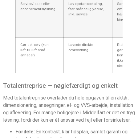
Service/lease eller
Lav opstartsbetaling,
Samlede
abonnementsløsning
fast månedlig ydelse,
omkostning
inkl. service
højere over t
binding
Gør‑det‑selv (kun
Laveste direkte
Risiko for fejl
luft‑til‑luft små
omkostning
garantier
enheder)
bortfalder of
ikke lovligt f
større kølem
Totalentreprise — nøglefærdigt og enkelt
Med totalentreprise overlader du hele opgaven til én aktør:
dimensionering, ansøgninger, el- og VVS‑arbejde, installation
og aflevering. For mange boligejere i Middelfart er det en tryg
løsning, fordi der kun er ét ansvar ved fejl eller forsinkelser.
Fordele:
Én kontrakt, klar tidsplan, samlet garanti og