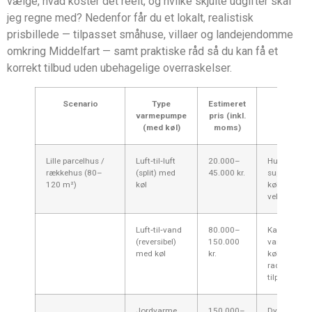
vælge, hvad koster det reelt, og hvilke skjulte udgifter skal
jeg regne med? Nedenfor får du et lokalt, realistisk
prisbillede — tilpasset småhuse, villaer og landejendomme
omkring Middelfart — samt praktiske råd så du kan få et
korrekt tilbud uden ubehagelige overraskelser.
Scenario
Type
Estimeret
Kort k
varmepumpe
pris (inkl.
Mid
(med køl)
moms)
Lille parcelhus /
Luft‑til‑luft
20.000–
Hurtig og bil
rækkehus (80–
(split) med
45.000 kr.
supplerend
120 m²)
køl
køling. Godt 
velisolerede
Luft‑til‑vand
80.000–
Kan være p
(reversibel)
150.000
varmekilde o
med køl
kr.
køling; kræ
radiator/gu
tilpasning.
Jordvarme
150.000–
Dyrere anl