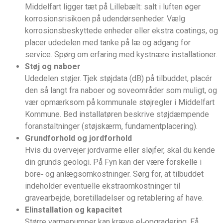
Middelfart ligger tæt på Lillebælt: salt i luften øger
korrosionsrisikoen på udendørsenheder. Vælg
korrosionsbeskyttede enheder eller ekstra coatings, og
placer udedelen med tanke på læ og adgang for
service. Spørg om erfaring med kystnære installationer.
Støj og naboer
Udedelen støjer. Tjek støjdata (dB) på tilbuddet, placér
den så langt fra naboer og soveområder som muligt, og
vær opmærksom på kommunale støjregler i Middelfart
Kommune. Bed installatøren beskrive støjdæmpende
foranstaltninger (støjskærm, fundamentplacering).
Grundforhold og jordforhold
Hvis du overvejer jordvarme eller sløjfer, skal du kende
din grunds geologi. På Fyn kan der være forskelle i
bore‑ og anlægsomkostninger. Sørg for, at tilbuddet
indeholder eventuelle ekstraomkostninger til
gravearbejde, boretilladelser og retablering af have.
Elinstallation og kapacitet
Større varmepumper kan kræve el‑opgradering. Få