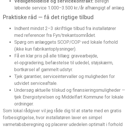
Vedligeholdelse og servicekontrakt:
Beregn
løbende service 1.000–3.500 kr./år afhængigt af anlæg.
Praktiske råd — få det rigtige tilbud
Indhent mindst 2–3 skriftlige tilbud fra installatører
med referencer fra Fyn/trekantsområdet.
Spørg om anlæggets SCOP/COP ved lokale forhold
(ikke kun fabrikantoplysninger).
Få en klar pris på alle tillæg: gravearbejde,
el‑opgradering, befæstelse til udedel, støjskærm,
bortkørsel af gammelt udstyr.
Tjek garantier, serviceintervaller og muligheden for
udvidet serviceaftale.
Undersøg aktuelle tilskud og finansieringsmuligheder —
tjek Energistyrelsen og Middelfart Kommune for lokale
ordninger.
Som lokal rådgiver vil jeg råde dig til at starte med en gratis
forbesigtigelse, hvor installatøren laver en simpel
varmetabsberegning og placerer udedelen optimalt i forhold