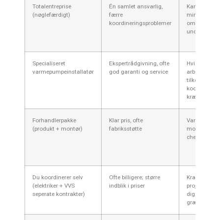
Totalentreprise
Én samlet ansvarlig,
Kan være dyr
(nøglefærdigt)
færre
mindre åbe
koordineringsproblemer
om
underlevera
Specialiseret
Ekspertrådgivning, ofte
Hvis el-/VVS-
varmepumpeinstallatør
god garanti og service
arbejde skal
tilkøbes, kan
koordinering
kræves
Forhandlerpakke
Klar pris, ofte
Variation i
(produkt + montør)
fabriksstøtte
montørkvalit
check refere
Du koordinerer selv
Ofte billigere; større
Krav om
(elektriker + VVS
indblik i priser
projektstyrin
seperate kontrakter)
dig; risiko for
grænseflade