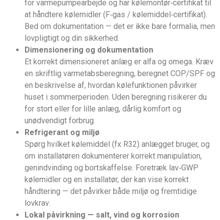
for varmepumpearbejde og har kølemontør‑certifikat til
at håndtere kølemidler (F‑gas / kølemiddel‑certifikat).
Bed om dokumentation — det er ikke bare formalia, men
lovpligtigt og din sikkerhed.
Dimensionering og dokumentation
Et korrekt dimensioneret anlæg er alfa og omega. Kræv
en skriftlig varmetabsberegning, beregnet COP/SPF og
en beskrivelse af, hvordan kølefunktionen påvirker
huset i sommerperioden. Uden beregning risikerer du
for stort eller for lille anlæg, dårlig komfort og
unødvendigt forbrug.
Refrigerant og miljø
Spørg hvilket kølemiddel (fx R32) anlægget bruger, og
om installatøren dokumenterer korrekt manipulation,
genindvinding og bortskaffelse. Foretræk lav‑GWP
kølemidler og en installatør, der kan vise korrekt
håndtering — det påvirker både miljø og fremtidige
lovkrav.
Lokal påvirkning — salt, vind og korrosion