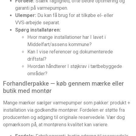
Fordele:
Stærk faglighed, ofte bedre optimering og
garanti på varmepumpen.
Ulemper:
Du kan få brug for at tilkøbe el‑ eller
VVS‑arbejde separat.
Spørg installatøren:
Hvor mange installationer har I lavet i
Middelfart/assens kommune?
Kan I vise referencer og dokumenterede
driftstal?
Hvordan håndterer I støjkrav i tætbebyggede
områder?
Forhandlerpakke — køb gennem mærke eller
butik med montør
Mange mærker sælger varmepumper som pakker: produkt +
installation via godkendte montører. Fordelen er støtte fra
producenten og adgang til originale reservedele. Vær dog
opmærksom på, at montørens kvalitet kan variere.