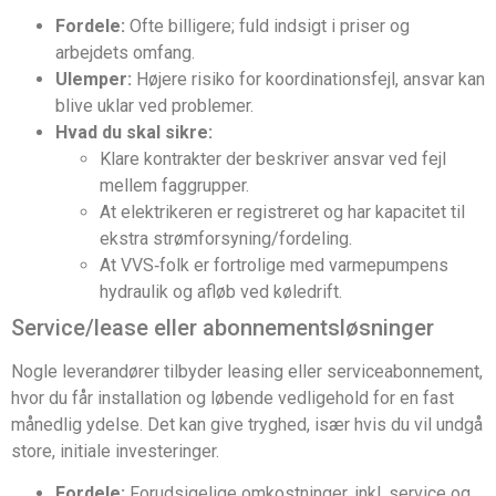
Fordele:
Ofte billigere; fuld indsigt i priser og
arbejdets omfang.
Ulemper:
Højere risiko for koordinationsfejl, ansvar kan
blive uklar ved problemer.
Hvad du skal sikre:
Klare kontrakter der beskriver ansvar ved fejl
mellem faggrupper.
At elektrikeren er registreret og har kapacitet til
ekstra strømforsyning/fordeling.
At VVS‑folk er fortrolige med varmepumpens
hydraulik og afløb ved køledrift.
Service/lease eller abonnementsløsninger
Nogle leverandører tilbyder leasing eller serviceabonnement,
hvor du får installation og løbende vedligehold for en fast
månedlig ydelse. Det kan give tryghed, især hvis du vil undgå
store, initiale investeringer.
Fordele:
Forudsigelige omkostninger, inkl. service og