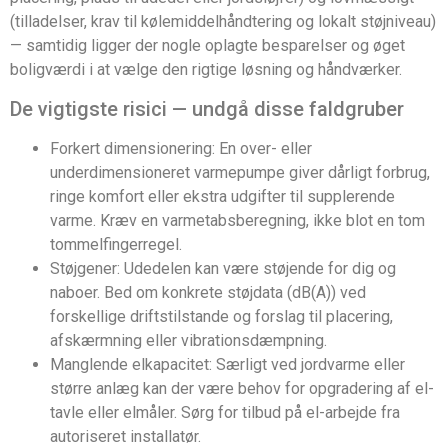
(tilladelser, krav til kølemiddelhåndtering og lokalt støjniveau)
— samtidig ligger der nogle oplagte besparelser og øget
boligværdi i at vælge den rigtige løsning og håndværker.
De vigtigste risici — undgå disse faldgruber
Forkert dimensionering: En over- eller
underdimensioneret varmepumpe giver dårligt forbrug,
ringe komfort eller ekstra udgifter til supplerende
varme. Kræv en varmetabsberegning, ikke blot en tom
tommelfingerregel.
Støjgener: Udedelen kan være støjende for dig og
naboer. Bed om konkrete støjdata (dB(A)) ved
forskellige driftstilstande og forslag til placering,
afskærmning eller vibrationsdæmpning.
Manglende elkapacitet: Særligt ved jordvarme eller
større anlæg kan der være behov for opgradering af el-
tavle eller elmåler. Sørg for tilbud på el-arbejde fra
autoriseret installatør.