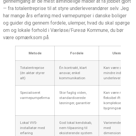
gennemgang af de mest almindelige måder at få jobbet gjort
— fra totalentreprise til at styre underleverandører selv. Jeg
har mange års erfaring med varmepumper i danske boliger
og guider dig gennem fordele, ulemper, hvad du skal spørge
om og lokale forhold i Værløse/Furesø Kommune, du bør
være opmærksom på.
Metode
Fordele
Ulemper
Totalentreprise
Én kontrakt, klart
Kan være dyrere;
(én aktør styrer
ansvar, enkel
mindre indsigt i
alt)
kommunikation
underleverandører
Specialiseret
Stor faglig viden,
Kan være mindre
varmepumpefirma
standardiserede
fleksibel ift.
løsninger, garantier
komplekse
bygningsændringer
Lokal VVS-
God lokal kendskab,
Varierende erfaring
installatør med
nem tilpasning til
med
erfaring
eksisterende system
dimensionering og