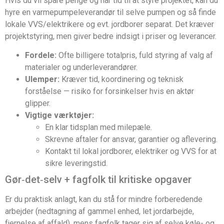
Hvis du vil spare penge og har tid til at styre projektet, kan du
hyre en varmepumpeleverandør til selve pumpen og så finde
lokale VVS/elektrikere og evt. jordborer separat. Det kræver
projektstyring, men giver bedre indsigt i priser og leverancer.
Fordele:
Ofte billigere totalpris, fuld styring af valg af
materialer og underleverandører.
Ulemper:
Kræver tid, koordinering og teknisk
forståelse — risiko for forsinkelser hvis en aktør
glipper.
Vigtige værktøjer:
En klar tidsplan med milepæle.
Skrevne aftaler for ansvar, garantier og aflevering.
Kontakt til lokal jordborer, elektriker og VVS for at
sikre leveringstid.
Gør‑det‑selv + fagfolk til kritiske opgaver
Er du praktisk anlagt, kan du stå for mindre forberedende
arbejder (nedtagning af gammel enhed, let jordarbejde,
fjernelse af affald), mens fagfolk tager sig af selve køle- og