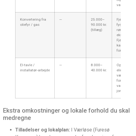
varmesyste
Konvertering fra
—
25.000–
Fjernelse a
oliefyr / gas
90.000 kr.
fyr, ændring
(tillæg)
rørsystem o
ekspansions
Fjernelse af
kan være dy
forurening.
El‑tavle /
—
8.000–
Opgradering
installatør‑arbejde
40.000 kr.
elinstallati
være nødven
for større
varmepumpe
jordvarme­a
Ekstra omkostninger og lokale forhold du skal
medregne
Tilladelser og lokalplan:
I Værløse (Furesø