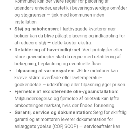
Kommune) kan der være regler for placering af
udendørs enheder, æstetik i bevaringsværdige områder
og støjgrænser — tjek med kommunen inden
installation.
Støj og nabohensyn:
I tætbyggede kvarterer nær
boliger kan du blive pålagt placering og indkapsling for
at reducere støj — dette koster ekstra.
Retablering af have/indkørsel:
Ved jordsløjfer eller
store gravearbejder skal du regne med retablering af
belægning, beplantning og eventuelle fliser.
Tilpasning af varmesystem:
Ældre radiatorer kan
kræve større overflade eller lavtemperatur-
godkendelse — udskiftning eller tilpasning øger prisen.
Fjernelse af eksisterende olie-/gasinstallation:
Miljøundersøgelse og fjernelse af olietank kan løfte
omkostningen markant, hvis der findes forurening.
Garanti, service og dokumentation:
Sørg for skriftlig
garanti og at montøren leverer dokumentation for
anlæggets ydelse (COP, SCOP) — serviceaftaler kan