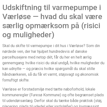
Udskiftning til varmepumpe i
Værløse — hvad du skal være
særlig opmærksom på (risici
og muligheder)
Skal du skifte til varmepumpe i dit hus i Værløse? Som din
nørdede ven, der har hjulpet hundredevis af danske
parcelhusejere med netop dét, får du her en helt ærlig
gennemgang: hvilke risici du skal undgå, hvilke muligheder du
kan udnytte — og præcis hvilke spørgsmål du skal stille
håndværkeren, så du får et varmt, støjsvagt og økonomisk
fornuftigt skifte.
Værløse er forstadsmiljø med tætte naboforhold, lokale
kommune­regler (Furesø Kommune) og ofte begrænset plads
til udendørsanlæg. Derfor skal du tænke både praktisk (støj,
placering, plads til udedel eller jordsløjfer) og lovmæssigt