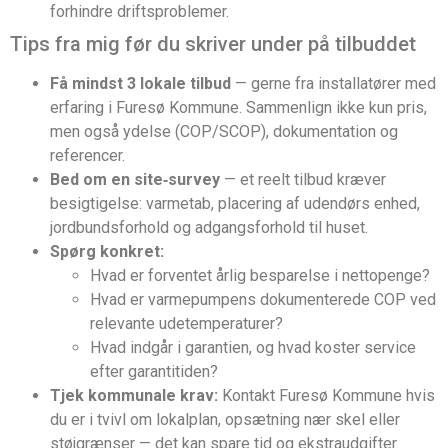
forhindre driftsproblemer.
Tips fra mig før du skriver under på tilbuddet
Få mindst 3 lokale tilbud
— gerne fra installatører med
erfaring i Furesø Kommune. Sammenlign ikke kun pris,
men også ydelse (COP/SCOP), dokumentation og
referencer.
Bed om en site‑survey
— et reelt tilbud kræver
besigtigelse: varmetab, placering af udendørs enhed,
jordbundsforhold og adgangsforhold til huset.
Spørg konkret:
Hvad er forventet årlig besparelse i nettopenge?
Hvad er varmepumpens dokumenterede COP ved
relevante udetemperaturer?
Hvad indgår i garantien, og hvad koster service
efter garantitiden?
Tjek kommunale krav:
Kontakt Furesø Kommune hvis
du er i tvivl om lokalplan, opsætning nær skel eller
støjgrænser — det kan spare tid og ekstraudgifter.