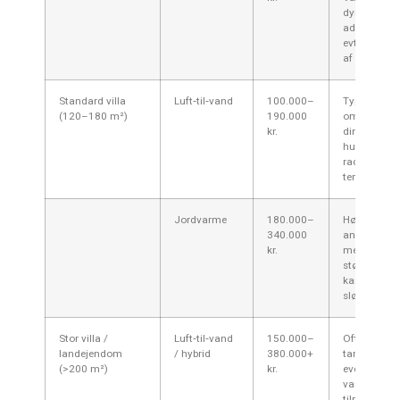
dyrere pga.
adgangsfor
evt. krav til
af havelod.
Standard villa
Luft‑til‑vand
100.000–
Typisk valgt t
(120–180 m²)
190.000
området —
kr.
dimensionér
husets var
radiatorern
temperaturk
Jordvarme
180.000–
Høj
340.000
anlægsomko
kr.
men god effe
større haver
kan give fleks
sløjfelængd
Stor villa /
Luft‑til‑vand
150.000–
Ofte kræves
landejendom
/ hybrid
380.000+
tankkapacit
(>200 m²)
kr.
eventuel su
varmekilde
tilpasning a