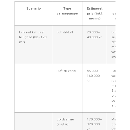
Scenario
Type
Estimeret
Kommen
varmepumpe
pris (inkl.
særligt fo
moms)
/ Storkø
Lille rækkehus /
Luft‑til‑luft
20.000–
Billigste løs
lejlighed (80–120
40.000 kr.
supplerende
m²)
ofte hurtig
men støjhe
være større 
kvarterer.
Luft‑til‑vand
85.000–
God som p
160.000
varmekilde 
kr.
radiatorer/
— priser i
Storkøbenha
ofte i den h
pga. transp
arbejdstid.
Jordvarme
170.000–
Meget stabil
(sløjfer)
320.000
grave-/borea
kr.
Værløse ka