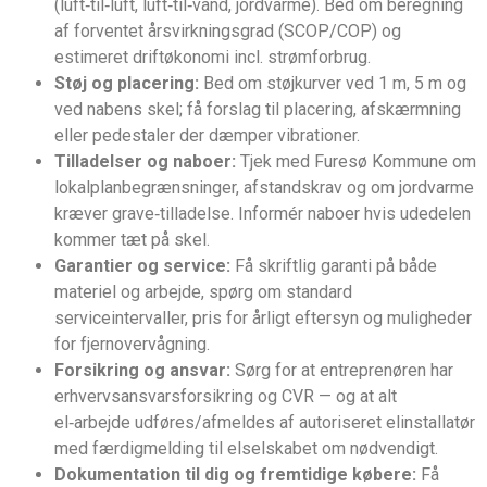
(luft‑til‑luft, luft‑til‑vand, jordvarme). Bed om beregning
af forventet årsvirkningsgrad (SCOP/COP) og
estimeret driftøkonomi incl. strømforbrug.
Støj og placering:
Bed om støjkurver ved 1 m, 5 m og
ved nabens skel; få forslag til placering, afskærmning
eller pedestaler der dæmper vibrationer.
Tilladelser og naboer:
Tjek med Furesø Kommune om
lokalplanbegrænsninger, afstandskrav og om jordvarme
kræver grave‑tilladelse. Informér naboer hvis udedelen
kommer tæt på skel.
Garantier og service:
Få skriftlig garanti på både
materiel og arbejde, spørg om standard
serviceintervaller, pris for årligt eftersyn og muligheder
for fjernovervågning.
Forsikring og ansvar:
Sørg for at entreprenøren har
erhvervsansvarsforsikring og CVR — og at alt
el‑arbejde udføres/afmeldes af autoriseret elinstallatør
med færdigmelding til elselskabet om nødvendigt.
Dokumentation til dig og fremtidige købere:
Få