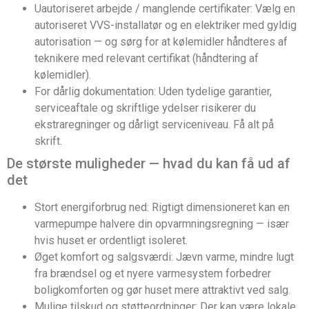
Uautoriseret arbejde / manglende certifikater: Vælg en
autoriseret VVS-installatør og en elektriker med gyldig
autorisation — og sørg for at kølemidler håndteres af
teknikere med relevant certifikat (håndtering af
kølemidler).
For dårlig dokumentation: Uden tydelige garantier,
serviceaftale og skriftlige ydelser risikerer du
ekstraregninger og dårligt serviceniveau. Få alt på
skrift.
De største muligheder — hvad du kan få ud af
det
Stort energiforbrug ned: Rigtigt dimensioneret kan en
varmepumpe halvere din opvarmningsregning — især
hvis huset er ordentligt isoleret.
Øget komfort og salgsværdi: Jævn varme, mindre lugt
fra brændsel og et nyere varmesystem forbedrer
boligkomforten og gør huset mere attraktivt ved salg.
Mulige tilskud og støtteordninger: Der kan være lokale