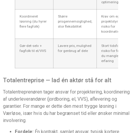
optimering
Koordineret
Større
Krav om egen
løsning (du hyrer
prisgennemsigtighed,
projektstyring,
flere fagfolk)
stor fleksibilitet
risiko for
koordinationsbrist
Gør‑det‑selv +
Lavere pris, mulighed
Stort tidsforbrug,
fagfolk til el/VVS
for genbrug af dele
risiko for fejl hvis
du mangler
erfaring
Totalentreprise — lad én aktør stå for alt
Totalentreprenøren tager ansvar for projektering, koordinering
af underleverandører (jordboring, el, VVS), aflevering og
garantier. For mange er dette den mest trygge løsning i
Værløse, især hvis du har begrænset tid eller ønsker minimal
involvering.
Fordele:
Én kontrakt, samlet ansvar, typisk kortere