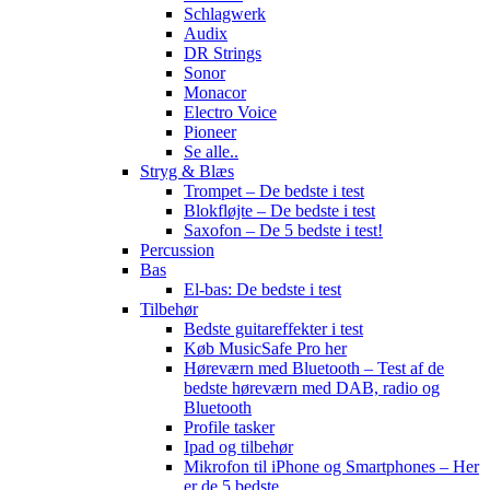
Schlagwerk
Audix
DR Strings
Sonor
Monacor
Electro Voice
Pioneer
Se alle..
Stryg & Blæs
Trompet – De bedste i test
Blokfløjte – De bedste i test
Saxofon – De 5 bedste i test!
Percussion
Bas
El-bas: De bedste i test
Tilbehør
Bedste guitareffekter i test
Køb MusicSafe Pro her
Høreværn med Bluetooth – Test af de
bedste høreværn med DAB, radio og
Bluetooth
Profile tasker
Ipad og tilbehør
Mikrofon til iPhone og Smartphones – Her
er de 5 bedste