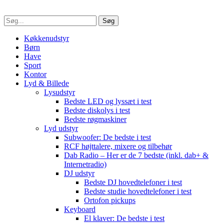
Søg
Køkkenudstyr
Børn
Have
Sport
Kontor
Lyd & Billede
Lysudstyr
Bedste LED og lyssæt i test
Bedste diskolys i test
Bedste røgmaskiner
Lyd udstyr
Subwoofer: De bedste i test
RCF højttalere, mixere og tilbehør
Dab Radio – Her er de 7 bedste (inkl. dab+ &
Internetradio)
DJ udstyr
Bedste DJ hovedtelefoner i test
Bedste studie hovedtelefoner i test
Ortofon pickups
Keyboard
El klaver: De bedste i test