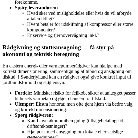
forekomme.
Spørg leverandøren:
Hvad sker ved misligholdelse eller hvis du vil afbryde
aftalen tidligt?
Hvem betaler for udskiftning af kompressor eller større
komponenter?
Er service og fjernovervågning inkl.?
Rådgivning og støtteansøgning — få styr på
økonomi og teknisk beregning
En ekstern energi‑ eller varmepumperådgiver kan hjælpe med
korrekt dimensionering, sammenligning af tilbud og ansøgning om
tilskud. I Sønderjylland kan en rådgiver også give konkret input til
jordbundsforhold og støjhensyn.
Fordele:
Mindsker risiko for fejlkøb, sikrer at anlægget passer
til husets varmetab og øger chancen for tilskud.
Ulemper:
Ekstra honorar, men ofte tjent hjem via bedre valg
og korrekt dimensionering.
Spørg rådgiveren:
Kan I lave økonomiberegning (tilbagebetalingstid,
driftsomkostninger)?
Hjælper I med ansøgning om lokale eller statslige
støtteordninger?