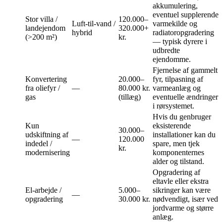
akkumulering,
eventuel supplerende
Stor villa /
120.000–
Luft‑til‑vand /
varmekilde og
landejendom
320.000+
hybrid
radiatoropgradering
(>200 m²)
kr.
— typisk dyrere i
udbredte
ejendomme.
Fjernelse af gammelt
Konvertering
20.000–
fyr, tilpasning af
fra oliefyr /
—
80.000 kr.
varmeanlæg og
gas
(tillæg)
eventuelle ændringer
i rørsystemet.
Hvis du genbruger
Kun
eksisterende
30.000–
udskiftning af
installationer kan du
—
120.000
indedel /
spare, men tjek
kr.
modernisering
komponenternes
alder og tilstand.
Opgradering af
eltavle eller ekstra
El‑arbejde /
5.000–
sikringer kan være
—
opgradering
30.000 kr.
nødvendigt, især ved
jordvarme og større
anlæg.