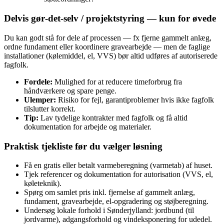
Delvis gør‑det‑selv / projektstyring — kun for øvede
Du kan godt stå for dele af processen — fx fjerne gammelt anlæg,
ordne fundament eller koordinere gravearbejde — men de faglige
installationer (kølemiddel, el, VVS) bør altid udføres af autoriserede
fagfolk.
Fordele:
Mulighed for at reducere timeforbrug fra
håndværkere og spare penge.
Ulemper:
Risiko for fejl, garantiproblemer hvis ikke fagfolk
tilslutter korrekt.
Tip:
Lav tydelige kontrakter med fagfolk og få altid
dokumentation for arbejde og materialer.
Praktisk tjekliste før du vælger løsning
Få en gratis eller betalt varmeberegning (varmetab) af huset.
Tjek referencer og dokumentation for autorisation (VVS, el,
køleteknik).
Spørg om samlet pris inkl. fjernelse af gammelt anlæg,
fundament, gravearbejde, el‑opgradering og støjberegning.
Undersøg lokale forhold i Sønderjylland: jordbund (til
jordvarme), adgangsforhold og vindeksponering for udedel.