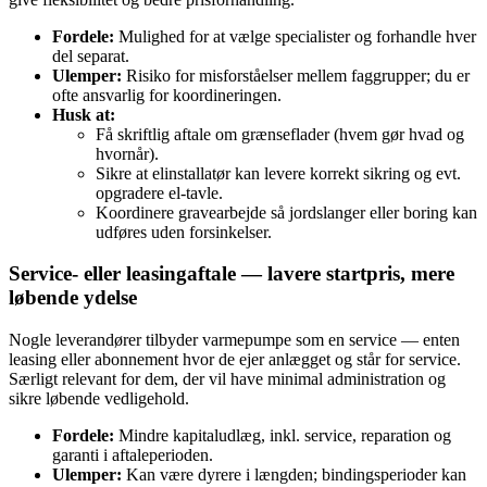
Fordele:
Mulighed for at vælge specialister og forhandle hver
del separat.
Ulemper:
Risiko for misforståelser mellem faggrupper; du er
ofte ansvarlig for koordineringen.
Husk at:
Få skriftlig aftale om grænseflader (hvem gør hvad og
hvornår).
Sikre at elinstallatør kan levere korrekt sikring og evt.
opgradere el‑tavle.
Koordinere gravearbejde så jordslanger eller boring kan
udføres uden forsinkelser.
Service- eller leasingaftale — lavere startpris, mere
løbende ydelse
Nogle leverandører tilbyder varmepumpe som en service — enten
leasing eller abonnement hvor de ejer anlægget og står for service.
Særligt relevant for dem, der vil have minimal administration og
sikre løbende vedligehold.
Fordele:
Mindre kapitaludlæg, inkl. service, reparation og
garanti i aftaleperioden.
Ulemper:
Kan være dyrere i længden; bindingsperioder kan