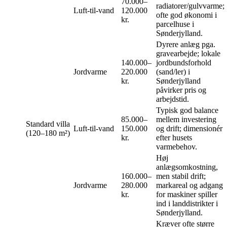
70.000–
radiatorer/gulvvarme;
Luft‑til‑vand
120.000
ofte god økonomi i
kr.
parcelhuse i
Sønderjylland.
Dyrere anlæg pga.
gravearbejde; lokale
140.000–
jordbundsforhold
Jordvarme
220.000
(sand/ler) i
kr.
Sønderjylland
påvirker pris og
arbejdstid.
Typisk god balance
85.000–
mellem investering
Standard villa
Luft‑til‑vand
150.000
og drift; dimensionér
(120–180 m²)
kr.
efter husets
varmebehov.
Høj
anlægsomkostning,
160.000–
men stabil drift;
Jordvarme
280.000
markareal og adgang
kr.
for maskiner spiller
ind i landdistrikter i
Sønderjylland.
Kræver ofte større