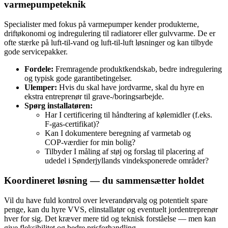
varmepumpeteknik
Specialister med fokus på varmepumper kender produkterne,
driftøkonomi og indregulering til radiatorer eller gulvvarme. De er
ofte stærke på luft‑til‑vand og luft‑til‑luft løsninger og kan tilbyde
gode servicepakker.
Fordele:
Fremragende produktkendskab, bedre indregulering
og typisk gode garantibetingelser.
Ulemper:
Hvis du skal have jordvarme, skal du hyre en
ekstra entreprenør til grave-/boringsarbejde.
Spørg installatøren:
Har I certificering til håndtering af kølemidler (f.eks.
F‑gas‑certifikat)?
Kan I dokumentere beregning af varmetab og
COP‑værdier for min bolig?
Tilbyder I måling af støj og forslag til placering af
udedel i Sønderjyllands vindeksponerede områder?
Koordineret løsning — du sammensætter holdet
Vil du have fuld kontrol over leverandørvalg og potentielt spare
penge, kan du hyre VVS, elinstallatør og eventuelt jordentreprenør
hver for sig. Det kræver mere tid og teknisk forståelse — men kan
give fleksibilitet og bedre prisforhandling.