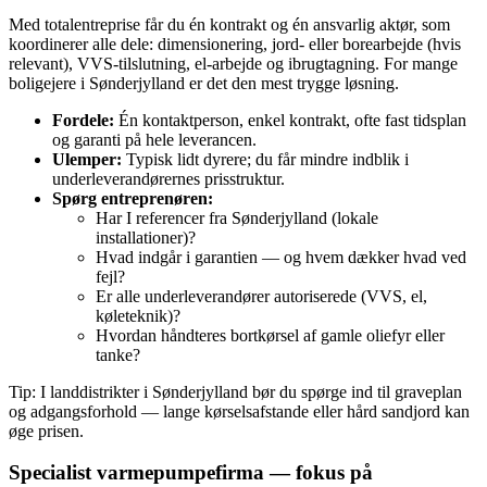
Med totalentreprise får du én kontrakt og én ansvarlig aktør, som
koordinerer alle dele: dimensionering, jord- eller borearbejde (hvis
relevant), VVS‑tilslutning, el-arbejde og ibrugtagning. For mange
boligejere i Sønderjylland er det den mest trygge løsning.
Fordele:
Én kontaktperson, enkel kontrakt, ofte fast tidsplan
og garanti på hele leverancen.
Ulemper:
Typisk lidt dyrere; du får mindre indblik i
underleverandørernes prisstruktur.
Spørg entreprenøren:
Har I referencer fra Sønderjylland (lokale
installationer)?
Hvad indgår i garantien — og hvem dækker hvad ved
fejl?
Er alle underleverandører autoriserede (VVS, el,
køleteknik)?
Hvordan håndteres bortkørsel af gamle oliefyr eller
tanke?
Tip: I landdistrikter i Sønderjylland bør du spørge ind til graveplan
og adgangsforhold — lange kørselsafstande eller hård sandjord kan
øge prisen.
Specialist varmepumpefirma — fokus på