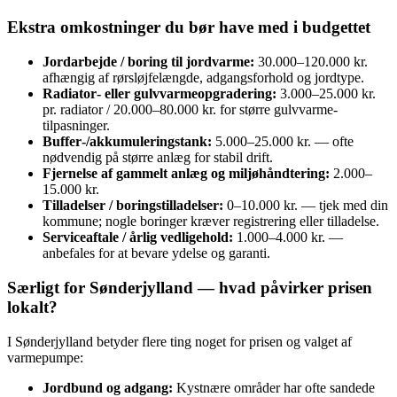
Ekstra omkostninger du bør have med i budgettet
Jordarbejde / boring til jordvarme:
30.000–120.000 kr.
afhængig af rørsløjfelængde, adgangsforhold og jordtype.
Radiator‑ eller gulvvarmeopgradering:
3.000–25.000 kr.
pr. radiator / 20.000–80.000 kr. for større gulvvarme-
tilpasninger.
Buffer‑/akkumuleringstank:
5.000–25.000 kr. — ofte
nødvendig på større anlæg for stabil drift.
Fjernelse af gammelt anlæg og miljøhåndtering:
2.000–
15.000 kr.
Tilladelser / boringstilladelser:
0–10.000 kr. — tjek med din
kommune; nogle boringer kræver registrering eller tilladelse.
Serviceaftale / årlig vedligehold:
1.000–4.000 kr. —
anbefales for at bevare ydelse og garanti.
Særligt for Sønderjylland — hvad påvirker prisen
lokalt?
I Sønderjylland betyder flere ting noget for prisen og valget af
varmepumpe:
Jordbund og adgang:
Kystnære områder har ofte sandede