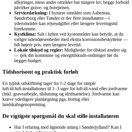
aflejringer, mens andre områder har tungere ler; begge forhold
påvirker grave‑ og boreprisen.
Servicedækning:
I bynære områder som Aabenraa,
Sønderborg eller Tønder er der flere installatører—i
yderområder kan rejseudgifter eller længere leveringstid
forekomme.
Kystklima:
Salt i luften ved kystområder kan betyde, at du
vælger udendørsenheder med ekstra korrosionsbeskyttelse —
lidt højere pris, men længere levetid.
Lokale tilskud og regler:
Muligheder for tilskud ændrer sig
— tjek din kommune og energitilskuds-ordninger før du
lægger budget.
Tidshorisont og praktisk forløb
En typisk udskiftning tager fra 1‑2 dage for simple
luft‑til‑luft‑installationer til 1–3 uger for luft‑til‑vand eller jordvarme
(inkl. gravearbejde, tilslutning og idriftsættelse). Jordvarme kan
kræve yderligere planlægning pga. boring eller
landskabsgenopretning.
De vigtigste spørgsmål du skal stille installatøren
Har I erfaring med lignende anlæg i Sønderjylland? Kan I