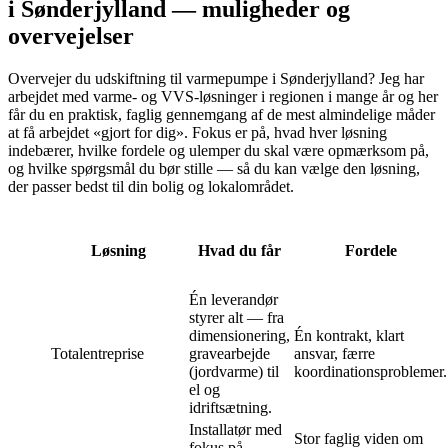
i Sønderjylland — muligheder og
overvejelser
Overvejer du udskiftning til varmepumpe i Sønderjylland? Jeg har
arbejdet med varme- og VVS-løsninger i regionen i mange år og her
får du en praktisk, faglig gennemgang af de mest almindelige måder
at få arbejdet «gjort for dig». Fokus er på, hvad hver løsning
indebærer, hvilke fordele og ulemper du skal være opmærksom på,
og hvilke spørgsmål du bør stille — så du kan vælge den løsning,
der passer bedst til din bolig og lokalområdet.
Løsning
Hvad du får
Fordele
Én leverandør
styrer alt — fra
dimensionering,
Én kontrakt, klart
Totalentreprise
gravearbejde
ansvar, færre
(jordvarme) til
koordinationsproblemer.
el og
idriftsætning.
Installatør med
Stor faglig viden om
fokus på