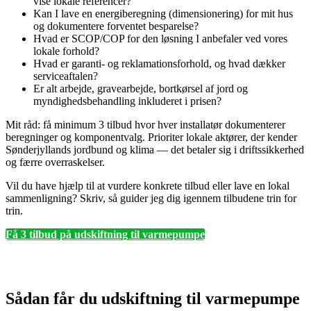
vise lokale referencer?
Kan I lave en energiberegning (dimensionering) for mit hus
og dokumentere forventet besparelse?
Hvad er SCOP/COP for den løsning I anbefaler ved vores
lokale forhold?
Hvad er garanti- og reklamationsforhold, og hvad dækker
serviceaftalen?
Er alt arbejde, gravearbejde, bortkørsel af jord og
myndighedsbehandling inkluderet i prisen?
Mit råd: få minimum 3 tilbud hvor hver installatør dokumenterer
beregninger og komponentvalg. Prioriter lokale aktører, der kender
Sønderjyllands jordbund og klima — det betaler sig i driftssikkerhed
og færre overraskelser.
Vil du have hjælp til at vurdere konkrete tilbud eller lave en lokal
sammenligning? Skriv, så guider jeg dig igennem tilbudene trin for
trin.
Få 3 tilbud på udskiftning til varmepumpe
Sådan får du udskiftning til varmepumpe