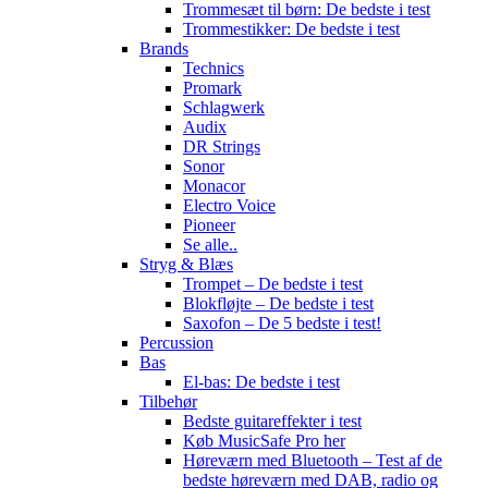
Trommesæt til børn: De bedste i test
Trommestikker: De bedste i test
Brands
Technics
Promark
Schlagwerk
Audix
DR Strings
Sonor
Monacor
Electro Voice
Pioneer
Se alle..
Stryg & Blæs
Trompet – De bedste i test
Blokfløjte – De bedste i test
Saxofon – De 5 bedste i test!
Percussion
Bas
El-bas: De bedste i test
Tilbehør
Bedste guitareffekter i test
Køb MusicSafe Pro her
Høreværn med Bluetooth – Test af de
bedste høreværn med DAB, radio og