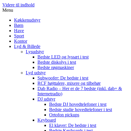
Videre til indhold
Menu
Køkkenudstyr
Børn
Have
Sport
Kontor
Lyd & Billede
Lysudstyr
Bedste LED og lyssæt i test
Bedste diskolys i test
Bedste røgmaskiner
Lyd udstyr
Subwoofer: De bedste i test
RCF højttalere, mixere og tilbehør
Dab Radio – Her er de 7 bedste (inkl. dab+ &
Internetradio)
DJ udstyr
Bedste DJ hovedtelefoner i test
Bedste studie hovedtelefoner i test
Ortofon pickups
Keyboard
El klaver: De bedste i test
Bedste Keyboards i test