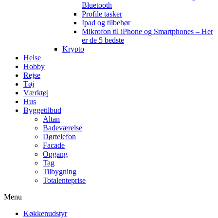
Bluetooth
Profile tasker
Ipad og tilbehør
Mikrofon til iPhone og Smartphones – Her
er de 5 bedste
Krypto
Helse
Hobby
Rejse
Tøj
Værktøj
Hus
Byggetilbud
Altan
Badeværelse
Dørtelefon
Facade
Opgang
Tag
Tilbygning
Totalenteprise
Menu
Køkkenudstyr