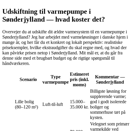
Udskiftning til varmepumpe i
Sønderjylland — hvad koster det?
Overvejer du at udskifte dit ældre varmesystem til en varmepumpe i
Sønderjylland? Jeg har arbejdet med varmeløsninger i danske hjem i
mange år, og her får du et konkret og lokalt perspektiv: realistiske
priseksempler, hvilke ekstraudgifter du skal regne med, og hvad der
kan påvirke prisen netop i Sønderjylland. Mit mål er, at du går fra
denne side med et brugbart budget og de rigtige spørgsmål til
håndværkeren.
Estimeret
Type
Kommentar —
Scenario
pris (inkl.
varmepumpe
Sønderjylland
moms)
Billigste løsning for
supplerende varme;
Lille bolig
15.000–
god i godt isolerede
Luft‑til‑luft
(80–120 m²)
35.000 kr.
boliger og
sommerhuse tæt på
kysten.
Velegnet som primær
varmekilde ved