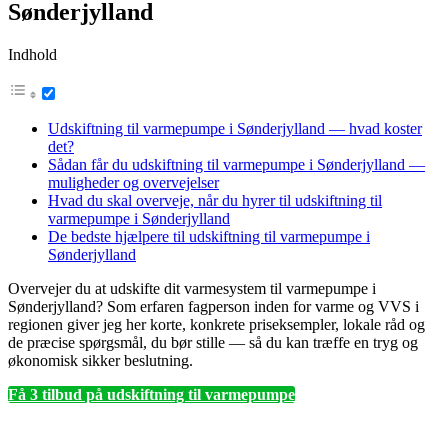
Sønderjylland
Indhold
Udskiftning til varmepumpe i Sønderjylland — hvad koster
det?
Sådan får du udskiftning til varmepumpe i Sønderjylland —
muligheder og overvejelser
Hvad du skal overveje, når du hyrer til udskiftning til
varmepumpe i Sønderjylland
De bedste hjælpere til udskiftning til varmepumpe i
Sønderjylland
Overvejer du at udskifte dit varmesystem til varmepumpe i
Sønderjylland? Som erfaren fagperson inden for varme og VVS i
regionen giver jeg her korte, konkrete priseksempler, lokale råd og
de præcise spørgsmål, du bør stille — så du kan træffe en tryg og
økonomisk sikker beslutning.
Få 3 tilbud på udskiftning til varmepumpe