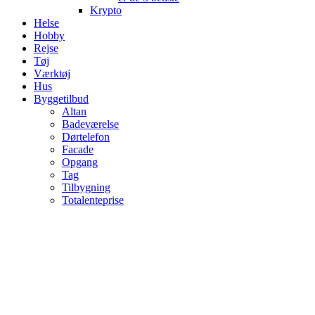
Krypto
Helse
Hobby
Rejse
Tøj
Værktøj
Hus
Byggetilbud
Altan
Badeværelse
Dørtelefon
Facade
Opgang
Tag
Tilbygning
Totalenteprise