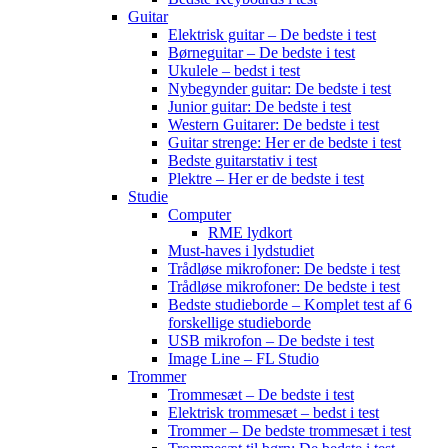
Guitar
Elektrisk guitar – De bedste i test
Børneguitar – De bedste i test
Ukulele – bedst i test
Nybegynder guitar: De bedste i test
Junior guitar: De bedste i test
Western Guitarer: De bedste i test
Guitar strenge: Her er de bedste i test
Bedste guitarstativ i test
Plektre – Her er de bedste i test
Studie
Computer
RME lydkort
Must-haves i lydstudiet
Trådløse mikrofoner: De bedste i test
Trådløse mikrofoner: De bedste i test
Bedste studieborde – Komplet test af 6
forskellige studieborde
USB mikrofon – De bedste i test
Image Line – FL Studio
Trommer
Trommesæt – De bedste i test
Elektrisk trommesæt – bedst i test
Trommer – De bedste trommesæt i test