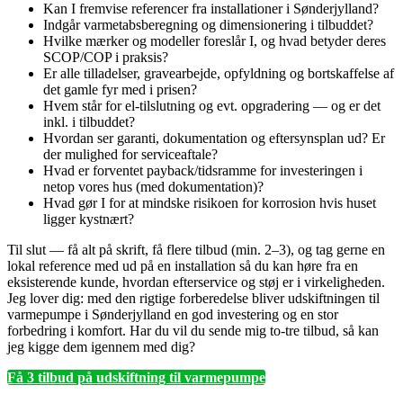
Kan I fremvise referencer fra installationer i Sønderjylland?
Indgår varmetabsberegning og dimensionering i tilbuddet?
Hvilke mærker og modeller foreslår I, og hvad betyder deres
SCOP/COP i praksis?
Er alle tilladelser, gravearbejde, opfyldning og bortskaffelse af
det gamle fyr med i prisen?
Hvem står for el‑tilslutning og evt. opgradering — og er det
inkl. i tilbuddet?
Hvordan ser garanti, dokumentation og eftersynsplan ud? Er
der mulighed for serviceaftale?
Hvad er forventet payback/tidsramme for investeringen i
netop vores hus (med dokumentation)?
Hvad gør I for at mindske risikoen for korrosion hvis huset
ligger kystnært?
Til slut — få alt på skrift, få flere tilbud (min. 2–3), og tag gerne en
lokal reference med ud på en installation så du kan høre fra en
eksisterende kunde, hvordan efterservice og støj er i virkeligheden.
Jeg lover dig: med den rigtige forberedelse bliver udskiftningen til
varmepumpe i Sønderjylland en god investering og en stor
forbedring i komfort. Har du vil du sende mig to‑tre tilbud, så kan
jeg kigge dem igennem med dig?
Få 3 tilbud på udskiftning til varmepumpe