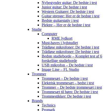
Nybegynder guitar: De bedste i test
Junior guitar: De bedste i test
Western Guitarer: De bedste i test
Guitar strenge: Her er de bedste i test
Bedste guitarstativ i test
Plektre – Her er de bedste i test
Studie
Computer
RME lydkort
Must-haves i lydstudiet
Trådløse mikrofoner: De bedste i test
Trådløse mikrofoner: De bedste i test
Bedste studieborde – Komplet test af 6
forskellige studieborde
USB mikrofon – De bedste i test
Image Line – FL Studio
Trommer
Trommesæt – De bedste i test
Elektrisk trommesæt – bedst i test
Trommer – De bedste trommesæt i test
Trommesæt til børn: De bedste i test
Trommestikker: De bedste i test
Brands
Technics
Promark