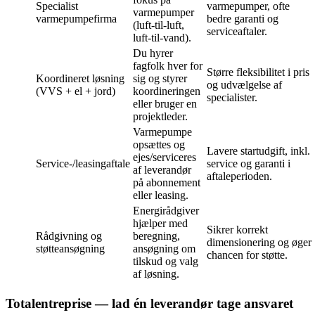
Specialist
varmepumper, ofte
varmepumper
varmepumpefirma
bedre garanti og
(luft‑til‑luft,
serviceaftaler.
luft‑til‑vand).
Du hyrer
fagfolk hver for
Større fleksibilitet i pris
Koordineret løsning
sig og styrer
og udvælgelse af
(VVS + el + jord)
koordineringen
specialister.
eller bruger en
projektleder.
Varmepumpe
opsættes og
Lavere startudgift, inkl.
ejes/serviceres
Service-/leasingaftale
service og garanti i
af leverandør
aftaleperioden.
på abonnement
eller leasing.
Energi­rådgiver
hjælper med
Sikrer korrekt
Rådgivning og
beregning,
dimensionering og øger
støtteansøgning
ansøgning om
chancen for støtte.
tilskud og valg
af løsning.
Totalentreprise — lad én leverandør tage ansvaret