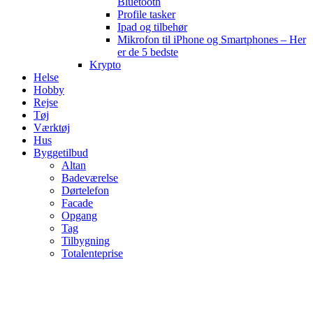
Bluetooth
Profile tasker
Ipad og tilbehør
Mikrofon til iPhone og Smartphones – Her
er de 5 bedste
Krypto
Helse
Hobby
Rejse
Tøj
Værktøj
Hus
Byggetilbud
Altan
Badeværelse
Dørtelefon
Facade
Opgang
Tag
Tilbygning
Totalenteprise