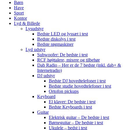
Børn
Have
Sport
Kontor
Lyd & Billede
Lysudstyr
Bedste LED og lyssæt i test
Bedste diskolys i test
Bedste røgmaskiner
Lyd udstyr
Subwoofer: De bedste i test
RCF højttalere, mixere og tilbehør
Dab Radio – Her er de 7 bedste (inkl. dab+ &
Internetradio)
DJ udstyr
Bedste DJ hovedtelefoner i test
Bedste studie hovedtelefoner i test
Ortofon pickups
Keyboard
El klaver: De bedste i test
Bedste Keyboards i test
Guitar
Elektrisk guitar – De bedste i test
Børneguitar – De bedste i test
Ukulele – bedst i test