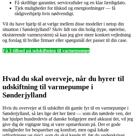
Få skriftlige garantier, serviceaftaler og en klar færdigdato.
Tjek muligheder for tilskud og energiordninger — få
rådgiverhjælp hvis nødvendigt.
Vil du have hjælp til at vælge mellem disse modeller i netop din
situation i Sønderjylland? Skriv lidt om din bolig (type, størrelse,
eksisterende varmesystem) så kan jeg give mere konkret vejledning
og forslag til hvilke firmaer eller spørgsmål der passer til din case.
Få 3 tilbud på udskiftning til varmepumpe
Hvad du skal overveje, når du hyrer til
udskiftning til varmepumpe i
Sønderjylland
Hvis du overvejer at få udskiftet dit gamle fyr til en varmepumpe i
Sønderjylland, så læs lige det her først — som din nørdede ven, der
har hjulpet hundredevis af danske boligejere med akkurat det, vil jeg
give dig de vigtigste ting at være opmærksom på. Der er gode
muligheder for besparelser og komfort, men også lokale
udfordringer og risici, som du skal kende til, før du underskriver