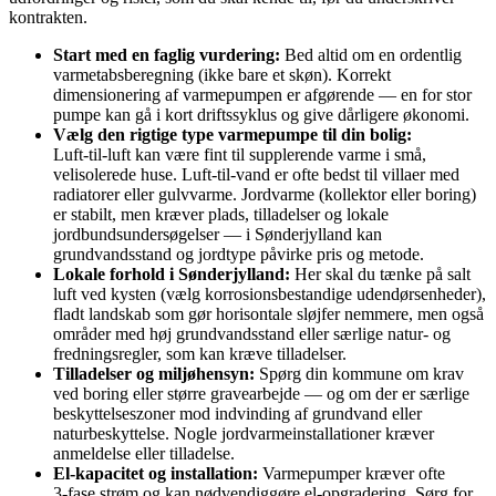
kontrakten.
Start med en faglig vurdering:
Bed altid om en ordentlig
varmetabsberegning (ikke bare et skøn). Korrekt
dimensionering af varmepumpen er afgørende — en for stor
pumpe kan gå i kort driftssyklus og give dårligere økonomi.
Vælg den rigtige type varmepumpe til din bolig:
Luft‑til‑luft kan være fint til supplerende varme i små,
velisolerede huse. Luft‑til‑vand er ofte bedst til villaer med
radiatorer eller gulvvarme. Jordvarme (kollektor eller boring)
er stabilt, men kræver plads, tilladelser og lokale
jordbundsundersøgelser — i Sønderjylland kan
grundvandsstand og jordtype påvirke pris og metode.
Lokale forhold i Sønderjylland:
Her skal du tænke på salt
luft ved kysten (vælg korrosionsbestandige udendørsenheder),
fladt landskab som gør horisontale sløjfer nemmere, men også
områder med høj grundvandsstand eller særlige natur- og
fredningsregler, som kan kræve tilladelser.
Tilladelser og miljøhensyn:
Spørg din kommune om krav
ved boring eller større gravearbejde — og om der er særlige
beskyttelseszoner mod indvinding af grundvand eller
naturbeskyttelse. Nogle jordvarmeinstallationer kræver
anmeldelse eller tilladelse.
El‑kapacitet og installation:
Varmepumper kræver ofte
3‑fase strøm og kan nødvendiggøre el‑opgradering. Sørg for,