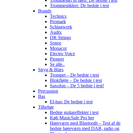
Trommesæt til børn: De bedste i test
Trommestikker: De bedste i test
Brands
Technics
Promark
Schlagwerk
Audix
DR Strings
Sonor
Monacor
Electro Voice
Pioneer
Se alle..
Stryg & Blæs
Trompet – De bedste i test
Blokfløjte – De bedste i test
Saxofon – De 5 bedste i test!
Percussion
Bas
El-bas: De bedste i test
Tilbehør
Bedste guitareffekter i test
Køb MusicSafe Pro her
Høreværn med Bluetooth – Test af de
bedste høreværn med DAB, radio og