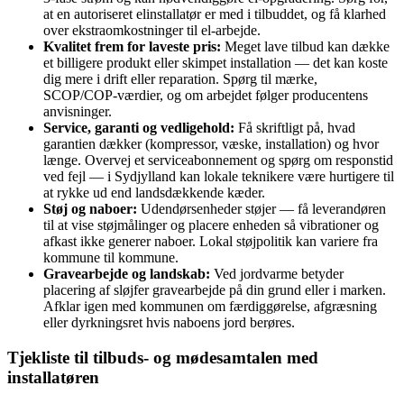
at en autoriseret elinstallatør er med i tilbuddet, og få klarhed
over ekstraomkostninger til el‑arbejde.
Kvalitet frem for laveste pris:
Meget lave tilbud kan dække
et billigere produkt eller skimpet installation — det kan koste
dig mere i drift eller reparation. Spørg til mærke,
SCOP/COP‑værdier, og om arbejdet følger producentens
anvisninger.
Service, garanti og vedligehold:
Få skriftligt på, hvad
garantien dækker (kompressor, væske, installation) og hvor
længe. Overvej et serviceabonnement og spørg om responstid
ved fejl — i Sydjylland kan lokale teknikere være hurtigere til
at rykke ud end landsdækkende kæder.
Støj og naboer:
Udendørsenheder støjer — få leverandøren
til at vise støjmålinger og placere enheden så vibrationer og
afkast ikke generer naboer. Lokal støjpolitik kan variere fra
kommune til kommune.
Gravearbejde og landskab:
Ved jordvarme betyder
placering af sløjfer gravearbejde på din grund eller i marken.
Afklar igen med kommunen om færdiggørelse, afgræsning
eller dyrkningsret hvis naboens jord berøres.
Tjekliste til tilbuds‑ og mødesamtalen med
installatøren