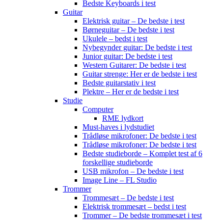
Bedste Keyboards i test
Guitar
Elektrisk guitar – De bedste i test
Børneguitar – De bedste i test
Ukulele – bedst i test
Nybegynder guitar: De bedste i test
Junior guitar: De bedste i test
Western Guitarer: De bedste i test
Guitar strenge: Her er de bedste i test
Bedste guitarstativ i test
Plektre – Her er de bedste i test
Studie
Computer
RME lydkort
Must-haves i lydstudiet
Trådløse mikrofoner: De bedste i test
Trådløse mikrofoner: De bedste i test
Bedste studieborde – Komplet test af 6
forskellige studieborde
USB mikrofon – De bedste i test
Image Line – FL Studio
Trommer
Trommesæt – De bedste i test
Elektrisk trommesæt – bedst i test
Trommer – De bedste trommesæt i test