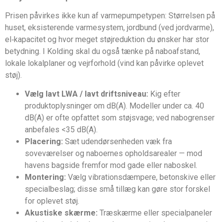
Prisen påvirkes ikke kun af varmepumpetypen: Størrelsen på
huset, eksisterende varmesystem, jordbund (ved jordvarme),
el‑kapacitet og hvor meget støjreduktion du ønsker har stor
betydning. I Kolding skal du også tænke på naboafstand,
lokale lokalplaner og vejrforhold (vind kan påvirke oplevet
støj).
Vælg lavt LWA / lavt driftsniveau:
Kig efter
produktoplysninger om dB(A). Modeller under ca. 40
dB(A) er ofte opfattet som støjsvage; ved nabogrenser
anbefales <35 dB(A).
Placering:
Sæt udendørsenheden væk fra
soveværelser og naboernes opholdsarealer — mod
havens bagside fremfor mod gade eller naboskel.
Montering:
Vælg vibrationsdæmpere, betonskive eller
specialbeslag; disse små tillæg kan gøre stor forskel
for oplevet støj.
Akustiske skærme:
Træskærme eller specialpaneler