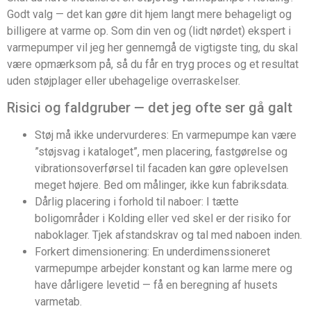
Godt valg — det kan gøre dit hjem langt mere behageligt og
billigere at varme op. Som din ven og (lidt nørdet) ekspert i
varmepumper vil jeg her gennemgå de vigtigste ting, du skal
være opmærksom på, så du får en tryg proces og et resultat
uden støjplager eller ubehagelige overraskelser.
Risici og faldgruber — det jeg ofte ser gå galt
Støj må ikke undervurderes: En varmepumpe kan være
”støjsvag i kataloget”, men placering, fastgørelse og
vibrationsoverførsel til facaden kan gøre oplevelsen
meget højere. Bed om målinger, ikke kun fabriksdata.
Dårlig placering i forhold til naboer: I tætte
boligområder i Kolding eller ved skel er der risiko for
naboklager. Tjek afstandskrav og tal med naboen inden.
Forkert dimensionering: En underdimenssioneret
varmepumpe arbejder konstant og kan larme mere og
have dårligere levetid — få en beregning af husets
varmetab.