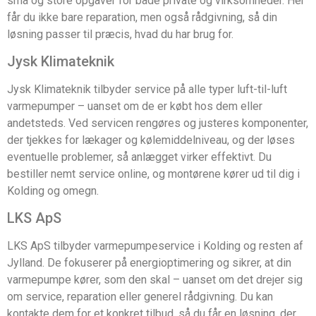
små og store opgaver for både private og virksomheder. Her
får du ikke bare reparation, men også rådgivning, så din
løsning passer til præcis, hvad du har brug for.
Jysk Klimateknik
Jysk Klimateknik tilbyder service på alle typer luft-til-luft
varmepumper – uanset om de er købt hos dem eller
andetsteds. Ved servicen rengøres og justeres komponenter,
der tjekkes for lækager og kølemiddelniveau, og der løses
eventuelle problemer, så anlægget virker effektivt. Du
bestiller nemt service online, og montørene kører ud til dig i
Kolding og omegn.
LKS ApS
LKS ApS tilbyder varmepumpeservice i Kolding og resten af
Jylland. De fokuserer på energioptimering og sikrer, at din
varmepumpe kører, som den skal – uanset om det drejer sig
om service, reparation eller generel rådgivning. Du kan
kontakte dem for et konkret tilbud, så du får en løsning, der