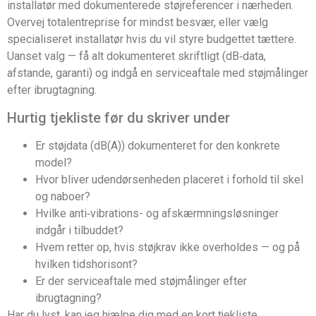
installatør med dokumenterede støjreferencer i nærheden.
Overvej totalentreprise for mindst besvær, eller vælg
specialiseret installatør hvis du vil styre budgettet tættere.
Uanset valg — få alt dokumenteret skriftligt (dB‑data,
afstande, garanti) og indgå en serviceaftale med støjmålinger
efter ibrugtagning.
Hurtig tjekliste før du skriver under
Er støjdata (dB(A)) dokumenteret for den konkrete
model?
Hvor bliver udendørsenheden placeret i forhold til skel
og naboer?
Hvilke anti‑vibrations- og afskærmningsløsninger
indgår i tilbuddet?
Hvem retter op, hvis støjkrav ikke overholdes — og på
hvilken tidshorisont?
Er der serviceaftale med støjmålinger efter
ibrugtagning?
Har du lyst, kan jeg hjælpe dig med en kort tjekliste