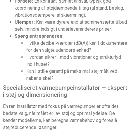
Fordele:
Én kontrakt, samlet ansvar, typisk god
koordinering af støjdæmpende tiltag (afstand, beslag,
vibrationsdæmpere, afskærmning).
Ulemper:
Kan være dyrere end at sammensætte tilbud
selv; mindre indsigt i underleverandørers priser.
Spørg entreprenøren:
Hvilke decibel‑værdier (dB(A)) kan I dokumentere
for den valgte udendørs enhed?
Hvordan sikrer I mod vibrationer og strukturlyd
ind i huset?
Kan I stille garanti på maksimal støj målt ved
nabens skel?
Specialiseret varmepumpeinstallatør — ekspert
i støj og dimensionering
En ren installatør med fokus på varmepumper er ofte det
bedste valg, når målet er lav støj og optimal ydelse. De
kender modellerne, kan beregne varmebehov og foreslå
støjreducerende løsninger.