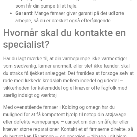
som får din pumpe til at fejle.
Garanti
: Mange firmaer giver garanti på det udførte
arbejde, så du er dækket også efterfølgende.
Hvornår skal du kontakte en
specialist?
Har du lagt mærke til, at din varmepumpe ikke varmestiger
som sædvanlig, larmer unormalt, eller slet ikke tænder, skal
du straks få tjekket anlægget. Det frarådes at forsøge selv at
rode med lukkede kredsløb mellem indedel og udedel –
sikkerheden for kølemiddel og el kræver ofte fagfolk med
særlig indsigt og værktøj.
Med ovenstående firmaer i Kolding og omegn har du
mulighed for at få kompetent hjælp til netop din støjsvage
eller defekte varmepumpe – uanset om den småfejler eller
kræver større reparationer. Kontakt et af firmaerne direkte, så
du hurtigt kan få varmen — og energien — tilbage i dit hjem.