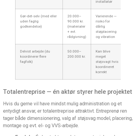
installatør
Gør‑det‑selv (med eller
20.000–
Varierende —
Bill
uden faglig
90.000 kr.
risiko for
ansv
godkendelse)
(materialer
dårlig
+ evt.
støjplacering
rådgivning)
og vibration
Delvist arbejde (du
50.000–
Kan blive
Muli
koordinerer flere
200.000 kr.
meget
speci
fagfolk)
støjsvagt hvis
— kr
koordineret
korrekt
Totalentreprise — én aktør styrer hele projektet
Hvis du gerne vil have mindst mulig administration og et
entydigt ansvar, er totalentreprise attraktivt. Entreprenø ren
tager både dimensionering, valg af støjsvag model, placering,
montage og evt. el‑ og VVS‑arbejde.