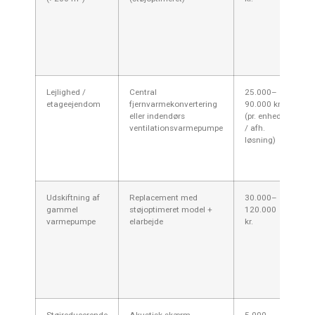
gr
la
om
ka
ve
Lejlighed /
Central
25.000–
Ud
etageejendom
fjernvarmekonvertering
90.000 kr.
ud
eller indendørs
(pr. enhed
og
ventilationsvarmepumpe
/ afh.
Ko
løsning)
bo
kr
me
Udskiftning af
Replacement med
30.000–
Ne
gammel
støjoptimeret model +
120.000
la
varmepumpe
elarbejde
kr.
st
by
ch
ga
ins
Kol
Støjreducerende
Akustisk skærm,
5.000–
Væ