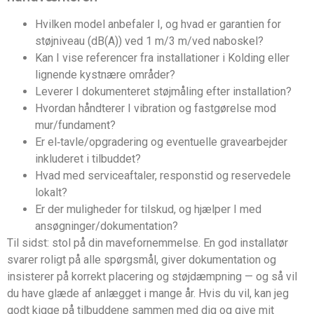
Hvilken model anbefaler I, og hvad er garantien for
støjniveau (dB(A)) ved 1 m/3 m/ved naboskel?
Kan I vise referencer fra installationer i Kolding eller
lignende kystnære områder?
Leverer I dokumenteret støjmåling efter installation?
Hvordan håndterer I vibration og fastgørelse mod
mur/fundament?
Er el‑tavle/opgradering og eventuelle gravearbejder
inkluderet i tilbuddet?
Hvad med serviceaftaler, responstid og reservedele
lokalt?
Er der muligheder for tilskud, og hjælper I med
ansøgninger/dokumentation?
Til sidst: stol på din mavefornemmelse. En god installatør
svarer roligt på alle spørgsmål, giver dokumentation og
insisterer på korrekt placering og støjdæmpning — og så vil
du have glæde af anlægget i mange år. Hvis du vil, kan jeg
godt kigge på tilbuddene sammen med dig og give mit