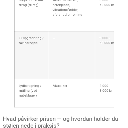
tiltag (tillæg)
betonplade,
40.000 kr.
i t
vibrationsfødder,
vil
afstandsforhøjning
Ko
bil
dy
El‑opgradering /
—
5.000–
Ka
tavlearbejde
30.000 kr.
nø
st
va
jo
Ko
60
op
Lydberegning /
Akustiker
2.000–
An
måling (ved
8.000 kr.
er
nabeklager)
æl
Ko
Hvad påvirker prisen — og hvordan holder du
støjen nede i praksis?