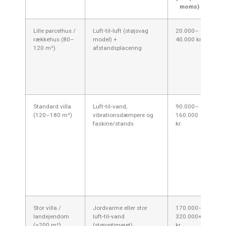
moms)
Lille parcelhus /
Luft‑til‑luft (støjsvag
20.000–
Go
rækkehus (80–
model) +
40.000 kr.
su
120 m²)
afstandsplacering
mo
dB(
ge
kv
ce
Standard villa
Luft‑til‑vand,
90.000–
Of
(120–180 m²)
vibrationsdæmpere og
160.000
so
faskine/stands
kr.
va
Ko
jeg
si
pl
ha
na
re
Stor villa /
Jordvarme eller stor
170.000–
Jo
landejendom
luft‑til‑vand
320.000+
st
(>200 m²)
(støjoptimeret)
kr.
me