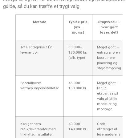
guide, så du kan træffe et trygt valg.
Metode
Typisk pris
Støjniveau —
A
(inkl.
hvor godt
moms)
løses det?
Totalentreprise / Én
60.000–
Meget godt —
Én k
leverandør
180.000 kr.
entreprenøren
ansv
(afh. type)
koordinerer
koor
placering og
støjdæmpning
Specialiseret
45.000–
Meget godt —
Høj 
varmepumpeinstallatør
150.000 kr.
faglig
gara
ekspertise på
valg af stille
modeller og
montage
Køb gennem
40.000–
Godt —
Let 
butik/leverandør med
140.000 kr.
afhænger af
refe
tilknyttet installatør
leverandørens
inst