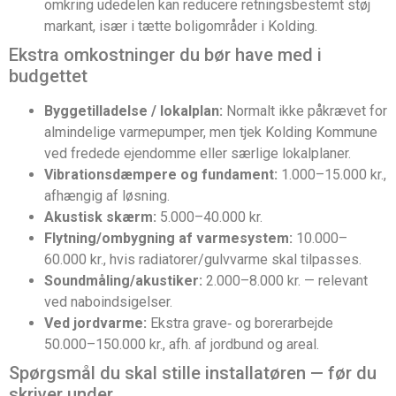
omkring udedelen kan reducere retningsbestemt støj
markant, især i tætte boligområder i Kolding.
Ekstra omkostninger du bør have med i
budgettet
Byggetilladelse / lokalplan:
Normalt ikke påkrævet for
almindelige varmepumper, men tjek Kolding Kommune
ved fredede ejendomme eller særlige lokalplaner.
Vibrationsdæmpere og fundament:
1.000–15.000 kr.,
afhængig af løsning.
Akustisk skærm:
5.000–40.000 kr.
Flytning/ombygning af varmesystem:
10.000–
60.000 kr., hvis radiatorer/gulvvarme skal tilpasses.
Soundmåling/akustiker:
2.000–8.000 kr. — relevant
ved naboindsigelser.
Ved jordvarme:
Ekstra grave‑ og borer­arbejde
50.000–150.000 kr., afh. af jordbund og areal.
Spørgsmål du skal stille installatøren — før du
skriver under