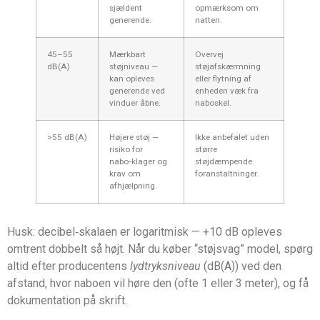
sjældent
opmærksom om
generende.
natten.
45–55
Mærkbart
Overvej
dB(A)
støjniveau —
støjafskærmning
kan opleves
eller flytning af
generende ved
enheden væk fra
vinduer åbne.
naboskel.
>55 dB(A)
Højere støj —
Ikke anbefalet uden
risiko for
større
nabo‑klager og
støjdæmpende
krav om
foranstaltninger.
afhjælpning.
Husk: decibel‑skalaen er logaritmisk — +10 dB opleves
omtrent dobbelt så højt. Når du køber “støjsvag” model, spørg
altid efter producentens
lydtryksniveau
(dB(A)) ved den
afstand, hvor naboen vil høre den (ofte 1 eller 3 meter), og få
dokumentation på skrift.