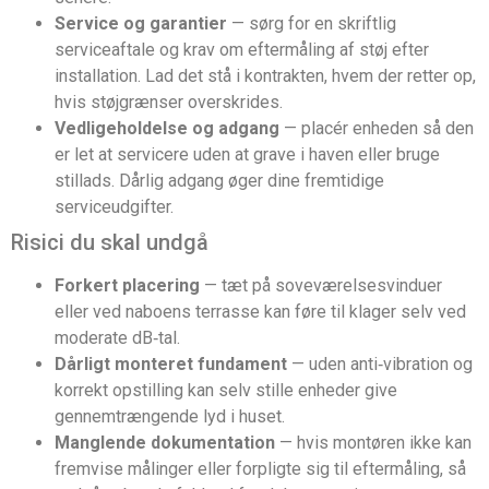
Service og garantier
— sørg for en skriftlig
serviceaftale og krav om eftermåling af støj efter
installation. Lad det stå i kontrakten, hvem der retter op,
hvis støjgrænser overskrides.
Vedligeholdelse og adgang
— placér enheden så den
er let at servicere uden at grave i haven eller bruge
stillads. Dårlig adgang øger dine fremtidige
serviceudgifter.
Risici du skal undgå
Forkert placering
— tæt på soveværelsesvinduer
eller ved naboens terrasse kan føre til klager selv ved
moderate dB‑tal.
Dårligt monteret fundament
— uden anti‑vibration og
korrekt opstilling kan selv stille enheder give
gennemtrængende lyd i huset.
Manglende dokumentation
— hvis montøren ikke kan
fremvise målinger eller forpligte sig til eftermåling, så