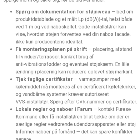
Spørg om dokumentation for støjniveau
— bed om
produktdatablade og et målt Lp (dB(A))‑tal, helst både
ved 1 m og ved naboskellet. Gode installatører kan
vise, hvordan støjen forventes ved din nabos facade,
ikke kun producentens idealtal.
Få monteringsplanen på skrift
— placering, afstand
til vinduer/terrasser, konkret brug af
anti‑vibrationsfødder og eventuel støjskærm. En lille
ændring i placering kan reducere oplevet støj markant.
Tjek faglige certifikater
— varmepumper med
kølemiddel må monteres af en certificeret køletekniker,
og vandbårne systemer kræver autoriseret
VVS‑installatør. Spørg efter CVR‑nummer og certifikater.
Lokale regler og naboer i Farum
— kontakt Furesø
Kommune eller få installatøren til at tjekke om der er
særlige regler vedrørende udendørsapparater eller støj.
Informér naboer på forhånd — det kan spare konflikter
senere.