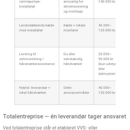
varmepumpe-
ansvarlig for
140.000 kr.
installatør
dimensionering
og montage
Landsdækkende kæde
Kæde + lokale
45.000–
med installatør
montører
120.000 kr.
Levering til
Du eller
20.000–
selvmontering /
selvstændig
90.000 kr.
håndværkerassistance
håndværker
(kun udstyr
eller
delmontering)
Hybrid: leverandør +
Delte
40.000–
lokal håndværker
ansvarsområder
130.000 kr.
Totalentreprise — én leverandør tager ansvaret
Ved totalentreprise står et etableret VVS- eller