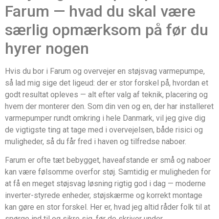
Farum — hvad du skal være
særlig opmærksom på før du
hyrer nogen
Hvis du bor i Farum og overvejer en støjsvag varmepumpe,
så lad mig sige det ligeud: der er stor forskel på, hvordan et
godt resultat opleves — alt efter valg af teknik, placering og
hvem der monterer den. Som din ven og en, der har installeret
varmepumper rundt omkring i hele Danmark, vil jeg give dig
de vigtigste ting at tage med i overvejelsen, både risici og
muligheder, så du får fred i haven og tilfredse naboer.
Farum er ofte tæt bebygget, haveafstande er små og naboer
kan være følsomme overfor støj. Samtidig er muligheden for
at få en meget støjsvag løsning rigtig god i dag — moderne
inverter-styrede enheder, støjskærme og korrekt montage
kan gøre en stor forskel. Her er, hvad jeg altid råder folk til at
spørge ind til og sikre sig, før de skriver under.