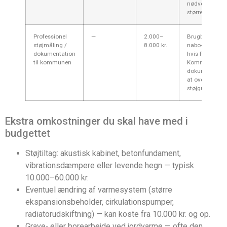
nødvendig, isæ
større systeme
Professionel
—
2.000–
Brugbart ved
støjmåling /
8.000 kr.
nabo‑klager ell
dokumentation
hvis Furesø
til kommunen
Kommune kræ
dokumentation
at overholde
støjgrænser.
Ekstra omkostninger du skal have med i
budgettet
Støjtiltag: akustisk kabinet, betonfundament,
vibrationsdæmpere eller levende hegn — typisk
10.000–60.000 kr.
Eventuel ændring af varmesystem (større
ekspansionsbeholder, cirkulationspumper,
radiatorudskiftning) — kan koste fra 10.000 kr. og op.
Grave‑ eller borearbejde ved jordvarme — ofte den