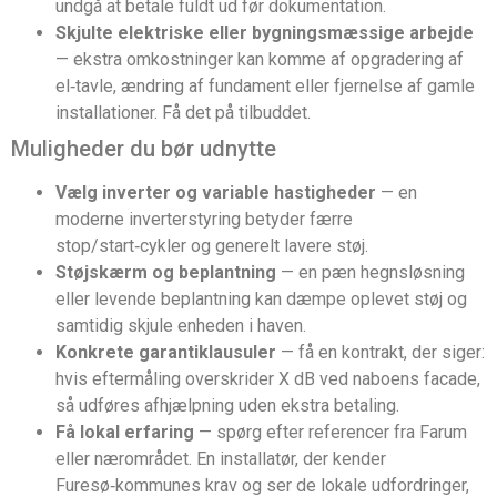
undgå at betale fuldt ud før dokumentation.
Skjulte elektriske eller bygningsmæssige arbejde
— ekstra omkostninger kan komme af opgradering af
el‑tavle, ændring af fundament eller fjernelse af gamle
installationer. Få det på tilbuddet.
Muligheder du bør udnytte
Vælg inverter og variable hastigheder
— en
moderne inverterstyring betyder færre
stop/start‑cykler og generelt lavere støj.
Støjskærm og beplantning
— en pæn hegnsløsning
eller levende beplantning kan dæmpe oplevet støj og
samtidig skjule enheden i haven.
Konkrete garantiklau­suler
— få en kontrakt, der siger:
hvis eftermåling overskrider X dB ved naboens facade,
så udføres afhjælpning uden ekstra betaling.
Få lokal erfaring
— spørg efter referencer fra Farum
eller nærområdet. En installatør, der kender
Furesø‑kommunes krav og ser de lokale udfordringer,