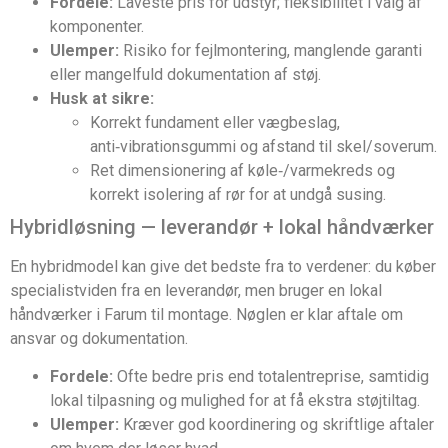
Fordele:
Laveste pris for udstyr; fleksibilitet i valg af
komponenter.
Ulemper:
Risiko for fejlmontering, manglende garanti
eller mangelfuld dokumentation af støj.
Husk at sikre:
Korrekt fundament eller vægbeslag,
anti‑vibrationsgummi og afstand til skel/soverum.
Ret dimensionering af køle‑/varmekreds og
korrekt isolering af rør for at undgå susing.
Hybridløsning — leverandør + lokal håndværker
En hybridmodel kan give det bedste fra to verdener: du køber
specialistviden fra en leverandør, men bruger en lokal
håndværker i Farum til montage. Nøglen er klar aftale om
ansvar og dokumentation.
Fordele:
Ofte bedre pris end totalentreprise, samtidig
lokal tilpasning og mulighed for at få ekstra støjtiltag.
Ulemper:
Kræver god koordinering og skriftlige aftaler