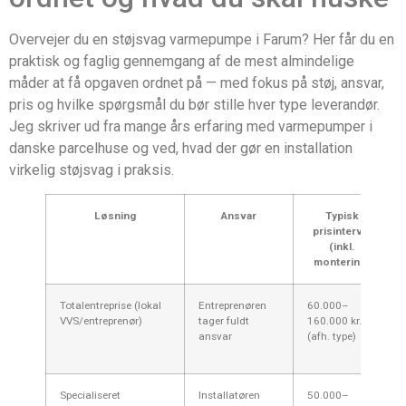
Overvejer du en støjsvag varmepumpe i Farum? Her får du en
praktisk og faglig gennemgang af de mest almindelige
måder at få opgaven ordnet på — med fokus på støj, ansvar,
pris og hvilke spørgsmål du bør stille hver type leverandør.
Jeg skriver ud fra mange års erfaring med varmepumper i
danske parcelhuse og ved, hvad der gør en installation
virkelig støjsvag i praksis.
Løsning
Ansvar
Typisk
prisinterval
(inkl.
montering)
Totalentreprise (lokal
Entreprenøren
60.000–
VVS/entreprenør)
tager fuldt
160.000 kr.
ansvar
(afh. type)
Specialiseret
Installatøren
50.000–