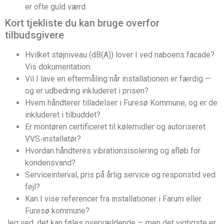
er ofte guld værd.
Kort tjekliste du kan bruge overfor
tilbudsgivere
Hvilket støjniveau (dB(A)) lover I ved naboens facade?
Vis dokumentation.
Vil I lave en eftermåling når installationen er færdig —
og er udbedring inkluderet i prisen?
Hvem håndterer tilladelser i Furesø Kommune, og er de
inkluderet i tilbuddet?
Er montøren certificeret til kølemidler og autoriseret
VVS‑installatør?
Hvordan håndteres vibrationsisolering og afløb for
kondensvand?
Serviceinterval, pris på årlig service og responstid ved
fejl?
Kan I vise referencer fra installationer i Farum eller
Furesø kommune?
Jeg ved, det kan føles overvældende — men det vigtigste er