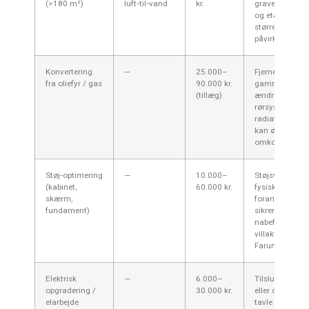
(>180 m²)
luft‑til‑vand
kr.
gravearbejde/
og etablering a
større tank ka
påvirke prisen.
Konvertering
—
25.000–
Fjernelse af
fra oliefyr / gas
90.000 kr.
gammelt fyr,
(tillæg)
ændringer i
rørsystem og e
radiatoropgra
kan øge
omkostningern
Støj‑optimering
—
10.000–
Støjsvag mode
(kabinet,
60.000 kr.
fysiske
skærm,
foranstaltning
fundament)
sikrer bedste
nabeforhold i 
villakvarterer i
Farum.
Elektrisk
—
6.000–
Tilslutning, sik
opgradering /
30.000 kr.
eller opgraderi
elarbejde
tavle kan være