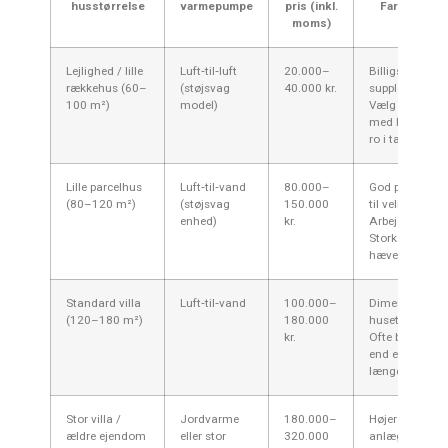
husstørrelse
varmepumpe
pris (inkl.
Farum / Fur
moms)
Lejlighed / lille
Luft‑til‑luft
20.000–
Billigst løsning
rækkehus (60–
(støjsvag
40.000 kr.
supplerende v
100 m²)
model)
Vælg inverter
med lavt lydtry
ro i tætte nabo
Lille parcelhus
Luft‑til‑vand
80.000–
God primær-lø
(80–120 m²)
(støjsvag
150.000
til velisolerede
enhed)
kr.
Arbejdsløn i
Storkøbenhav
hæve prisen lid
Standard villa
Luft‑til‑vand
100.000–
Dimensionér ef
(120–180 m²)
180.000
husets varmet
kr.
Ofte bedre øk
end el‑varme 
længere sigt.
Stor villa /
Jordvarme
180.000–
Højere
ældre ejendom
eller stor
320.000
anlægsomkost