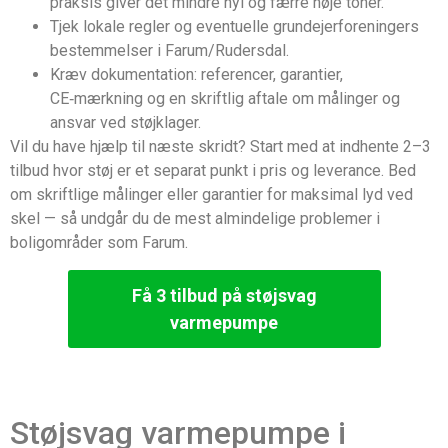
praksis giver det mindre hyl og færre høje toner.
Tjek lokale regler og eventuelle grundejerforeningers
bestemmelser i Farum/Rudersdal.
Kræv dokumentation: referencer, garantier,
CE‑mærkning og en skriftlig aftale om målinger og
ansvar ved støjklager.
Vil du have hjælp til næste skridt? Start med at indhente 2–3
tilbud hvor støj er et separat punkt i pris og leverance. Bed
om skriftlige målinger eller garantier for maksimal lyd ved
skel — så undgår du de mest almindelige problemer i
boligområder som Farum.
Få 3 tilbud på støjsvag
varmepumpe
Støjsvag varmepumpe i