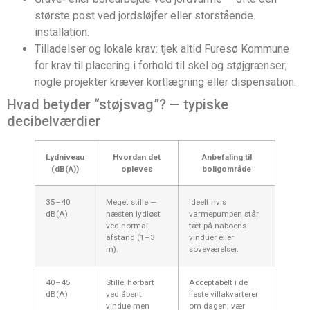
største post ved jordsløjfer eller storstående
installation.
Tilladelser og lokale krav: tjek altid Furesø Kommune
for krav til placering i forhold til skel og støjgrænser;
nogle projekter kræver kortlægning eller dispensation.
Hvad betyder “støjsvag”? — typiske
decibelværdier
Lydniveau
Hvordan det
Anbefaling til
(dB(A))
opleves
boligområde
35–40
Meget stille —
Ideelt hvis
dB(A)
næsten lydløst
varmepumpen står
ved normal
tæt på naboens
afstand (1–3
vinduer eller
m).
soveværelser.
40–45
Stille, hørbart
Acceptabelt i de
dB(A)
ved åbent
fleste villakvarterer
vindue men
om dagen; vær