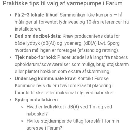
Praktiske tips til valg af varmepumpe i Farum
Få 2–3 lokale tilbud:
Sammenlign ikke kun pris — få
målinger af forventet lydniveau og 10‑års referencer fra
installatøren.
Bed om decibel‑data:
Kræv producentens data for
både lydtryk (dB(A)) og lydenergi (dB(A) Lw). Spørg
hvordan målingen er foretaget (afstand og retning).
Tjek nabo‑forhold:
Placer udedel så langt fra naboers
opholdsrum/soveværelser som muligt, brug støjskærm
eller plantet hækken som ekstra afskærmning.
Undersøg kommunale krav:
Kontakt Furesø
Kommune hvis du er i tvivl om krav til placering i
forhold til skel eller maksimal støj ved naboskel.
Spørg installatøren:
Hvad er lydtrykket i dB(A) ved 1 m og ved
naboskel?
Hvilke støjdæmpende tiltag foreslår I for min
adresse i Farum?