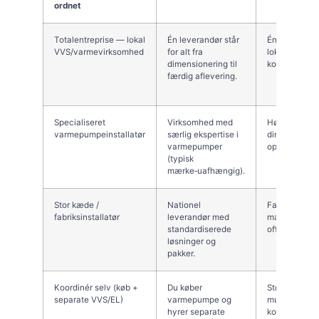
ordnet
Totalentreprise — lokal
Én leverandør står
Én kontrakt,
VVS/varmevirksomhed
for alt fra
lokalkendska
dimensionering til
koordination
færdig aflevering.
Specialiseret
Virksomhed med
Høj faglighed
varmepumpeinstallatør
særlig ekspertise i
dimensioneri
varmepumper
optimering.
(typisk
mærke‑uafhængig).
Stor kæde /
Nationel
Fast pris,
fabriksinstallatør
leverandør med
marketing‑ga
standardiserede
ofte kort leve
løsninger og
pakker.
Koordinér selv (køb +
Du køber
Større indsigt 
separate VVS/EL)
varmepumpe og
mulighed for 
hyrer separate
komponenter