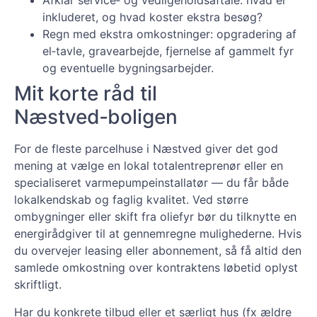
Afklar service‑ og vedligeholdsaftale: hvad er
inkluderet, og hvad koster ekstra besøg?
Regn med ekstra omkostninger: opgradering af
el‑tavle, gravearbejde, fjernelse af gammelt fyr
og eventuelle bygningsarbejder.
Mit korte råd til
Næstved‑boligen
For de fleste parcelhuse i Næstved giver det god
mening at vælge en lokal totalentreprenør eller en
specialiseret varmepumpeinstallatør — du får både
lokalkendskab og faglig kvalitet. Ved større
ombygninger eller skift fra oliefyr bør du tilknytte en
energirådgiver til at gennemregne mulighederne. Hvis
du overvejer leasing eller abonnement, så få altid den
samlede omkostning over kontraktens løbetid oplyst
skriftligt.
Har du konkrete tilbud eller et særligt hus (fx ældre