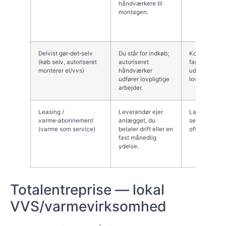
håndværkere til
montagen.
Delvist gør‑det‑selv
Du står for indkøb;
Kostkontrol,
(køb selv, autoriseret
autoriseret
faglærte arb
monterer el/vvs)
håndværker
udføres korre
udfører lovpligtige
lovligt.
arbejder.
Leasing /
Leverandør ejer
Lav startomk
varme‑abonnement
anlægget, du
service og ud
(varme som service)
betaler drift eller en
ofte inkludere
fast månedlig
ydelse.
Totalentreprise — lokal
VVS/varmevirksomhed