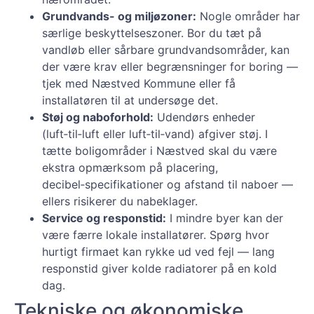
Grundvands- og miljøzoner:
Nogle områder har
særlige beskyttelseszoner. Bor du tæt på
vandløb eller sårbare grundvandsområder, kan
der være krav eller begrænsninger for boring —
tjek med Næstved Kommune eller få
installatøren til at undersøge det.
Støj og naboforhold:
Udendørs enheder
(luft‑til‑luft eller luft‑til‑vand) afgiver støj. I
tætte boligområder i Næstved skal du være
ekstra opmærksom på placering,
decibel‑specifikationer og afstand til naboer —
ellers risikerer du nabeklager.
Service og responstid:
I mindre byer kan der
være færre lokale installatører. Spørg hvor
hurtigt firmaet kan rykke ud ved fejl — lang
responstid giver kolde radiatorer på en kold
dag.
Tekniske og økonomiske