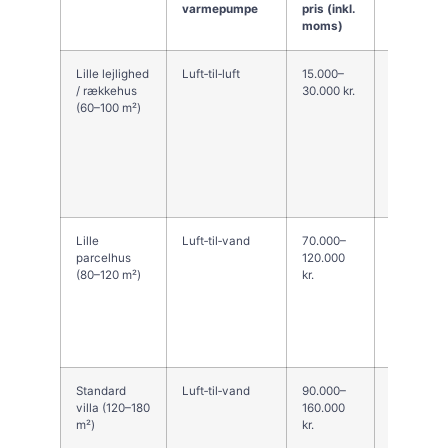
varmepumpe
pris (inkl.
tilbagebet
moms)
(groft)
Lille lejlighed
Luft‑til‑luft
15.000–
Ofte 3–10 
/ rækkehus
30.000 kr.
supplemen
(60–100 m²)
Lille
Luft‑til‑vand
70.000–
6–12 år
parcelhus
120.000
(80–120 m²)
kr.
Standard
Luft‑til‑vand
90.000–
7–15 år
villa (120–180
160.000
m²)
kr.