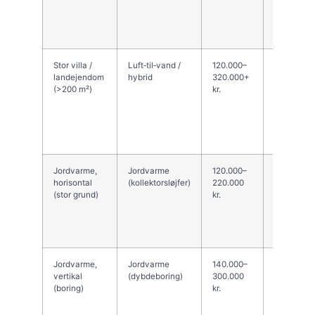
Stor villa /
Luft‑til‑vand /
120.000–
10–20+ år
landejendom
hybrid
320.000+
(>200 m²)
kr.
Jordvarme,
Jordvarme
120.000–
8–18 år
horisontal
(kollektorsløjfer)
220.000
(stor grund)
kr.
Jordvarme,
Jordvarme
140.000–
8–18 år
vertikal
(dybdeboring)
300.000
(boring)
kr.