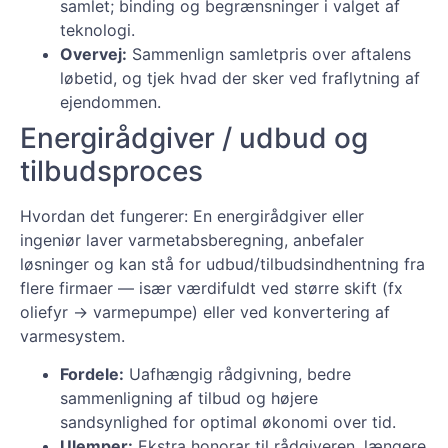
samlet; binding og begrænsninger i valget af
teknologi.
Overvej:
Sammenlign samletpris over aftalens
løbetid, og tjek hvad der sker ved fraflytning af
ejendommen.
Energirådgiver / udbud og
tilbudsproces
Hvordan det fungerer: En energirådgiver eller
ingeniør laver varmetabsberegning, anbefaler
løsninger og kan stå for udbud/tilbudsindhentning fra
flere firmaer — især værdifuldt ved større skift (fx
oliefyr → varmepumpe) eller ved konvertering af
varmesystem.
Fordele:
Uafhængig rådgivning, bedre
sammenligning af tilbud og højere
sandsynlighed for optimal økonomi over tid.
Ulemper:
Ekstra honorar til rådgiveren, længere