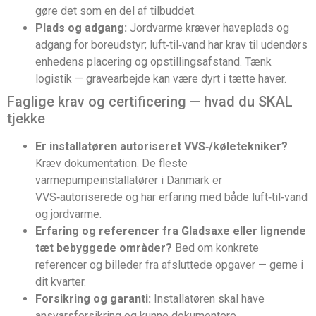
gøre det som en del af tilbuddet.
Plads og adgang:
Jordvarme kræver haveplads og
adgang for boreudstyr; luft‑til‑vand har krav til udendørs
enhedens placering og opstillingsafstand. Tænk
logistik — gravearbejde kan være dyrt i tætte haver.
Faglige krav og certificering — hvad du SKAL
tjekke
Er installatøren autoriseret VVS‑/køletekniker?
Kræv dokumentation. De fleste
varmepumpeinstallatører i Danmark er
VVS‑autoriserede og har erfaring med både luft‑til‑vand
og jordvarme.
Erfaring og referencer fra Gladsaxe eller lignende
tæt bebyggede områder?
Bed om konkrete
referencer og billeder fra afsluttede opgaver — gerne i
dit kvarter.
Forsikring og garanti:
Installatøren skal have
ansvarsforsikring og kunne dokumentere