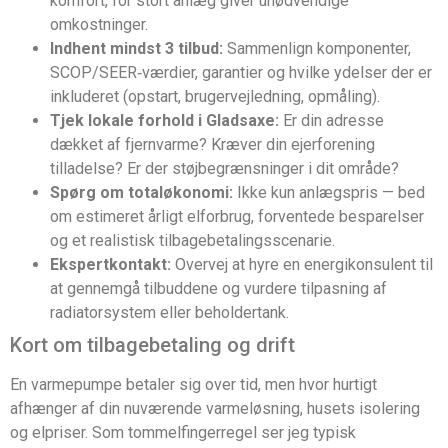
komfort, for stort anlæg giver unødvendige
omkostninger.
Indhent mindst 3 tilbud:
Sammenlign komponenter,
SCOP/SEER‑værdier, garantier og hvilke ydelser der er
inkluderet (opstart, brugervejledning, opmåling).
Tjek lokale forhold i Gladsaxe:
Er din adresse
dækket af fjernvarme? Kræver din ejerforening
tilladelse? Er der støjbegrænsninger i dit område?
Spørg om totaløkonomi:
Ikke kun anlægspris — bed
om estimeret årligt elforbrug, forventede besparelser
og et realistisk tilbagebetalingsscenarie.
Ekspertkontakt:
Overvej at hyre en energikonsulent til
at gennemgå tilbuddene og vurdere tilpasning af
radiatorsystem eller beholdertank.
Kort om tilbagebetaling og drift
En varmepumpe betaler sig over tid, men hvor hurtigt
afhænger af din nuværende varmeløsning, husets isolering
og elpriser. Som tommelfingerregel ser jeg typisk