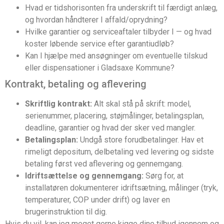
Hvad er tidshorisonten fra underskrift til færdigt anlæg,
og hvordan håndterer I affald/oprydning?
Hvilke garantier og serviceaftaler tilbyder I — og hvad
koster løbende service efter garantiudløb?
Kan I hjælpe med ansøgninger om eventuelle tilskud
eller dispensationer i Gladsaxe Kommune?
Kontrakt, betaling og aflevering
Skriftlig kontrakt:
Alt skal stå på skrift: model,
serienummer, placering, støjmålinger, betalingsplan,
deadline, garantier og hvad der sker ved mangler.
Betalingsplan:
Undgå store forudbetalinger. Hav et
rimeligt depositum, delbetaling ved levering og sidste
betaling først ved aflevering og gennemgang.
Idriftsættelse og gennemgang:
Sørg for, at
installatøren dokumenterer idriftsætning, målinger (tryk,
temperaturer, COP under drift) og laver en
brugerinstruktion til dig.
Hvis du vil, kan jeg meget gerne kigge dine tilbud igennem og