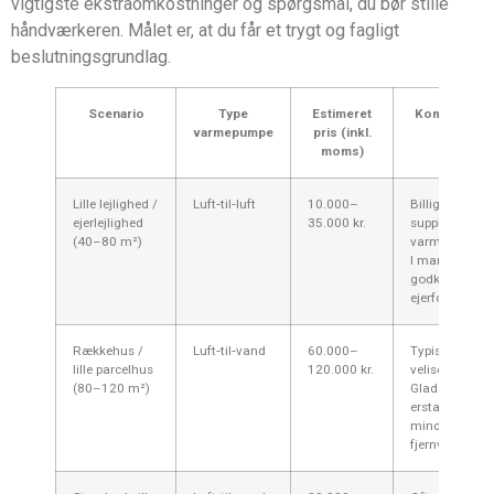
vigtigste ekstraomkostninger og spørgsmål, du bør stille
håndværkeren. Målet er, at du får et trygt og fagligt
beslutningsgrundlag.
Scenario
Type
Estimeret
Kommentar —
varmepumpe
pris (inkl.
moms)
Lille lejlighed /
Luft‑til‑luft
10.000–
Billigste løsnin
ejerlejlighed
35.000 kr.
supplerende
(40–80 m²)
varme/varmtv
I mange opga
godkendelse f
ejerforening.
Rækkehus /
Luft‑til‑vand
60.000–
Typisk god løs
lille parcelhus
120.000 kr.
velisolerede r
(80–120 m²)
Gladsaxe; kan
erstatte elvar
mindske
fjernvarmefor