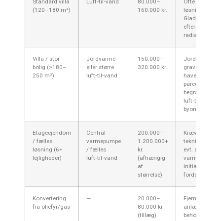
Standard villa
Luft‑til‑vand
80.000–
Ofte den mest
(120–180 m²)
160.000 kr.
løsning for vill
Gladsaxe — d
efter husets 
radiatorstørre
Villa / stor
Jordvarme
150.000–
Jordvarme kr
bolig (>180–
eller større
320.000 kr.
gravearbejde o
250 m²)
luft‑til‑vand
haven — Glad
parcelhaver k
begrænsende;
luft‑til‑vand of
byområder.
Etageejendom
Central
200.000–
Kræver vedtæ
/ fælles
varmepumpe
1.200.000+
teknisk projek
løsning (6+
/ fælles
kr.
evt. ændring a
lejligheder)
luft‑til‑vand
(afhængig
varmesystem —
af
initial invest
størrelse)
fordelagtigt i d
Konvertering
—
20.000–
Fjernelse af 
fra oliefyr/gas
80.000 kr.
anlæg, tilpasn
(tillæg)
beholdere/tils