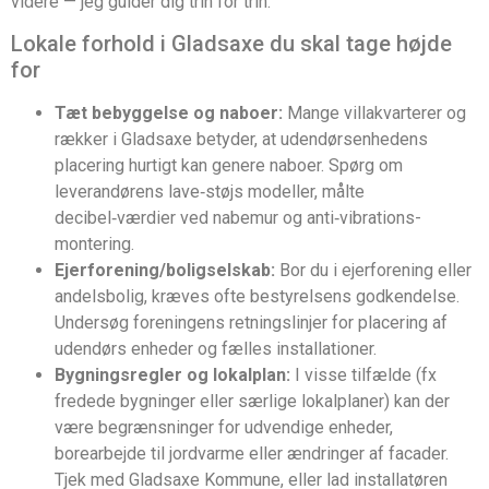
videre — jeg guider dig trin for trin.
Lokale forhold i Gladsaxe du skal tage højde
for
Tæt bebyggelse og naboer:
Mange villakvarterer og
rækker i Gladsaxe betyder, at udendørsenhedens
placering hurtigt kan genere naboer. Spørg om
leverandørens lave‑støjs modeller, målte
decibel‑værdier ved nabemur og anti‑vibrations­
montering.
Ejerforening/boligselskab:
Bor du i ejerforening eller
andelsbolig, kræves ofte bestyrelsens godkendelse.
Undersøg foreningens retningslinjer for placering af
udendørs enheder og fælles installationer.
Bygningsregler og lokalplan:
I visse tilfælde (fx
fredede bygninger eller særlige lokalplaner) kan der
være begrænsninger for udvendige enheder,
borearbejde til jordvarme eller ændringer af facader.
Tjek med Gladsaxe Kommune, eller lad installatøren