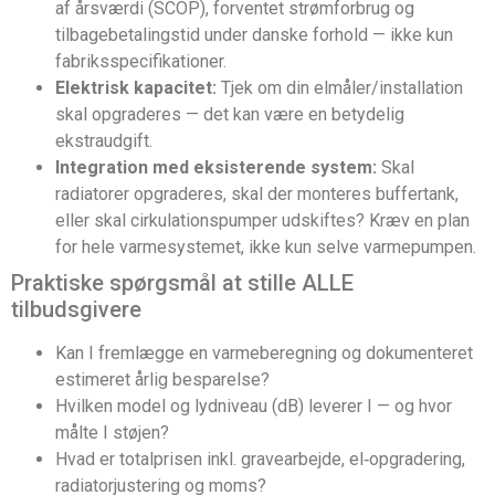
af årsværdi (SCOP), forventet strømforbrug og
tilbagebetalingstid under danske forhold — ikke kun
fabriksspecifikationer.
Elektrisk kapacitet:
Tjek om din elmåler/installation
skal opgraderes — det kan være en betydelig
ekstraudgift.
Integration med eksisterende system:
Skal
radiatorer opgraderes, skal der monteres buffertank,
eller skal cirkulationspumper udskiftes? Kræv en plan
for hele varmesystemet, ikke kun selve varmepumpen.
Praktiske spørgsmål at stille ALLE
tilbudsgivere
Kan I fremlægge en varmeberegning og dokumenteret
estimeret årlig besparelse?
Hvilken model og lydniveau (dB) leverer I — og hvor
målte I støjen?
Hvad er totalprisen inkl. gravearbejde, el‑opgradering,
radiatorjustering og moms?