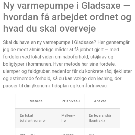
Ny varmepumpe i Gladsaxe —
hvordan få arbejdet ordnet og
hvad du skal overveje
Skal du have en ny varmepumpe i Gladsaxe? Her gennemgår
jeg de mest almindelige måder at få jobbet gjort — med
fordelen ved lokal viden om naboforhold, støjkrav og
boligtyper i kommunen. Hver metode har sine fordele,
ulemper og faldgruber; nedenfor får du konkrete råd, tjeklister
og estimerede forhold, så du kan vælge den løsning, der
passer til din økonomi, tidsplan og komfortniveau.
Metode
Prisniveau
Ansvar
Tidsra
Én lokal
Mellem–
Én leverandør
1–3 uge
totalentreprenør
høj
(kontrakt)
VVS + el +
Variabel
Dig
2–6 uge