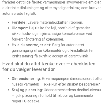
fraråder det til de fleste: varmepumper involverer kølemidler,
elektriske tilslutninger og ofte myndighedskrav, som kræver
autoriserede fagfolk.
Fordele:
Lavere materialeudgifter i teorien.
Ulemper:
Høj risiko for fejl, bortfald af garantier,
sikkerheds- og miljømæssige konsekvenser ved
forkert håndtering af kølemidler.
Hvis du overvejer det:
Sørg for autoriseret
gennemgang af en kølemontør og el-installatør før
idriftsætning; få skriftlig accept af garantivilkår.
Hvad skal du altid tænke over — checklisten
før du vælger leverandør
Dimensionering:
Er varmepumpen dimensioneret efter
husets varmetab — ikke kun efter ønsket besparelse?
Støj og placering:
Udendørsenhedens decibel‑niveau
— tjek placering i forhold til naboer og kommunale
regler i Gladsaxe.