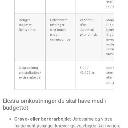
eventuel
radiatoropgra
Boliger
Hybrid/ventil-
Varierer /
Mange område
tilsluttet
løsninger
ofte
Gladsaxe er p
fjernvarme
eller ingen
upraktisk
fjernvarme — 
privat
økonomisk
Gladsaxe Fors
varmepumpe
investering; pr
installation k
uhensigtsmæss
kræve særskilt
Opgradering
—
5.000–
Kan være nød
elinstallation /
40.000 kr.
større anlæg,
ekstra arbejde
eller ved krav
gruppetavle.
Ekstra omkostninger du skal have med i
budgettet
Grave‑ eller borerarbejde:
Jordvarme og visse
fundamentløsninger kræver gravearbejde (kan variere