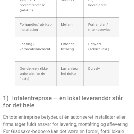
boreentreprenør
koordinerer
(adskilt)
Forhandler/fabrikat-
Mellem
Forhandler /
1–3 uge
installation
mærkeservice
Leasing /
Løbende
Udbyder
Installat
varmeabonnement
betaling
(service inkl.)
som
ovenfor
Gør‑det‑selv (ikke
Lav anlæg,
Du selv
Afhænge
anbefalet for de
høj risiko
af erfari
fleste)
1) Totalentreprise — én lokal leverandør står
for det hele
En totalentreprise betyder, at én autoriseret installatør eller
firma tager fuldt ansvar for levering, montéring og aflevering.
For Gladsaxe-beboere kan det være en fordel, fordi lokale