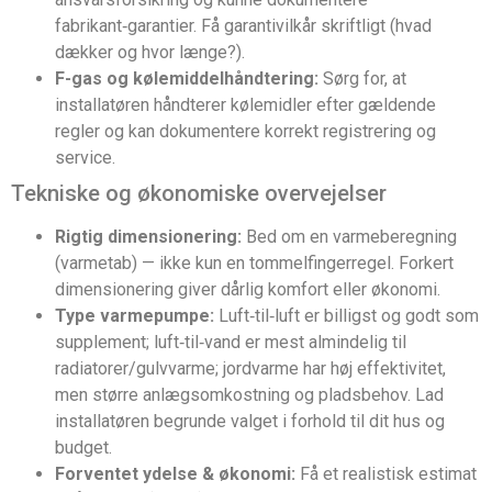
fabrikant‑garantier. Få garantivilkår skriftligt (hvad
dækker og hvor længe?).
F-gas og kølemiddelhåndtering:
Sørg for, at
installatøren håndterer kølemidler efter gældende
regler og kan dokumentere korrekt registrering og
service.
Tekniske og økonomiske overvejelser
Rigtig dimensionering:
Bed om en varmeberegning
(varmetab) — ikke kun en tommelfingerregel. Forkert
dimensionering giver dårlig komfort eller økonomi.
Type varmepumpe:
Luft‑til‑luft er billigst og godt som
supplement; luft‑til‑vand er mest almindelig til
radiatorer/gulvvarme; jordvarme har høj effektivitet,
men større anlægsomkostning og pladsbehov. Lad
installatøren begrunde valget i forhold til dit hus og
budget.
Forventet ydelse & økonomi:
Få et realistisk estimat