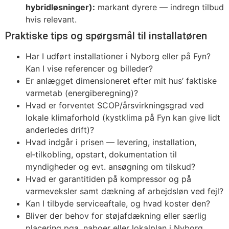
hybridløsninger):
markant dyrere — indregn tilbud
hvis relevant.
Praktiske tips og spørgsmål til installatøren
Har I udført installationer i Nyborg eller på Fyn?
Kan I vise referencer og billeder?
Er anlægget dimensioneret efter mit hus’ faktiske
varmetab (energiberegning)?
Hvad er forventet SCOP/årsvirkningsgrad ved
lokale klimaforhold (kystklima på Fyn kan give lidt
anderledes drift)?
Hvad indgår i prisen — levering, installation,
el‑tilkobling, opstart, dokumentation til
myndigheder og evt. ansøgning om tilskud?
Hvad er garantitiden på kompressor og på
varmeveksler samt dækning af arbejdsløn ved fejl?
Kan I tilbyde serviceaftale, og hvad koster den?
Bliver der behov for støjafdækning eller særlig
placering pga. naboer eller lokalplan i Nyborg