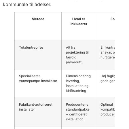
kommunale tilladelser.
Metode
Hvad er
Fordele
inkluderet
Totalentreprise
Alt fra
Én kontrakt, klart
projektering til
ansvar, ofte
færdig
hurtigere
prøvedrift
Specialiseret
Dimensionering,
Høj faglighed, oft
varmepumpe‑installatør
levering,
gode garantier
installation og
idriftsætning
Fabrikant‑autoriseret
Producentens
Optimal
installatør
standardpakke
kompatibilitet og
+ certificeret
producentgaranti
installation