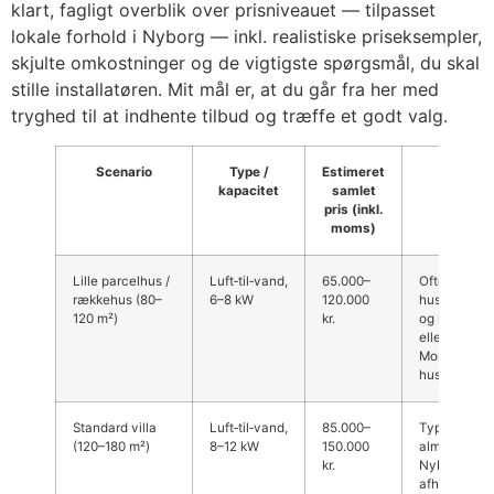
klart, fagligt overblik over prisniveauet — tilpasset
lokale forhold i Nyborg — inkl. realistiske priseksempler,
skjulte omkostninger og de vigtigste spørgsmål, du skal
stille installatøren. Mit mål er, at du går fra her med
tryghed til at indhente tilbud og træffe et godt valg.
Scenario
Type /
Estimeret
Kommen
kapacitet
samlet
Nyborg 
pris (inkl.
moms)
Lille parcelhus /
Luft‑til‑vand,
65.000–
Ofte tilstræk
rækkehus (80–
6–8 kW
120.000
huset er god
120 m²)
kr.
og har gulv
eller store r
Montøren sk
husets varm
Standard villa
Luft‑til‑vand,
85.000–
Typisk den 
(120–180 m²)
8–12 kW
150.000
almindelige 
kr.
Nyborg. Pri
afhænger af