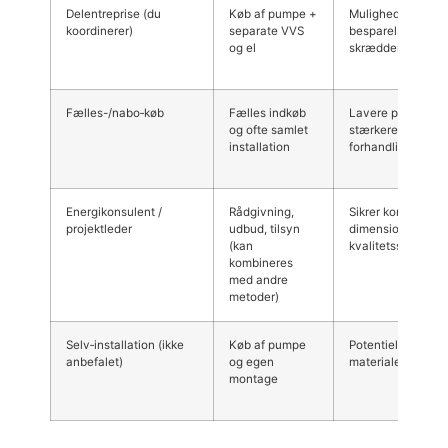
Delentreprise (du
Køb af pumpe +
Mulighed for
koordinerer)
separate VVS
besparelse og
og el
skræddersyning
Fælles-/nabo‑køb
Fælles indkøb
Lavere pris pr. hus
og ofte samlet
stærkere
installation
forhandlingsposit
Energikonsulent /
Rådgivning,
Sikrer korrekt
projektleder
udbud, tilsyn
dimensionering o
(kan
kvalitetssikring
kombineres
med andre
metoder)
Selv‑installation (ikke
Køb af pumpe
Potentielt billigst i
anbefalet)
og egen
materialer
montage