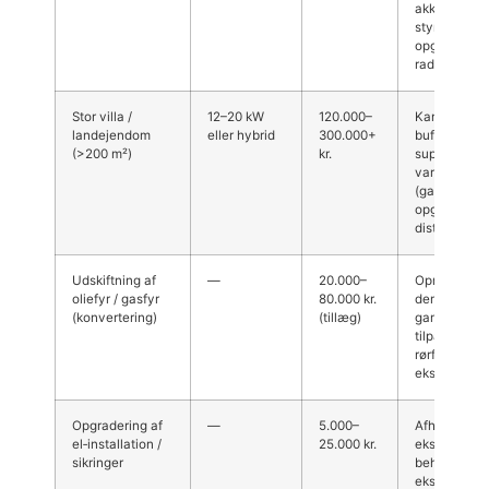
akkumulerin
styring og e
opgradering
radiatorer.
Stor villa /
12–20 kW
120.000–
Kan kræve s
landejendom
eller hybrid
300.000+
buffertank,
(>200 m²)
kr.
supplerend
varmekilde
(gas/olie/elb
opgradering
distribution
Udskiftning af
—
20.000–
Oprydning,
oliefyr / gasfyr
80.000 kr.
demontering
(konvertering)
(tillæg)
gammelt an
tilpasning af
rørføringer 
ekstra omko
Opgradering af
—
5.000–
Afhængig af
el‑installation /
25.000 kr.
eksisterende
sikringer
behov for st
ekstra kreds 