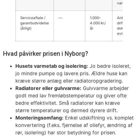
varmepump
Serviceaftale /
—
1.000–
Anbefales fo
garantiudvidelse
4.000 kr./
drift og
(årligt)
år
dokumentat
evt. garanti­
Hvad påvirker prisen i Nyborg?
Husets varmetab og isolering:
Jo bedre isoleret,
jo mindre pumpe og lavere pris. Ældre huse kan
kræve større anlæg eller radiatoropgradering.
Radiatorer eller gulvvarme:
Gulvvarme arbejder
godt med lav fremløbstemperatur og giver ofte
bedre effektivitet. Små radiatorer kan kræve
større temperaturer og dermed dyrere drift.
Monteringsomfang:
Enkel udskiftning vs. komplet
konvertering (f.eks. fjernelse af oliefyr, ændring af
rør, isolering) har stor betydning for prisen.