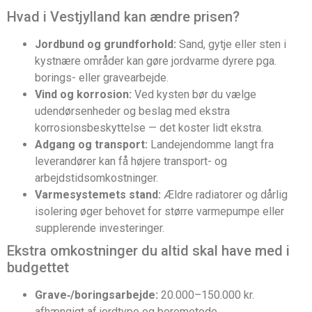
Hvad i Vestjylland kan ændre prisen?
Jordbund og grundforhold:
Sand, gytje eller sten i
kystnære områder kan gøre jordvarme dyrere pga.
borings- eller gravearbejde.
Vind og korrosion:
Ved kysten bør du vælge
udendørsenheder og beslag med ekstra
korrosionsbeskyttelse — det koster lidt ekstra.
Adgang og transport:
Landejendomme langt fra
leverandører kan få højere transport- og
arbejdstidsomkostninger.
Varmesystemets stand:
Ældre radiatorer og dårlig
isolering øger behovet for større varmepumpe eller
supplerende investeringer.
Ekstra omkostninger du altid skal have med i
budgettet
Grave‑/boringsarbejde:
20.000–150.000 kr.
afhængigt af jordtype og boremetode