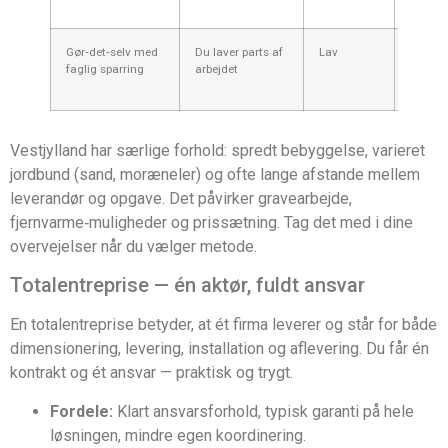
Gør‑det‑selv med
Du laver parts af
Lav
Meget
faglig sparring
arbejdet
varier
Vestjylland har særlige forhold: spredt bebyggelse, varieret
jordbund (sand, moræneler) og ofte lange afstande mellem
leverandør og opgave. Det påvirker gravearbejde,
fjernvarme‑muligheder og prissætning. Tag det med i dine
overvejelser når du vælger metode.
Totalentreprise — én aktør, fuldt ansvar
En totalentreprise betyder, at ét firma leverer og står for både
dimensionering, levering, installation og aflevering. Du får én
kontrakt og ét ansvar — praktisk og trygt.
Fordele:
Klart ansvarsforhold, typisk garanti på hele
løsningen, mindre egen koordinering.