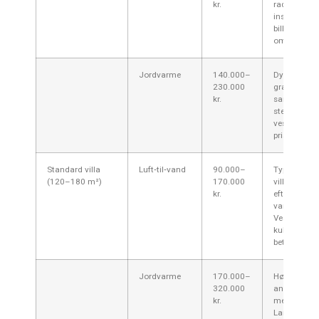
kr.
radiator/gu
installation
billigere i 
områder.
Jordvarme
140.000–
Dyrere pga.
230.000
gravearbejd
kr.
sandede ell
stenede jor
vestkysten 
pris.
Standard villa
Luft‑til‑vand
90.000–
Typisk mest 
(120–180 m²)
170.000
villaer; dim
kr.
efter husets
varmetab —
Vestjylland
kulde skal t
betragtning
Jordvarme
170.000–
Høj
320.000
anlægsomko
kr.
men stabil d
Lange rørsl