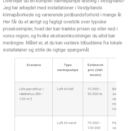
Overvejer du en komplet varmepumpe løsning i Vestjylland?
Jeg har arbejdet med installationer i Vestjyllands
klimapåvirkede og varierende jordbundsforhold i mange år.
Her får du et ærligt og fagligt overblik over typiske
priseksempler, hvad der kan trække prisen op eller ned i
vores region, og hvilke ekstraomkostninger du altid bør
medregne. Målet er, at du kan vurdere tilbuddene fra lokale
installatører og stille de rigtige spørgsmål.
Scenario
Type
Estimeret
Kommen
varmepumpe
pris (inkl.
Vestjyl
moms)
forh
Lille parcelhus /
Luft‑til‑luft
15.000–
Billigste lø
rækkehus (80–
35.000 kr.
som supple
120 m²)
varme; god t
mindre, god
isolerede bo
Luft‑til‑vand
70.000–
Passer som
130.000
varmekilde 