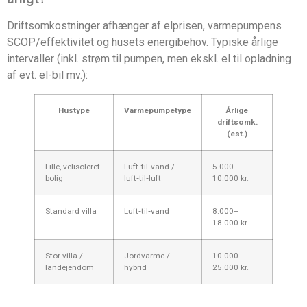
Driftsomkostninger afhænger af elprisen, varmepumpens
SCOP/effektivitet og husets energibehov. Typiske årlige
intervaller (inkl. strøm til pumpen, men ekskl. el til opladning
af evt. el-bil mv.):
Hustype
Varmepumpetype
Årlige
driftsomk.
(est.)
Lille, velisoleret
Luft‑til‑vand /
5.000–
bolig
luft‑til‑luft
10.000 kr.
Standard villa
Luft‑til‑vand
8.000–
18.000 kr.
Stor villa /
Jordvarme /
10.000–
landejendom
hybrid
25.000 kr.