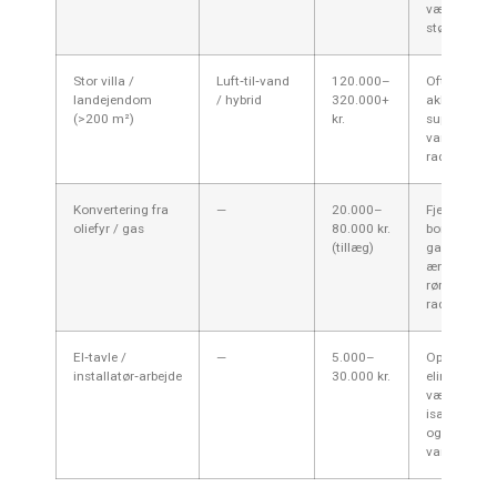
være nødve
større grun
Stor villa /
Luft‑til‑vand
120.000–
Ofte kræver 
landejendom
/ hybrid
320.000+
akkumuleri
(>200 m²)
kr.
supplerende
varmekilde
radiatoropg
Konvertering fra
—
20.000–
Fjernelse og
oliefyr / gas
80.000 kr.
bortskaffels
(tillæg)
gammelt fyr
ændringer i
rørsystem o
radiatoropg
El‑tavle /
—
5.000–
Opgradering
installatør‑arbejde
30.000 kr.
elinstallati
være nødve
især ved jo
og større
varmepumpe