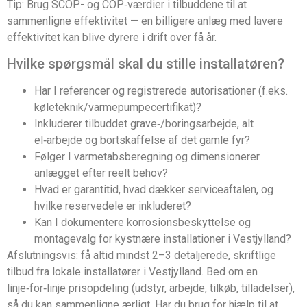
Tip: Brug SCOP- og COP‑værdier i tilbuddene til at
sammenligne effektivitet — en billigere anlæg med lavere
effektivitet kan blive dyrere i drift over få år.
Hvilke spørgsmål skal du stille installatøren?
Har I referencer og registrerede autorisationer (f.eks.
køleteknik/varmepumpecertifikat)?
Inkluderer tilbuddet grave‑/boringsarbejde, alt
el‑arbejde og bortskaffelse af det gamle fyr?
Følger I varmetabsberegning og dimensionerer
anlægget efter reelt behov?
Hvad er garantitid, hvad dækker serviceaftalen, og
hvilke reservedele er inkluderet?
Kan I dokumentere korrosionsbeskyttelse og
montagevalg for kystnære installationer i Vestjylland?
Afslutningsvis: få altid mindst 2–3 detaljerede, skriftlige
tilbud fra lokale installatører i Vestjylland. Bed om en
linje‑for‑linje prisopdeling (udstyr, arbejde, tilkøb, tilladelser),
så du kan sammenligne ærligt. Har du brug for hjælp til at