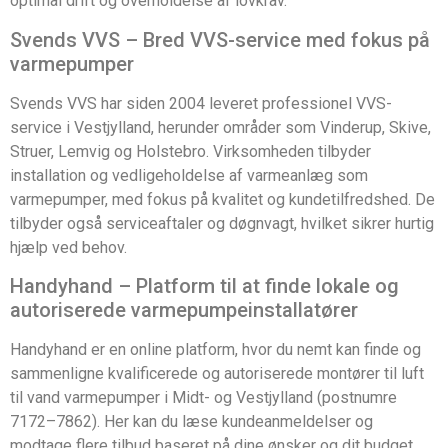
optimal drift og overholdelse af lovkrav.
Svends VVS – Bred VVS-service med fokus på
varmepumper
Svends VVS har siden 2004 leveret professionel VVS-
service i Vestjylland, herunder områder som Vinderup, Skive,
Struer, Lemvig og Holstebro. Virksomheden tilbyder
installation og vedligeholdelse af varmeanlæg som
varmepumper, med fokus på kvalitet og kundetilfredshed. De
tilbyder også serviceaftaler og døgnvagt, hvilket sikrer hurtig
hjælp ved behov.
Handyhand – Platform til at finde lokale og
autoriserede varmepumpeinstallatører
Handyhand er en online platform, hvor du nemt kan finde og
sammenligne kvalificerede og autoriserede montører til luft
til vand varmepumper i Midt- og Vestjylland (postnumre
7172–7862). Her kan du læse kundeanmeldelser og
modtage flere tilbud baseret på dine ønsker og dit budget.