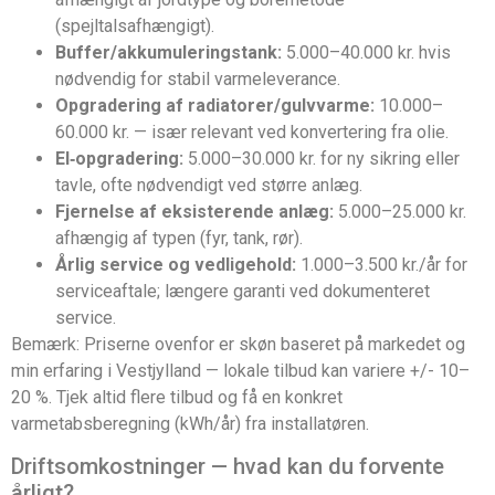
(spejltalsafhængigt).
Buffer/akkumuleringstank:
5.000–40.000 kr. hvis
nødvendig for stabil varmeleverance.
Opgradering af radiatorer/gulvvarme:
10.000–
60.000 kr. — især relevant ved konvertering fra olie.
El‑opgradering:
5.000–30.000 kr. for ny sikring eller
tavle, ofte nødvendigt ved større anlæg.
Fjernelse af eksisterende anlæg:
5.000–25.000 kr.
afhængig af typen (fyr, tank, rør).
Årlig service og vedligehold:
1.000–3.500 kr./år for
serviceaftale; længere garanti ved dokumenteret
service.
Bemærk: Priserne ovenfor er skøn baseret på markedet og
min erfaring i Vestjylland — lokale tilbud kan variere +/- 10–
20 %. Tjek altid flere tilbud og få en konkret
varmetabsberegning (kWh/år) fra installatøren.
Driftsomkostninger — hvad kan du forvente
årligt?