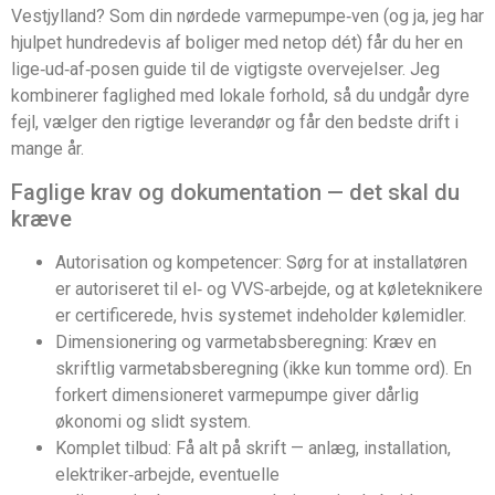
Vestjylland? Som din nørdede varmepumpe‑ven (og ja, jeg har
hjulpet hundredevis af boliger med netop dét) får du her en
lige‑ud‑af‑posen guide til de vigtigste overvejelser. Jeg
kombinerer faglighed med lokale forhold, så du undgår dyre
fejl, vælger den rigtige leverandør og får den bedste drift i
mange år.
Faglige krav og dokumentation — det skal du
kræve
Autorisation og kompetencer: Sørg for at installatøren
er autoriseret til el‑ og VVS‑arbejde, og at køleteknikere
er certificerede, hvis systemet indeholder kølemidler.
Dimensionering og varmetabsberegning: Kræv en
skriftlig varmetabsberegning (ikke kun tomme ord). En
forkert dimensioneret varmepumpe giver dårlig
økonomi og slidt system.
Komplet tilbud: Få alt på skrift — anlæg, installation,
elektriker‑arbejde, eventuelle