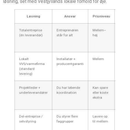
løsning, set med Vestjyllands lokale forhold for øje.
Løsning
Ansvar
Prisniveau
Tidsfo
Totalentreprise
Entreprenøren
Mellem–
Kortere
(én leverandør)
står for alt
høj
samlet 
Lokalt
Installatør +
Mellem
Norma
VVS/varmefirma
producentgaranti
(standard
levering)
Projektleder +
Du har løbende
Kan spare
Oftere
underleverandører
koordination
eller koste
længer
ekstra
Del‑entreprise /
Du styrer flere
Lavere op
Længer
selvstyring
faggrupper
til mellem
kræver 