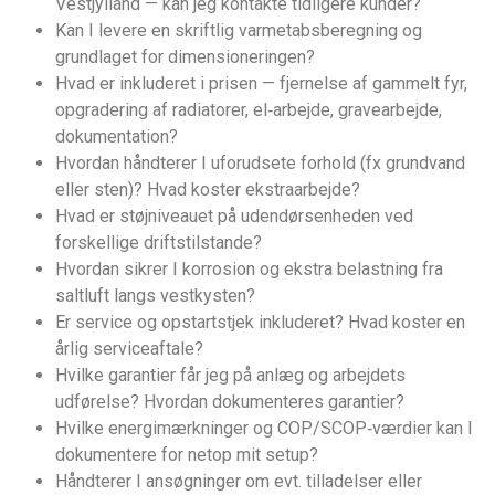
Vestjylland — kan jeg kontakte tidligere kunder?
Kan I levere en skriftlig varmetabsberegning og
grundlaget for dimensioneringen?
Hvad er inkluderet i prisen — fjernelse af gammelt fyr,
opgradering af radiatorer, el‑arbejde, gravearbejde,
dokumentation?
Hvordan håndterer I uforudsete forhold (fx grundvand
eller sten)? Hvad koster ekstraarbejde?
Hvad er støjniveauet på udendørsenheden ved
forskellige driftstilstande?
Hvordan sikrer I korrosion og ekstra belastning fra
saltluft langs vestkysten?
Er service og opstartstjek inkluderet? Hvad koster en
årlig serviceaftale?
Hvilke garantier får jeg på anlæg og arbejdets
udførelse? Hvordan dokumenteres garantier?
Hvilke energimærkninger og COP/SCOP‑værdier kan I
dokumentere for netop mit setup?
Håndterer I ansøgninger om evt. tilladelser eller