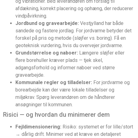
og vibrationer. Bed leverandøren om forslag til
afdækning, korrekt placering og ophæng, der reducerer
vindpåvirkning.
Jordbund og gravearbejde:
Vestjylland har både
sandede og fastere jordlag. For jordvarme betyder det
forskel på pris og metode (sløjfer vs. boring). Få en
geoteknisk vurdering, hvis du overvejer jordvarme.
Grundstørrelse og naboer:
Længere sløjfer eller
flere borehuller kræver plads — tjek skel,
adgangsforhold og informer naboer ved større
gravearbejde.
Kommunale regler og tilladelser:
For jordvarme og
borearbejde kan der være lokale tilladelser og
miljøkrav. Spørg leverandøren om de håndterer
ansøgninger til kommunen.
Risici — og hvordan du minimerer dem
Fejldimensionering:
Risiko: systemet er for lille/stort
→ dårlig drift. Minimer ved at kræve en detaljeret