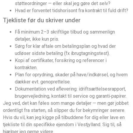
støtteordninger — eller skal jeg gøre det selv?
Hvad er forventet tidshorisont fra kontrakt til fuld drift?
Tjekliste før du skriver under
Få minimum 2–3 skriftlige tilbud og sammenlign
detaljer, ikke kun pris.
Sørg for klar aftale om betalingsplan og hvad der
udløser sidste betaling (fx ibrugtagningstest).
Kopi af certifikater, forsikring og referencer i
kontrakten.
Plan for oprydning, skader på have/indkørsel, og hvem
dækker evt. genoprettelse.
Dokumentation ved aflevering: idriftsættelsesrapport,
brugervejledning, kontakt til service og garanti‑papirer.
Jeg ved, det kan føles som mange detaljer — men gør jobbet
ordentligt fra starten, så slipper du for bekymringer senere.
Hvis du vil, kan jeg kigge på tilbuddene for dig eller lave en
tjekliste til din specifikke ejendom i Vestjylland. Sig til, så
hjælper jeg gerne videre.