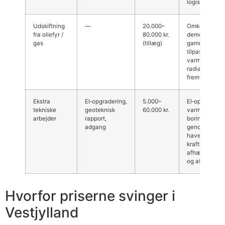
logistikomkos
Udskiftning
—
20.000–
Omkostning ti
fra oliefyr /
80.000 kr.
demontering 
gas
(tillæg)
gammelt fyr,
tilpasning af
varmesystem,
radiatorer elle
fremføringsar
Ekstra
El‑opgradering,
5.000–
El‑opgradering
tekniske
geoteknisk
60.000 kr.
varmepumpe,
arbejder
rapport,
boringstillade
adgang
genopretning
have/vej kan 
kraftigt i Vest
afhængigt af
og afstand.
Hvorfor priserne svinger i
Vestjylland