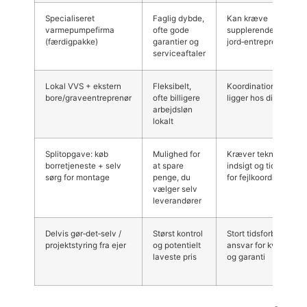
Specialiseret
Faglig dybde,
Kan kræve
varmepumpefirma
ofte gode
supplerende lokal
(færdigpakke)
garantier og
jord‑entreprenør
serviceaftaler
Lokal VVS + ekstern
Fleksibelt,
Koordinationsansvar
bore/graveentreprenør
ofte billigere
ligger hos dig
arbejdsløn
lokalt
Splitopgave: køb
Mulighed for
Kræver teknisk
borretjeneste + selv
at spare
indsigt og tid; risiko
sørg for montage
penge, du
for fejlkoordination
vælger selv
leverandører
Delvis gør‑det‑selv /
Størst kontrol
Stort tidsforbrug;
projektstyring fra ejer
og potentielt
ansvar for kvalitet
laveste pris
og garanti