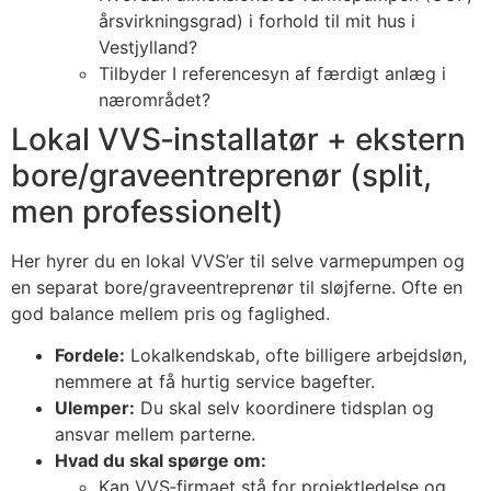
årsvirkningsgrad) i forhold til mit hus i
Vestjylland?
Tilbyder I referencesyn af færdigt anlæg i
nærområdet?
Lokal VVS‑installatør + ekstern
bore/graveentreprenør (split,
men professionelt)
Her hyrer du en lokal VVS’er til selve varmepumpen og
en separat bore/graveentreprenør til sløjferne. Ofte en
god balance mellem pris og faglighed.
Fordele:
Lokalkendskab, ofte billigere arbejdsløn,
nemmere at få hurtig service bagefter.
Ulemper:
Du skal selv koordinere tidsplan og
ansvar mellem parterne.
Hvad du skal spørge om:
Kan VVS‑firmaet stå for projektledelse og