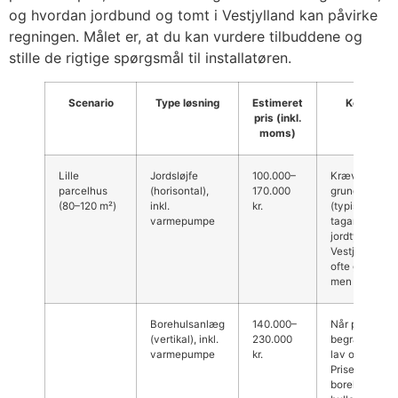
og hvordan jordbund og tomt i Vestjylland kan påvirke
regningen. Målet er, at du kan vurdere tilbuddene og
stille de rigtige spørgsmål til installatøren.
Scenario
Type løsning
Estimeret
Komment
pris (inkl.
Vestjyll
moms)
Lille
Jordsløjfe
100.000–
Kræver plads
parcelhus
(horisontal),
170.000
grunden til slø
(80–120 m²)
inkl.
kr.
(typisk 2–5 ×
varmepumpe
tagareal). Sa
jordtyper i
Vestjylland gi
ofte god yde
men tjek plad
Borehulsanlæg
140.000–
Når pladsen e
(vertikal), inkl.
230.000
begrænset ell
varmepumpe
kr.
lav overflade
Prisen afhæng
borehøjde/an