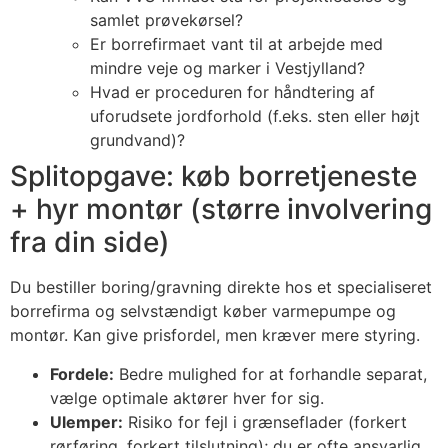
samlet prøvekørsel?
Er borrefirmaet vant til at arbejde med
mindre veje og marker i Vestjylland?
Hvad er proceduren for håndtering af
uforudsete jordforhold (f.eks. sten eller højt
grundvand)?
Splitopgave: køb borretjeneste
+ hyr montør (større involvering
fra din side)
Du bestiller boring/gravning direkte hos et specialiseret
borrefirma og selvstændigt køber varmepumpe og
montør. Kan give prisfordel, men kræver mere styring.
Fordele:
Bedre mulighed for at forhandle separat,
vælge optimale aktører hver for sig.
Ulemper:
Risiko for fejl i grænseflader (forkert
rørføring, forkert tilslutning); du er ofte ansvarlig