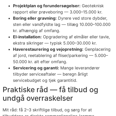
Projektplan og forundersøgelser:
Geoteknisk
rapport eller prøveboring — 3.000–15.000 kr.
Boring eller gravning:
Dyrere ved store dybder,
sten eller vandfyldte lag — tillæg 10.000–100.000
kr. afhængig af omfang.
El‑installation:
Opgradering af elmåler eller tavle,
ekstra sikringer — typisk 5.000–30.000 kr.
Haverestaurering og vejopretning:
Genplacering
af jord, reetablering af fliser/parkering — 5.000–
50.000 kr. alt efter omfang.
Servicering og garanti:
Mange leverandører
tilbyder serviceaftaler — beregn årligt
servicebudget og tjek garantitid.
Praktiske råd — få tilbud og
undgå overraskelser
Mit råd: få 2–3 skriftlige tilbud, og sørg for at
tilbuddene er direkte sammenlignelige (samme