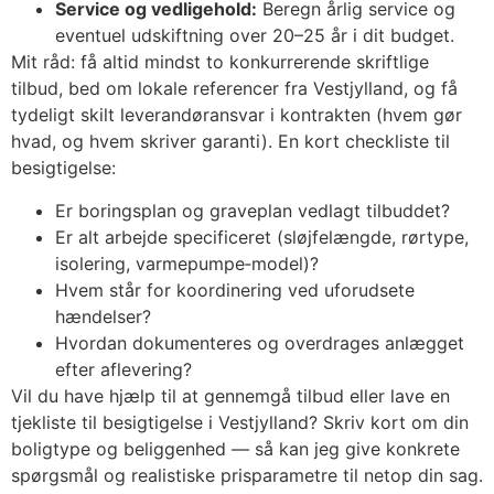
Service og vedligehold:
Beregn årlig service og
eventuel udskiftning over 20–25 år i dit budget.
Mit råd: få altid mindst to konkurrerende skriftlige
tilbud, bed om lokale referencer fra Vestjylland, og få
tydeligt skilt leverandøransvar i kontrakten (hvem gør
hvad, og hvem skriver garanti). En kort checkliste til
besigtigelse:
Er boringsplan og graveplan vedlagt tilbuddet?
Er alt arbejde specificeret (sløjfelængde, rørtype,
isolering, varmepumpe‑model)?
Hvem står for koordinering ved uforudsete
hændelser?
Hvordan dokumenteres og overdrages anlægget
efter aflevering?
Vil du have hjælp til at gennemgå tilbud eller lave en
tjekliste til besigtigelse i Vestjylland? Skriv kort om din
boligtype og beliggenhed — så kan jeg give konkrete
spørgsmål og realistiske prisparametre til netop din sag.