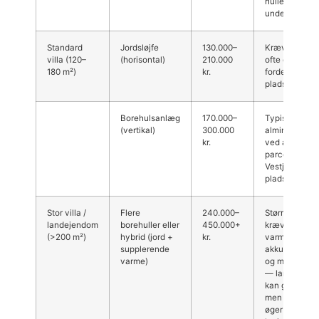
huller og
undergrund.
Standard
Jordsløjfe
130.000–
Kræver større
villa (120–
(horisontal)
210.000
ofte økonomi
180 m²)
kr.
fordelagtigt h
pladsen finde
Borehulsanlæg
170.000–
Typisk den m
(vertikal)
300.000
almindelige l
kr.
ved almindel
parcelhusgru
Vestjylland u
plads.
Stor villa /
Flere
240.000–
Større system
landejendom
borehuller eller
450.000+
kræver større
(>200 m²)
hybrid (jord +
kr.
varmepumpe, 
supplerende
akkumulering
varme)
og mere bore
— landet Vest
kan give god 
men større af
øger