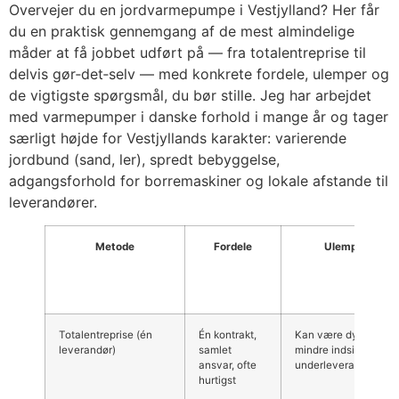
Overvejer du en jordvarmepumpe i Vestjylland? Her får
du en praktisk gennemgang af de mest almindelige
måder at få jobbet udført på — fra totalentreprise til
delvis gør‑det‑selv — med konkrete fordele, ulemper og
de vigtigste spørgsmål, du bør stille. Jeg har arbejdet
med varmepumper i danske forhold i mange år og tager
særligt højde for Vestjyllands karakter: varierende
jordbund (sand, ler), spredt bebyggelse,
adgangsforhold for borremaskiner og lokale afstande til
leverandører.
Metode
Fordele
Ulemper
Totalentreprise (én
Én kontrakt,
Kan være dyrere;
leverandør)
samlet
mindre indsigt i
ansvar, ofte
underleverandører
hurtigst