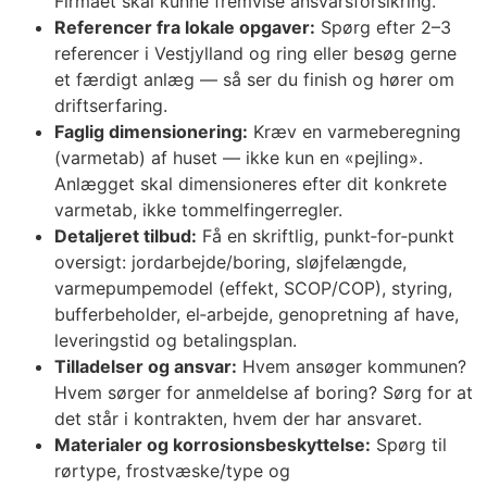
Firmaet skal kunne fremvise ansvarsforsikring.
Referencer fra lokale opgaver:
Spørg efter 2–3
referencer i Vestjylland og ring eller besøg gerne
et færdigt anlæg — så ser du finish og hører om
driftserfaring.
Faglig dimensionering:
Kræv en varmeberegning
(varmetab) af huset — ikke kun en «pejling».
Anlægget skal dimensioneres efter dit konkrete
varmetab, ikke tommelfingerregler.
Detaljeret tilbud:
Få en skriftlig, punkt‑for‑punkt
oversigt: jordarbejde/boring, sløjfelængde,
varmepumpemodel (effekt, SCOP/COP), styring,
bufferbeholder, el‑arbejde, genopretning af have,
leveringstid og betalingsplan.
Tilladelser og ansvar:
Hvem ansøger kommunen?
Hvem sørger for anmeldelse af boring? Sørg for at
det står i kontrakten, hvem der har ansvaret.
Materialer og korrosionsbeskyttelse:
Spørg til
rørtype, frostvæske/type og