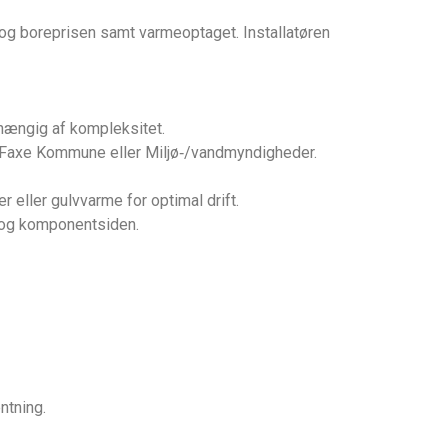
og boreprisen samt varmeoptaget. Installatøren
fhængig af kompleksitet.
 Faxe Kommune eller Miljø‑/vandmyndigheder.
r eller gulvvarme for optimal drift.
r og komponentsiden.
ntning.