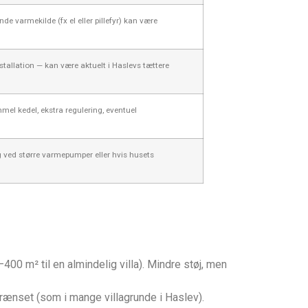
de varmekilde (fx el eller pillefyr) kan være
tallation — kan være aktuelt i Haslevs tættere
mel kedel, ekstra regulering, eventuel
g ved større varmepumper eller hvis husets
00 m² til en almindelig villa). Mindre støj, men
rænset (som i mange villagrunde i Haslev).