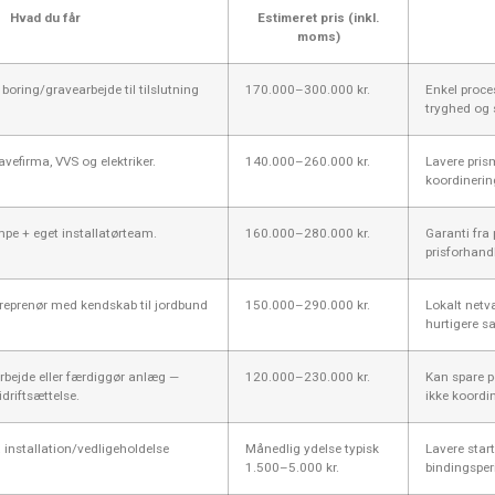
Hvad du får
Estimeret pris (inkl.
moms)
 boring/gravearbejde til tilslutning
170.000–300.000 kr.
Enkel proces
tryghed og s
vefirma, VVS og elektriker.
140.000–260.000 kr.
Lavere pris
koordinerin
mpe + eget installatørteam.
160.000–280.000 kr.
Garanti fra
prisforhand
treprenør med kendskab til jordbund
150.000–290.000 kr.
Lokalt netv
hurtigere s
rbejde eller færdiggør anlæg —
120.000–230.000 kr.
Kan spare pe
idriftsættelse.
ikke koordin
. installation/vedligeholdelse
Månedlig ydelse typisk
Lavere star
1.500–5.000 kr.
bindingsper