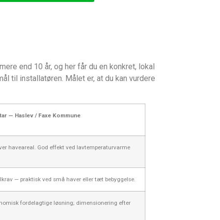
re end 10 år, og her får du en konkret, lokal
til installatøren. Målet er, at du kan vurdere
ar — Haslev / Faxe Kommune
ver haveareal. God effekt ved lavtemperaturvarme
lkrav — praktisk ved små haver eller tæt bebyggelse.
omisk fordelagtige løsning; dimensionering efter