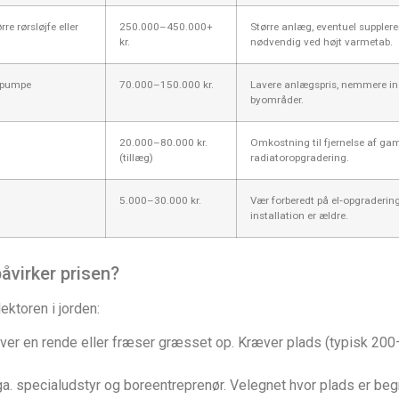
e rørsløjfe eller
250.000–450.000+
Større anlæg, eventuel suppleren
kr.
nødvendig ved højt varmetab.
mepumpe
70.000–150.000 kr.
Lavere anlægspris, nemmere ins
byområder.
20.000–80.000 kr.
Omkostning til fjernelse af gam
(tillæg)
radiatoropgradering.
5.000–30.000 kr.
Vær forberedt på el‑opgraderin
installation er ældre.
åvirker prisen?
ektoren i jorden:
aver en rende eller fræser græsset op. Kræver plads (typisk 200–4
a. specialudstyr og boreentreprenør. Velegnet hvor plads er beg