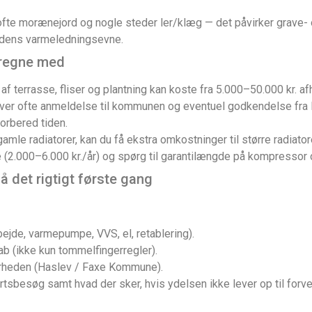
fte morænejord og nogle steder ler/klæg — det påvirker grave- 
ordens varmeledningsevne.
 regne med
af terrasse, fliser og plantning kan koste fra 5.000–50.000 kr. a
ver ofte anmeldelse til kommunen og eventuel godkendelse fra
forbered tiden.
amle radiatorer, kan du få ekstra omkostninger til større radiatore
e (2.000–6.000 kr./år) og spørg til garantilængde på kompresso
å det rigtigt første gang
bejde, varmepumpe, VVS, el, retablering).
b (ikke kun tommelfingerregler).
nærheden (Haslev / Faxe Kommune).
rtsbesøg samt hvad der sker, hvis ydelsen ikke lever op til forve