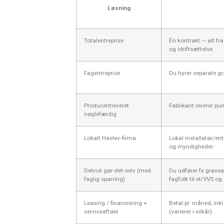
Løsning
Totalentreprise
Én kontrakt — alt fra
og idriftsættelse.
Fagentreprise
Du hyrer separate gra
Producentleveret
Fabrikant leverer pu
nøglefærdig
Lokalt Haslev‑firma
Lokal installatør/en
og myndigheder.
Delvist gør‑det‑selv (med
Du udfører fx gravea
faglig sparring)
fagfolk til el/VVS og 
Leasing / finansiering +
Betal pr. måned, inkl
serviceaftale
(varierer i vilkår).