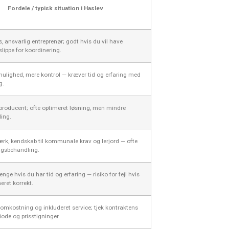
Fordele / typisk situation i Haslev
, ansvarlig entreprenør; godt hvis du vil have
lippe for koordinering.
mulighed, mere kontrol — kræver tid og erfaring med
g.
 producent; ofte optimeret løsning, men mindre
ling.
ærk, kendskab til kommunale krav og lerjord — ofte
agsbehandling.
nge hvis du har tid og erfaring — risiko for fejl hvis
eret korrekt.
tomkostning og inkluderet service; tjek kontraktens
iode og prisstigninger.