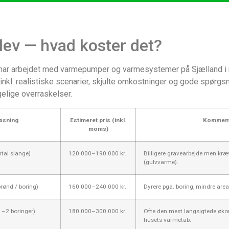
ev — hvad koster det?
g har arbejdet med varmepumper og varmesystemer på Sjælland i me
kl. realistiske scenarier, skjulte omkostninger og gode spørgsmål 
elige overraskelser.
øsning
Estimeret pris (inkl.
Komment
moms)
tal slange)
120.000–190.000 kr.
Billigere gravearbejde men kræ
(gulvvarme).
rønd / boring)
160.000–240.000 kr.
Dyrere pga. boring, mindre area
1–2 boringer)
180.000–300.000 kr.
Ofte den mest langsigtede økon
husets varmetab.