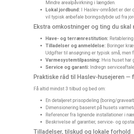
Mindre arealpåvirkning i længden.
Lokal jordbund:
I Haslev-området er der o
vil typisk anbefale boringsdybde ud fra j
Ekstra omkostninger og ting du skal
Have- og terrænrestitution:
Retablering 
Tilladelser og anmeldelse:
Boringer kræ
Udgifter til ansøgning er typisk små, men 
Varmesystemtilpasning:
Hvis huset har g
Service og garanti:
Indregn serviceaftal
Praktiske råd til Haslev-husejeren — f
Få altid mindst 3 tilbud og bed om:
En detaljeret prisopdeling (boring/gravear
Dimensionering baseret på husets varmeta
Referencer fra lignende installationer i 
Beskrivelse af garantier, service‑ og opsta
Tilladelser, tilskud og lokale forhold