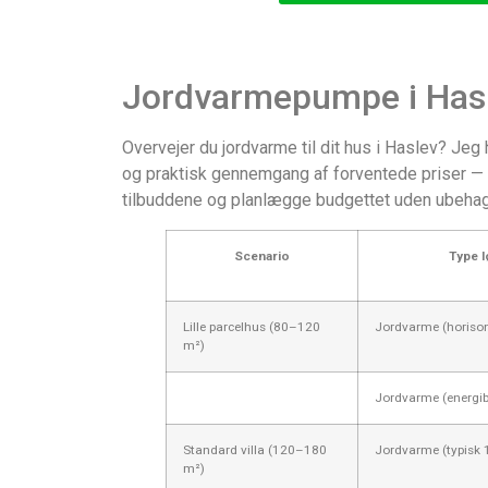
Jordvarmepumpe i Hasl
Overvejer du jordvarme til dit hus i Haslev? Je
og praktisk gennemgang af forventede priser — in
tilbuddene og planlægge budgettet uden ubehag
Scenario
Type l
Lille parcelhus (80–120
Jordvarme (horison
m²)
Jordvarme (energi­b
Standard villa (120–180
Jordvarme (typisk 
m²)