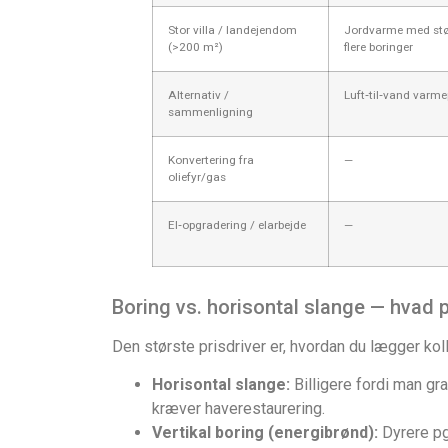
Stor villa / landejendom
Jordvarme med størr
(>200 m²)
flere boringer
Alternativ /
Luft‑til‑vand var
sammenligning
Konvertering fra
—
oliefyr/gas
El‑opgradering / elarbejde
—
Boring vs. horisontal slange — hvad p
Den største prisdriver er, hvordan du lægger koll
Horisontal slange:
Billigere fordi man gr
kræver haverestaurering.
Vertikal boring (energi­brønd):
Dyrere pg