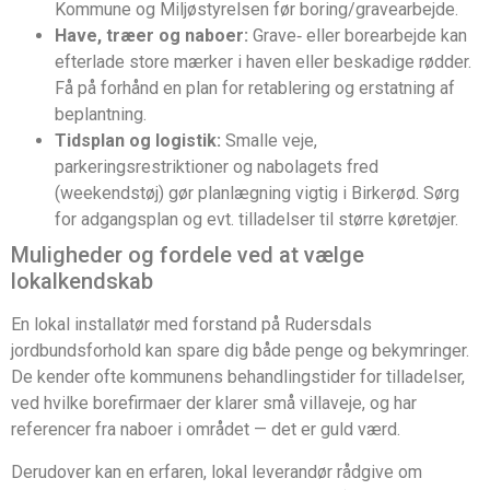
Kommune og Miljøstyrelsen før boring/gravearbejde.
Have, træer og naboer:
Grave‑ eller borearbejde kan
efterlade store mærker i haven eller beskadige rødder.
Få på forhånd en plan for retablering og erstatning af
beplantning.
Tidsplan og logistik:
Smalle veje,
parkeringsrestriktioner og nabolagets fred
(weekendstøj) gør planlægning vigtig i Birkerød. Sørg
for adgangsplan og evt. tilladelser til større køretøjer.
Muligheder og fordele ved at vælge
lokalkendskab
En lokal installatør med forstand på Rudersdals
jordbundsforhold kan spare dig både penge og bekymringer.
De kender ofte kommunens behandlingstider for tilladelser,
ved hvilke borefirmaer der klarer små villaveje, og har
referencer fra naboer i området — det er guld værd.
Derudover kan en erfaren, lokal leverandør rådgive om