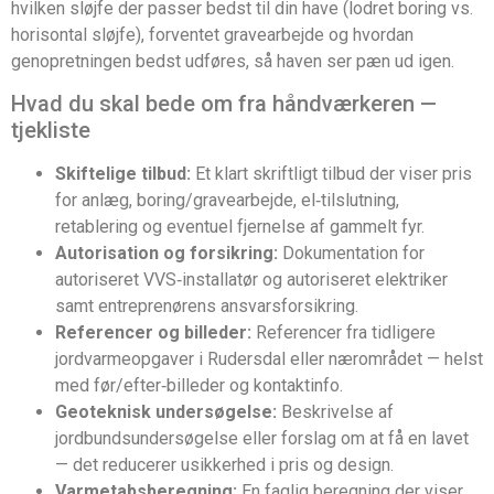
hvilken sløjfe der passer bedst til din have (lodret boring vs.
horisontal sløjfe), forventet gravearbejde og hvordan
genopretningen bedst udføres, så haven ser pæn ud igen.
Hvad du skal bede om fra håndværkeren —
tjekliste
Skiftelige tilbud:
Et klart skriftligt tilbud der viser pris
for anlæg, boring/gravearbejde, el‑tilslutning,
retablering og eventuel fjernelse af gammelt fyr.
Autorisation og forsikring:
Dokumentation for
autoriseret VVS‑installatør og autoriseret elektriker
samt entreprenørens ansvarsforsikring.
Referencer og billeder:
Referencer fra tidligere
jordvarmeopgaver i Rudersdal eller nærområdet — helst
med før/efter‑billeder og kontaktinfo.
Geoteknisk undersøgelse:
Beskrivelse af
jordbundsundersøgelse eller forslag om at få en lavet
— det reducerer usikkerhed i pris og design.
Varmetabsberegning:
En faglig beregning der viser