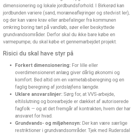
dimensionering og lokale jordbundsforhold. I Birkerød kan
jordbunden variere (sand, moræneaflejringer og stedvist ler),
og der kan være krav eller anbefalinger fra kommunen
omkring boring tæt på vandløb, søer eller beskyttede
grundvandsområder. Derfor skal du ikke bare købe en
varmepumpe; du skal købe et gennemarbejdet projekt.
Risici du skal have styr på
Forkert dimensionering:
For lille eller
overdimensioneret anlæg giver dårlig økonomi og
komfort. Bed altid om en varmetabsberegning og en
faglig beregning af jordsløjfens længde.
Uklare ansvarslinjer:
Sørg for, at VVS‑arbejde,
eltilslutning og borearbejde er dækket af autoriserede
fagfolk — og at det fremgår af kontrakten, hvem der har
ansvaret for hvad.
Grundvands- og miljøhensyn:
Der kan være særlige
restriktioner i grundvandsområder. Tjek med Rudersdal