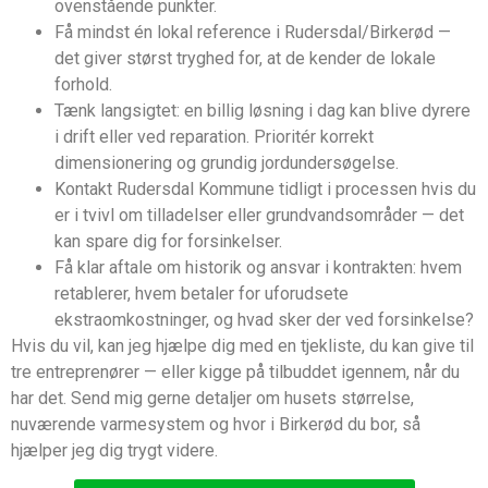
ovenstående punkter.
Få mindst én lokal reference i Rudersdal/Birkerød —
det giver størst tryghed for, at de kender de lokale
forhold.
Tænk langsigtet: en billig løsning i dag kan blive dyrere
i drift eller ved reparation. Prioritér korrekt
dimensionering og grundig jordundersøgelse.
Kontakt Rudersdal Kommune tidligt i processen hvis du
er i tvivl om tilladelser eller grundvandsområder — det
kan spare dig for forsinkelser.
Få klar aftale om historik og ansvar i kontrakten: hvem
retablerer, hvem betaler for uforudsete
ekstraomkostninger, og hvad sker der ved forsinkelse?
Hvis du vil, kan jeg hjælpe dig med en tjekliste, du kan give til
tre entreprenører — eller kigge på tilbuddet igennem, når du
har det. Send mig gerne detaljer om husets størrelse,
nuværende varmesystem og hvor i Birkerød du bor, så
hjælper jeg dig trygt videre.