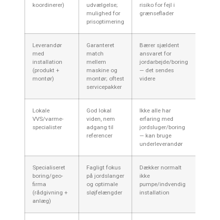
koordinerer)
udvælgelse;
risiko for fejl i
VVS o
mulighed for
grænseflader
elektr
prisoptimering
for sig
Leverandør
Garanteret
Bærer sjældent
Lever
med
match
ansvaret for
lever
installation
mellem
jordarbejde/boring
og mo
(produkt +
maskine og
— det sendes
jordar
montør)
montør; oftest
videre
ofte e
servicepakker
Lokale
God lokal
Ikke alle har
VVS h
VVS/varme-
viden, nem
erfaring med
indve
specialister
adgang til
jordsluger/boring
tilslut
referencer
— kan bruge
koordi
underleverandør
øvrigt
Specialiseret
Fagligt fokus
Dækker normalt
Ansva
boring/geo-
på jordslanger
ikke
jords
firma
og optimale
pumpe/indvendig
dokum
(rådgivning +
sløjfelængder
installation
af jor
anlæg)