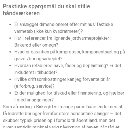
Praktiske spørgsmål du skal stille
håndværkeren
Er anlægget dimensioneret efter mit hus’ faktiske
varmetab (ikke kun kvadratmeter)?
Har I referencer fra lignende jordvarmeprojekter i
Birkerød eller omegn?
Hvad er garantien på kompressor, komponentsæt og på
grave‑/boringsarbejdet?
Hvordan retableres have, fliser og beplantning? Er det
inkluderet i tilbuddet?
Hvilke driftsomkostninger kan jeg forvente pr. år
(elforbrug, service)?
Er der mulighed for tilskud eller finansiering, og hjælper
I med ansøgninger?
Som afrunding: i Birkerød vil mange parcelhuse ende med at
få lodrette boringer fremfor store horisontale slanger — det
skubber typisk prisen op i forhold til åbent land, men det
giver samtidig minimal varig påvirkning af haven. Mit råd er