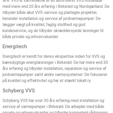
M.R. VVS & Varmeteknik er en autoriseret VVS-installatør
med mere end 20 års erfaring i Birkerød og Nordsjælland. De
tilbyder både akut VVS-service og planlagte projekter,
herunder installation og service af jordvarmepumper. De
lægger vægt på kvalitet, faglig stolthed og god
kundeservice, og de tilbyder skræddersyede løsninger til
både private og erhvervskunder.
Energitech
Energitech er kendt for deres ekspertise inden for VVS og
bæredygtige energiløsninger i Birkerød. De har mere end 30
års erfaring og tilbyder installation, reparation og service af
jordvarmepumper samt andre varmesystemer. De fokuserer
på kvalitet og effektivitet og har et stærkt lokalt ry.
Schyberg VVS
Schyberg VVS har over 30 års erfaring med installation og
service af varmepumper i Birkerød. De arbejder med både
private og erhvervskunder og tilbyder kompetent rådgivning