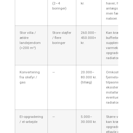
(2–4
kr.
haver; højere
boringer)
anlægsomkostni
men færre gener 
naboer.
Stor villa /
Store sløjfer
260.000–
Kan kræve større
ældre
/ flere
450.000+
bufferbeholder, ev
landejendom
boringer
kr.
supplerende
(>200 m²)
varmekilde eller
opgradering af
radiatorer.
Konvertering
—
20.000–
Omkostning til
fra oliefyr /
80.000 kr.
fjernelse af tank,
gas
(tillæg)
tilpasning af
eksisterende
installation og
eventuel
radiatoropgrader
El‑opgradering
—
5.000–
Større varmepum
/ el‑arbejde
30.000 kr.
kan kræve
opgradering af
eltavle eller særsk