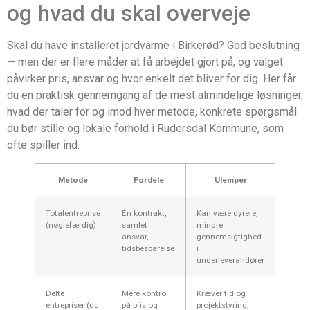
og hvad du skal overveje
Skal du have installeret jordvarme i Birkerød? God beslutning
— men der er flere måder at få arbejdet gjort på, og valget
påvirker pris, ansvar og hvor enkelt det bliver for dig. Her får
du en praktisk gennemgang af de mest almindelige løsninger,
hvad der taler for og imod hver metode, konkrete spørgsmål
du bør stille og lokale forhold i Rudersdal Kommune, som
ofte spiller ind.
Metode
Fordele
Ulemper
Typis
Totalentreprise
Én kontrakt,
Kan være dyrere;
Entre
(nøglefærdig)
samlet
mindre
vareta
ansvar,
gennemsigtighed
jordsl
tidsbesparelse
i
varme
underleverandører
VVS og
Delte
Mere kontrol
Kræver tid og
Du ko
entrepriser (du
på pris og
projektstyring;
boring