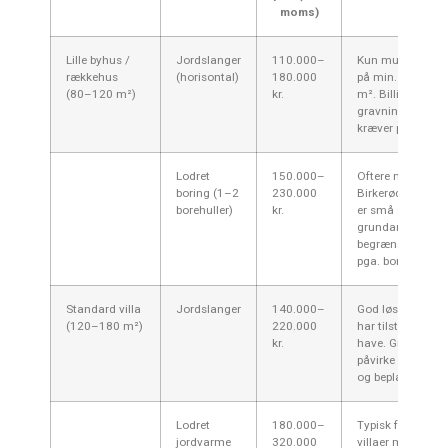
moms)
Lille byhus /
Jordslanger
110.000–
Kun muligt ved 
rækkehus
(horisontal)
180.000
på min. 200–40
(80–120 m²)
kr.
m². Billigere
gravning, men
kræver plads.
Lodret
150.000–
Oftere nødvendig
boring (1–2
230.000
Birkerød hvor ha
borehuller)
kr.
er små eller
grundarealet er
begrænset; dyrer
pga. boring.
Standard villa
Jordslanger
140.000–
God løsning hvis
(120–180 m²)
220.000
har tilstrækkelig
kr.
have. Gravning 
påvirke belægni
og beplantning.
Lodret
180.000–
Typisk for Birker
jordvarme
320.000
villaer med mind