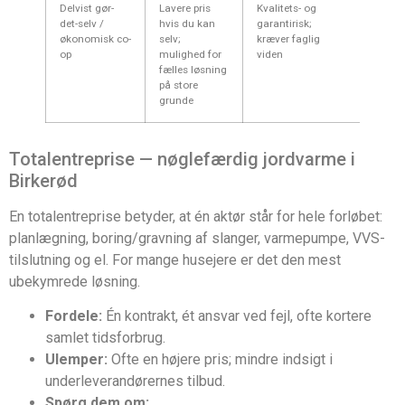
Delvist gør-
Lavere pris
Kvalitets- og
Du ta
det-selv /
hvis du kan
garantirisk;
ansvar
økonomisk co-
selv;
kræver faglig
af arb
op
mulighed for
viden
fælles løsning
på store
grunde
Totalentreprise — nøglefærdig jordvarme i
Birkerød
En totalentreprise betyder, at én aktør står for hele forløbet:
planlægning, boring/gravning af slanger, varmepumpe, VVS-
tilslutning og el. For mange husejere er det den mest
ubekymrede løsning.
Fordele:
Én kontrakt, ét ansvar ved fejl, ofte kortere
samlet tidsforbrug.
Ulemper:
Ofte en højere pris; mindre indsigt i
underleverandørernes tilbud.
Spørg dem om: