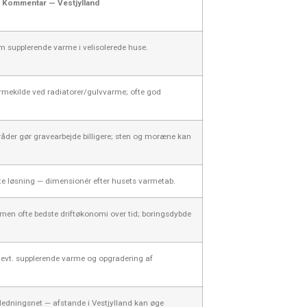
Kommentar — Vestjylland
om supplerende varme i velisolerede huse.
mekilde ved radiatorer/gulvvarme; ofte god
råder gør gravearbejde billigere; sten og moræne kan
e løsning — dimensionér efter husets varmetab.
en ofte bedste driftøkonomi over tid; boringsdybde
r, evt. supplerende varme og opgradering af
ledningsnet — afstande i Vestjylland kan øge