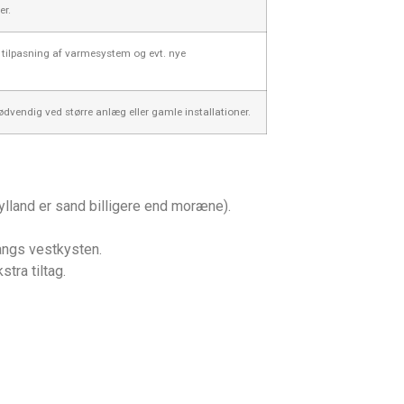
er.
, tilpasning af varmesystem og evt. nye
vendig ved større anlæg eller gamle installationer.
ylland er sand billigere end moræne).
angs vestkysten.
tra tiltag.