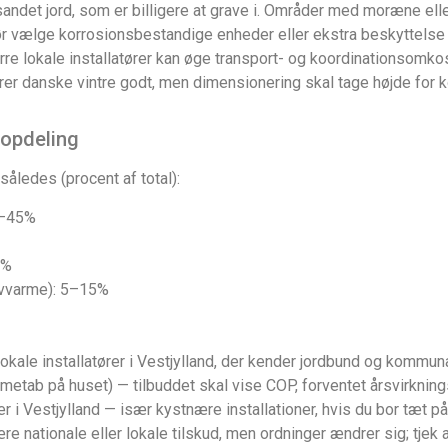
andet jord, som er billigere at grave i. Områder med moræne ell
 bør vælge korrosionsbestandige enheder eller ekstra beskyttelse 
re lokale installatører kan øge transport- og koordinationsomkos
 danske vintre godt, men dimensionering skal tage højde for ko
topdeling
åledes (procent af total):
0–45%
0%
ulvvarme): 5–15%
okale installatører i Vestjylland, der kender jordbund og kommuna
metab på huset) — tilbuddet skal vise COP, forventet årsvirkning
er i Vestjylland — især kystnære installationer, hvis du bor tæt p
e nationale eller lokale tilskud, men ordninger ændrer sig; tjek 