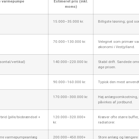
e varmepumpe
Estimeret pris (inkl.
moms)
15.000–35.000 kr.
Billigste løsning; god s
70.000–130.000 kr.
Velegnet som primær var
økonomi i Vestjylland.
ontal/vertikal)
140.000–220.000 kr.
Stabil drift. Sandede om
øge prisen.
90.000–160.000 kr.
Typisk den mest anvendt
170.000–300.000 kr.
Høj anlægsomkostning, m
påvirkes af jordbund.
ybrid (pille/biobrændsel +
120.000–320.000+
Kræver ofte større buffe
kr.
radiatorer.
ørre varmepumpeanlæg
200.000–450.000+
Store anlæg og længere 