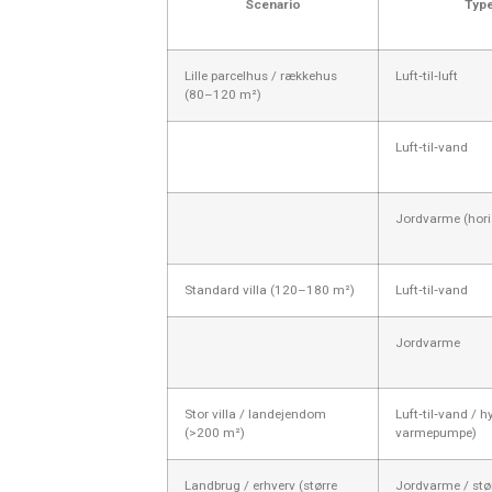
Scenario
Typ
Lille parcelhus / rækkehus
Luft‑til‑luft
(80–120 m²)
Luft‑til‑vand
Jordvarme (horis
Standard villa (120–180 m²)
Luft‑til‑vand
Jordvarme
Stor villa / landejendom
Luft‑til‑vand / h
(>200 m²)
varmepumpe)
Landbrug / erhverv (større
Jordvarme / st