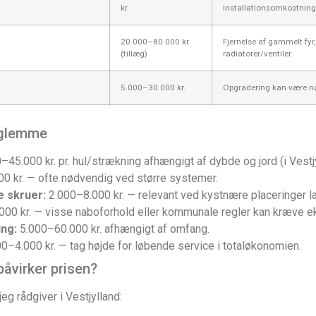
kr.
installationsomkostning
20.000–80.000 kr.
Fjernelse af gammelt fyr
(tillæg)
radiatorer/ventiler.
5.000–30.000 kr.
Opgradering kan være nød
 glemme
45.000 kr. pr. hul/strækning afhængigt af dybde og jord (i Vestj
0 kr. — ofte nødvendig ved større systemer.
e skruer:
2.000–8.000 kr. — relevant ved kystnære placeringer l
00 kr. — visse naboforhold eller kommunale regler kan kræve eks
ing:
5.000–60.000 kr. afhængigt af omfang.
00–4.000 kr. — tag højde for løbende service i totaløkonomien.
påvirker prisen?
jeg rådgiver i Vestjylland: