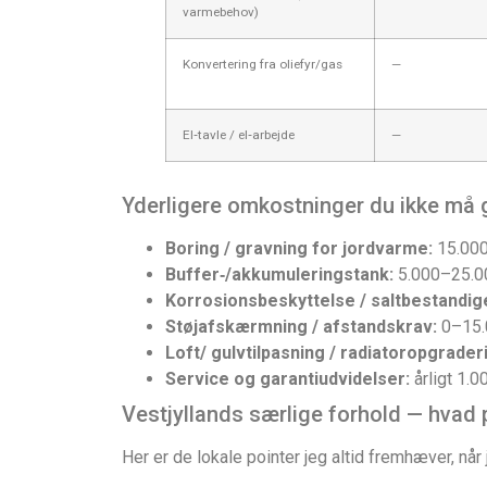
varmebehov)
Konvertering fra oliefyr/gas
—
El‑tavle / el‑arbejde
—
Yderligere omkostninger du ikke må
Boring / gravning for jordvarme:
15.000–
Buffer‑/akkumuleringstank:
5.000–25.00
Korrosionsbeskyttelse / saltbestandig
Støjafskærmning / afstandskrav:
0–15.0
Loft/ gulvtilpasning / radiatoropgrader
Service og garantiudvidelser:
årligt 1.0
Vestjyllands særlige forhold — hvad 
Her er de lokale pointer jeg altid fremhæver, når 