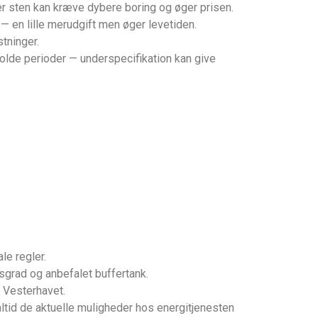
er sten kan kræve dybere boring og øger prisen.
— en lille merudgift men øger levetiden.
tninger.
lde perioder — underspecifikation kan give
le regler.
sgrad og anbefalet buffertank.
å Vesterhavet.
altid de aktuelle muligheder hos energitjenesten