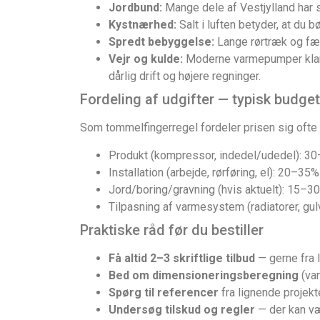
Jordbund:
Mange dele af Vestjylland har s
Kystnærhed:
Salt i luften betyder, at du
Spredt bebyggelse:
Lange rørtræk og fær
Vejr og kulde:
Moderne varmepumper klarer
dårlig drift og højere regninger.
Fordeling af udgifter — typisk budge
Som tommelfingerregel fordeler prisen sig ofte s
Produkt (kompressor, indedel/udedel): 3
Installation (arbejde, rørføring, el): 20–35%
Jord/boring/gravning (hvis aktuelt): 15–3
Tilpasning af varmesystem (radiatorer, g
Praktiske råd før du bestiller
Få altid 2–3 skriftlige tilbud
— gerne fra l
Bed om dimensioneringsberegning
(var
Spørg til referencer
fra lignende projekt
Undersøg tilskud og regler
— der kan vær