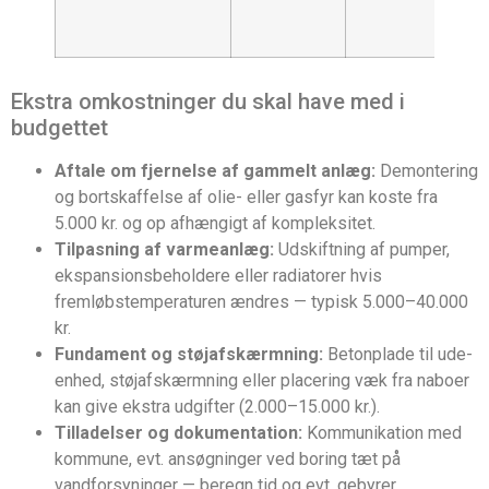
jordt
adgan
Ekstra omkostninger du skal have med i
budgettet
Aftale om fjernelse af gammelt anlæg:
Demontering
og bortskaffelse af olie- eller gasfyr kan koste fra
5.000 kr. og op afhængigt af kompleksitet.
Tilpasning af varmeanlæg:
Udskiftning af pumper,
ekspansionsbeholdere eller radiatorer hvis
fremløbstemperaturen ændres — typisk 5.000–40.000
kr.
Fundament og støjafskærmning:
Betonplade til ude-
enhed, støjafskærmning eller placering væk fra naboer
kan give ekstra udgifter (2.000–15.000 kr.).
Tilladelser og dokumentation:
Kommunikation med
kommune, evt. ansøgninger ved boring tæt på
vandforsyninger — beregn tid og evt. gebyrer.