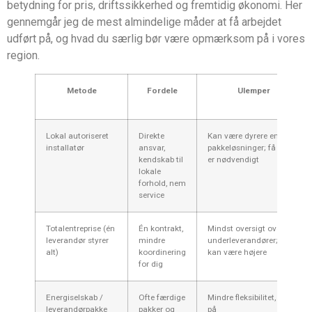
betydning for pris, driftssikkerhed og fremtidig økonomi. Her
gennemgår jeg de mest almindelige måder at få arbejdet
udført på, og hvad du særlig bør være opmærksom på i vores
region.
Metode
Fordele
Ulemper
Lokal autoriseret
Direkte
Kan være dyrere end
installatør
ansvar,
pakkeløsninger; få tilbud
kendskab til
er nødvendigt
lokale
forhold, nem
service
Totalentreprise (én
Én kontrakt,
Mindst oversigt over
leverandør styrer
mindre
underleverandører; pris
alt)
koordinering
kan være højere
for dig
Energiselskab /
Ofte færdige
Mindre fleksibilitet, pas
leverandørpakke
pakker og
på