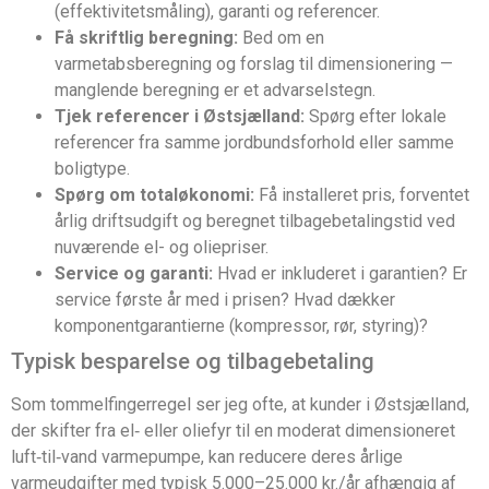
(effektivitetsmåling), garanti og referencer.
Få skriftlig beregning:
Bed om en
varmetabsberegning og forslag til dimensionering —
manglende beregning er et advarselstegn.
Tjek referencer i Østsjælland:
Spørg efter lokale
referencer fra samme jordbundsforhold eller samme
boligtype.
Spørg om totaløkonomi:
Få installeret pris, forventet
årlig driftsudgift og beregnet tilbagebetalingstid ved
nuværende el- og oliepriser.
Service og garanti:
Hvad er inkluderet i garantien? Er
service første år med i prisen? Hvad dækker
komponentgarantierne (kompressor, rør, styring)?
Typisk besparelse og tilbagebetaling
Som tommelfingerregel ser jeg ofte, at kunder i Østsjælland,
der skifter fra el‑ eller oliefyr til en moderat dimensioneret
luft‑til‑vand varmepumpe, kan reducere deres årlige
varmeudgifter med typisk 5.000–25.000 kr./år afhængig af