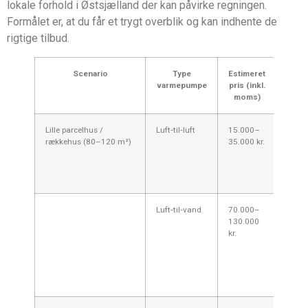
lokale forhold i Østsjælland der kan påvirke regningen.
Formålet er, at du får et trygt overblik og kan indhente de
rigtige tilbud.
Scenario
Type
Estimeret
Ko
varmepumpe
pris (inkl.
Ø
moms)
Lille parcelhus /
Luft‑til‑luft
15.000–
Billig
rækkehus (80–120 m²)
35.000 kr.
suppl
god i
bolig
suppl
Luft‑til‑vand
70.000–
Veleg
130.000
primæ
kr.
ved ra
gulvv
god ø
typisk
østsjæ