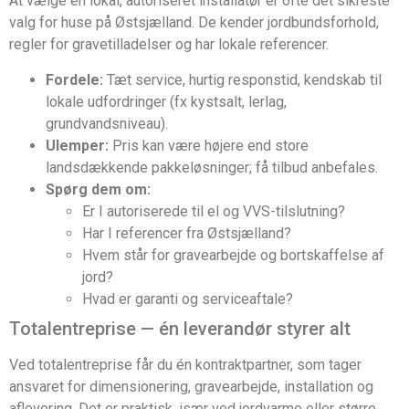
At vælge en lokal, autoriseret installatør er ofte det sikreste
valg for huse på Østsjælland. De kender jordbundsforhold,
regler for gravetilladelser og har lokale referencer.
Fordele:
Tæt service, hurtig responstid, kendskab til
lokale udfordringer (fx kystsalt, lerlag,
grundvandsniveau).
Ulemper:
Pris kan være højere end store
landsdækkende pakkeløsninger; få tilbud anbefales.
Spørg dem om:
Er I autoriserede til el og VVS-tilslutning?
Har I referencer fra Østsjælland?
Hvem står for gravearbejde og bortskaffelse af
jord?
Hvad er garanti og serviceaftale?
Totalentreprise — én leverandør styrer alt
Ved totalentreprise får du én kontraktpartner, som tager
ansvaret for dimensionering, gravearbejde, installation og
aflevering. Det er praktisk, især ved jordvarme eller større