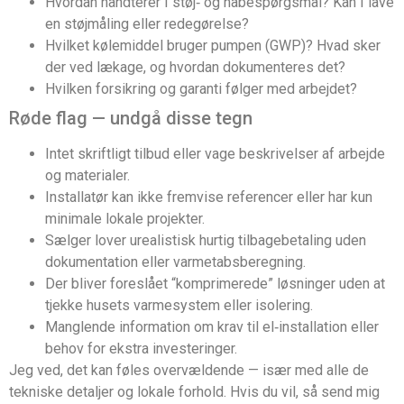
Hvordan håndterer I støj‑ og nabespørgsmål? Kan I lave
en støjmåling eller redegørelse?
Hvilket kølemiddel bruger pumpen (GWP)? Hvad sker
der ved lækage, og hvordan dokumenteres det?
Hvilken forsikring og garanti følger med arbejdet?
Røde flag — undgå disse tegn
Intet skriftligt tilbud eller vage beskrivelser af arbejde
og materialer.
Installatør kan ikke fremvise referencer eller har kun
minimale lokale projekter.
Sælger lover urealistisk hurtig tilbagebetaling uden
dokumentation eller varmetabsberegning.
Der bliver foreslået “komprimerede” løsninger uden at
tjekke husets varmesystem eller isolering.
Manglende information om krav til el‑installation eller
behov for ekstra investeringer.
Jeg ved, det kan føles overvældende — især med alle de
tekniske detaljer og lokale forhold. Hvis du vil, så send mig