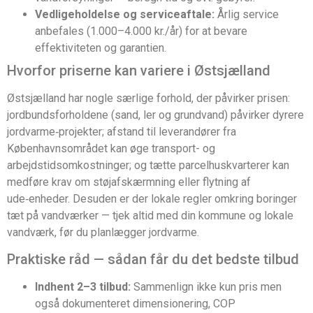
Vedligeholdelse og serviceaftale:
Årlig service
anbefales (1.000–4.000 kr./år) for at bevare
effektiviteten og garantien.
Hvorfor priserne kan variere i Østsjælland
Østsjælland har nogle særlige forhold, der påvirker prisen:
jordbundsforholdene (sand, ler og grundvand) påvirker dyrere
jordvarme‑projekter; afstand til leverandører fra
Københavnsområdet kan øge transport- og
arbejdstidsomkostninger; og tætte parcelhuskvarterer kan
medføre krav om støjafskærmning eller flytning af
ude‑enheder. Desuden er der lokale regler omkring boringer
tæt på vandværker — tjek altid med din kommune og lokale
vandværk, før du planlægger jordvarme.
Praktiske råd — sådan får du det bedste tilbud
Indhent 2–3 tilbud:
Sammenlign ikke kun pris men
også dokumenteret dimensionering, COP