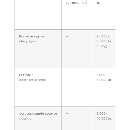
varmepumpe)
kr.
event
suppl
varme
tilpas
varme
Konvertering fra
—
20.000–
Sløjfn
oliefyr/gas
80.000 kr.
gamme
(tillæg)
indeh
ændri
behol
radiat
El‑tavle /
—
5.000–
Opgra
elektriker‑arbejde
30.000 kr.
elinst
være 
ved s
varme
jordv
Jordbundsundersøgelse
—
5.000–
Under
/ boring
40.000 kr.
event
være 
pris 