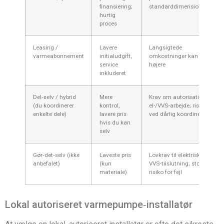
finansiering;
standarddimensionering
hurtig
proces
Leasing /
Lavere
Langsigtede
varmeabonnement
initialudgift,
omkostninger kan blive
service
højere
inkluderet
Del‑selv / hybrid
Mere
Krav om autorisation til
(du koordinerer
kontrol,
el-/VVS‑arbejde; risiko
enkelte dele)
lavere pris
ved dårlig koordinering
hvis du kan
selv
Gør‑det‑selv (ikke
Laveste pris
Lovkrav til elektrisk og
anbefalet)
(kun
VVS‑tilslutning; stor
materiale)
risiko for fejl
Lokal autoriseret varmepumpe‑installatør