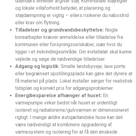
udendørs enheder afgiver støj. Kommunale støjregler
og lokale villaforhold betyder, at placering og
støjdæmpning er vigtig — ellers risikerer du nabostrid
eller krav om flytning.
Tilladelser og grundvandsbeskyttelse:
Nogle
borearbejder kræver anmeldelse eller tilladelse fra
kommunen eller forsyningsselskaber, især hvis du
ligger i et indvindingsområde. Din installatør skal kunne
vejlede og søge de nødvendige tilladelser.
Adgang og logistik:
Smalle landsbyveje, lave porte
eller begrænset opstillingsplads kan gøre det dyrere at
få materiel på plads. Lokal installer sørger for realistisk
tidsplan og korrekt pris for adgangsproblemer.
Energibesparelse afhænger af huset:
En
varmepumpe virker bedst når huset er ordentligt
isoleret og radiatorerne/gulvvarmen er dimensioneret
rigtigt. I mange ældre østsjællandske huse kan det
være nødvendigt at kombinere opgradering af
varmesystem og isolering for at få den ønskede