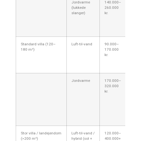
Jordvarme
140.000–
Koste
(lukkede
260.000
grave
slanger)
kr.
borin
og ka
sand-/
Østsj
Standard villa (120–
Luft‑til‑vand
90.000–
Typis
180 m²)
170.000
villa
kr.
efter
varme
radiat
Jordvarme
170.000–
God ef
320.000
over 
kr.
anlæg
og
grun
områd
Østsj
øge o
Stor villa / landejendom
Luft‑til‑vand /
120.000–
Ofte 
(>200 m²)
hybrid (sol +
400.000+
akkum