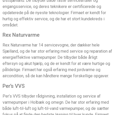
Østsjælland. De tilbyder både faste serviceaftaler og
engangsservice, og deres teknikere er certificerede og
opdaterede på de nyeste teknologier. Firmaet er kendt for
hurtig og effektiv service, og de har et stort kundekreds i
området.
Rex Naturvarme
Rex Naturvarme har 14 servicevogne, der dækker hele
Sjælland, og de har stor erfaring med service og reparation af
energieffektive varmepumper. De tilbyder både årligt
eftersyn og akut hjælp, og de er kendt for at være hurtige og
pålidelige. Firmaet har også erfaring med jordvarme og
aircondition, så de kan håndtere mange forskellige opgaver.
Per’s VVS
Per’s VVS tilbyder rådgivning, installation og service af
varmepumper i Holbæk og omegn. De har stor erfaring med
både luft-til-luft og luft-til-vand varmepumper, og de sætter
fokus på at finde den bedste løsning til hver kunde. Firmaet