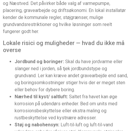
og Næstved. Det påvirker både valg af varmepumpe,
placering, gravearbejde og driftsøkonomi. En lokal installatør
kender de kommunale regler, støjgrænser, mulige
grundvandsrestriktioner og hvilke løsninger som reelt
fungerer godt her.
Lokale risici og muligheder — hvad du ikke må
overse
Jordbund og boringer:
Skal du have jordvarme eller
slanger ned i jorden, så tjek jordbundstype og
grundvand. Ler kan kræve andet gravearbejde end sand,
og boringsomkostninger stiger hvis der er meget sten
eller behov for dybere boring.
Nærhed til kyst/ saltluft:
Saltet fra havet kan øge
korrosion på udendørs enheder. Bed om units med
korrosionsbeskyttelse eller ekstra maling og
rustbeskyttelse ved kystnære adresser.
Støj og nabohensyn:
Luft‑til‑luft og luft‑til‑vand