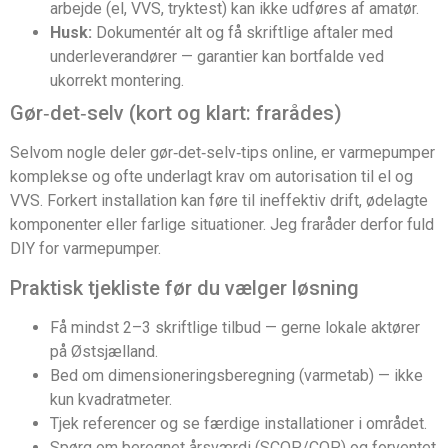
arbejde (el, VVS, tryktest) kan ikke udføres af amatør.
Husk:
Dokumentér alt og få skriftlige aftaler med
underleverandører — garantier kan bortfalde ved
ukorrekt montering.
Gør‑det‑selv (kort og klart: frarådes)
Selvom nogle deler gør‑det‑selv‑tips online, er varmepumper
komplekse og ofte underlagt krav om autorisation til el og
VVS. Forkert installation kan føre til ineffektiv drift, ødelagte
komponenter eller farlige situationer. Jeg fraråder derfor fuld
DIY for varmepumper.
Praktisk tjekliste før du vælger løsning
Få mindst 2–3 skriftlige tilbud — gerne lokale aktører
på Østsjælland.
Bed om dimensioneringsberegning (varmetab) — ikke
kun kvadratmeter.
Tjek referencer og se færdige installationer i området.
Spørg om beregnet årsværdi (SCOP/COP) og forventet