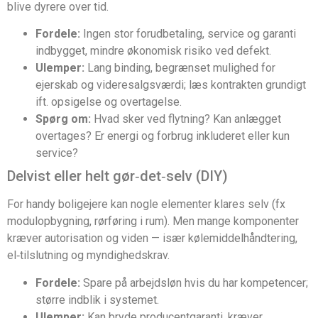
blive dyrere over tid.
Fordele:
Ingen stor forudbetaling, service og garanti
indbygget, mindre økonomisk risiko ved defekt.
Ulemper:
Lang binding, begrænset mulighed for
ejerskab og videresalgsværdi; læs kontrakten grundigt
ift. opsigelse og overtagelse.
Spørg om:
Hvad sker ved flytning? Kan anlægget
overtages? Er energi og forbrug inkluderet eller kun
service?
Delvist eller helt gør‑det‑selv (DIY)
For handy boligejere kan nogle elementer klares selv (fx
modulopbygning, rørføring i rum). Men mange komponenter
kræver autorisation og viden — især kølemiddelhåndtering,
el‑tilslutning og myndighedskrav.
Fordele:
Spare på arbejdsløn hvis du har kompetencer;
større indblik i systemet.
Ulemper:
Kan bryde producentgaranti, kræver