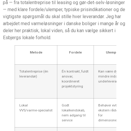
på — fra totalentreprise til leasing og gør‑det‑selv‑løsninger
— med klare fordele/ulemper, typiske prisindikationer og de
vigtigste spørgsmål du skal stille hver leverandør. Jeg har
arbejdet med varmeløsninger i danske boliger i mange år og
deler her praktisk, lokal viden, så du kan vælge sikkert i
Esbjergs lokale forhold.
Metode
Fordele
Ulemper
Totalentreprise (én
Én kontrakt, fuldt
Kan være dyrere;
leverandør)
ansvar,
mindre indsigt i
koordineret
underleverandører
projektstyring
Lokal
Godt
Behøver evt.
VVS/varme‑specialist
lokalkendskab,
ekstern rådgiver
nem adgang til
for
service
dimensionering