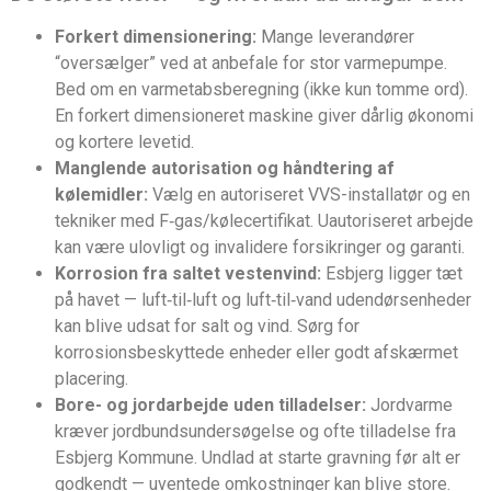
Forkert dimensionering:
Mange leverandører
“oversælger” ved at anbefale for stor varmepumpe.
Bed om en varmetabsberegning (ikke kun tomme ord).
En forkert dimensioneret maskine giver dårlig økonomi
og kortere levetid.
Manglende autorisation og håndtering af
kølemidler:
Vælg en autoriseret VVS-installatør og en
tekniker med F‑gas/kølecertifikat. Uautoriseret arbejde
kan være ulovligt og invalidere forsikringer og garanti.
Korrosion fra saltet vestenvind:
Esbjerg ligger tæt
på havet — luft‑til‑luft og luft‑til‑vand udendørsenheder
kan blive udsat for salt og vind. Sørg for
korrosionsbeskyttede enheder eller godt afskærmet
placering.
Bore- og jordarbejde uden tilladelser:
Jordvarme
kræver jordbundsundersøgelse og ofte tilladelse fra
Esbjerg Kommune. Undlad at starte gravning før alt er
godkendt — uventede omkostninger kan blive store.