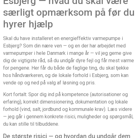
Esbjerg — hvad du skal være
særligt opmærksom på før du
hyrer hjælp
Skal du have installeret en energieffektiv varmepumpe i
Esbjerg? Som din nære ven — og en der har arbejdet med
varmepumper i hele Danmark i mange år — vil jeg gerne give
dig de vigtigste råd, så du undgår dyre fejl og får mest varme
for pengene. Her får du både de faglige ting, du skal tjekke
hos håndværkeren, og de lokale forhold i Esbjerg, som kan
vende op og ned på valg af løsning og pris.
Kort fortalt: Spor dig ind på kompetence (autorisationer og
erfaring), korrekt dimensionering, dokumentation og lokale
forhold (vind, salt, jordbund og kommunale krav). Læs videre
— jeg går i gennem konkrete risici, muligheder og spørgsmål,
du kan stille til tilbuddene.
De største risici — og hvordan du undgår dem