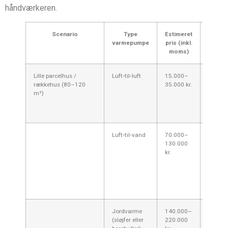
håndværkeren.
Scenario
Type
Estimeret
Ko
varmepumpe
pris (inkl.
Esbj
moms)
Lille parcelhus /
Luft‑til‑luft
15.000–
Billigst
rækkehus (80–120
35.000 kr.
supple
m²)
fungere
velisol
Hurtig 
Luft‑til‑vand
70.000–
Velegn
130.000
varmek
kr.
radiator
gulvva
økonomi
hvis hu
isoleret
Jordvarme
140.000–
Stabil 
(sløjfer eller
220.000
højere