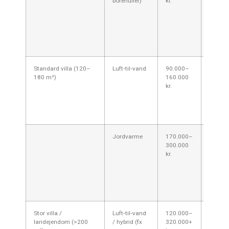
borehuller)
kr.
anlæg
pga.
grave-/
jordbun
(sand/l
pris.
Standard villa (120–
Luft‑til‑vand
90.000–
Typisk
180 m²)
160.000
anvend
kr.
dimensi
bolige
afgøre
økonom
Jordvarme
170.000–
Høj
300.000
anlægs
kr.
men lav
over ti
gravea
stige i
parcel
Stor villa /
Luft‑til‑vand
120.000–
Kræver 
landejendom (>200
/ hybrid (fx
320.000+
tankkap