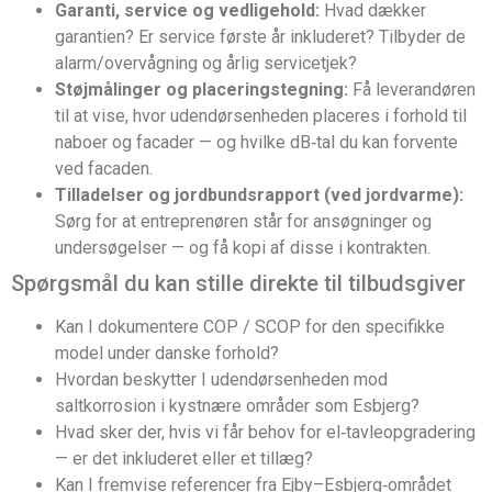
Garanti, service og vedligehold:
Hvad dækker
garantien? Er service første år inkluderet? Tilbyder de
alarm/overvågning og årlig servicetjek?
Støjmålinger og placeringstegning:
Få leverandøren
til at vise, hvor udendørsenheden placeres i forhold til
naboer og facader — og hvilke dB‑tal du kan forvente
ved facaden.
Tilladelser og jordbundsrapport (ved jordvarme):
Sørg for at entreprenøren står for ansøgninger og
undersøgelser — og få kopi af disse i kontrakten.
Spørgsmål du kan stille direkte til tilbudsgiver
Kan I dokumentere COP / SCOP for den specifikke
model under danske forhold?
Hvordan beskytter I udendørsenheden mod
saltkorrosion i kystnære områder som Esbjerg?
Hvad sker der, hvis vi får behov for el‑tavleopgradering
— er det inkluderet eller et tillæg?
Kan I fremvise referencer fra Ejby–Esbjerg‑området