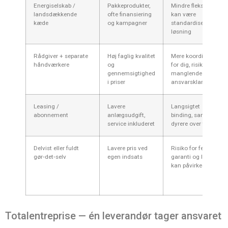
Energiselskab /
Pakkeprodukter,
Mindre fleksibel,
landsdækkende
ofte finansiering
kan være
kæde
og kampagner
standardiseret
løsning
Rådgiver + separate
Høj faglig kvalitet
Mere koordinering
håndværkere
og
for dig, risiko ved
gennemsigtighed
manglende
i priser
ansvarsklarhed
Leasing /
Lavere
Langsigtet
abonnement
anlægsudgift,
binding, samlet
service inkluderet
dyrere over tid
Delvist eller fuldt
Lavere pris ved
Risiko for fejl,
gør‑det‑selv
egen indsats
garanti og lovkrav
kan påvirkes
Totalentreprise — én leverandør tager ansvaret