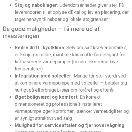
Støj og naboklager:
Udendørsenheder giver støj. Få
leverandøren til at oplyse dB‑tal og lav en placering, der
tager hensyn til naboer og lokale støjgrænser.
De gode muligheder — få mere ud af
investeringen
Bedre drift i kystklima:
Selv om salt kræver omtanke,
er Esbjergs milde, maritime klima ofte fordelagtigt for
luftbaserede varmepumper (mindre ekstreme lave
temperaturer).
Integration med solceller:
Mange får stor værdi ved
at kombinere varmepumpe med solceller — betaler sig
hurtigt på elforbruget, især om foråret og efterår.
Øget boligværdi og komfort:
En korrekt
dimensioneret og professionelt installeret
varmepumpe øger komforten, sænker varmeudgifter og
er synligt attraktivt ved salg.
Mulighed for serviceaftaler og fjernovervågning: