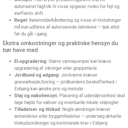
autoriseret fagfolk til visse opgaver, risiko for fejl og
ineffektiv drift.
Regel:
Kølemiddelhåndtering og visse el‑tilslutninger
må kun udføres af autoriserede teknikere — tjek altid
før du går i gang.
Ekstra omkostninger og praktiske hensyn du
bør have med
El‑opgradering:
Større varmepumper kan kræve
opgradering af sikringer eller gruppetavle.
Jordbund og adgang:
Jordvarme kræver
gravearbejde/boring — jordbundens beskaffenhed i
Esbjerg kan ændre pris og metode.
Støj og nabohensyn:
Placering af udendørsenhed skal
tage højde for naboer og eventuelle lokale støjregler.
Tilladelser og tilskud:
Nogle ændringer kræver
anmeldelse eller byggetilladelse — undersøg aktuelle
tilskudsordninger og kommunale krav i Esbjerg