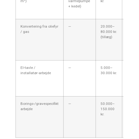
m²)
varmepumpe
kr.
radiat
+ kedel)
og hybr
spidsbe
Konvertering fra oliefyr
—
20.000–
Fjerne
/ gas
80.000 kr.
fyr, æn
(tillæg)
install
nye rad
Bespare
kan vær
El‑tavle /
—
5.000–
Opgrad
installatør‑arbejde
30.000 kr.
elinsta
være n
større 
jordva
Borings-/gravespecifikt
—
50.000–
Stor var
arbejde
150.000
boring v
kr.
adgang
eventuel
tilladel
Esbjerg