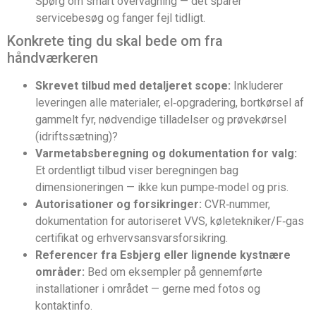
Spørg om smart overvågning — det sparer
servicebesøg og fanger fejl tidligt.
Konkrete ting du skal bede om fra
håndværkeren
Skrevet tilbud med detaljeret scope:
Inkluderer
leveringen alle materialer, el‑opgradering, bortkørsel af
gammelt fyr, nødvendige tilladelser og prøvekørsel
(idriftssætning)?
Varmetabsberegning og dokumentation for valg:
Et ordentligt tilbud viser beregningen bag
dimensioneringen — ikke kun pumpe‑model og pris.
Autorisationer og forsikringer:
CVR‑nummer,
dokumentation for autoriseret VVS, køletekniker/F‑gas
certifikat og erhvervsansvarsforsikring.
Referencer fra Esbjerg eller lignende kystnære
områder:
Bed om eksempler på gennemførte
installationer i området — gerne med fotos og
kontaktinfo.