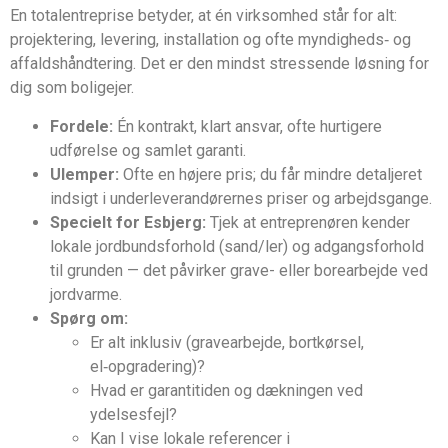
En totalentreprise betyder, at én virksomhed står for alt:
projektering, levering, installation og ofte myndigheds‑ og
affaldshåndtering. Det er den mindst stressende løsning for
dig som boligejer.
Fordele:
Én kontrakt, klart ansvar, ofte hurtigere
udførelse og samlet garanti.
Ulemper:
Ofte en højere pris; du får mindre detaljeret
indsigt i underleverandørernes priser og arbejdsgange.
Specielt for Esbjerg:
Tjek at entreprenøren kender
lokale jordbundsforhold (sand/ler) og adgangsforhold
til grunden — det påvirker grave- eller borearbejde ved
jordvarme.
Spørg om:
Er alt inklusiv (gravearbejde, bortkørsel,
el‑opgradering)?
Hvad er garantitiden og dækningen ved
ydelsesfejl?
Kan I vise lokale referencer i