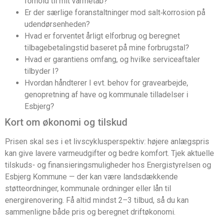
forhold til mit varmetab?
Er der særlige foranstaltninger mod salt‑korrosion på
udendørsenheden?
Hvad er forventet årligt elforbrug og beregnet
tilbagebetalingstid baseret på mine forbrugstal?
Hvad er garantiens omfang, og hvilke serviceaftaler
tilbyder I?
Hvordan håndterer I evt. behov for gravearbejde,
genopretning af have og kommunale tilladelser i
Esbjerg?
Kort om økonomi og tilskud
Prisen skal ses i et livscyklusperspektiv: højere anlægspris
kan give lavere varmeudgifter og bedre komfort. Tjek aktuelle
tilskuds- og finansieringsmuligheder hos Energistyrelsen og
Esbjerg Kommune — der kan være landsdækkende
støtteordninger, kommunale ordninger eller lån til
energirenovering. Få altid mindst 2–3 tilbud, så du kan
sammenligne både pris og beregnet driftøkonomi.