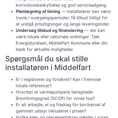
korrosionsbeskyttelse og god serviceadgang.
Planlægning af timing
— installatører kan være
travle i overgangsperioder; få tilbud tidligt for
at undgå prisstigninger og lange leveringstider.
Undersøg tilskud og finansiering
— der kan
være lokale eller nationale ordninger. Tjek
Energistyrelsen, Middelfart Kommune eller din
bank for aktuelle muligheder.
Spørgsmål du skal stille
installatøren i Middelfart
Er I registreret og forsikret? Kan I fremvise
lokale referencer?
Hvordan er varmepumpens beregnede
årsvirkningsgrad (SCOP) for vores hus?
Er alt arbejde, el og fradrag for bortkørsel af
gammelt udstyr inkluderet i prisen?
Hvilke støj‑ og placementskrav gælder i vores