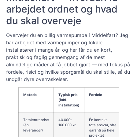
arbejdet ordnet og hvad
du skal overveje
Overvejer du en billig varmepumpe i Middelfart? Jeg
har arbejdet med varmepumper og lokale
installatører i mange år, og her får du en kort,
praktisk og faglig gennemgang af de mest
almindelige måder at få jobbet gjort — med fokus på
fordele, risici og hvilke spørgsmål du skal stille, så du
undgår dyre overraskelser.
Metode
Typisk pris
Fordele
Ulem
(inkl.
installation)
Totalentreprise
40.000–
Én kontakt,
Kan v
(én
160.000 kr.
totalansvar, ofte
mindre
leverandør)
garanti på hele
under
projektet