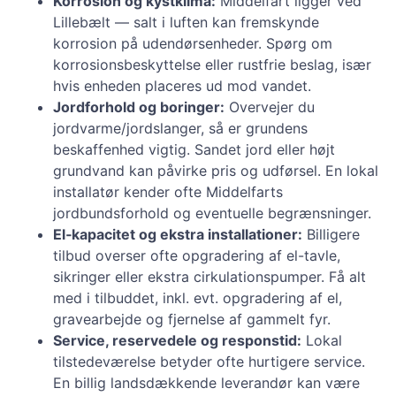
Korrosion og kystklima:
Middelfart ligger ved
Lillebælt — salt i luften kan fremskynde
korrosion på udendørsenheder. Spørg om
korrosionsbeskyttelse eller rustfrie beslag, især
hvis enheden placeres ud mod vandet.
Jordforhold og boringer:
Overvejer du
jordvarme/jordslanger, så er grundens
beskaffenhed vigtig. Sandet jord eller højt
grundvand kan påvirke pris og udførsel. En lokal
installatør kender ofte Middelfarts
jordbundsforhold og eventuelle begrænsninger.
El‑kapacitet og ekstra installationer:
Billigere
tilbud overser ofte opgradering af el-tavle,
sikringer eller ekstra cirkulationspumper. Få alt
med i tilbuddet, inkl. evt. opgradering af el,
gravearbejde og fjernelse af gammelt fyr.
Service, reservedele og responstid:
Lokal
tilstedeværelse betyder ofte hurtigere service.
En billig landsdækkende leverandør kan være