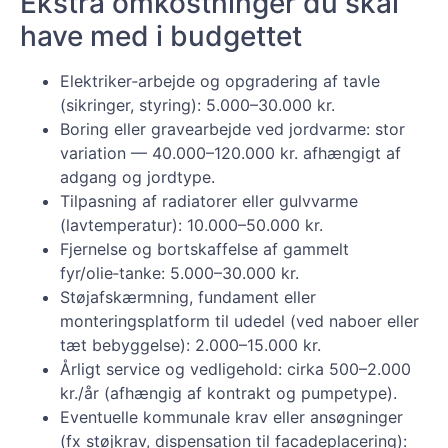
Ekstra omkostninger du skal
have med i budgettet
Elektriker‑arbejde og opgradering af tavle
(sikringer, styring): 5.000–30.000 kr.
Boring eller gravearbejde ved jordvarme: stor
variation — 40.000–120.000 kr. afhængigt af
adgang og jordtype.
Tilpasning af radiatorer eller gulvvarme
(lavtemperatur): 10.000–50.000 kr.
Fjernelse og bortskaffelse af gammelt
fyr/olie‑tanke: 5.000–30.000 kr.
Støjafskærmning, fundament eller
monteringsplatform til udedel (ved naboer eller
tæt bebyggelse): 2.000–15.000 kr.
Årligt service og vedligehold: cirka 500–2.000
kr./år (afhængig af kontrakt og pumpetype).
Eventuelle kommunale krav eller ansøgninger
(fx støjkrav, dispensation til facadeplacering):