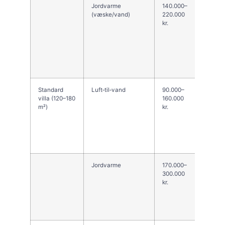
Jordvarme
140.000–
Stabil 
(væske/vand)
220.000
drifts
kr.
anlæg
boring
Jordbu
Fyn (s
vs. mo
ændre 
Standard
Luft‑til‑vand
90.000–
Ofte d
villa (120–180
160.000
omkost
m²)
kr.
løsnin
eksist
radiato
kompat
(lavtem
Jordvarme
170.000–
Høj in
300.000
god la
kr.
Kræver
sløjfer
tjek g
adgang