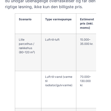
du undgår ubehagelige overraskelser og får den
rigtige løsning, ikke kun den billigste pris.
Scenario
Type varmepumpe
Estimeret
Komm
pris (inkl.
Middel
moms)
Lille
Luft‑til‑luft
15.000–
Billigs
parcelhus /
35.000 kr.
supple
rækkehus
God i 
(80–120 m²)
bolige
supple
eksist
varmek
Luft‑til‑vand (varme
70.000–
Populæ
til
130.000
mindre
radiator/gulvvarme)
kr.
Middelf
korrek
dimen
ellers 
økono