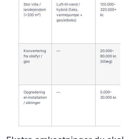
Stor villa /
Luft‑til‑vand /
120.000–
Større
landejendom
hybrid (f.eks.
320.000+
akkumu
(>200 m²)
varmepumpe +
kr.
evt. s
gas/elboks)
varmek
opgrad
varmef
være n
Konvertering
—
20.000–
Fjerne
fra oliefyr /
80.000 kr.
fyr, o
gas
(tillæg)
tilpas
samt e
radiato
cirkul
Opgradering
—
5.000–
Kan v
el‑installation
30.000 kr.
nødve
/ sikringer
størr
eller 
(stærk
automa