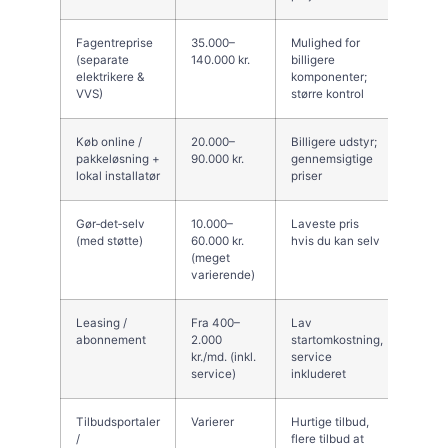
Fagentreprise
35.000–
Mulighed for
Koord
(separate
140.000 kr.
billigere
hos dig
elektrikere &
komponenter;
ved då
VVS)
større kontrol
planl
Køb online /
20.000–
Billigere udstyr;
Instal
pakkeløsning +
90.000 kr.
gennemsigtige
ansvar
lokal installatør
priser
kan v
Gør‑det‑selv
10.000–
Laveste pris
Risiko
(med støtte)
60.000 kr.
hvis du kan selv
monta
(meget
garant
varierende)
sikke
Leasing /
Fra 400–
Lav
Langt
abonnement
2.000
startomkostning,
betali
kr./md. (inkl.
service
ejers
service)
inkluderet
lever
Tilbudsportaler
Varierer
Hurtige tilbud,
Kan g
/
flere tilbud at
upålid