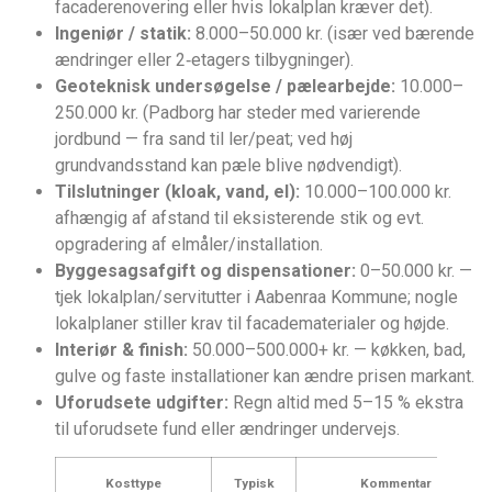
facaderenovering eller hvis lokalplan kræver det).
Ingeniør / statik:
8.000–50.000 kr. (især ved bærende
ændringer eller 2‑etagers tilbygninger).
Geoteknisk undersøgelse / pælearbejde:
10.000–
250.000 kr. (Padborg har steder med varierende
jordbund — fra sand til ler/peat; ved høj
grundvandsstand kan pæle blive nødvendigt).
Tilslutninger (kloak, vand, el):
10.000–100.000 kr.
afhængig af afstand til eksisterende stik og evt.
opgradering af elmåler/installation.
Byggesagsafgift og dispensationer:
0–50.000 kr. —
tjek lokalplan/servitutter i Aabenraa Kommune; nogle
lokalplaner stiller krav til facadematerialer og højde.
Interiør & finish:
50.000–500.000+ kr. — køkken, bad,
gulve og faste installationer kan ændre prisen markant.
Uforudsete udgifter:
Regn altid med 5–15 % ekstra
til uforudsete fund eller ændringer undervejs.
Kosttype
Typisk
Kommentar