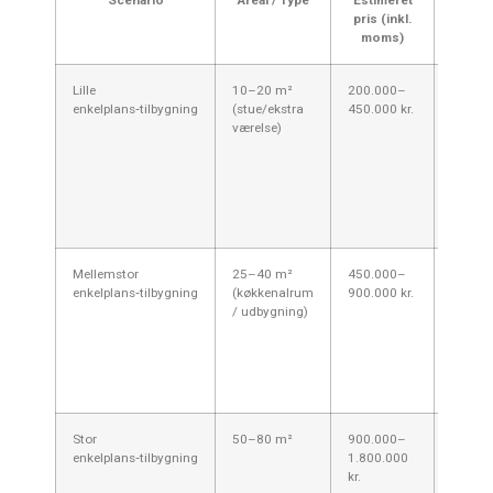
pris (inkl.
k
moms)
Pad
Lille
10–20 m²
200.000–
Grund
enkelplans‑tilbygning
(stue/ekstra
450.000 kr.
(stribe
værelse)
vinduer
Velegne
parcelh
grundv
lavtli
nær ål
Mellemstor
25–40 m²
450.000–
Ofte in
enkelplans‑tilbygning
(køkkenalrum
900.000 kr.
bedre i
/ udbygning)
varme/
Kræver
arkitek
bygges
Aaben
Stor
50–80 m²
900.000–
Komple
enkelplans‑tilbygning
1.800.000
geotek
kr.
unders