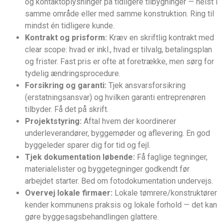
og kontaktoplysninger på tidligere tilbygninger — helst i
samme område eller med samme konstruktion. Ring til
mindst én tidligere kunde.
Kontrakt og prisform:
Kræv en skriftlig kontrakt med
clear scope: hvad er inkl., hvad er tilvalg, betalingsplan
og frister. Fast pris er ofte at foretrække, men sørg for
tydelig ændringsprocedure.
Forsikring og garanti:
Tjek ansvarsforsikring
(erstatningsansvar) og hvilken garanti entreprenøren
tilbyder. Få det på skrift.
Projektstyring:
Aftal hvem der koordinerer
underleverandører, byggemøder og aflevering. En god
byggeleder sparer dig for tid og fejl.
Tjek dokumentation løbende:
Få faglige tegninger,
materialelister og byggetegninger godkendt før
arbejdet starter. Bed om fotodokumentation undervejs.
Overvej lokale firmaer:
Lokale tømrere/konstruktører
kender kommunens praksis og lokale forhold — det kan
gøre byggesagsbehandlingen glattere.