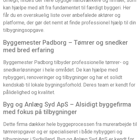
omegn, findes der flere dygtige håndværkere og firmaer, som
kan hjælpe med alt fra fundamentet til færdigt byggeri. Her
får du en overskuelig liste over anbefalede aktører og
platforme, der gør det nemt at finde professionel hjælp til din
tilbygningsopgave.
Byggemester Padborg – Tømrer og snedker
med bred erfaring
Byggemester Padborg tilbyder professionelle tømrer- og
snedkerløsninger i hele området. De kan hjælpe med
nybyggeri, renoveringer og tilbygninger og har et solidt
kendskab til lokale bygningsforhold. Deres team er kendt for
pålidelighed og kvalitet.
Byg og Anlæg Syd ApS – Alsidigt byggefirma
med fokus på tilbygninger
Dette firma dækker hele byggeprocessen fra murerarbejde til
tømreropgaver og er specialiseret i både nybyggeri og
tilbygninger i Sydjylland. Byg og Anlæg Syd ApS er kendt for