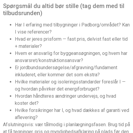
Spørgsmål du altid bør stille (tag dem med til
tilbudsrunden)
Har I erfaring med tilbygninger i Padborg/området? Kan
I vise referencer?
Hvad er jeres prisform — fast pris, delvist fast eller tid
+ materialer?
Hvem er ansvarlig for byggeansøgningen, og hvem har
ansvarsret/konstruktionsansvar?
Er jordbundsundersøgelse/afgravning/fundament
inkluderet, eller kommer det som ekstra?
Hvilke materialer og isoleringsstandarder foreslår I —
og hvordan påvirker det energiforbruget?
Hvordan håndteres ændringer undervejs, og hvad
koster det?
Hvilke forsikringer har I, og hvad dækkes af garanti ved
aflevering?
Afslutningsvis: vær tålmodig i planlægningsfasen. Brug tid på
at få tegninger, pris og myndighedsafklaring på plads før den