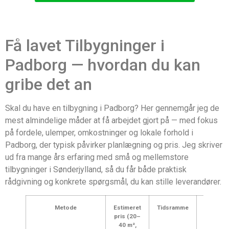
Få lavet Tilbygninger i
Padborg — hvordan du kan
gribe det an
Skal du have en tilbygning i Padborg? Her gennemgår jeg de
mest almindelige måder at få arbejdet gjort på — med fokus
på fordele, ulemper, omkostninger og lokale forhold i
Padborg, der typisk påvirker planlægning og pris. Jeg skriver
ud fra mange års erfaring med små og mellemstore
tilbygninger i Sønderjylland, så du får både praktisk
rådgivning og konkrete spørgsmål, du kan stille leverandører.
Metode
Estimeret
Tidsramme
Hvem
pris (20–
till
40 m²,
koo