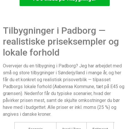
Tilbygninger i Padborg —
realistiske priseksempler og
lokale forhold
Overvejer du en tilbygning i Padborg? Jeg har arbejdet med
små og store tilbygninger i Sønderjylland i mange år, og her
får du et konkret og realistisk prisoverblik — tilpasset
Padborgs lokale forhold (Aabenraa Kommune, tæt på E45 og
grænsen). Nedenfor får du typiske scenarier, hvad der
påvirker prisen mest, samt de skjulte omkostninger du bør
have med i budgettet. Alle priser er inkl. moms (25 %) og
angives i danske kroner.
Scenario
Areal / Type
Estimeret
Hvad