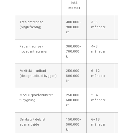
inkl.
moms)
Totalentreprise
400.000–
3–6
Entrepre
(nøglefærdig)
900.000
måneder
kr.
Fagentreprise /
300.000–
4–8
Du (i sa
hovedentreprenør
700.000
måneder
hovedent
kr.
Arkitekt + udbud
250.000–
6–12
Du/arkit
(design‑udbud‑byggeri)
800.000
måneder
kr.
Modul-/præfabrikeret
250.000–
2–4
Producen
tilbygning
600.000
måneder
kr.
Selvbyg / delvist
150.000–
6–18
Dig selv 
egenarbejde
500.000
måneder
til teknik
kr.