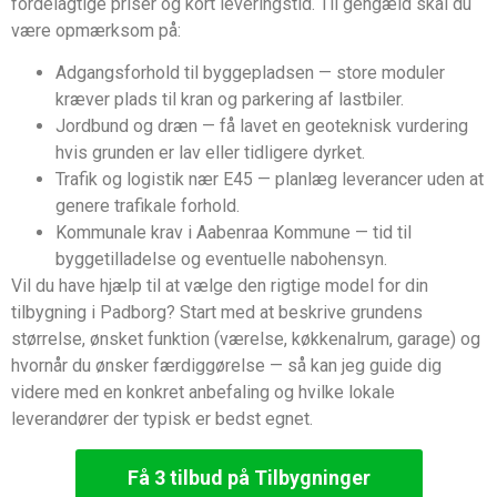
fordelagtige priser og kort leveringstid. Til gengæld skal du
være opmærksom på:
Adgangsforhold til byggepladsen — store moduler
kræver plads til kran og parkering af lastbiler.
Jordbund og dræn — få lavet en geoteknisk vurdering
hvis grunden er lav eller tidligere dyrket.
Trafik og logistik nær E45 — planlæg leverancer uden at
genere trafikale forhold.
Kommunale krav i Aabenraa Kommune — tid til
byggetilladelse og eventuelle nabohensyn.
Vil du have hjælp til at vælge den rigtige model for din
tilbygning i Padborg? Start med at beskrive grundens
størrelse, ønsket funktion (værelse, køkkenalrum, garage) og
hvornår du ønsker færdiggørelse — så kan jeg guide dig
videre med en konkret anbefaling og hvilke lokale
leverandører der typisk er bedst egnet.
Få 3 tilbud på Tilbygninger