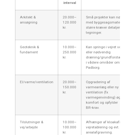
interval
Arkitekt &
20.000–
Små projekter kan nøjes
ansøgning
120.000
med byggesagsmateriale;
kr.
større kræver detaljerede
tegninger.
Geoteknik &
10.000–
Kan springe i vejret ved pæle
fundament
250.000
eller nødvendig
kr.
dræning/grundforstærkning
i vådere områder omkring
Padborg.
El/varme/ventilation
20.000–
Opgradering af
150.000
varmeanlæg eller ny
kr.
ventilation (fx
varmegenvinding) øger
komfort og opfylder
BR‑krav.
Tilslutninger &
10.000–
Afhænger af kloakafstand,
vej/arbejde
100.000
vejretablering og evt.
kr.
arealafgravning.