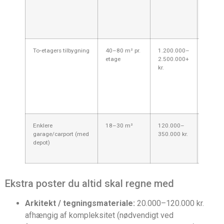
nødven
jordbu
mulige 
kloak/v
To‑etagers tilbygning
40–80 m² pr.
1.200.000–
Konstr
etage
2.500.000+
bærend
kr.
ekstra 
fundam
Kræver 
ingeni
bygges
Enklere
18–30 m²
120.000–
Billige
garage/carport (med
350.000 kr.
indret
depot)
stiger k
og till
Ekstra poster du altid skal regne med
Arkitekt / tegningsmateriale:
20.000–120.000 kr.
afhængig af kompleksitet (nødvendigt ved