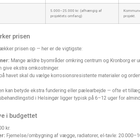
5.000–25.000 kr. (afhængig af
Kommunens
projektets omfang)
projekt.
rker prisen
trækker prisen op — her er de vigtigste:
ner:
Mange ældre byområder omkring centrum og Kronborg er u
an give ekstra omkostninger.
å havet skal du vælge korrosionsresistente materialer og ordent
ten kan betyde ekstra fundering eller pælearbejde — ofte et tillæ
andlingstid i Helsingør ligger typisk på 6–12 uger for alminde
ve i budgettet
0 kr.
er:
Fjernelse/ombygning af vægge, radiatorer, el‑tavle: 20.000–1