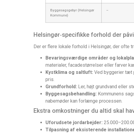
Byggesagsgebyr (Helsingør
–
Kommune)
Helsingør‑specifikke forhold der påvi
Der er flere lokale forhold i Helsingør, der ofte 
Bevaringsværdige områder og lokalpla
materialer, facadestørrelser eller farver k
Kystklima og saltluft:
Ved byggerier tæt p
pris.
Grundforhold:
Ler, højt grundvand eller s
Byggesagsbehandling:
Kommunens sagsbeh
nabemøder kan forlænge processen.
Ekstra omkostninger du altid skal ha
Uforudsete jordarbejder:
25.000–200.00
Tilpasning af eksisterende installation