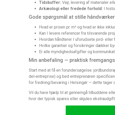
Tidsbuffer:
Vejr, levering af materialer 
Arkæologi eller fredede forhold:
I hist
Gode spørgsmål at stille håndværker
Hvad er prisen pr. m² og hvad er ikke inklud
Kan I levere referencer fra tilsvarende pro
Hvordan håndterer I uforudsete jord‑ eller
Hvilke garantier og forsikringer dækker by
Er alle myndighedsafgifter og kommunika
Min anbefaling — praktisk fremgan
Start med at få en forundersøgelse: jordbundsrap
del‑entreprise) og bed entreprenøren specificer
for fredning/bevaring i Helsingør — dette tager 
Vil du have hjælp til at gennemgå tilbuddene elle
hvor der typisk spares eller skjules ekstraudgift