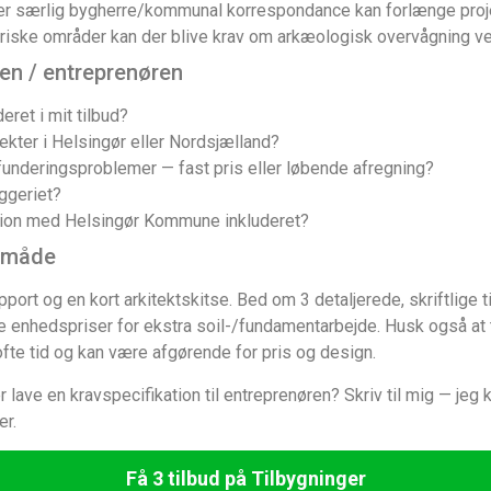
eller særlig bygherre/kommunal korrespondance kan forlænge pro
oriske områder kan der blive krav om arkæologisk overvågning ved 
en / entreprenøren
eret i mit tilbud?
jekter i Helsingør eller Nordsjælland?
 funderingsproblemer — fast pris eller løbende afregning?
ggeriet?
tion med Helsingør Kommune inkluderet?
gsmåde
port og en kort arkitektskitse. Bed om 3 detaljerede, skriftlige 
e enhedspriser for ekstra soil-/fundamentarbejde. Husk også at t
ofte tid og kan være afgørende for pris og design.
r lave en kravspecifikation til entreprenøren? Skriv til mig — je
er.
Få 3 tilbud på Tilbygninger