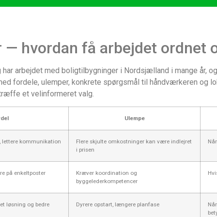
r — hvordan få arbejdet ordnet 
g har arbejdet med boligtilbygninger i Nordsjælland i mange år, o
med fordele, ulemper, konkrete spørgsmål til håndværkeren og lok
ræffe et velinformeret valg.
del
Ulempe
r, lettere kommunikation
Flere skjulte omkostninger kan være indlejret
Når
i prisen
ere på enkeltposter
Kræver koordination og
Hvi
byggelederkompetencer
yet løsning og bedre
Dyrere opstart, længere planfase
Når
bet