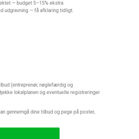
jektet — budget 5–15% ekstra.
udgravning — få afklaring tidligt.
tilbud (entreprenør, nøglefærdig og
jekke lokalplanen og eventuelle registreringer
g kan gennemgå dine tilbud og pege på poster,