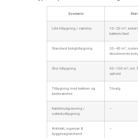
Scenario
Stør
Lille tilbygning / værelse
10–20 m², enkel 
køkken/bad
Standard boligtilbygning
20–40 m², isoleret
eksisterende boli
Stor tilbygning
50–100 m², evt. f
ophold
Tilbygning med køkken og
Tilvalg
badeværelse
Kælderudgravning /
–
sokkeludbygning
Arkitekt, ingeniør &
–
byggesagsbistand