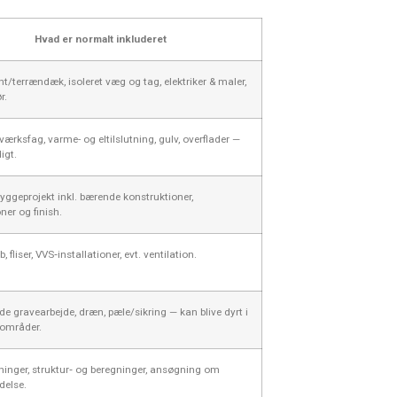
Hvad er normalt inkluderet
/terrændæk, isoleret væg og tag, elektriker & maler,
r.
ærksfag, varme- og eltilslutning, gulv, overflader —
igt.
yggeprojekt inkl. bærende konstruktioner,
oner og finish.
, fliser, VVS‑installationer, evt. ventilation.
e gravearbejde, dræn, pæle/sikring — kan blive dyrt i
områder.
inger, struktur‑ og beregninger, ansøgning om
delse.