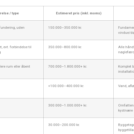
relse / type
Estimeret pris (inkl. moms)
fundering, uden
150.000–350.000 kr.
Fundament
vindue/dø
, evt. forbindelse til
350.000–800.000 kr.
Alle håndv
g
nøglefærd
lere rum eller åbent
700.000–1.800.000+ kr.
Komplet b
installati
+100.000–400.000 kr.
Vand, afløb
300.000–1.000.000+ kr.
Omfattend
kystnære 
30.000–200.000 kr.
Byggetegn
byggetilla