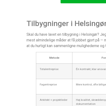
Tilbygninger i Helsingø
Skal du have lavet en tilbygning i Helsingør? Je
mest almindelige måder at få jobbet gjort på — 
at du hurtigt kan sammenligne mulighederne og t
Metode
For
Totalentreprise
Én kontrakt, klar ansva
Fagentreprise
Mere kontrol, ofte billig
Arkitekt + projektleder
Høj kvalitet, skrædders
dokumentation