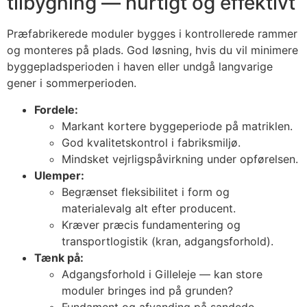
tilbygning — hurtigt og effektivt
Præfabrikerede moduler bygges i kontrollerede rammer
og monteres på plads. God løsning, hvis du vil minimere
byggepladsperioden i haven eller undgå langvarige
gener i sommerperioden.
Fordele:
Markant kortere byggeperiode på matriklen.
God kvalitetskontrol i fabriksmiljø.
Mindsket vejrligspåvirkning under opførelsen.
Ulemper:
Begrænset fleksibilitet i form og
materialevalg alt efter producent.
Kræver præcis fundamentering og
transportlogistik (kran, adgangsforhold).
Tænk på:
Adgangsforhold i Gilleleje — kan store
moduler bringes ind på grunden?
Fundament og afvanding på sandede