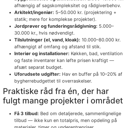
afhængig af sagskompleksitet og rådgiverbehov.
Arkitekt/ingeniør:
5–50.000 kr. (projektering +
statik; mere for komplekse projekter).
Jordprøver og funderingsrådgivning:
5.000–
30.000 kr., hvis nødvendigt.
Tilslutninger (el, vand, kloak):
10.000–80.000 kr.
afhængigt af omfang og afstand til stik.
Interiør og installationer:
Køkken, bad, ventilation
og faste inventarer kan løfte prisen kraftigt —
afsæt separat budget.
Uforudsete udgifter:
Hav en buffer på 10–20% af
bygherrebudgettet til overraskelser.
Praktiske råd fra én, der har
fulgt mange projekter i området
Få 3 tilbud:
Bed om detaljerede, sammenlignelige
tilbud — ikke kun en totalpris, men opdeling på
materialer, timer og underentrepriser.