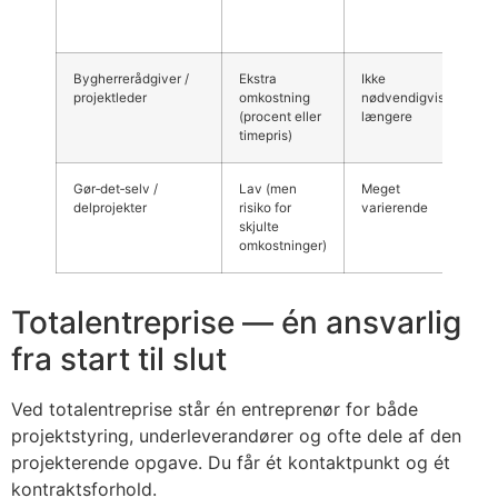
af
pr
Bygherrerådgiver /
Ekstra
Ikke
Mi
projektleder
omkostning
nødvendigvis
(procent eller
længere
timepris)
Gør‑det‑selv /
Lav (men
Meget
Me
delprojekter
risiko for
varierende
skjulte
omkostninger)
Totalentreprise — én ansvarlig
fra start til slut
Ved totalentreprise står én entreprenør for både
projektstyring, underleverandører og ofte dele af den
projekterende opgave. Du får ét kontaktpunkt og ét
kontraktsforhold.