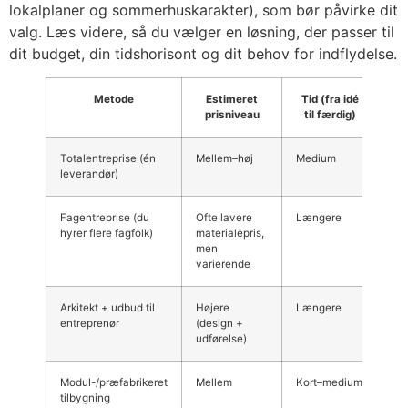
lokalplaner og sommerhuskarakter), som bør påvirke dit
valg. Læs videre, så du vælger en løsning, der passer til
dit budget, din tidshorisont og dit behov for indflydelse.
Metode
Estimeret
Tid (fra idé
K
prisniveau
til færdig)
in
Totalentreprise (én
Mellem–høj
Medium
La
leverandør)
mi
Fagentreprise (du
Ofte lavere
Længere
Hø
hyrer flere fagfolk)
materialepris,
men
varierende
Arkitekt + udbud til
Højere
Længere
Hø
entreprenør
(design +
udførelse)
Modul-/præfabrikeret
Mellem
Kort–medium
Mi
tilbygning
(a