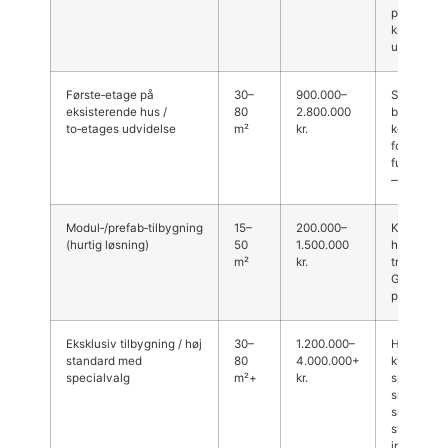
påvirker p
kræve jor
ustabil gr
Første‑etage på
30–
900.000–
Større om
eksisterende hus /
80
2.800.000
bærende
to‑etages udvidelse
m²
kr.
konstrukti
forstærkni
fundament
— ofte dyr
Modul‑/prefab‑tilbygning
15–
200.000–
Kan være b
(hurtig løsning)
50
1.500.000
hurtigere
m²
kr.
transport o
Gilleleje 
prisen.
Eksklusiv tilbygning / høj
30–
1.200.000–
Højere
standard med
80
4.000.000+
kvadratme
specialvalg
m²+
kr.
specialmat
skrædders
snedkerar
større
installati