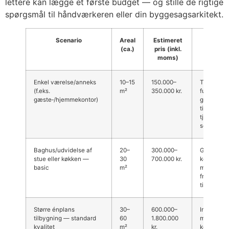
lettere kan lægge et første budget — og stille de rigtige
spørgsmål til håndværkeren eller din byggesagsarkitekt.
Scenario
Areal
Estimeret
Komm
(ca.)
pris (inkl.
Gil
moms)
Enkel værelse/anneks
10–15
150.000–
Typisk si
(f.eks.
m²
350.000 kr.
fundament
gæste‑/hjemmekontor)
godt valg
til somme
tjek
sommerhus
Baghus/udvidelse af
20–
300.000–
Grundlæg
stue eller køkken —
30
700.000 kr.
konstrukti
basic
m²
materialer
fra kysten
til facade
Større énplans
30–
600.000–
Inkl. isole
tilbygning — standard
60
1.800.000
moderne s
kvalitet
m²
kr.
køkken/ b