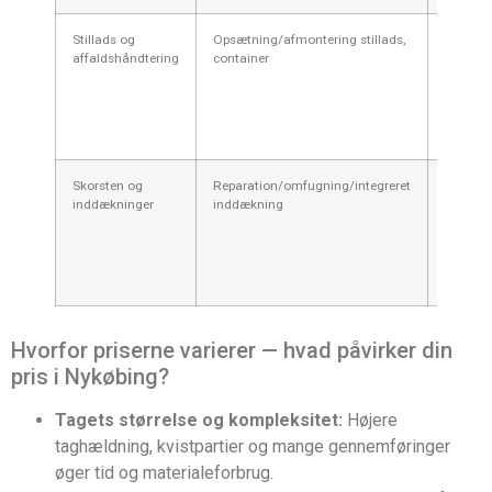
Stillads og
Opsætning/afmontering stillads,
6.000–
affaldshåndtering
container
35.000 k
Skorsten og
Reparation/omfugning/integreret
8.000–
inddækninger
inddækning
40.000 k
Hvorfor priserne varierer — hvad påvirker din
pris i Nykøbing?
Tagets størrelse og kompleksitet:
Højere
taghældning, kvistpartier og mange gennemføringer
øger tid og materialeforbrug.