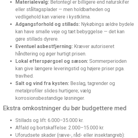
Materialevalg:
Betontegl er billigere end naturskifer
eller ståltagsplader — men holdbarheden og
vedligehold kan variere i kystklima.
Adgangsforhold og stillads:
Nykøbings ældre bydele
kan have smalle veje og tæt bebyggelse — det kan
gøre stillads dyrere.
Eventuel asbestfjerning:
Kræver autoriseret
håndtering og øger hurtigt prisen.
Lokal efterspørgsel og sæson:
Sommerperioden
kan give længere leveringstid og højere priser pga.
travlhed.
Salt og vind fra kysten:
Beslag, tagrender og
metalprofiler slides hurtigere; vælg
korrosionsbestandige løsninger.
Ekstra omkostninger du bør budgettere med
Stillads og lift: 6.000–35.000 kr.
Affald og bortskaffelse: 2.000–15.000 kr.
Uforudsete skader (ræve-, råd- eller insektangreb):