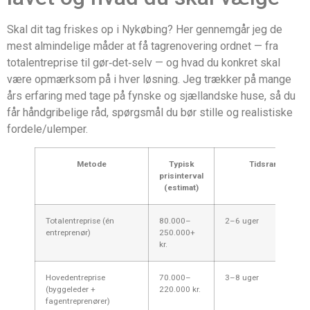
Skal dit tag friskes op i Nykøbing? Her gennemgår jeg de
mest almindelige måder at få tagrenovering ordnet — fra
totalentreprise til gør‑det‑selv — og hvad du konkret skal
være opmærksom på i hver løsning. Jeg trækker på mange
års erfaring med tage på fynske og sjællandske huse, så du
får håndgribelige råd, spørgsmål du bør stille og realistiske
fordele/ulemper.
Metode
Typisk
Tidsramme
prisinterval
(estimat)
Totalentreprise (én
80.000–
2–6 uger
entreprenør)
250.000+
kr.
Hovedentreprise
70.000–
3–8 uger
(byggeleder +
220.000 kr.
fagentreprenører)