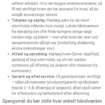
udfører arbejdet. Hvis der bruges underleverandører, så
få det skriftligt hvem der har ansvaret for hvad, så du
undgår ansvarsluger senere.
Tidsplan og vejrlig:
Planlæg uden for de mest
stormfulde måneder hvis muligt. Lokale håndværkere
fra Nykøbing kan ofte finde hurtigere ledige dage
mellem regn og blæst — men aftal hvad der sker ved
længerevarende dårligt vejr (midlertidig afdækning,
ekstra omkostninger osv.).
Affald og oprydning:
Klarlæg hvem fjerner tagaffald,
genbrug af tegl eller metal, og om der sættes
containere på offentlig vej (kræver ofte tilladelse fra
kommunen).
Garanti og efterservice:
Få garantiperioder skriftligt
— både på materialer (producentgaranti) og håndværk
(typisk 2–5 år afhængig af opgaven). Aftal også rutiner
for efterkontrol og tæthedstest efter aflevering.
Spørgsmål du bør stille hver enkelt håndværker