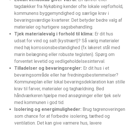
tagdækker fra Nykøbing kender ofte lokale vejrforhold,
kommunens byggemyndighed og særlige krav i
bevaringsværdige kvarterer. Det betyder bedre valg af
materialer og hurtigere sagsbehandling.
Tjek materialevalg i forhold til klima:
Er dit hus
udsat for vind og salt (kystnært)? Så vælg materialer
med høj korrosionsbestandighed (fx lakeret stål med
marin belægning eller robuste teglsten). Spørg om
forventet levetid og vedligeholdelsesinterval.
Tilladelser og bevaringsregler:
Er dit hus i et
bevaringsområde eller har fredningsbestemmelser?
Kommuneplan eller lokal bevaringsdeklaration kan stille
krav til farver, materialer og taghældning. Bed
håndværkeren hjælpe med ansøgninger eller tjek selv
med kommunen i god tid.
Isolering og energimuligheder:
Brug tagrenoveringen
som chance for at forbedre isolering, tæthed og
ventilation. Det kan give varmere hus, lavere