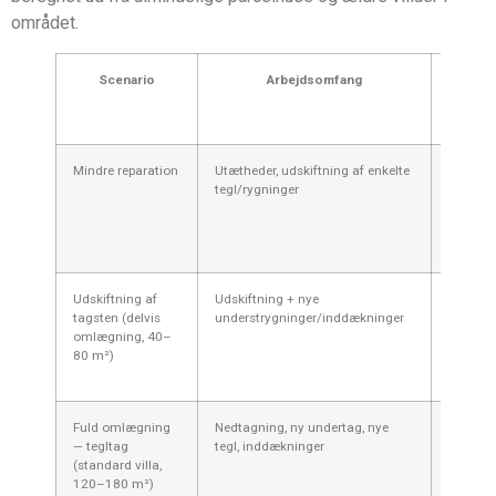
området.
Scenario
Arbejdsomfang
Estimer
pris (in
moms
Mindre reparation
Utætheder, udskiftning af enkelte
2.000–
tegl/rygninger
12.000 k
Udskiftning af
Udskiftning + nye
25.000
tagsten (delvis
understrygninger/inddækninger
70.000 k
omlægning, 40–
80 m²)
Fuld omlægning
Nedtagning, ny undertag, nye
90.000
— tegltag
tegl, inddækninger
220.00
(standard villa,
kr.
120–180 m²)