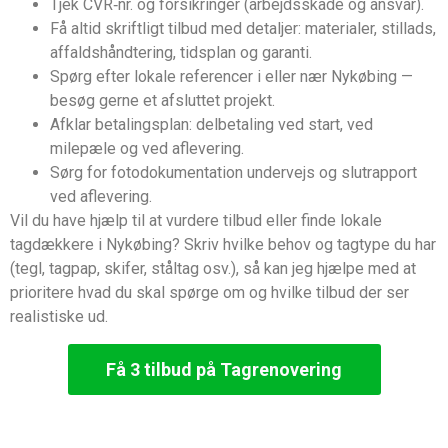
Tjek CVR‑nr. og forsikringer (arbejdsskade og ansvar).
Få altid skriftligt tilbud med detaljer: materialer, stillads,
affaldshåndtering, tidsplan og garanti.
Spørg efter lokale referencer i eller nær Nykøbing —
besøg gerne et afsluttet projekt.
Afklar betalingsplan: delbetaling ved start, ved
milepæle og ved aflevering.
Sørg for fotodokumentation undervejs og slutrapport
ved aflevering.
Vil du have hjælp til at vurdere tilbud eller finde lokale
tagdækkere i Nykøbing? Skriv hvilke behov og tagtype du har
(tegl, tagpap, skifer, ståltag osv.), så kan jeg hjælpe med at
prioritere hvad du skal spørge om og hvilke tilbud der ser
realistiske ud.
Få 3 tilbud på Tagrenovering