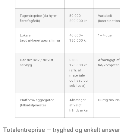
Fagentreprise (du hyrer
50.000–
Variabelt
flere fagfolk)
200.000 kr.
(koordinationspåkræve
Lokale
40.000–
1–4 uger
tagdækkere/specialfirma
180.000 kr.
Gør‑det‑selv / delvist
5.000–
Afhængigt af
selvbyg
120.000 kr.
tid/kompetence
(afh. af
materiale
og hvad du
selv løser)
Platform/aggregator
Afhænger
Hurtig tilbudssamling
(tilbudstjeneste)
af valgt
håndværker
Totalentreprise — tryghed og enkelt ansvar