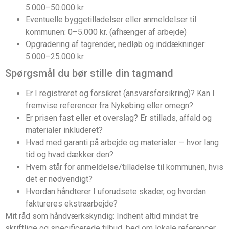
5.000–50.000 kr.
Eventuelle byggetilladelser eller anmeldelser til
kommunen: 0–5.000 kr. (afhænger af arbejde)
Opgradering af tagrender, nedløb og inddækninger:
5.000–25.000 kr.
Spørgsmål du bør stille din tagmand
Er I registreret og forsikret (ansvarsforsikring)? Kan I
fremvise referencer fra Nykøbing eller omegn?
Er prisen fast eller et overslag? Er stillads, affald og
materialer inkluderet?
Hvad med garanti på arbejde og materialer — hvor lang
tid og hvad dækker den?
Hvem står for anmeldelse/tilladelse til kommunen, hvis
det er nødvendigt?
Hvordan håndterer I uforudsete skader, og hvordan
faktureres ekstraarbejde?
Mit råd som håndværkskyndig: Indhent altid mindst tre
skriftlige og specificerede tilbud, bed om lokale referencer