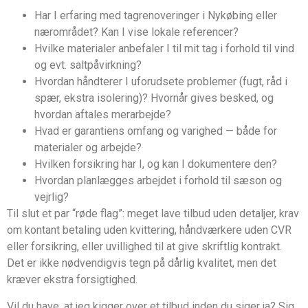
Har I erfaring med tagrenoveringer i Nykøbing eller
nærområdet? Kan I vise lokale referencer?
Hvilke materialer anbefaler I til mit tag i forhold til vind
og evt. saltpåvirkning?
Hvordan håndterer I uforudsete problemer (fugt, råd i
spær, ekstra isolering)? Hvornår gives besked, og
hvordan aftales merarbejde?
Hvad er garantiens omfang og varighed — både for
materialer og arbejde?
Hvilken forsikring har I, og kan I dokumentere den?
Hvordan planlægges arbejdet i forhold til sæson og
vejrlig?
Til slut et par “røde flag”: meget lave tilbud uden detaljer, krav
om kontant betaling uden kvittering, håndværkere uden CVR
eller forsikring, eller uvillighed til at give skriftlig kontrakt.
Det er ikke nødvendigvis tegn på dårlig kvalitet, men det
kræver ekstra forsigtighed.
Vil du have, at jeg kigger over et tilbud inden du siger ja? Sig