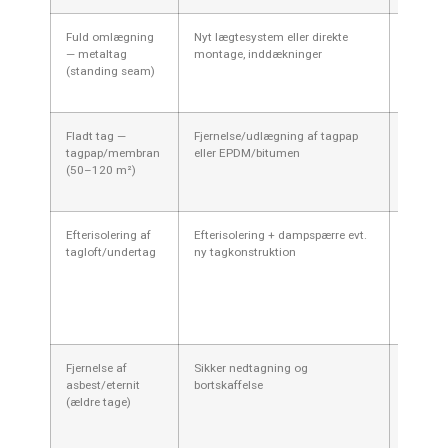
Fuld omlægning
Nyt lægtesystem eller direkte
120.00
— metaltag
montage, inddækninger
300.00
(standing seam)
kr.
Fladt tag —
Fjernelse/udlægning af tagpap
40.000
tagpap/membran
eller EPDM/bitumen
140.00
(50–120 m²)
kr.
Efterisolering af
Efterisolering + dampspærre evt.
50.000
tagloft/undertag
ny tagkonstruktion
350.00
kr.
Fjernelse af
Sikker nedtagning og
10.000
asbest/eternit
bortskaffelse
80.000
(ældre tage)
kr.
(afhæn
af m²)