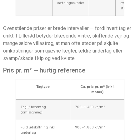
sætningsskader
eventuelt
statik/ingen
Ovenstående priser er brede intervaller — fordi hvert tag er
unikt. I Lillerød betyder blæsende vintre, skiftende vejr og
mange ældre villastrøg, at man ofte støder på skjulte
omkostninger som ujævne lægter, ældre undertag eller
svamp/skade i kip og ved kviste.
Pris pr. m² — hurtig reference
Tagtype
Ca. pris pr. m² (inkl.
moms)
Tegl / betontag
700–1.400 kr./m²
(omlægning)
Fuld udskiftning inkl.
900–1.800 kr./m²
undertag