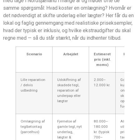
med tage i Nordsjælland i mange år og møder ofte de
samme spørgsmål: Hvad koster en omlægning? Hvornår er
det nødvendigt at skifte underlag eller lægter? Her får du en
lokal og faglig gennemgang med realistiske priseksempler,
hvad der typisk er inklusiv, og hvilke ekstraudgifter du skal
regne med — så du står stærkt, når du indhenter tilbud.
Scenario
Arbejdet
Estimeret
Komment
pris (inkl.
Liller
moms)
Lille reparation
Udskiftning af
2.000–
God løsning
/ delvis
skadede tegl,
12.000 kr.
kun enkelte
udbedring
reparation af
områder er
underpap eller
skadet; hur
lægter
opretning 
fugtindtræ
Omlægning af
Fjernelse af
80.000–
Almindeligt
teglbetontag
gamle tegl, nyt
180.000
villaer i Lil
(parcelhus)
underlag,
kr. (typisk
pris afhæng
lægter &
700–
tagets adg