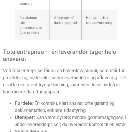
sparring
begræ
Forsikrings-
Afhænger af
Hurtigt — efter
Afhæn
eller
dækningsgrad
skadesvurdering
police
garantiservice
(ved skader)
Totalentreprise — én leverandør tager hele
ansvaret
Ved totalentreprise får du én hovedleverandør, som står for
projektering, materialer, underleverandører og aflevering. Det
er ofte den mest trygge løsning, især hvis du vil undgå at
koordinere flere faggrupper.
Fordele:
Én kontrakt, klart ansvar, ofte garanti og
dokumentation, enklere tidsstyring.
Ulemper:
Kan være dyrere; mindre gennemsigtighed i
underleverandørpriser; du overlader kontrol til én aktør.
Spørg dem om: