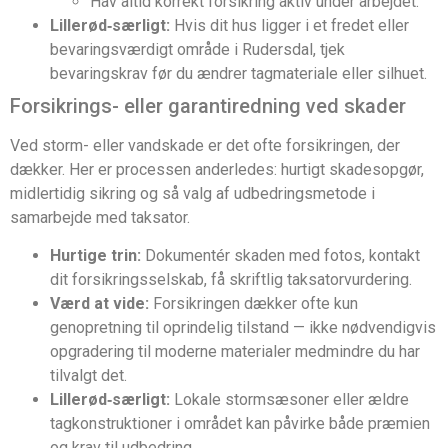
Hav altid korrekt forsikring aktiv under arbejdet.
Lillerød‑særligt:
Hvis dit hus ligger i et fredet eller
bevaringsværdigt område i Rudersdal, tjek
bevaringskrav før du ændrer tagmateriale eller silhuet.
Forsikrings- eller garantiredning ved skader
Ved storm- eller vandskade er det ofte forsikringen, der
dækker. Her er processen anderledes: hurtigt skadesopgør,
midlertidig sikring og så valg af udbedringsmetode i
samarbejde med taksator.
Hurtige trin:
Dokumentér skaden med fotos, kontakt
dit forsikringsselskab, få skriftlig taksatorvurdering.
Værd at vide:
Forsikringen dækker ofte kun
genopretning til oprindelig tilstand — ikke nødvendigvis
opgradering til moderne materialer medmindre du har
tilvalgt det.
Lillerød‑særligt:
Lokale stormsæsoner eller ældre
tagkonstruktioner i området kan påvirke både præmien
og krav til udbedring.