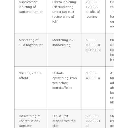
Supplerende
Ekstra isolering
20.000–
Giver
isolering af
(efterisolering
120.000
varmebespa
tagkonstruktion
under tag eller
kr. afh. af
— tjek muli
topisolering af
løsning
for energiti
loft)
og helheds
med håndvæ
Montering af
Montering inkl.
6.000–
Prisen stige
1–3 tagvinduer
inddækning
30.000 kr.
skråtage m
pr. vindue
kompliceret
indretning e
brandkrav.
Stillads, kran &
Stillads
8.000–
Afhænger a
affald
opsætning, kran
40.000 kr.
husstørrelse
ved behov,
adgang og
bortskaffelse
afstand til
losseplads; 
separat pos
tilbuddet.
Udskiftning af
Strukturelt
50.000–
Stor variat
konstruktion /
arbejde ved råd
300.000+
kræver fagl
tagstole
eller
kr.
gennemgan