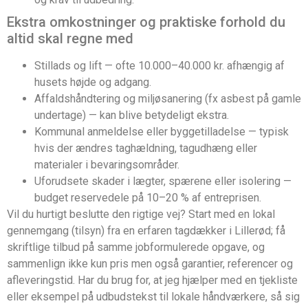
Ekstra omkostninger og praktiske forhold du
altid skal regne med
Stillads og lift — ofte 10.000–40.000 kr. afhængig af
husets højde og adgang.
Affaldshåndtering og miljøsanering (fx asbest på gamle
undertage) — kan blive betydeligt ekstra.
Kommunal anmeldelse eller byggetilladelse — typisk
hvis der ændres taghældning, tagudhæng eller
materialer i bevaringsområder.
Uforudsete skader i lægter, spærene eller isolering —
budget reservedele på 10–20 % af entreprisen.
Vil du hurtigt beslutte den rigtige vej? Start med en lokal
gennemgang (tilsyn) fra en erfaren tagdækker i Lillerød; få
skriftlige tilbud på samme jobformulerede opgave, og
sammenlign ikke kun pris men også garantier, referencer og
afleveringstid. Har du brug for, at jeg hjælper med en tjekliste
eller eksempel på udbudstekst til lokale håndværkere, så sig