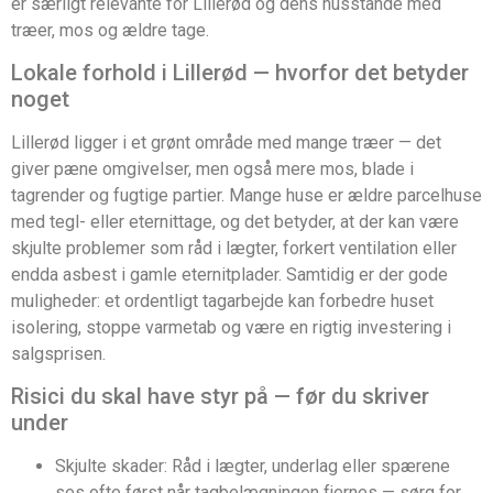
er særligt relevante for Lillerød og dens husstande med
træer, mos og ældre tage.
Lokale forhold i Lillerød — hvorfor det betyder
noget
Lillerød ligger i et grønt område med mange træer — det
giver pæne omgivelser, men også mere mos, blade i
tagrender og fugtige partier. Mange huse er ældre parcelhuse
med tegl- eller eternittage, og det betyder, at der kan være
skjulte problemer som råd i lægter, forkert ventilation eller
endda asbest i gamle eternitplader. Samtidig er der gode
muligheder: et ordentligt tagarbejde kan forbedre huset
isolering, stoppe varmetab og være en rigtig investering i
salgsprisen.
Risici du skal have styr på — før du skriver
under
Skjulte skader: Råd i lægter, underlag eller spærene
ses ofte først når tagbelægningen fjernes — sørg for