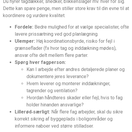
Du hyrer tagdækker, snedker, blikkenslager mv. hver for sig.
Dette kan spare penge, men stiller store krav til din evne til at
koordinere og vurdere kvalitet.
Fordele:
Bedre mulighed for at vælge specialister, ofte
lavere prissætning ved god planlægning.
Ulemper:
Høj koordinationsbyrde, risiko for fejl i
grænseflader (fx hvor tag og inddækning mødes),
ansvar ofte delt mellem flere parter.
Spørg hver fagperson:
Kan I arbejde efter andres detaljerede planer og
dokumentere jeres leverance?
Hvem leverer og monterer inddækninger,
tagrender og ventilation?
Hvordan håndteres skader eller fejl, hvis to fag
holder hinanden ansvarlige?
Lillerød‑særligt:
Når flere fag arbejder, skal du sikre
korrekt sikring af byggeplads i boligområder og
informere naboer ved større stilladser.