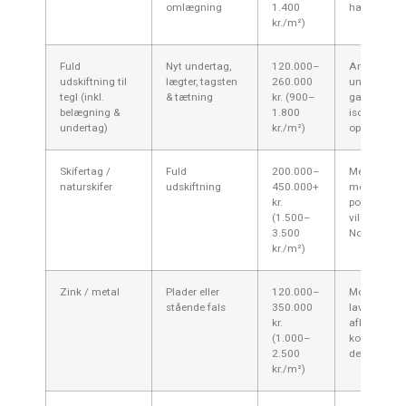
omlægning
1.400
hældning.
kr./m²)
Fuld
Nyt undertag,
120.000–
Anbefales h
udskiftning til
lægter, tagsten
260.000
undertaget 
tegl (inkl.
& tætning
kr. (900–
gammelt o
belægning &
1.800
isolering ø
undertag)
kr./m²)
opgraderet.
Skifertag /
Fuld
200.000–
Meget hold
naturskifer
udskiftning
450.000+
men dyrt;
kr.
populært på
(1.500–
villastrøg i
3.500
Nordsjælla
kr./m²)
Zink / metal
Plader eller
120.000–
Moderne ud
stående fals
350.000
lav vægt; pr
kr.
afhænger a
(1.000–
kompleksite
2.500
detaljeløsni
kr./m²)