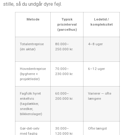
stille, så du undgår dyre fejl.
Metode
Typisk
Ledetid /
Risi
prisinterval
kompleksitet
ans
(parcelhus)
Totalentreprise
80.000–
4–8 uger
Lav — 
(én aktør)
250.000 kr.
kontra
klart 
Hovedentreprise
70.000–
6–12 uger
Middel
(bygherre +
230.000 kr.
behov 
projektleder)
koordi
Fagfolk hyret
60.000–
Varierer — ofte
Højere
enkeltvis
200.000 kr.
længere
koordi
(tagdækker,
snedker,
blikkenslager)
Gør‑det‑selv
30.000–
Ofte længst
Høj —
med faglig
120.000 kr.
garant