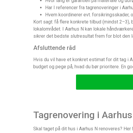
Hvor lang er garantien på materiale og ud
Har I referencer fra tagrenoveringer i Aa
Hvem koordinerer evt. forsikringsskader, 
Kort sagt: få flere konkrete tilbud (mindst 2–3)
lokalområdet. I Aarhus N kan lokale håndværkere
sikrer det bedste slutresultat frem for blot den l
Afsluttende råd
Hvis du vil have et konkret estimat for dit tag i
budget og pege på, hvad du bør prioritere. En g
Tagrenovering i Aarhus 
Skal taget på dit hus i Aarhus N renoveres? Her