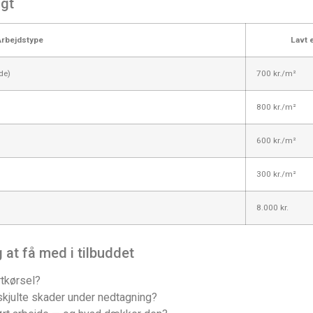
igt
Arbejdstype
Lavt 
de)
700 kr./m²
800 kr./m²
600 kr./m²
300 kr./m²
8.000 kr.
 at få med i tilbuddet
rtkørsel?
skjulte skader under nedtagning?