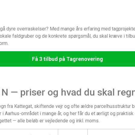
dgå dyre overraskelser? Med mange års erfaring med tagprojekter 
 lokale faldgruber og de konkrete spørgsmål, du skal kræve i til
torm.
Få 3 tilbud på Tagrenovering
 N — priser og hvad du skal re
 regn fra Kattegat, skiftende vejr og ofte ældre parcelhusstruktur 
i Aarhus-området i mange år, og her får du et ærligt og praktisk 
ettet — alle beløb er vejledende og inkl. moms.