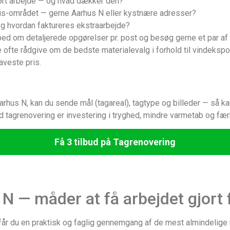
ført arbejde — og hvad dækker den?
rhus-området — gerne Aarhus N eller kystnære adresser?
og hvordan faktureres ekstraarbejde?
, bed om detaljerede opgørelser pr. post og besøg gerne et par af
 ofte rådgive om de bedste materialevalg i forhold til vindeksp
aveste pris.
 Aarhus N, kan du sende mål (tagareal), tagtype og billeder — så k
od tagrenovering er investering i tryghed, mindre varmetab og f
Få 3 tilbud på Tagrenovering
N — måder at få arbejdet gjort 
 får du en praktisk og faglig gennemgang af de mest almindelig