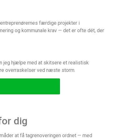
 entreprenørernes færdige projekter i
onering og kommunale krav — det er ofte dét, der
an jeg hjælpe med at skitsere et realistisk
ærre overraskelser ved næste storm.
for dig
e måder at få tagrenoveringen ordnet — med