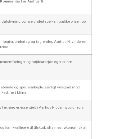
Kommentar for Aarhus N
indafstivning og nye undertage kan trække prisen op.
af lægter, undertag og tagrender; Aarhus N: vindpres
relse.
gennemføringer og højdearbejde øger prisen
ateriale og specialarbejde; særligt velegnet mod
d kystnært klima.
g tætning er essentielt i Aarhus N pga. hyppig regn.
og kan kvalificere til tilskud; ofte mest økonomisk at