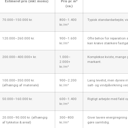
Estimeret pris (inkl. moms)
Pris pr. m²
(ca.)
70.000–150.000 kr.
800–1.400
Typisk standardarbejde; v
kr./m²
120.000–260.000 kr.
900–1.600
Ofte behov for reparation 
kr./m²
kan kræve stærkere fastgø
200.000–400.000+ kr.
1.000–
Komplekse kviste, mange 
2.000+
markant.
kr./m²
100.000–350.000 kr.
900–2.200
Lang levetid, men dyrere m
(afhængig af materiale)
kr./m²
salt- og vindpåvirkning ve
50.000–160.000 kr.
600–1.400
Rigtigt arbejde med fald o
kr./m²
20.000–90.000 kr. (afhængig
300–800
Giver lavere energiregning 
af tykkelse & areal)
kr./m²
gøre samtidig.