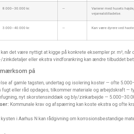
8.000–30.000 kr.
—
Varierer med husets højde
vejarealstilladelse.
3.000–40.000 kr.
—
Kan være dyrere ved haste
 kan det være nyttigt at kigge på konkrete eksempler pr. m², når 
zinkdetaljer eller ekstra vindforankring kan ændre tilbuddet bet
opmærksom på
lse af gamle tagsten, undertag og isolering koster — ofte 5.000
 fugt eller råd opdages, tilkommer materiale og arbejdskraft — t
ugning, nyt skorstensinddæk og bly/zinkarbejde — 5.000–30.000
lser:
Kommunale krav og afspærring kan koste ekstra og ofte kræv
kysten i Aarhus N kan rådgivning om korrosionsbestandige mate