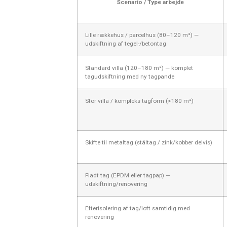
Scenario / Type arbejde
Lille rækkehus / parcelhus (80–120 m²) —
udskiftning af tegel-/betontag
Standard villa (120–180 m²) — komplet
tagudskiftning med ny tagpande
Stor villa / kompleks tagform (>180 m²)
Skifte til metaltag (ståltag / zink/kobber delvis)
Fladt tag (EPDM eller tagpap) —
udskiftning/renovering
Efterisolering af tag/loft samtidig med
renovering