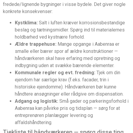
fredede/lignende bygninger i visse bydele. Det giver nogle
konkrete konsekvenser:
Kystklima:
Salt i luften kræver korrosionsbestandige
beslag og tætningsmidler. Spørg ind til materialernes
holdbarhed ved kystnære forhold.
Ældre trappehuse:
Mange opgange i Aabenraa er
smalle eller bærer spor af ældre konstruktioner —
håndværkeren skal have erfaring med opretning og
indbygning uden at svække bærende elementer.
Kommunale regler og evt. fredning:
Tjek om din
ejendom har særlige krav (f.eks. facader, trin i
historiske ejendomme). Håndværkeren bør kunne
håndtere ansøgninger eller rådgive om dispensation.
Adgang og logistik:
Små gader og parkeringsforhold i
Aabenraa kan påvirke pris og tidsplan — sørg for at
entreprenøren planlægger levering og
affaldshåndtering.
Tjekliste til håndværkeren — spørg disse ting