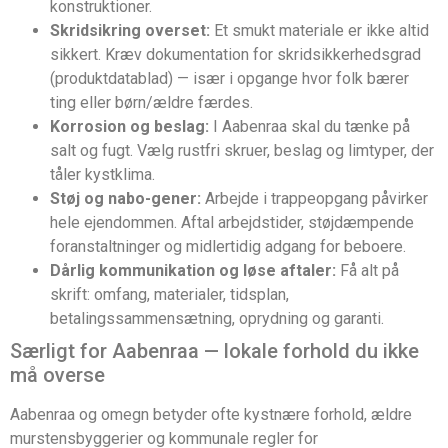
konstruktioner.
Skridsikring overset:
Et smukt materiale er ikke altid
sikkert. Kræv dokumentation for skridsikkerhedsgrad
(produktdatablad) — især i opgange hvor folk bærer
ting eller børn/ældre færdes.
Korrosion og beslag:
I Aabenraa skal du tænke på
salt og fugt. Vælg rustfri skruer, beslag og limtyper, der
tåler kystklima.
Støj og nabo-gener:
Arbejde i trappeopgang påvirker
hele ejendommen. Aftal arbejdstider, støjdæmpende
foranstaltninger og midlertidig adgang for beboere.
Dårlig kommunikation og løse aftaler:
Få alt på
skrift: omfang, materialer, tidsplan,
betalingssammensætning, oprydning og garanti.
Særligt for Aabenraa — lokale forhold du ikke
må overse
Aabenraa og omegn betyder ofte kystnære forhold, ældre
murstensbyggerier og kommunale regler for