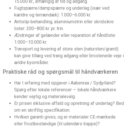
15.000 kr., afhængig af tid og adgang.
Fugtspærre/dampspærre og underlag (især ved
kældre og terrændæk): 1.000–6.000 kr.
Antislip‑behandling, aluminiumstrin eller skridsikre
lister: 200–800 kr. pr. trin.
Ændringer af gelænder eller reparation af håndliste:
1.000–10.000 kr.
Transport og levering af store sten (natursten/granit):
kan give tillæg ved trang adgang eller brostenede veje i
ældre byområder.
Praktiske råd og spørgsmål til håndværkeren
Har I erfaring med opgaver i Aabenraa / Sydjylland?
Spørg efter lokale referencer — lokale håndværkere
kender vejrlig og materialevalg.
Er prisen inklusive affald og opretning af underlag? Bed
om en skriftlig specifikation.
Hvilken garanti gives, og er materialer CE‑mærkede
eller frostbestandige (til udendørs trappe)?