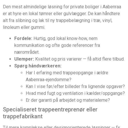
Den mest almindelige løsning for private boliger i Aabenraa
er at hyre en lokal tømrer eller gulvlægger. De kan håndtere
alt fra slibning og lak til ny trappebelægning i træ, vinyl,
linoleum eller gummi.
Fordele:
Hurtig, god lokal know‑how, nem
kommunikation og ofte gode referencer fra
nærområdet.
Ulemper:
Kvalitet og pris varierer — få altid flere tilbud.
Spørg håndværkeren:
Har I erfaring med trappeopgange i ældre
Aabenraa‑ejendomme?
Kan I vise før/efter billeder fra lignende opgaver?
Hvad med fugt og ventilation i kælder/oppgange?
Er der garanti på arbejdet og materialerne?
Specialiseret trappeentreprenør eller
trappefabrikant
Til mere komplekse eller designorienterede løsninger — fx