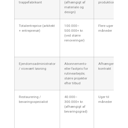
trappefabrikant
(afhængigt af
produktion
materiale og
design)
Totalentreprise (arkitekt
100.000–
Flere uger til
+ entreprenør)
500.000+ kr.
måneder
(ved større
renoveringer)
Ejendomsadministrator
Abonnements-
Afhænger af
/ vicevært løsning
eller fastpris for
kontrakt
rutinearbejde;
større projekter
efter tilbud
Restaurering /
40.000–
Uger til
bevaringsspecialist
300.000+ kr.
måneder
(afhængigt af
bevaringsgrad)