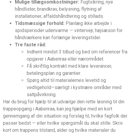
Mulige tillægsomkostninger:
Fugtsikring, nye
håndlister, brandkrav, belysning, flytning af
installationer, affaldshåndtering og stillads.
Tidsmæssige forhold:
Planlæg ikke arbejde i
spidsperioder udenvarme — vintervejr, højsæson for
håndværkere kan forlænge leveringstider.
Tre faste råd:
Indhent mindst 3 tilbud og bed om referencer fra
opgaver i Aabenraa eller nærområdet.
Få skriftlig kontrakt med klare leverancer,
betalingsplan og garantier.
Spørg altid til materialernes levetid og
vedligehold—særligt i kystnære områder med
saltpåvirkning.
Har du brug for hjælp til at udvælge den rette løsning til din
trappeopgang i Aabenraa, kan jeg hjælpe med en kort
gennemgang af din situation og forslag til, hvilke fagfolk der
passer bedst — eller hvilke spørgsmål du skal stille. Skriv
kort om trappens tilstand, alder og hvilke materialer du