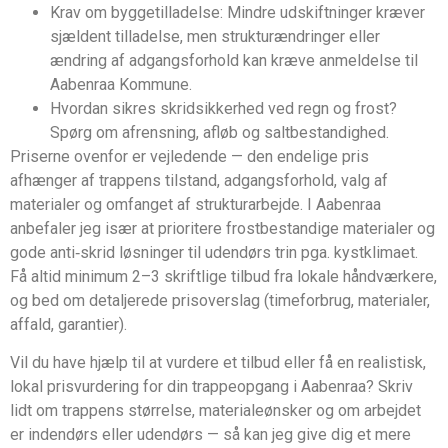
Krav om byggetilladelse: Mindre udskiftninger kræver
sjældent tilladelse, men strukturændringer eller
ændring af adgangsforhold kan kræve anmeldelse til
Aabenraa Kommune.
Hvordan sikres skridsikkerhed ved regn og frost?
Spørg om afrensning, afløb og saltbestandighed.
Priserne ovenfor er vejledende — den endelige pris
afhænger af trappens tilstand, adgangsforhold, valg af
materialer og omfanget af strukturarbejde. I Aabenraa
anbefaler jeg især at prioritere frostbestandige materialer og
gode anti‑skrid løsninger til udendørs trin pga. kystklimaet.
Få altid minimum 2–3 skriftlige tilbud fra lokale håndværkere,
og bed om detaljerede prisoverslag (timeforbrug, materialer,
affald, garantier).
Vil du have hjælp til at vurdere et tilbud eller få en realistisk,
lokal prisvurdering for din trappeopgang i Aabenraa? Skriv
lidt om trappens størrelse, materialeønsker og om arbejdet
er indendørs eller udendørs — så kan jeg give dig et mere