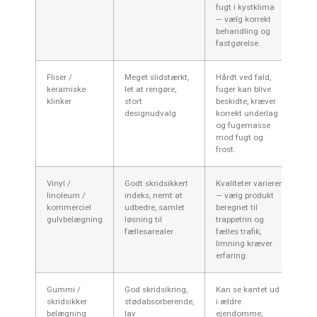
fugt i kystklima
— vælg korrekt
behandling og
fastgørelse.
Fliser /
Meget slidstærkt,
Hårdt ved fald,
keramiske
let at rengøre,
fuger kan blive
klinker
stort
beskidte, kræver
designudvalg
korrekt underlag
og fugemasse
mod fugt og
frost.
Vinyl /
Godt skridsikkert
Kvaliteter varierer
linoleum /
indeks, nemt at
— vælg produkt
kommerciel
udbedre, samlet
beregnet til
gulvbelægning
løsning til
trappetrin og
fællesarealer
fælles trafik;
limning kræver
erfaring.
Gummi /
God skridsikring,
Kan se kantet ud
skridsikker
stødabsorberende,
i ældre
belægning
lav
ejendomme;