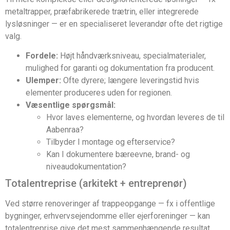
metaltrapper, præfabrikerede trætrin, eller integrerede
lysløsninger — er en specialiseret leverandør ofte det rigtige
valg.
Fordele:
Højt håndværksniveau, specialmaterialer,
mulighed for garanti og dokumentation fra producent.
Ulemper:
Ofte dyrere; længere leveringstid hvis
elementer produceres uden for regionen.
Væsentlige spørgsmål:
Hvor laves elementerne, og hvordan leveres de til
Aabenraa?
Tilbyder I montage og efterservice?
Kan I dokumentere bæreevne, brand- og
niveaudokumentation?
Totalentreprise (arkitekt + entreprenør)
Ved større renoveringer af trappeopgange — fx i offentlige
bygninger, erhvervsejendomme eller ejerforeninger — kan
totalentreprise give det mest sammenhængende resultat.