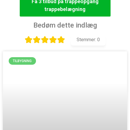
Få 3 tilbud på trappeopgang
trappebelægning
Bedøm dette indlæg
Stemmer:
0
TILBYGNING