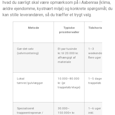
hvad du særligt skal være opmærksom på i Aabenraa (klima,
ældre ejendomme, kystnært miljø) og konkrete spørgsmål, du
kan stille leverandøren, så du træffer et trygt valg.
Metode
Typiske
Tidshorisont
prisintervaller
Gør‑det‑selv
Et par tusinde
1–3
(selvmontering)
kr. til 20.000 kr.
weekender til
afhængigt af
flere uger
materiale
Lokal
10.000–80.000
1–5 dage pr.
tømrer/gulvlægger
kr. (pr.
trappeløb
trappeløb/etage)
Specialiseret
30.000–
1–6 uger
trappeentreprenør /
150.000+ kr.
inkl.