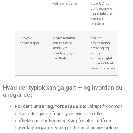
vedligeholdelse
vælg UV- og
saltbestandigt
materiale ved
kystnære
områder.
Epoxy /
Meget holdbar,
Kræver
polymerspor
kan fås med
professionel
skridsikre
påføring og
tilsætninger, tæt
korrekt underlag;
overflade
kan være glat
hvis ikke tilsat
skridt materiale.
Hvad der typisk kan gå galt — og hvordan du
undgår det
Forkert underlag/forberedelse:
Dårligt forberedt
beton eller gamle fuger giver løse trin eller
opflækkende belægning. Sørg for altid at få en
prøvetagning/afrensning og fugtmåling ved ældre