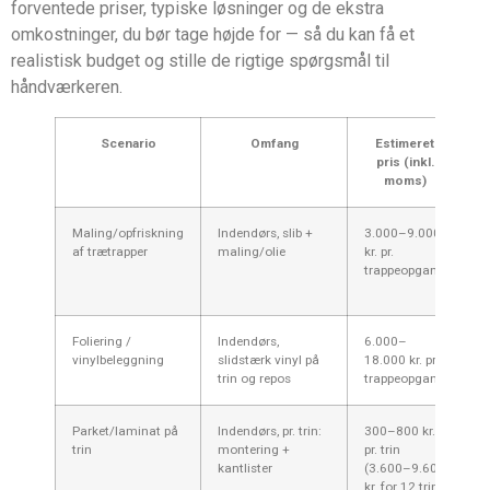
forventede priser, typiske løsninger og de ekstra
omkostninger, du bør tage højde for — så du kan få et
realistisk budget og stille de rigtige spørgsmål til
håndværkeren.
Scenario
Omfang
Estimeret
pris (inkl.
moms)
Maling/opfriskning
Indendørs, slib +
3.000–9.000
Bi
af trætrapper
maling/olie
kr. pr.
v
trappeopgang
i
e
Foliering /
Indendørs,
6.000–
Hu
vinylbeleggning
slidstærk vinyl på
18.000 kr. pr.
v
trin og repos
trappeopgang
i 
Parket/laminat på
Indendørs, pr. trin:
300–800 kr.
G
trin
montering +
pr. trin
k
kantlister
(3.600–9.600
t
kr. for 12 trin)
t