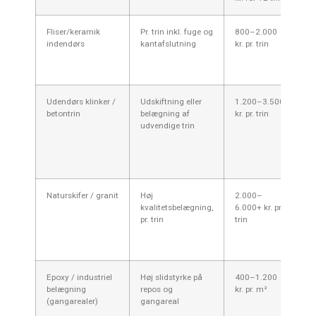
Fliser/keramik
Pr. trin inkl. fuge og
800–2.000
R
indendørs
kantafslutning
kr. pr. trin
r
v
a
Udendørs klinker /
Udskiftning eller
1.200–3.500
F
betontrin
belægning af
kr. pr. trin
s
udvendige trin
v
A
fr
n
Naturskifer / granit
Høj
2.000–
L
kvalitetsbelægning,
6.000+ kr. pr.
u
pr. trin
trin
lø
A
a
Epoxy / industriel
Høj slidstyrke på
400–1.200
G
belægning
repos og
kr. pr. m²
m
(gangarealer)
gangareal
k
a