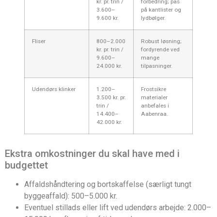
kr. pr. trin /
forbedring; pas
3.600–
på kantlister og
9.600 kr.
lydbølger.
Fliser
800–2.000
Robust løsning;
kr. pr. trin /
fordyrende ved
9.600–
mange
24.000 kr.
tilpasninger.
Udendørs klinker
1.200–
Frostsikre
3.500 kr. pr.
materialer
trin /
anbefales i
14.400–
Aabenraa.
42.000 kr.
Ekstra omkostninger du skal have med i
budgettet
Affaldshåndtering og bortskaffelse (særligt tungt
byggeaffald): 500–5.000 kr.
Eventuel stillads eller lift ved udendørs arbejde: 2.000–