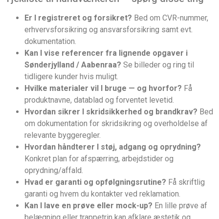
Er I registreret og forsikret?
Bed om CVR-nummer,
erhvervsforsikring og ansvarsforsikring samt evt.
dokumentation.
Kan I vise referencer fra lignende opgaver i
Sønderjylland / Aabenraa?
Se billeder og ring til
tidligere kunder hvis muligt.
Hvilke materialer vil I bruge — og hvorfor?
Få
produktnavne, datablad og forventet levetid.
Hvordan sikrer I skridsikkerhed og brandkrav?
Bed
om dokumentation for skridsikring og overholdelse af
relevante bygge­regler.
Hvordan håndterer I støj, adgang og oprydning?
Konkret plan for afspærring, arbejdstider og
oprydning/affald.
Hvad er garanti og opfølgningsrutine?
Få skriftlig
garanti og hvem du kontakter ved reklamation.
Kan I lave en prøve eller mock-up?
En lille prøve af
belægning eller trappetrin kan afklare æstetik og