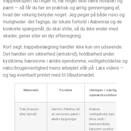
trappeekspert du ringer til, når noget skal være holdbart og
pænt — så får du her en praktisk og ærlig gennemgang af,
hvad der virkelig betyder noget. Jeg peger på både risici og
muligheder: det faglige, de lokale forhold i Aabenraa og de
konkrete spørgsmål, du skal stille, så du ikke ender med
skader, gener eller en dyr efterregning.
Kort sagt: trappebelægning handler ikke kun om udseende.
Det handler om sikkerhed (antiskrid), holdbarhed under
kystklima, bæreevne i ældre ejendomme, vedligeholdelse og
nabo/brugervenlighed mens arbejdet står på. Læs videre —
og tag eventuelt printet med til tilbuds­mødet.
Materiale
Fordele
Ulemper / særlig
opmærksomhed
Træ (massiv
Varme i følelse, let
Kræver
eller lamel)
at renovere, pænt i
vedligehold, kan
ældre bygninger
blive slidt i
kantområder,
følsomt overfor