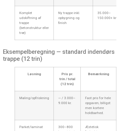
Komplet
Ny trappe inkl.
35.000–
S
udskiftning af
opbygning og
150.000+ kr.
a
trappe
finish
k
(betonstruktur eller
m
træ)
s
Eksempelberegning — standard indendørs
trappe (12 trin)
Løsning
Pris pr.
Bemærkning
trin / total
(12 trin)
Maling/opfriskning
— / 3.000–
Fast pris for hele
9.000 kr.
opgaven; billigst
men kortere
holdbarhed.
Parket/laminat
300–800
Æstetisk