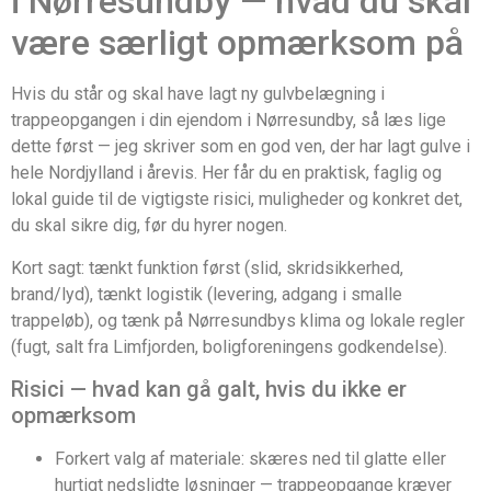
i Nørresundby — hvad du skal
være særligt opmærksom på
Hvis du står og skal have lagt ny gulvbelægning i
trappeopgangen i din ejendom i Nørresundby, så læs lige
dette først — jeg skriver som en god ven, der har lagt gulve i
hele Nordjylland i årevis. Her får du en praktisk, faglig og
lokal guide til de vigtigste risici, muligheder og konkret det,
du skal sikre dig, før du hyrer nogen.
Kort sagt: tænkt funktion først (slid, skridsikkerhed,
brand/lyd), tænkt logistik (levering, adgang i smalle
trappeløb), og tænk på Nørresundbys klima og lokale regler
(fugt, salt fra Limfjorden, boligforeningens godkendelse).
Risici — hvad kan gå galt, hvis du ikke er
opmærksom
Forkert valg af materiale: skæres ned til glatte eller
hurtigt nedslidte løsninger — trappeopgange kræver