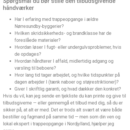
Spørgsmål du bør stille den tilbudsgivende
håndværker
Har I erfaring med trappeopgange i ældre
Nørresundby‑byggerier?
Hvilken skridsikkerheds- og brandklasse har de
foreslåede materialer?
Hvordan løser I fugt- eller undergulvsproblemer, hvis
de opdages?
Hvordan håndterer I affald, midlertidig adgang og
varsling til beboere?
Hvor lang tid tager arbejdet, og hvilke tidspunkter på
dagen arbejder I (tænk naboer og støjrestriktioner)?
Giver I skriftlig garanti, og hvad dækker den konkret?
Hvis du vil, kan jeg sende en tjekliste du kan printe og give til
tilbudsgiverne — eller gennemgå et tilbud med dig, så du er
sikker på, at alt er med. Det er trods alt svært at være både
bestiller og fagmand på samme tid — men som din ven og
lokal ekspert i trappeopgange i Nordjylland, hjælper jeg