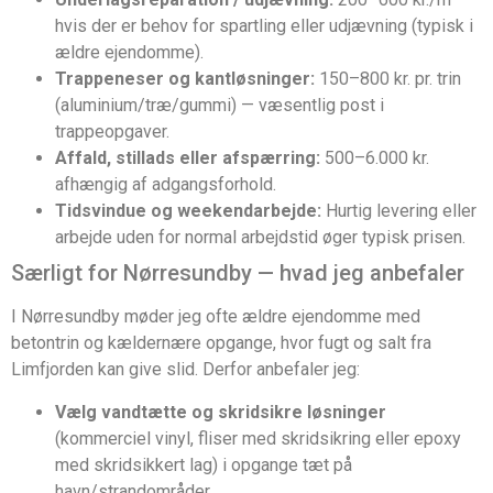
hvis der er behov for spartling eller udjævning (typisk i
ældre ejendomme).
Trappeneser og kantløsninger:
150–800 kr. pr. trin
(aluminium/træ/gummi) — væsentlig post i
trappeopgaver.
Affald, stillads eller afspærring:
500–6.000 kr.
afhængig af adgangsforhold.
Tidsvindue og weekendarbejde:
Hurtig levering eller
arbejde uden for normal arbejdstid øger typisk prisen.
Særligt for Nørresundby — hvad jeg anbefaler
I Nørresundby møder jeg ofte ældre ejendomme med
betontrin og kældernære opgange, hvor fugt og salt fra
Limfjorden kan give slid. Derfor anbefaler jeg:
Vælg vandtætte og skridsikre løsninger
(kommerciel vinyl, fliser med skridsikring eller epoxy
med skridsikkert lag) i opgange tæt på
havn/strandområder.