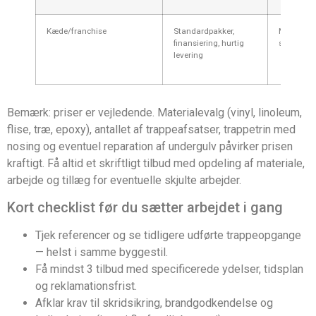
Kæde/franchise
Standardpakker,
Mindre til
finansiering, hurtig
standardl
levering
Bemærk: priser er vejledende. Materialevalg (vinyl, linoleum,
flise, træ, epoxy), antallet af trappeafsatser, trappetrin med
nosing og eventuel reparation af undergulv påvirker prisen
kraftigt. Få altid et skriftligt tilbud med opdeling af materiale,
arbejde og tillæg for eventuelle skjulte arbejder.
Kort checklist før du sætter arbejdet i gang
Tjek referencer og se tidligere udførte trappeopgange
— helst i samme byggestil.
Få mindst 3 tilbud med specificerede ydelser, tidsplan
og reklamationsfrist.
Afklar krav til skridsikring, brandgodkendelse og