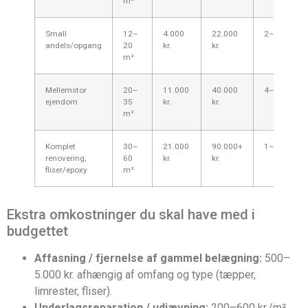
m²
Small
12–
4.000
22.000
2–5 dage
andels/opgang
20
kr.
kr.
m²
Mellemstor
20–
11.000
40.000
4–8 dage
ejendom
35
kr.
kr.
m²
Komplet
30–
21.000
90.000+
1–3 uger
renovering,
60
kr.
kr.
fliser/epoxy
m²
Ekstra omkostninger du skal have med i
budgettet
Affasning / fjernelse af gammel belægning:
500–
5.000 kr. afhængig af omfang og type (tæpper,
limrester, fliser).
Underlagsreparation / udjævning:
200–600 kr./m²