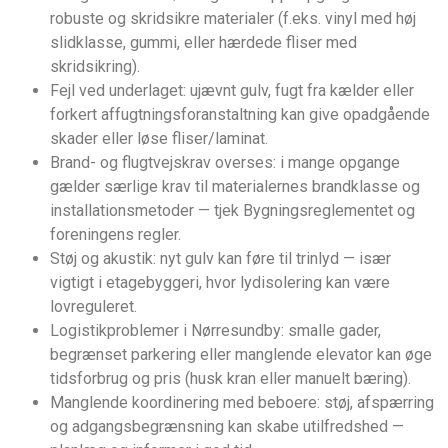
robuste og skridsikre materialer (f.eks. vinyl med høj
slidklasse, gummi, eller hærdede fliser med
skridsikring).
Fejl ved underlaget: ujævnt gulv, fugt fra kælder eller
forkert affugtningsforanstaltning kan give opadgående
skader eller løse fliser/laminat.
Brand- og flugtvejskrav overses: i mange opgange
gælder særlige krav til materialernes brandklasse og
installationsmetoder — tjek Bygningsreglementet og
foreningens regler.
Støj og akustik: nyt gulv kan føre til trinlyd — især
vigtigt i etagebyggeri, hvor lydisolering kan være
lovreguleret.
Logistikproblemer i Nørresundby: smalle gader,
begrænset parkering eller manglende elevator kan øge
tidsforbrug og pris (husk kran eller manuelt bæring).
Manglende koordinering med beboere: støj, afspærring
og adgangsbegrænsning kan skabe utilfredshed —