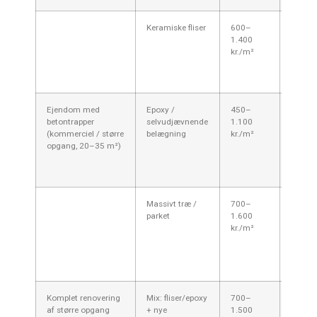
Keramiske fliser
600–
15 m²
1.400
9.000
kr./m²
21.000
Ejendom med
Epoxy /
450–
25 m²
betontrapper
selvudjævnende
1.100
11.25
(kommerciel / større
belægning
kr./m²
27.500
opgang, 20–35 m²)
Massivt træ /
700–
25 m²
parket
1.600
17.50
kr./m²
40.000
Komplet renovering
Mix: fliser/epoxy
700–
30 m²
af større opgang
+ nye
1.500
21.00