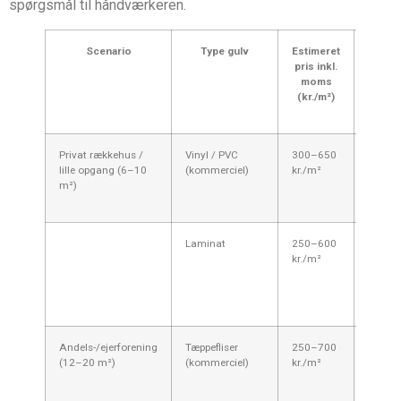
spørgsmål til håndværkeren.
Scenario
Type gulv
Estimeret
Ekse
pris inkl.
på sa
moms
pris (
(kr./m²)
mater
& mo
Privat rækkehus /
Vinyl / PVC
300–650
6 m² 
lille opgang (6–10
(kommerciel)
kr./m²
1.800
m²)
3.900 k
Laminat
250–600
6 m² 
kr./m²
1.500
3.600 k
Andels-/ejerforening
Tæppefliser
250–700
15 m²
(12–20 m²)
(kommerciel)
kr./m²
3.750
10.500