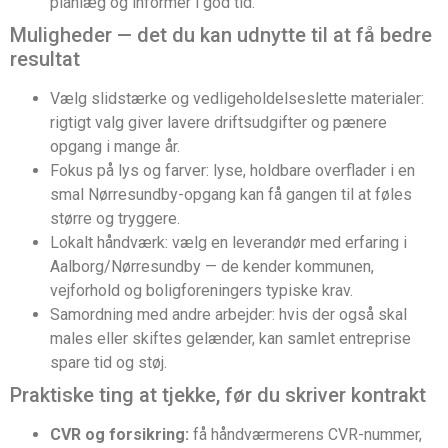
planlæg og informer i god tid.
Muligheder — det du kan udnytte til at få bedre
resultat
Vælg slidstærke og vedligeholdelseslette materialer:
rigtigt valg giver lavere driftsudgifter og pænere
opgang i mange år.
Fokus på lys og farver: lyse, holdbare overflader i en
smal Nørresundby-opgang kan få gangen til at føles
større og tryggere.
Lokalt håndværk: vælg en leverandør med erfaring i
Aalborg/Nørresundby — de kender kommunen,
vejforhold og boligforeningers typiske krav.
Samordning med andre arbejder: hvis der også skal
males eller skiftes gelænder, kan samlet entreprise
spare tid og støj.
Praktiske ting at tjekke, før du skriver kontrakt
CVR og forsikring:
få håndværmerens CVR-nummer,