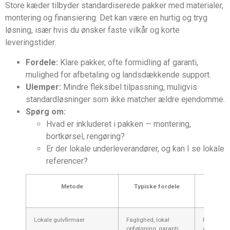
Store kæder tilbyder standardiserede pakker med materialer,
montering og finansiering. Det kan være en hurtig og tryg
løsning, især hvis du ønsker faste vilkår og korte
leveringstider.
Fordele:
Klare pakker, ofte formidling af garanti,
mulighed for afbetaling og landsdækkende support.
Ulemper:
Mindre fleksibel tilpassning, muligvis
standardløsninger som ikke matcher ældre ejendomme.
Spørg om:
Hvad er inkluderet i pakken — montering,
bortkørsel, rengøring?
Er der lokale underleverandører, og kan I se lokale
referencer?
Metode
Typiske fordele
Typiske 
Lokale gulvfirmaer
Faglighed, lokal
Prisvariat
opfølgning, garanti
afhængig 