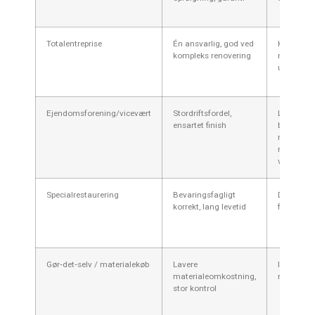
Totalentreprise
Én ansvarlig, god ved
Kan være 
kompleks renovering
mindre ind
underleve
Ejendomsforening/vicevært
Stordriftsfordel,
Lang
ensartet finish
beslutnin
risiko for
manglend
vurdering
Specialrestaurering
Bevaringsfagligt
Dyrt, læn
korrekt, lang levetid
forløb
Gør‑det‑selv / materialekøb
Lavere
Ingen gara
materialeomkostning,
risiko for f
stor kontrol