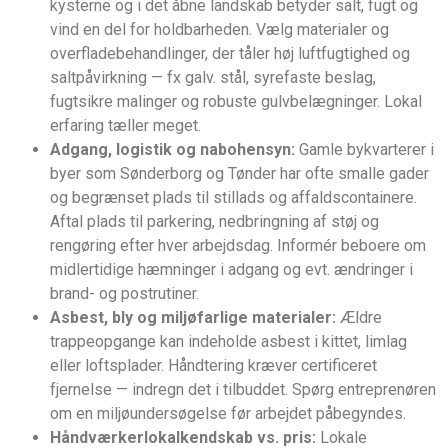
kysterne og i det åbne landskab betyder salt, fugt og
vind en del for holdbarheden. Vælg materialer og
overfladebehandlinger, der tåler høj luftfugtighed og
saltpåvirkning — fx galv. stål, syrefaste beslag,
fugtsikre malinger og robuste gulvbelægninger. Lokal
erfaring tæller meget.
Adgang, logistik og nabohensyn:
Gamle bykvarterer i
byer som Sønderborg og Tønder har ofte smalle gader
og begrænset plads til stillads og affaldscontainere.
Aftal plads til parkering, nedbringning af støj og
rengøring efter hver arbejdsdag. Informér beboere om
midlertidige hæmninger i adgang og evt. ændringer i
brand- og postrutiner.
Asbest, bly og miljøfarlige materialer:
Ældre
trappeopgange kan indeholde asbest i kittet, limlag
eller loftsplader. Håndtering kræver certificeret
fjernelse — indregn det i tilbuddet. Spørg entreprenøren
om en miljøundersøgelse før arbejdet påbegyndes.
Håndværkerlokalkendskab vs. pris:
Lokale