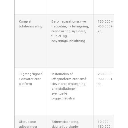
mate
land
Komplet
Betonreparationer, nye
150.000–
Sto
totalrenovering
trappetrin, ny belægning,
450.000+
skad
brandsikring, nye døre,
kr.
eta
fuld el‑ og
uds
belysningsudskiftning
ele
eje
kan
pga
nær
Tilgængelighed
Installation af
250.000–
Elev
/ elevator eller
løfteplatform eller små
900.000+
invo
platform
elevatorer, omlægning
kr.
ænd
af installationer,
kan
eventuelle
kom
byggetilladelser
stø
til
i d
Uforudsete
Skimmelsanering,
10.000–
Hyp
udbedringer
skjulte fugtskader,
150.000
og 