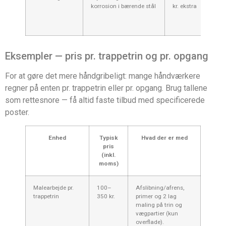
korrosion i bærende stål
kr. ekstra
få a
til
kon
Eksempler — pris pr. trappetrin og pr. opgang
For at gøre det mere håndgribeligt: mange håndværkere
regner på enten pr. trappetrin eller pr. opgang. Brug tallene
som rettesnore — få altid faste tilbud med specificerede
poster.
Enhed
Typisk
Hvad der er med
pris
(inkl.
moms)
Malearbejde pr.
100–
Afslibning/afrens,
trappetrin
350 kr.
primer og 2 lag
maling på trin og
vægpartier (kun
overflade).