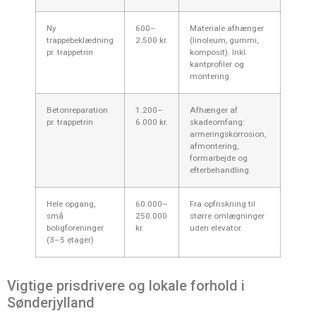
Ny
600–
Materiale afhænger
trappebeklædning
2.500 kr.
(linoleum, gummi,
pr. trappetrin
komposit). Inkl.
kantprofiler og
montering.
Betonreparation
1.200–
Afhænger af
pr. trappetrin
6.000 kr.
skadeomfang:
armeringskorrosion,
afmontering,
formarbejde og
efterbehandling.
Hele opgang,
60.000–
Fra opfriskning til
små
250.000
større omlægninger
boligforeninger
kr.
uden elevator.
(3–5 etager)
Vigtige prisdrivere og lokale forhold i
Sønderjylland