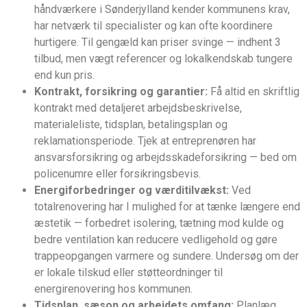
håndværkere i Sønderjylland kender kommunens krav,
har netværk til specialister og kan ofte koordinere
hurtigere. Til gengæld kan priser svinge — indhent 3
tilbud, men vægt referencer og lokalkendskab tungere
end kun pris.
Kontrakt, forsikring og garantier:
Få altid en skriftlig
kontrakt med detaljeret arbejdsbeskrivelse,
materialeliste, tidsplan, betalingsplan og
reklamationsperiode. Tjek at entreprenøren har
ansvarsforsikring og arbejdsskadeforsikring — bed om
policenumre eller forsikringsbevis.
Energiforbedringer og værditilvækst:
Ved
totalrenovering har I mulighed for at tænke længere end
æstetik — forbedret isolering, tætning mod kulde og
bedre ventilation kan reducere vedligehold og gøre
trappeopgangen varmere og sundere. Undersøg om der
er lokale tilskud eller støtteordninger til
energirenovering hos kommunen.
Tidsplan, sæson og arbejdets omfang:
Planlæg