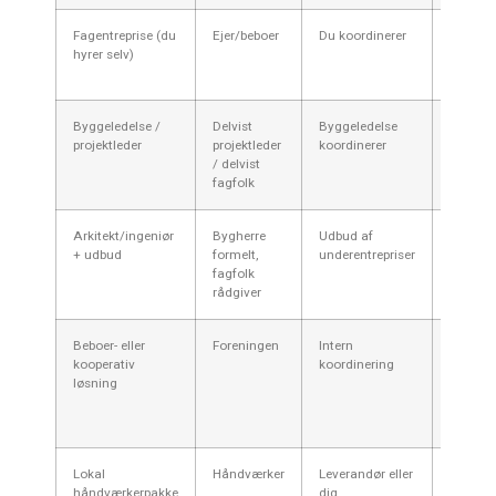
Fagentreprise (du
Ejer/beboer
Du koordinerer
Lavere
hyrer selv)
tilbud, 
arbejde
Byggeledelse /
Delvist
Byggeledelse
Mediu
projektleder
projektleder
koordinerer
(honorar
/ delvist
projektl
fagfolk
+ fagpri
Arkitekt/ingeniør
Bygherre
Udbud af
Højere 
+ udbud
formelt,
underentrepriser
rådgivn
fagfolk
men lav
rådgiver
risiko
Beboer- eller
Foreningen
Intern
Variere
kooperativ
koordinering
løsning
Lokal
Håndværker
Leverandør eller
Lav–
håndværkerpakke
dig
Mediu