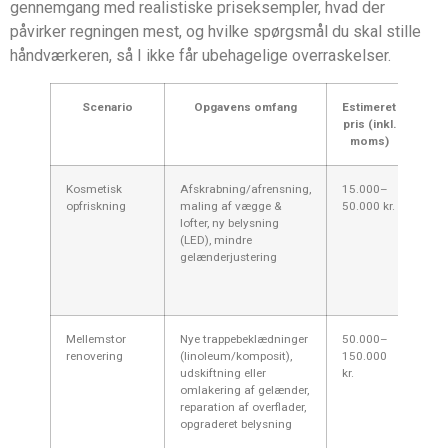
gennemgang med realistiske priseksempler, hvad der
påvirker regningen mest, og hvilke spørgsmål du skal stille
håndværkeren, så I ikke får ubehagelige overraskelser.
Scenario
Opgavens omfang
Estimeret
pris (inkl.
moms)
Kosmetisk
Afskrabning/afrensning,
15.000–
Typ
opfriskning
maling af vægge &
50.000 kr.
4 et
lofter, ny belysning
Sønd
(LED), mindre
kon
gelænderjustering
væl
sal
kys
Mellemstor
Nye trappebeklædninger
50.000–
Pas
renovering
(linoleum/komposit),
150.000
slid
udskiftning eller
kr.
æld
omlakering af gelænder,
afh
reparation af overflader,
mat
opgraderet belysning
i Sø
lidt