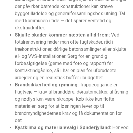
der påvirker bærende konstruktioner kan kræve
byggetilladelse og generalforsamlingsbeslutning. Tal
med kommunen i tide — det sparer ventetid og
ekstraudgifter.
Skjulte skader kommer næsten altid frem:
Ved
totalrenovering finder man ofte fugtskader, råd i
trækonstruktioner, dårlige betonsamlinger eller skjulte
el- og VVS-installationer. Sørg for en grundig
forbesigtigelse (gerne med foto og rapport) før
kontraktindgåelse, så I har en plan for uforudsete
arbejder og en realistisk buffer i budgettet.
Brandsikkerhed og rømning:
Trappeopgange er
flugtveje — krav til branddøre, dørautomatiker, aflåsning
og nødlys kan være skrappe. Køb ikke kun flotte
materialer; sørg for at løsningen lever op til
brandmyndighedernes krav og få dokumentation for
det.
Kystklima og materialevalg i Sønderjylland:
Her ved