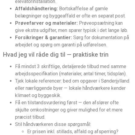
elevatorinstallation.
Affaldshåndtering:
Bortskaffelse af gamle
belægninger og byggeaffald er ofte en separat post.
Prøvefarver og materialer:
Prøveopsætning kan
give ekstra udgifter, men sparer typisk i det lange løb.
Forsikringer & garantier:
Sørg for dokumentation på
arbejdet og spørg om garanti på udførelsen.
Hvad jeg vil råde dig til — praktiske trin
Få mindst 3 skriftlige, detaljerede tilbud med samme
arbejdsspecifikation (materialer, antal timer, tidsplan).
Tjek lokale referencer: bed om opgaver i Sønderjylland
eller nærliggende byer — lokale håndværkere kender
klimaet og byggeskik.
Få en tilstandsvurdering først — den afslører ofte
skjulte omkostninger og giver mulighed for et mere
præcist tilbud.
Stil håndværkeren disse spørgsmål:
Er prisen inkl. stillads, affald og afsperring?