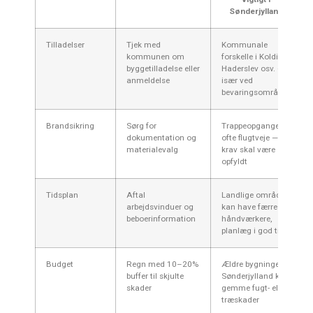
Sønderjylland
Tilladelser
Tjek med
Kommunale
kommunen om
forskelle i Kolding,
byggetilladelse eller
Haderslev osv. —
anmeldelse
især ved
bevaringsområder
Brandsikring
Sørg for
Trappeopgange er
dokumentation og
ofte flugtveje —
materialevalg
krav skal være
opfyldt
Tidsplan
Aftal
Landlige områder
arbejdsvinduer og
kan have færre
beboerinformation
håndværkere,
planlæg i god tid
Budget
Regn med 10–20%
Ældre bygninger i
buffer til skjulte
Sønderjylland kan
skader
gemme fugt- eller
træskader