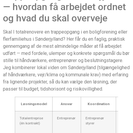
— hvordan få arbejdet ordnet
og hvad du skal overveje
Skal I totalrenovere en trappeopgang i en boligforening eller
flerfamiliehus i Sønderjylland? Her får du en faglig, praktisk
gennemgang af de mest almindelige måder at få arbejdet
udført — med fordele, ulemper og konkrete spørgsmål du bør
stille til håndværkere, entreprenører og beslutningstagere.
Jeg kombinerer lokal viden om Sønderjylland (tilgængelighed
af håndværkere, vejr/klima og kommunale krav) med erfaring
fra lignende projekter, så du kan vælge den løsning, der
passer til budget, tidshorisont og risikovillighed.
Løsningsmodel
Ansvar
Koordination
Prisni
Totalentreprise
Entreprenør
Entreprenør
Mediu
(én kontrakt)
styrer
Højt