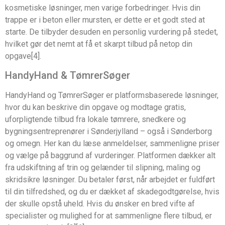
kosmetiske løsninger, men varige forbedringer. Hvis din
trappe er i beton eller mursten, er dette er et godt sted at
starte. De tilbyder desuden en personlig vurdering på stedet,
hvilket gør det nemt at få et skarpt tilbud på netop din
opgave[4].
HandyHand & TømrerSøger
HandyHand og TømrerSøger er platformsbaserede løsninger,
hvor du kan beskrive din opgave og modtage gratis,
uforpligtende tilbud fra lokale tømrere, snedkere og
bygningsentreprenører i Sønderjylland – også i Sønderborg
og omegn. Her kan du læse anmeldelser, sammenligne priser
og vælge på baggrund af vurderinger. Platformen dækker alt
fra udskiftning af trin og gelænder til slipning, maling og
skridsikre løsninger. Du betaler først, når arbejdet er fuldført
til din tilfredshed, og du er dækket af skadegodtgørelse, hvis
der skulle opstå uheld. Hvis du ønsker en bred vifte af
specialister og mulighed for at sammenligne flere tilbud, er