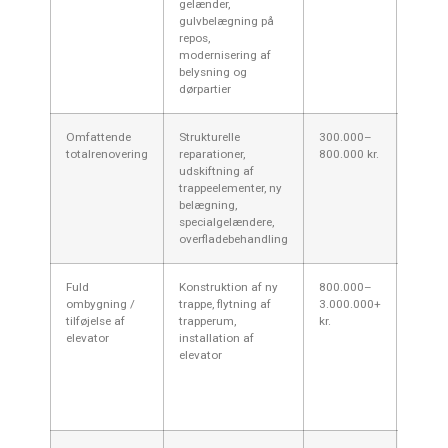
gelænder,
4–12 b
gulvbelægning på
afhæng
repos,
materi
modernisering af
adgang
belysning og
dørpartier
Omfattende
Strukturelle
300.000–
Når der
totalrenovering
reparationer,
800.000 kr.
armeri
udskiftning af
betons
trappeelementer, ny
kræver
belægning,
dokume
specialgelændere,
ingeniø
overfladebehandling
Fuld
Konstruktion af ny
800.000–
Elevat
ombygning /
trappe, flytning af
3.000.000+
og stø
tilføjelse af
trapperum,
kr.
ombyg
elevator
installation af
varier
elevator
kommu
og gra
kan ø
omkos