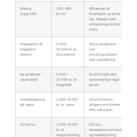
Maling
200–400
Afhænger af
(væg/loft)
kr./m²
forarbejde og antal
lag. Vægge med
afskalninger koster
mere.
Reparation af
5.000–
Store variationer
trappetrin
35.000 kr. pr.
ved
(beton)
trin/sektion
armeringsskader
eller udstøbning.
Ny gelænder
5.000–
Rustfrit/stål eller
(standard)
35.000 kr. pr.
specialdesign øger
trappeløb
prisen.
Gulvbelægning
2.000–8.000
Vinyl/linoleum
på repos
kr. pr. repos
billigere end klinker
eller natursten.
El/nyt lys
2.000–8.000
LED-lys,
kr. pr.
bevægelsessensorer
etage/landing
og nødbelysning