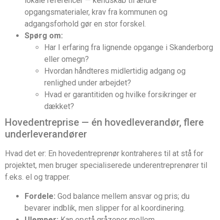
lokale referencer — kendskab til ældre
opgangsmaterialer, krav fra kommunen og
adgangsforhold gør en stor forskel.
Spørg om:
Har I erfaring fra lignende opgange i Skanderborg
eller omegn?
Hvordan håndteres midlertidig adgang og
renlighed under arbejdet?
Hvad er garantitiden og hvilke forsikringer er
dækket?
Hovedentreprise — én hovedleverandør, flere
underleverandører
Hvad det er: En hovedentreprenør kontraheres til at stå for
projektet, men bruger specialiserede underentreprenører til
f.eks. el og trapper.
Fordele:
God balance mellem ansvar og pris; du
bevarer indblik, men slipper for al koordinering.
Ulemper:
Kan opstå gråzoner mellem