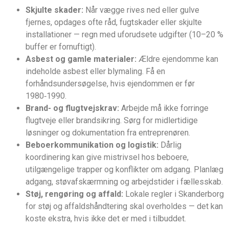
Skjulte skader:
Når vægge rives ned eller gulve
fjernes, opdages ofte råd, fugtskader eller skjulte
installationer — regn med uforudsete udgifter (10–20 %
buffer er fornuftigt).
Asbest og gamle materialer:
Ældre ejendomme kan
indeholde asbest eller blymaling. Få en
forhåndsundersøgelse, hvis ejendommen er før
1980‑1990.
Brand- og flugtvejskrav:
Arbejde må ikke forringe
flugtveje eller brandsikring. Sørg for midlertidige
løsninger og dokumentation fra entreprenøren.
Beboerkommunikation og logistik:
Dårlig
koordinering kan give mistrivsel hos beboere,
utilgængelige trapper og konflikter om adgang. Planlæg
adgang, støvafskærmning og arbejdstider i fællesskab.
Støj, rengøring og affald:
Lokale regler i Skanderborg
for støj og affalds­håndtering skal overholdes — det kan
koste ekstra, hvis ikke det er med i tilbuddet.