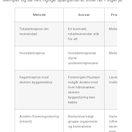
Metode
Ansvar
Prisniveau
Totalentreprise (én
Én kontrakt,
Mellem–høj
leverandør)
totalleverandør står
for alt
Hovedentreprise
Hovedentreprenør
Mellem
styrer
underentreprenører
Fagentreprise med
Foreningen/Huslejer
Lavere–
ekstern byggeledelse
indgår direkte med
mellem
hver håndværker;
ekstern
byggestyring kan
købes
Andels-/foreningsstyring
Bestyrelse/valgt
Varieret
(internt)
gruppe organiserer
(oftere
og kontraherer
lavere)
men