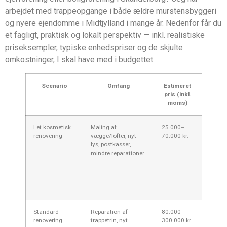
arbejdet med trappeopgange i både ældre murstensbyggeri
og nyere ejendomme i Midtjylland i mange år. Nedenfor får du
et fagligt, praktisk og lokalt perspektiv — inkl. realistiske
priseksempler, typiske enhedspriser og de skjulte
omkostninger, I skal have med i budgettet.
Scenario
Omfang
Estimeret
Kom
pris (inkl.
Sk
moms)
Let kosmetisk
Maling af
25.000–
Hyppig
renovering
vægge/lofter, nyt
70.000 kr.
mindr
lys, postkasser,
(2–4 o
mindre reparationer
Lokale
Skand
give
konkur
tilbud.
Standard
Reparation af
80.000–
Typisk
renovering
trappetrin, nyt
300.000 kr.
ejend