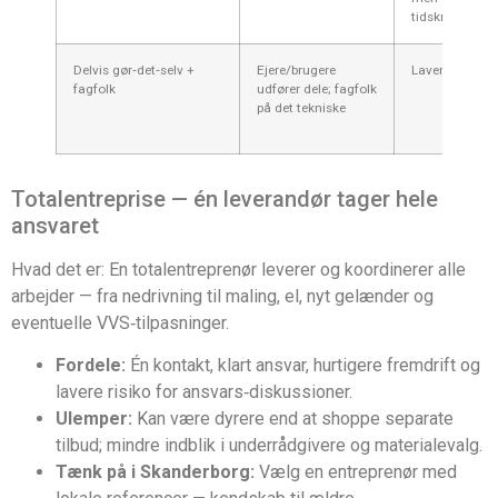
tidskrævende
Delvis gør‑det‑selv +
Ejere/brugere
Lavere
fagfolk
udfører dele; fagfolk
på det tekniske
Totalentreprise — én leverandør tager hele
ansvaret
Hvad det er: En totalentreprenør leverer og koordinerer alle
arbejder — fra nedrivning til maling, el, nyt gelænder og
eventuelle VVS‑tilpasninger.
Fordele:
Én kontakt, klart ansvar, hurtigere fremdrift og
lavere risiko for ansvars‑diskussioner.
Ulemper:
Kan være dyrere end at shoppe separate
tilbud; mindre indblik i underrådgivere og materialevalg.
Tænk på i Skanderborg:
Vælg en entreprenør med