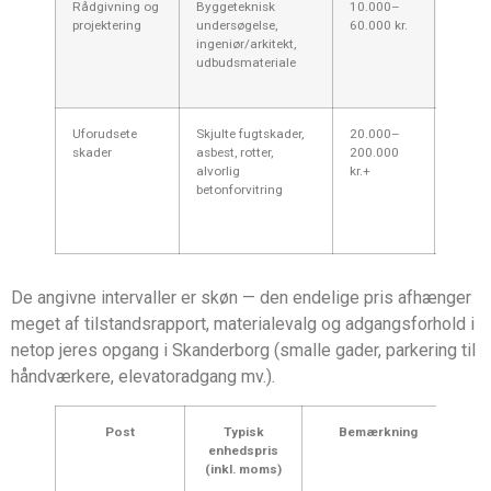
Rådgivning og
Byggeteknisk
10.000–
Anbefa
projektering
undersøgelse,
60.000 kr.
større 
ingeniør/arkitekt,
skader
udbudsmateriale
ofte p
længer
Uforudsete
Skjulte fugtskader,
20.000–
Husk a
skader
asbest, rotter,
200.000
reserv
alvorlig
kr.+
budget
betonforvitring
for æl
ejend
midtjy
De angivne intervaller er skøn — den endelige pris afhænger
meget af tilstandsrapport, materialevalg og adgangsforhold i
netop jeres opgang i Skanderborg (smalle gader, parkering til
håndværkere, elevatoradgang mv.).
Post
Typisk
Bemærkning
enhedspris
(inkl. moms)