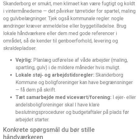
Skanderborg er smukt, men klimaet kan være fugtigt og koldt
i vintermånederne — det påvirker tørretider for spartel, maling
og gulvbelægninger. Tjek også kommunale regler: nogle
ændringer kræver anmeldelse eller byggetilladelse. Brug
lokale håndværkere eller dem med gode referencer i
området, så de kender til genboerforhold, levering og
skraldepladser.
Vejrlig:
Planlæg udførelse af våde arbejder (maling,
spartling, gulv) i de mildere måneder hvis muligt.
Lokale støj‑ og arbejdstidsregler:
Skanderborg
Kommune og boligforeninger kan have begrænsninger
— få dem på skrift.
Tæt samarbejde med vicevært/forening:
I ejer‑ eller
andelsboligforeninger skal I have klare
beslutningsprocedurer og budgetaftaler på plads før
arbejdet starter.
Konkrete spørgsmål du bør stille
håndværkeren