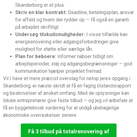
Skanderborg er et plus.
Skriv en klar kontrakt:
Deadline, betalingsplan, ansvar
for affald og hvem der rydder op — få også en garanti
på arbejdet skriftligt.
Undersøg tilskudsmuligheder:
I visse tilfælde kan
energirenovering eller adgangsforbedringer give
mulighed for støtte eller særlige lån.
Plan for beboere:
Informer naboer tidligt om
arbejdsperioder, støj og adgangsbegrænsninger — god
kommunikation hjælper projektet fremad.
Vil I have et mere præcist overslag for netop jeres opgang i
Skanderborg, er næste skridt at få en faglig tilstandsrapport
og beskrivelser af ønsket omfang. Med de oplysninger kan
lokale entreprenører give faste tilbud — og jeg vil anbefale at
få en byggeteknisk vurdering for at undgå ubehagelige
økonomiske overraskelser senere.
Få 3 tilbud på totalrenovering af