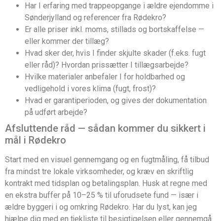
Har I erfaring med trappeopgange i ældre ejendomme i
Sønderjylland og referencer fra Rødekro?
Er alle priser inkl. moms, stillads og bortskaffelse —
eller kommer der tillæg?
Hvad sker der, hvis I finder skjulte skader (f.eks. fugt
eller råd)? Hvordan prissætter I tillægsarbejde?
Hvilke materialer anbefaler I for holdbarhed og
vedligehold i vores klima (fugt, frost)?
Hvad er garantiperioden, og gives der dokumentation
på udført arbejde?
Afsluttende råd — sådan kommer du sikkert i
mål i Rødekro
Start med en visuel gennemgang og en fugtmåling, få tilbud
fra mindst tre lokale virksomheder, og kræv en skriftlig
kontrakt med tidsplan og betalingsplan. Husk at regne med
en ekstra buffer på 10–25 % til uforudsete fund — især i
ældre byggeri i og omkring Rødekro. Har du lyst, kan jeg
hjælpe dig med en tjekliste til besigtigelsen eller gennemgå