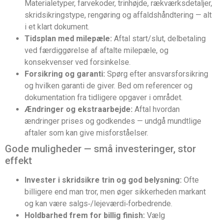
Materialetyper, farvekoder, trinhøjde, rækværksdetaljer,
skridsikringstype, rengøring og affaldshåndtering — alt
i et klart dokument.
Tidsplan med milepæle:
Aftal start/slut, delbetaling
ved færdiggørelse af aftalte milepæle, og
konsekvenser ved forsinkelse.
Forsikring og garanti:
Spørg efter ansvarsforsikring
og hvilken garanti de giver. Bed om referencer og
dokumentation fra tidligere opgaver i området.
Ændringer og ekstraarbejde:
Aftal hvordan
ændringer prises og godkendes — undgå mundtlige
aftaler som kan give misforståelser.
Gode muligheder — små investeringer, stor
effekt
Invester i skridsikre trin og god belysning:
Ofte
billigere end man tror, men øger sikkerheden markant
og kan være salgs‑/lejeværdi‑forbedrende.
Holdbarhed frem for billig finish:
Vælg