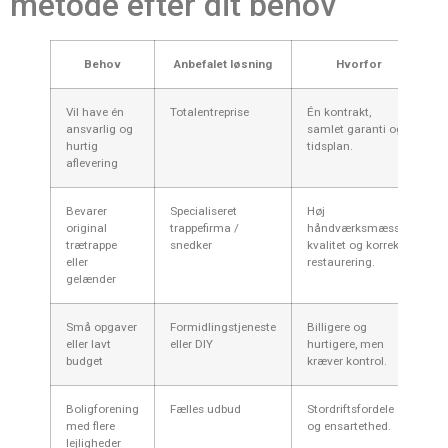
metode efter dit behov
Behov
Anbefalet løsning
Hvorfor
Vil have én
Totalentreprise
Én kontrakt,
ansvarlig og
samlet garanti og
hurtig
tidsplan.
aflevering
Bevarer
Specialiseret
Høj
original
trappefirma /
håndværksmæssig
trætrappe
snedker
kvalitet og korrekt
eller
restaurering.
gelænder
Små opgaver
Formidlingstjeneste
Billigere og
eller lavt
eller DIY
hurtigere, men
budget
kræver kontrol.
Boligforening
Fælles udbud
Stordriftsfordele
med flere
og ensartethed.
lejligheder