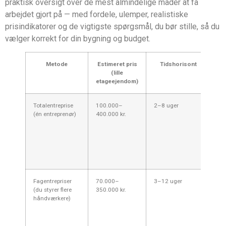
praktisk oversigt over de mest almindelige måder at få
arbejdet gjort på — med fordele, ulemper, realistiske
prisindikatorer og de vigtigste spørgsmål, du bør stille, så du
vælger korrekt for din bygning og budget.
Metode
Estimeret pris
Tidshorisont
Hv
(lille
etageejendom)
Totalentreprise
100.000–
2–8 uger
Go
(én entreprenør)
400.000 kr.
øn
an
lo
en
me
ti
Fagentrepriser
70.000–
3–12 uger
Ve
(du styrer flere
350.000 kr.
du
håndværkere)
ka
ell
by
vi