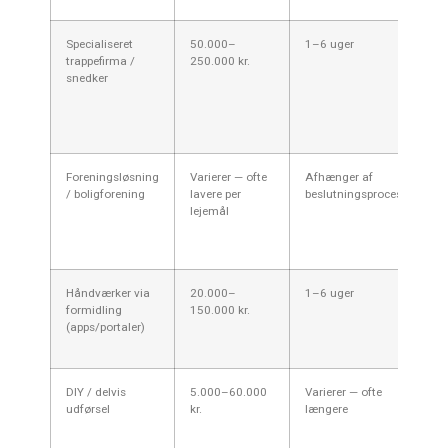
Specialiseret
50.000–
1–6 uger
Pe
trappefirma /
250.000 kr.
re
snedker
or
træ
sk
ge
Foreningsløsning
Varierer — ofte
Afhænger af
Go
/ boligforening
lavere per
beslutningsproces
le
lejemål
kr
de
pr
Håndværker via
20.000–
1–6 uger
Hur
formidling
150.000 kr.
me
(apps/portaler)
på
og
DIY / delvis
5.000–60.000
Varierer — ofte
Ku
udførsel
kr.
længere
op
ve
fa