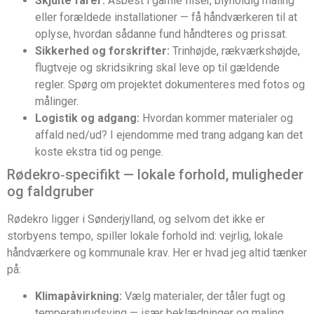
Skjulte farer:
Asbest i gamle fliser, blyholdig maling
eller forældede installationer — få håndværkeren til at
oplyse, hvordan sådanne fund håndteres og prissat.
Sikkerhed og forskrifter:
Trinhøjde, rækværkshøjde,
flugtveje og skridsikring skal leve op til gældende
regler. Spørg om projektet dokumenteres med fotos og
målinger.
Logistik og adgang:
Hvordan kommer materialer og
affald ned/ud? I ejendomme med trang adgang kan det
koste ekstra tid og penge.
Rødekro‑specifikt — lokale forhold, muligheder
og faldgruber
Rødekro ligger i Sønderjylland, og selvom det ikke er
storbyens tempo, spiller lokale forhold ind: vejrlig, lokale
håndværkere og kommunale krav. Her er hvad jeg altid tænker
på:
Klimapåvirkning:
Vælg materialer, der tåler fugt og
temperaturudsving — især beklædninger og maling.