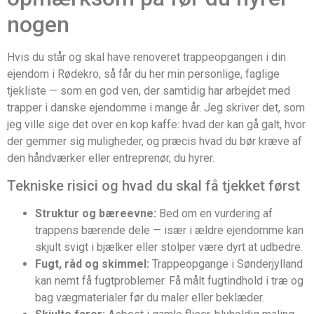
nogen
Hvis du står og skal have renoveret trappeopgangen i din
ejendom i Rødekro, så får du her min personlige, faglige
tjekliste — som en god ven, der samtidig har arbejdet med
trapper i danske ejendomme i mange år. Jeg skriver det, som
jeg ville sige det over en kop kaffe: hvad der kan gå galt, hvor
der gemmer sig muligheder, og præcis hvad du bør kræve af
den håndværker eller entreprenør, du hyrer.
Tekniske risici og hvad du skal få tjekket først
Struktur og bæreevne:
Bed om en vurdering af
trappens bærende dele — især i ældre ejendomme kan
skjult svigt i bjælker eller stolper være dyrt at udbedre.
Fugt, råd og skimmel:
Trappeopgange i Sønderjylland
kan nemt få fugtproblemer. Få målt fugtindhold i træ og
bag vægmaterialer før du maler eller beklæder.