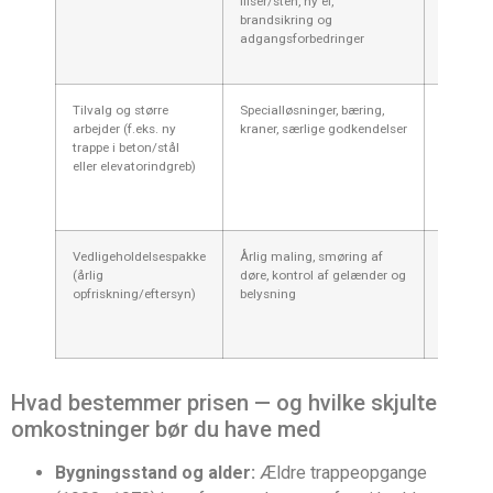
fliser/sten, ny el,
opgang
brandsikring og
adgangsforbedringer
Tilvalg og større
Specialløsninger, bæring,
100.000
arbejder (f.eks. ny
kraner, særlige godkendelser
600.000
trappe i beton/stål
kr.
eller elevatorindgreb)
Vedligeholdelsespakke
Årlig maling, smøring af
3.000–
(årlig
døre, kontrol af gelænder og
10.000 k
opfriskning/eftersyn)
belysning
pr. år
Hvad bestemmer prisen — og hvilke skjulte
omkostninger bør du have med
Bygningsstand og alder:
Ældre trappeopgange