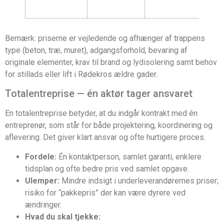
se
Bemærk: priserne er vejledende og afhænger af trappens
type (beton, træ, muret), adgangsforhold, bevaring af
originale elementer, krav til brand og lydisolering samt behov
for stillads eller lift i Rødekros ældre gader.
Totalentreprise — én aktør tager ansvaret
En totalentreprise betyder, at du indgår kontrakt med én
entreprenør, som står for både projektering, koordinering og
aflevering. Det giver klart ansvar og ofte hurtigere proces.
Fordele:
Én kontaktperson, samlet garanti, enklere
tidsplan og ofte bedre pris ved samlet opgave.
Ulemper:
Mindre indsigt i underleverandørernes priser;
risiko for “pakkepris” der kan være dyrere ved
ændringer.
Hvad du skal tjekke: