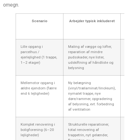
omegn.
Scenario
Arbejder typisk inkluderet
Estimer
pris (ink
moms)
Lille opgang i
Maling af vægge og lofter,
15.000–
parcelhus /
reparation af mindre
40.000 k
ejerlejlighed (1 trappe,
pudsskader, nye lister,
1–2 etager)
udskiftning af håndliste og
belysning
Mellemstor opgang i
Ny belægning
40.000–
ældre ejendom (færre
(vinyl/trælaminat/linoleum),
90.000 k
end 6 lejligheder)
nymalet trappe, nye
døre/rammer, opgradering
af belysning, evt. forbedring
af ventilation
Komplet renovering i
Strukturelle reparationer,
90.000–
boligforening (6–20
total renovering af
300.000
lejligheder)
trappetrin, nyt gelænder,
kr. pr.