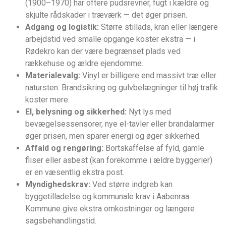
(1900–1970) har oftere pudsrevner, fugt i kældre og
skjulte rådskader i træværk — det øger prisen.
Adgang og logistik:
Større stillads, kran eller længere
arbejdstid ved smalle opgange koster ekstra — i
Rødekro kan der være begrænset plads ved
rækkehuse og ældre ejendomme.
Materialevalg:
Vinyl er billigere end massivt træ eller
natursten. Brandsikring og gulvbelægninger til høj trafik
koster mere.
El, belysning og sikkerhed:
Nyt lys med
bevægelsessensorer, nye el-tavler eller brandalarmer
øger prisen, men sparer energi og øger sikkerhed.
Affald og rengøring:
Bortskaffelse af fyld, gamle
fliser eller asbest (kan forekomme i ældre byggerier)
er en væsentlig ekstra post.
Myndighedskrav:
Ved større indgreb kan
byggetilladelse og kommunale krav i Aabenraa
Kommune give ekstra omkostninger og længere
sagsbehandlingstid.