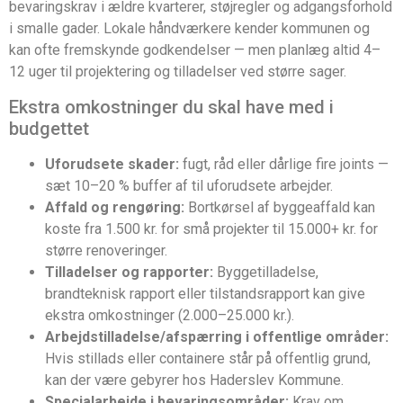
bevaringskrav i ældre kvarterer, støjregler og adgangsforhold
i smalle gader. Lokale håndværkere kender kommunen og
kan ofte fremskynde godkendelser — men planlæg altid 4–
12 uger til projektering og tilladelser ved større sager.
Ekstra omkostninger du skal have med i
budgettet
Uforudsete skader:
fugt, råd eller dårlige fire joints —
sæt 10–20 % buffer af til uforudsete arbejder.
Affald og rengøring:
Bortkørsel af byggeaffald kan
koste fra 1.500 kr. for små projekter til 15.000+ kr. for
større renoveringer.
Tilladelser og rapporter:
Byggetilladelse,
brandteknisk rapport eller tilstandsrapport kan give
ekstra omkostninger (2.000–25.000 kr.).
Arbejdstilladelse/afspærring i offentlige områder:
Hvis stillads eller containere står på offentlig grund,
kan der være gebyrer hos Haderslev Kommune.
Specialarbejde i bevaringsområder:
Krav om