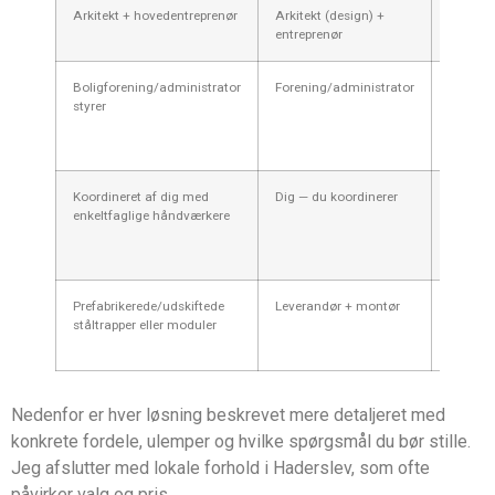
Arkitekt + hovedentreprenør
Arkitekt (design) +
100.00
entreprenør
500.000
Boligforening/administrator
Forening/administrator
Ofte ud
styrer
variere
(ofte st
projekte
Koordineret af dig med
Dig — du koordinerer
20.000
enkeltfaglige håndværkere
150.000
Prefabrikerede/udskiftede
Leverandør + montør
50.000
ståltrapper eller moduler
300.000
Nedenfor er hver løsning beskrevet mere detaljeret med
konkrete fordele, ulemper og hvilke spørgsmål du bør stille.
Jeg afslutter med lokale forhold i Haderslev, som ofte
påvirker valg og pris.