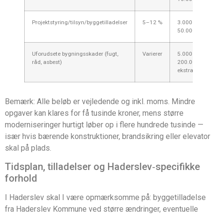
Projektstyring/tilsyn/byggetilladelser
5–12 %
3.000–
50.000 kr.
Uforudsete bygningsskader (fugt,
Varierer
5.000–
råd, asbest)
200.000 kr.
ekstra
Bemærk: Alle beløb er vejledende og inkl. moms. Mindre
opgaver kan klares for få tusinde kroner, mens større
moderniseringer hurtigt løber op i flere hundrede tusinde —
især hvis bærende konstruktioner, brandsikring eller elevator
skal på plads.
Tidsplan, tilladelser og Haderslev‑specifikke
forhold
I Haderslev skal I være opmærksomme på: byggetilladelse
fra Haderslev Kommune ved større ændringer, eventuelle