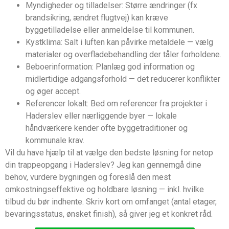
Myndigheder og tilladelser: Større ændringer (fx
brandsikring, ændret flugtvej) kan kræve
byggetilladelse eller anmeldelse til kommunen.
Kystklima: Salt i luften kan påvirke metaldele — vælg
materialer og overfladebehandling der tåler forholdene.
Beboerinformation: Planlæg god information og
midlertidige adgangsforhold — det reducerer konflikter
og øger accept.
Referencer lokalt: Bed om referencer fra projekter i
Haderslev eller nærliggende byer — lokale
håndværkere kender ofte byggetraditioner og
kommunale krav.
Vil du have hjælp til at vælge den bedste løsning for netop
din trappeopgang i Haderslev? Jeg kan gennemgå dine
behov, vurdere bygningen og foreslå den mest
omkostningseffektive og holdbare løsning — inkl. hvilke
tilbud du bør indhente. Skriv kort om omfanget (antal etager,
bevaringsstatus, ønsket finish), så giver jeg et konkret råd.