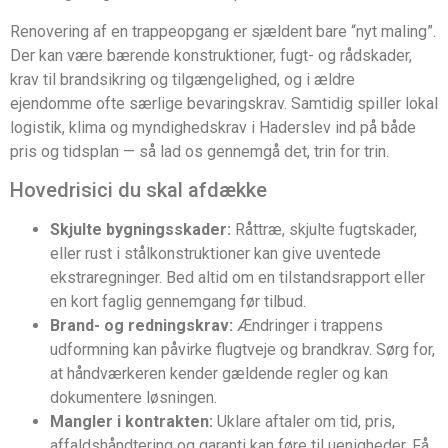
Renovering af en trappeopgang er sjældent bare “nyt maling”.
Der kan være bærende konstruktioner, fugt- og rådskader,
krav til brandsikring og tilgængelighed, og i ældre
ejendomme ofte særlige bevaringskrav. Samtidig spiller lokal
logistik, klima og myndighedskrav i Haderslev ind på både
pris og tidsplan — så lad os gennemgå det, trin for trin.
Hovedrisici du skal afdække
Skjulte bygningsskader:
Råttræ, skjulte fugtskader,
eller rust i stålkonstruktioner kan give uventede
ekstraregninger. Bed altid om en tilstandsrapport eller
en kort faglig gennemgang før tilbud.
Brand- og redningskrav:
Ændringer i trappens
udformning kan påvirke flugtveje og brandkrav. Sørg for,
at håndværkeren kender gældende regler og kan
dokumentere løsningen.
Mangler i kontrakten:
Uklare aftaler om tid, pris,
affaldshåndtering og garanti kan føre til uenigheder. Få