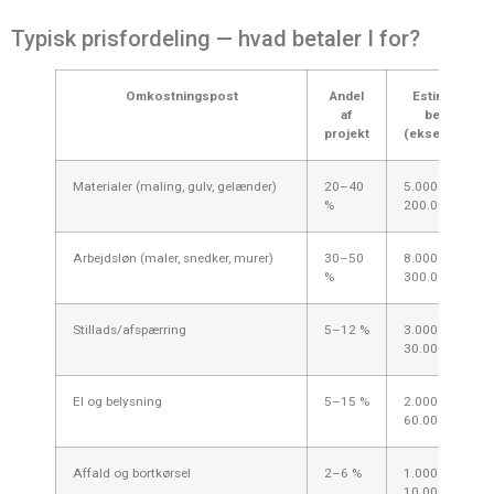
Typisk prisfordeling — hvad betaler I for?
Omkostningspost
Andel
Estimeret
af
beløb
projekt
(eksempler)
Materialer (maling, gulv, gelænder)
20–40
5.000–
%
200.000 kr.
Arbejdsløn (maler, snedker, murer)
30–50
8.000–
%
300.000 kr.
Stillads/afspærring
5–12 %
3.000–
30.000 kr.
El og belysning
5–15 %
2.000–
60.000 kr.
Affald og bortkørsel
2–6 %
1.000–
10.000 kr.