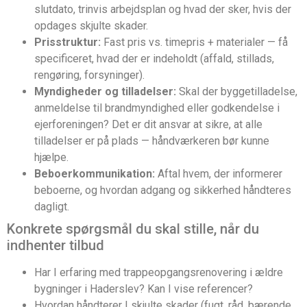
slutdato, trinvis arbejdsplan og hvad der sker, hvis der
opdages skjulte skader.
Prisstruktur:
Fast pris vs. timepris + materialer — få
specificeret, hvad der er indeholdt (affald, stillads,
rengøring, forsyninger).
Myndigheder og tilladelser:
Skal der byggetilladelse,
anmeldelse til brandmyndighed eller godkendelse i
ejerforeningen? Det er dit ansvar at sikre, at alle
tilladelser er på plads — håndværkeren bør kunne
hjælpe.
Beboerkommunikation:
Aftal hvem, der informerer
beboerne, og hvordan adgang og sikkerhed håndteres
dagligt.
Konkrete spørgsmål du skal stille, når du
indhenter tilbud
Har I erfaring med trappeopgangsrenovering i ældre
bygninger i Haderslev? Kan I vise referencer?
Hvordan håndterer I skjulte skader (fugt, råd, bærende