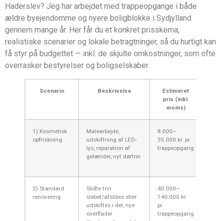
Haderslev? Jeg har arbejdet med trappeopgange i både
ældre byejendomme og nyere boligblokke i Sydjylland
gennem mange år. Her får du et konkret prisskema,
realistiske scenarier og lokale betragtninger, så du hurtigt kan
få styr på budgettet — inkl. de skjulte omkostninger, som ofte
overrasker bestyrelser og boligselskaber.
Scenario
Beskrivelse
Estimeret
Kom
pris (inkl.
moms)
1) Kosmetisk
Malearbejde,
8.000–
God 
opfriskning
udskiftning af LED-
35.000 kr. pr.
stru
lys, reparation af
trappeopgang
loka
gelænder, nyt dørtrin
kan 
tilbu
2) Standard
Slidte trin
40.000–
Pass
renovering
slebet/afslibes eller
140.000 kr.
med 
udskiftes i del, nye
pr.
bere
overflader
trappeopgang
hvis