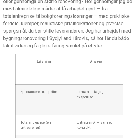
eller gennemgå en større renovering? Her gennemgår jeg de
mest almindelige måder at få arbejdet gjort — fra
totalentreprise til boligforeningsløsninger — med praktiske
fordele, ulemper, realistiske prisindikationer og præcise
spørgsmål, du bør stille leverandøren. Jeg har arbejdet med
bygningsrenovering i Sydjylland i årevis, så her får du både
lokal viden og faglig erfaring samlet på ét sted.
Løsning
Ansvar
Esti
prisin
(p
trappe
Specialiseret trappefirma
Firmaet — faglig
40.000
ekspertise
200.000
(afhæng
omfang
Totalentreprise (én
Entreprenør — samlet
60.000
entreprenør)
kontrakt
300.000