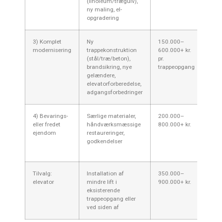
(linoleum/trægulv),
ny maling, el-
opgradering
3) Komplet
Ny
150.000–
Ofte
modernisering
trappekonstruktion
600.000+ kr.
eje
(stål/træ/beton),
pr.
hån
brandsikring, nye
trappeopgang
mate
gelændere,
mege
elevatorforberedelse,
inge
adgangsforbedringer
i Ha
4) Bevarings-
Særlige materialer,
200.000–
Hade
eller fredet
håndværksmæssige
800.000+ kr.
kan 
ejendom
restaureringer,
kom
godkendelser
forv
særs
Tilvalg:
Installation af
350.000–
Stor
elevator
mindre lift i
900.000+ kr.
plad
eksisterende
bygg
trappeopgang eller
Loka
ved siden af
nødv