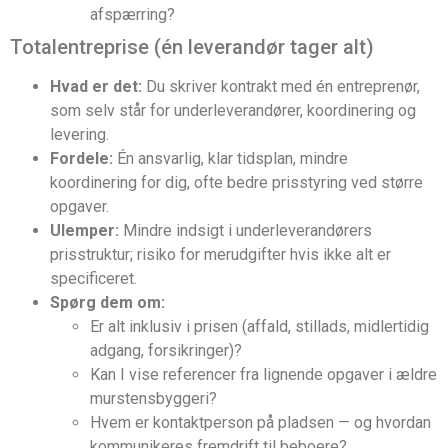
afspærring?
Totalentreprise (én leverandør tager alt)
Hvad er det:
Du skriver kontrakt med én entreprenør,
som selv står for underleverandører, koordinering og
levering.
Fordele:
Én ansvarlig, klar tidsplan, mindre
koordinering for dig, ofte bedre prisstyring ved større
opgaver.
Ulemper:
Mindre indsigt i underleverandørers
prisstruktur; risiko for merudgifter hvis ikke alt er
specificeret.
Spørg dem om:
Er alt inklusiv i prisen (affald, stillads, midlertidig
adgang, forsikringer)?
Kan I vise referencer fra lignende opgaver i ældre
murstensbyggeri?
Hvem er kontaktperson på pladsen — og hvordan
kommunikeres fremdrift til beboere?