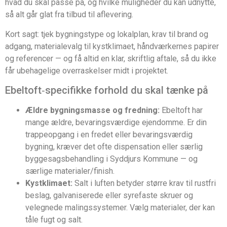
hvad du skal passe på, og hvilke muligheder du kan udnytte,
så alt går glat fra tilbud til aflevering.
Kort sagt: tjek bygningstype og lokalplan, krav til brand og
adgang, materialevalg til kystklimaet, håndværkernes papirer
og referencer — og få altid en klar, skriftlig aftale, så du ikke
får ubehagelige overraskelser midt i projektet.
Ebeltoft‑specifikke forhold du skal tænke på
Ældre bygningsmasse og fredning:
Ebeltoft har
mange ældre, bevaringsværdige ejendomme. Er din
trappeopgang i en fredet eller bevaringsværdig
bygning, kræver det ofte dispensation eller særlig
byggesagsbehandling i Syddjurs Kommune — og
særlige materialer/finish.
Kystklimaet:
Salt i luften betyder større krav til rustfri
beslag, galvaniserede eller syrefaste skruer og
velegnede malingssystemer. Vælg materialer, der kan
tåle fugt og salt.