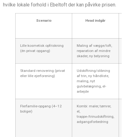
hvilke lokale forhold i Ebeltoft der kan påvirke prisen.
Scenario
Hvad indgår
Estimer
pris (ink
moms
Lille kosmetisk opfriskning
Maling af vægge/loft,
8.000–
(én privat opgang)
reparation af mindre
25.000 k
skader, ny belysning
Standard renovering (privat
Udskiftning/slibning
40.000
eller lille ejerforening)
af trin, ny håndliste,
120.00
maling, nyt
kr.
gulvbelægning, el-
arbejde
Flerfamilie-opgang (4–12
Kombi: maler, tømrer,
80.000
boliger)
el,
350.00
trappe-/trinudskiftning,
kr.
adgangsforbedring