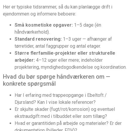
Her er typiske tidsrammer, så du kan planlægge drift i
ejendommen og informere beboere:
Små kosmetiske opgaver:
1–5 dage (én
håndværkerhold).
Standard renovering:
1–3 uger — afhænger af
tørretider, antal faggrupper og antal etager.
Større flerfamilie-projekter eller strukturelle
arbejder:
4–12 uger eller mere; indeholder
projektering, myndighedsgodkendelse og koordination.
Hvad du bør spørge håndværkeren om —
konkrete spørgsmål
Har I erfaring med trappeopgange i Ebeltoft /
Djursland? Kan I vise lokale referencer?
Er skjulte skader (fugt/rot/korrosion) og eventuel
ekstraudgift med i tilbuddet eller som tillæg?
Hvad er garantitiden på arbejde og materialer? Er der
dokumentation (billeder, FDV)?