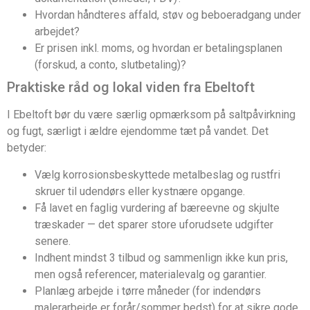
Hvordan håndteres affald, støv og beboeradgang under
arbejdet?
Er prisen inkl. moms, og hvordan er betalingsplanen
(forskud, a conto, slutbetaling)?
Praktiske råd og lokal viden fra Ebeltoft
I Ebeltoft bør du være særlig opmærksom på saltpåvirkning
og fugt, særligt i ældre ejendomme tæt på vandet. Det
betyder:
Vælg korrosionsbeskyttede metalbeslag og rustfri
skruer til udendørs eller kystnære opgange.
Få lavet en faglig vurdering af bæreevne og skjulte
træskader — det sparer store uforudsete udgifter
senere.
Indhent mindst 3 tilbud og sammenlign ikke kun pris,
men også referencer, materialevalg og garantier.
Planlæg arbejde i tørre måneder (for indendørs
malerarbejde er forår/sommer bedst) for at sikre gode