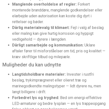
Manglende overholdelse af regler:
Forkert
monterede branddøre, manglende godkendelser eller
elarbejde uden autorisation kan koste dig dyrt i
rettelser og bøder.
Dårlig materialevalg til klimaet:
Fejl i valg af beslag
eller maling kan give hurtig korrosion og hyppigt
vedligehold — dyrere i længden.
Dårligt samarbejde og kommunikation:
Uklare
aftaler fører til misforståelser om tid, pris og kvalitet —
kræv skriftlige tilbud og milepæle.
Muligheder du kan udnytte
Langtidsholdbare materialer:
Invester i rustfri
beslag, trykimprægneret eller olieret træ og
marinegodkendte malingstyper — lidt dyrere nu, men
langt billigere i drift.
Forbedret lys og tryghed:
Bed om energi‑effektive
LED‑armaturer og bedre lysplan — en lys trappeopgang