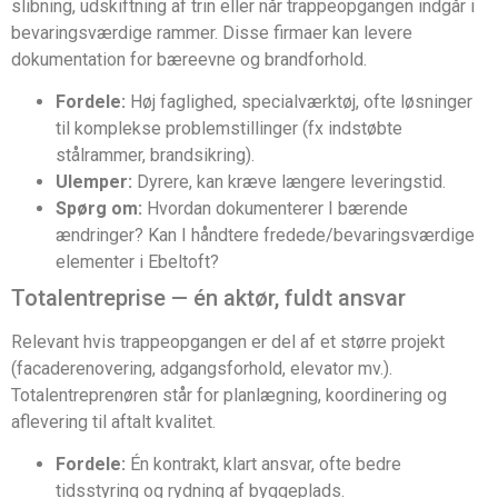
slibning, udskiftning af trin eller når trappeopgangen indgår i
bevaringsværdige rammer. Disse firmaer kan levere
dokumentation for bæreevne og brandforhold.
Fordele:
Høj faglighed, specialværktøj, ofte løsninger
til komplekse problemstillinger (fx indstøbte
stålrammer, brandsikring).
Ulemper:
Dyrere, kan kræve længere leveringstid.
Spørg om:
Hvordan dokumenterer I bærende
ændringer? Kan I håndtere fredede/bevaringsværdige
elementer i Ebeltoft?
Totalentreprise — én aktør, fuldt ansvar
Relevant hvis trappeopgangen er del af et større projekt
(facaderenovering, adgangsforhold, elevator mv.).
Totalentreprenøren står for planlægning, koordinering og
aflevering til aftalt kvalitet.
Fordele:
Én kontrakt, klart ansvar, ofte bedre
tidsstyring og rydning af byggeplads.