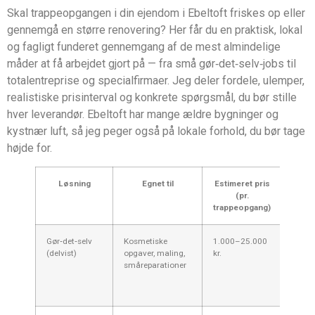
Skal trappeopgangen i din ejendom i Ebeltoft friskes op eller
gennemgå en større renovering? Her får du en praktisk, lokal
og fagligt funderet gennemgang af de mest almindelige
måder at få arbejdet gjort på — fra små gør‑det‑selv‑jobs til
totalentreprise og specialfirmaer. Jeg deler fordele, ulemper,
realistiske prisinterval og konkrete spørgsmål, du bør stille
hver leverandør. Ebeltoft har mange ældre bygninger og
kystnær luft, så jeg peger også på lokale forhold, du bør tage
højde for.
Løsning
Egnet til
Estimeret pris
Forde
(pr.
trappeopgang)
Gør‑det‑selv
Kosmetiske
1.000–25.000
Billig
(delvist)
opgaver, maling,
kr.
tidsk
småreparationer
kræve
hånd
kunne