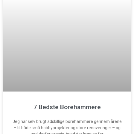
7 Bedste Borehammere
Jeg har selv brugt adskillige borehammere gennem årene
– til både små hobbyprojekter og store renoveringer – og
ved derfor præcis, hvad der kræves for