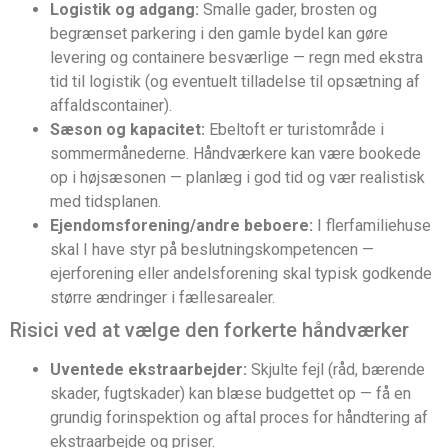
Logistik og adgang:
Smalle gader, brosten og
begrænset parkering i den gamle bydel kan gøre
levering og containere besværlige — regn med ekstra
tid til logistik (og eventuelt tilladelse til opsætning af
affaldscontainer).
Sæson og kapacitet:
Ebeltoft er turistområde i
sommermånederne. Håndværkere kan være bookede
op i højsæsonen — planlæg i god tid og vær realistisk
med tidsplanen.
Ejendomsforening/andre beboere:
I flerfamiliehuse
skal I have styr på beslutningskompetencen —
ejerforening eller andelsforening skal typisk godkende
større ændringer i fællesarealer.
Risici ved at vælge den forkerte håndværker
Uventede ekstraarbejder:
Skjulte fejl (råd, bærende
skader, fugtskader) kan blæse budgettet op — få en
grundig forinspektion og aftal proces for håndtering af
ekstraarbejde og priser.