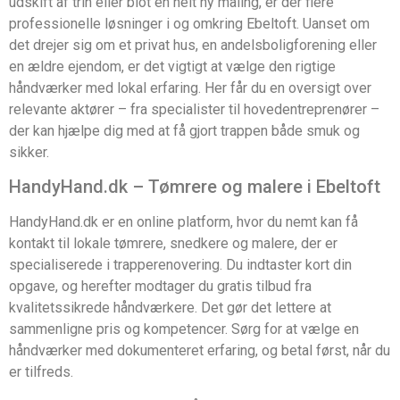
udskift af trin eller blot en helt ny maling, er der flere
professionelle løsninger i og omkring Ebeltoft. Uanset om
det drejer sig om et privat hus, en andelsboligforening eller
en ældre ejendom, er det vigtigt at vælge den rigtige
håndværker med lokal erfaring. Her får du en oversigt over
relevante aktører – fra specialister til hovedentreprenører –
der kan hjælpe dig med at få gjort trappen både smuk og
sikker.
HandyHand.dk – Tømrere og malere i Ebeltoft
HandyHand.dk er en online platform, hvor du nemt kan få
kontakt til lokale tømrere, snedkere og malere, der er
specialiserede i trapperenovering. Du indtaster kort din
opgave, og herefter modtager du gratis tilbud fra
kvalitetssikrede håndværkere. Det gør det lettere at
sammenligne pris og kompetencer. Sørg for at vælge en
håndværker med dokumenteret erfaring, og betal først, når du
er tilfreds.