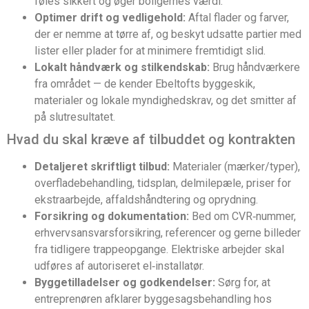
føles sikkert og øger boligernes værdi.
Optimer drift og vedligehold:
Aftal flader og farver,
der er nemme at tørre af, og beskyt udsatte partier med
lister eller plader for at minimere fremtidigt slid.
Lokalt håndværk og stilkendskab:
Brug håndværkere
fra området — de kender Ebeltofts byggeskik,
materialer og lokale myndighedskrav, og det smitter af
på slutresultatet.
Hvad du skal kræve af tilbuddet og kontrakten
Detaljeret skriftligt tilbud:
Materialer (mærker/typer),
overfladebehandling, tidsplan, delmilepæle, priser for
ekstraarbejde, affaldshåndtering og oprydning.
Forsikring og dokumentation:
Bed om CVR‑nummer,
erhvervsansvarsforsikring, referencer og gerne billeder
fra tidligere trappeopgange. Elektriske arbejder skal
udføres af autoriseret el‑installatør.
Byggetilladelser og godkendelser:
Sørg for, at
entreprenøren afklarer byggesagsbehandling hos