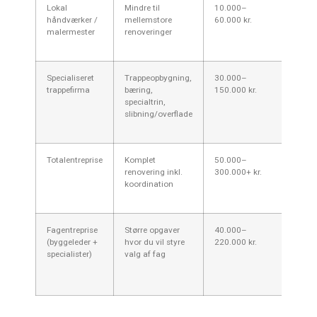
Lokal
Mindre til
10.000–
God lo
håndværker /
mellemstore
60.000 kr.
hurtig
malermester
renoveringer
varier
og ga
Specialiseret
Trappeopbygning,
30.000–
Høj f
trappefirma
bæring,
150.000 kr.
specia
specialtrin,
ofte 
slibning/overflade
løsni
bæren
Totalentreprise
Komplet
50.000–
Én kon
renovering inkl.
300.000+ kr.
ansva
koordination
dyrere
større
Fagentreprise
Større opgaver
40.000–
Fleksi
(byggeleder +
hvor du vil styre
220.000 kr.
billig
specialister)
valg af fag
totale
men k
erfari