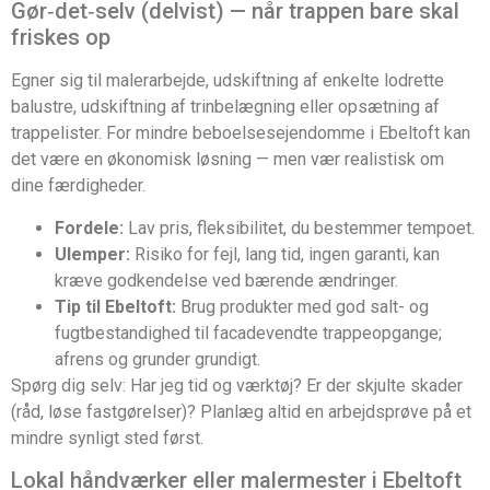
Gør‑det‑selv (delvist) — når trappen bare skal
friskes op
Egner sig til malerarbejde, udskiftning af enkelte lodrette
balustre, udskiftning af trinbelægning eller opsætning af
trappe­lister. For mindre beboelsesejendomme i Ebeltoft kan
det være en økonomisk løsning — men vær realistisk om
dine færdigheder.
Fordele:
Lav pris, fleksibilitet, du bestemmer tempoet.
Ulemper:
Risiko for fejl, lang tid, ingen garanti, kan
kræve godkendelse ved bærende ændringer.
Tip til Ebeltoft:
Brug produkter med god salt- og
fugtbestandighed til facadevendte trappeopgange;
afrens og grunder grundigt.
Spørg dig selv: Har jeg tid og værktøj? Er der skjulte skader
(råd, løse fastgørelser)? Planlæg altid en arbejdsprøve på et
mindre synligt sted først.
Lokal håndværker eller malermester i Ebeltoft