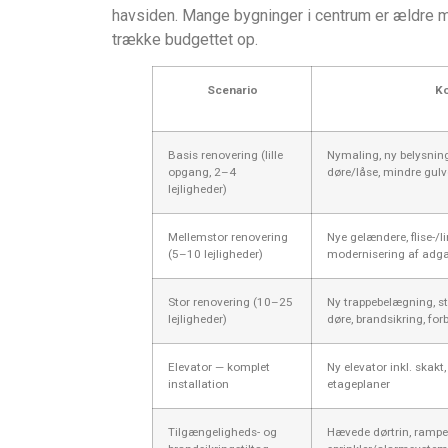
havsiden. Mange bygninger i centrum er ældre m
trække budgettet op.
Scenario
K
Basis renovering (lille
Nymaling, ny belysning
opgang, 2–4
døre/låse, mindre gul
lejligheder)
Mellemstor renovering
Nye gelændere, flise-/
(5–10 lejligheder)
modernisering af adg
Stor renovering (10–25
Ny trappebelægning, s
lejligheder)
døre, brandsikring, for
Elevator — komplet
Ny elevator inkl. skakt
installation
etageplaner
Tilgængeligheds- og
Hævede dørtrin, rampe