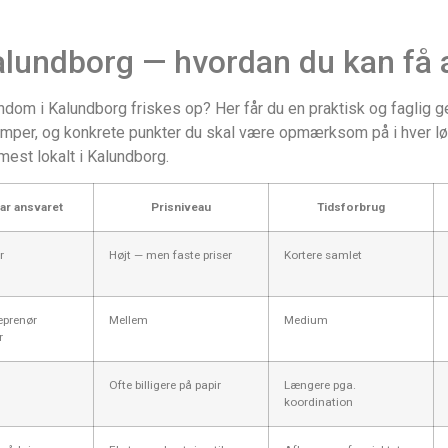
lundborg — hvordan du kan få a
endom i Kalundborg friskes op? Her får du en praktisk og faglig
mper, og konkrete punkter du skal være opmærksom på i hver løs
est lokalt i Kalundborg.
ar ansvaret
Prisniveau
Tidsforbrug
r
Højt — men faste priser
Kortere samlet
eprenør
Mellem
Medium
r
Ofte billigere på papir
Længere pga.
koordination