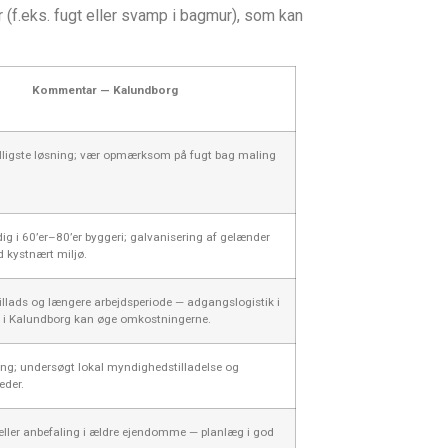
(f.eks. fugt eller svamp i bagmur), som kan
Kommentar — Kalundborg
illigste løsning; vær opmærksom på fugt bag maling
ig i 60’er–80’er byggeri; galvanisering af gelænder
d kystnært miljø.
illads og længere arbejdsperiode — adgangslogistik i
 i Kalundborg kan øge omkostningerne.
ring; undersøgt lokal myndighedstilladelse og
eder.
 eller anbefaling i ældre ejendomme — planlæg i god