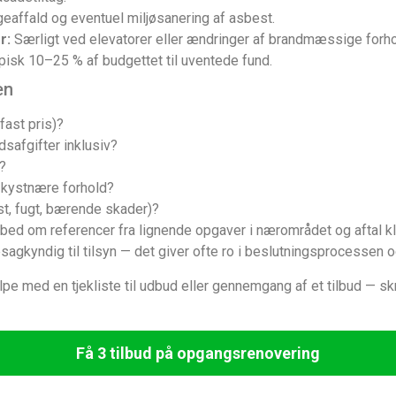
eaffald og eventuel miljøsanering af asbest.
r:
Særligt ved elevatorer eller ændringer af brandmæssige forho
isk 10–25 % af budgettet til uventede fund.
en
fast pris)?
dsafgifter inklusiv?
?
 kystnære forhold?
t, fugt, bærende skader)?
ud, bed om referencer fra lignende opgaver i nærområdet og aftal 
sagkyndig til tilsyn — det giver ofte ro i beslutningsprocessen
ælpe med en tjekliste til udbud eller gennemgang af et tilbud — sk
Få 3 tilbud på opgangsrenovering