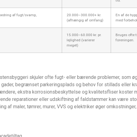
tid.
dbedring af fugt/svamp,
20.000–300.000+ kr.
En af de hyp
(afhængig af omfang)
med forbehold
15.000–60.000 kr. pr.
Bruges ofte t
lejlighed (varierer
foreningen.
meget)
tensbyggeri skjuler ofte fugt- eller bærende problemer, som ø
gader, begrænset parkeringsplads og behov for stillads eller kr
ændere, ekstra korrosionsbeskyttelse og kvalitetsfliser koster
nde reparationer eller udskiftning af faldstammer kan være stor
ng af maler, tømrer, murer, VVS og elektriker øger omkostninger
cadetiltag.