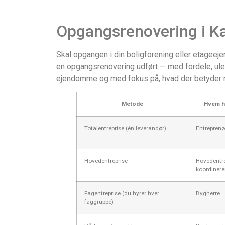
Opgangsrenovering i Ka
Skal opgangen i din boligforening eller etageej
en opgangsrenovering udført — med fordele, ule
ejendomme og med fokus på, hvad der betyder m
Metode
Hvem h
Totalentreprise (én leverandør)
Entreprenø
Hovedentreprise
Hovedentr
koordinere
Fagentreprise (du hyrer hver
Bygherre
faggruppe)