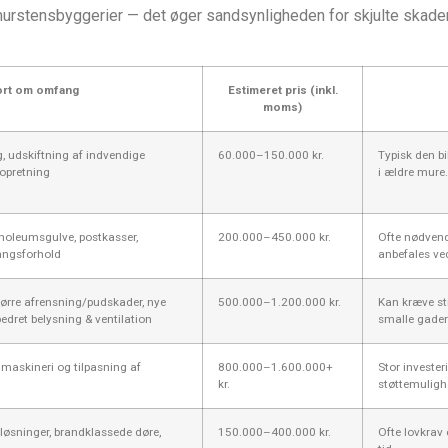
urstensbyggerier — det øger sandsynligheden for skjulte skader 
ort om omfang
Estimeret pris (inkl.
moms)
, udskiftning af indvendige
60.000–150.000 kr.
Typisk den b
vopretning
i ældre mure.
linoleumsgulve, postkasser,
200.000–450.000 kr.
Ofte nødvend
angsforhold
anbefales ve
tørre afrensning/pudskader, nye
500.000–1.200.000 kr.
Kan kræve st
bedret belysning & ventilation
smalle gader
, maskineri og tilpasning af
800.000–1.600.000+
Stor investe
kr.
støttemuligh
løsninger, brandklassede døre,
150.000–400.000 kr.
Ofte lovkrav