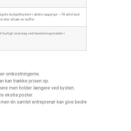
pigste budgetbrydere i ældre opgange — få altid bud
 eller afsæt en buffer.
il hurtigt overslag ved beslutningsmøder i
ger omkostningerne.
an kan trække prisen op.
 mere men holder længere ved kysten.
e ekstra poster.
, men én samlet entreprenør kan give bedre