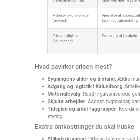
brandsikringstiltag
sprinkler/alarmsystem
Asbest-/skjulte skader
Fjernelse af asbest, u
(uventet)
bæredygtighedstiltag
Pris pr. lejlighed
Fordeling af totalpris
(vejledende)
Hvad påvirker prisen mest?
Bygningens alder og tilstand:
Ældre murs
Adgang og logistik i Kalundborg:
Smalle 
Materialevalg:
Rustfri/galvaniserede gel
Skjulte arbejder:
Asbest, fugtskader, bære
Tidsplan og antal faggrupper:
Koordineri
styring.
Ekstra omkostninger du skal huske
Stillads/kranleje:
Ofte en fast post ved fa