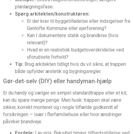
planlægningsfase.
Spørg arkitekten/konstruktøren:
Er der krav til byggetilladelse eller indsigelser fra
Gentofte Kommune eller ejerforening?
Kan I dokumentere statik og brandkrav (hvis
relevant)?
Hvad er en realistisk budgetoverskridelse ved
uforudsete forhold?
Tip:
Brug arkitekten tidligt hvis du vil sikre, at trappen
både opfylder æstetik og bygningsregler.
Gør‑det‑selv (DIY) eller handyman‑hjælp
Er du handy og vælger en simpel standardtrappe eller et kit,
kan du spare mange penge. Men husk: trappen skal være
sikker, korrekt monteret og i nogle tilfælde godkendt af
forsikringen — især i flerfamiliehuse eller hvor ændringer
påvirker brandveje.
Fordele:
Lav pris, fleksibel timing, tilfredsstillelse ved