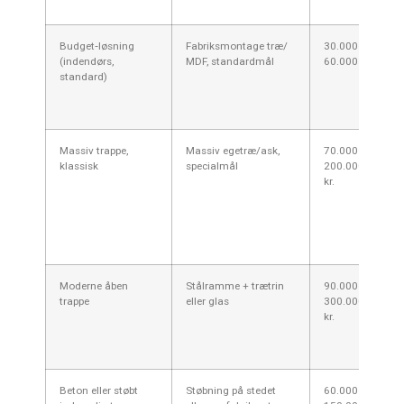
Budget‑løsning
Fabriksmontage træ/
30.000–
(indendørs,
MDF, standardmål
60.000 kr.
standard)
Massiv trappe,
Massiv egetræ/ask,
70.000–
klassisk
specialmål
200.000
kr.
Moderne åben
Stålramme + trætrin
90.000–
trappe
eller glas
300.000
kr.
Beton eller støbt
Støbning på stedet
60.000–