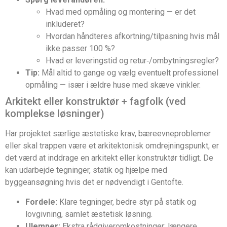
Hvad med opmåling og montering — er det
inkluderet?
Hvordan håndteres afkortning/tilpasning hvis mål
ikke passer 100 %?
Hvad er leveringstid og retur‑/ombytningsregler?
Tip:
Mål altid to gange og vælg eventuelt professionel
opmåling — især i ældre huse med skæve vinkler.
Arkitekt eller konstruktør + fagfolk (ved
komplekse løsninger)
Har projektet særlige æstetiske krav, bæreevneproblemer
eller skal trappen være et arkitektonisk omdrejningspunkt, er
det værd at inddrage en arkitekt eller konstruktør tidligt. De
kan udarbejde tegninger, statik og hjælpe med
byggeansøgning hvis det er nødvendigt i Gentofte.
Fordele:
Klare tegninger, bedre styr på statik og
lovgivning, samlet æstetisk løsning.
Ulemper:
Ekstra rådgiveromkostninger; længere