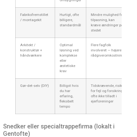
Fabriksfremstillet
Hurtigt, ofte
Mindre mulighed for
1
/ montagekit
billigere,
tilpasning, kan
kr
standardmål
kræve ændringer på
stedet
Arkitekt /
Optimal
Flere fagfolk
Pr
konstruktør +
løsning ved
involveret — højere
1
håndværkere
komplekse
rådgiveromkostning
kr
eller
b
æstetiske
krav
Gør‑det‑selv (DIY)
Billigst hvis
Tidskrævende, risiko
2
du har
for fejl og forsikring;
(m
erfaring,
ofte ikke tilladt i
fleksibelt
ejerforeninger
tempo
Snedker eller specialtrappefirma (lokalt i
Gentofte)