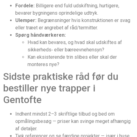
Fordele:
Billigere end fuld udskiftning, hurtigere,
bevarer bygningens oprindelige udtryk.
Ulemper:
Begrænsninger hvis konstruktionen er svag
eller træet er angrebet af råd/termitter.
Spørg håndværkeren:
Hvad kan bevares, og hvad skal udskiftes af
sikkerheds‑ eller bæreevnehensyn?
Kan eksisterende trin slibes eller skal der
monteres nye?
Sidste praktiske råd før du
bestiller nye trapper i
Gentofte
Indhent mindst 2–3 skriftlige tilbud og bed om
opmålingsbesøg — priser kan svinge meget afhængig
af detaljer.
Tjek referencer og se færdige projekter — især i huse