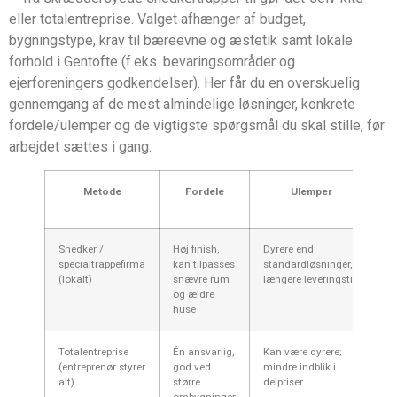
eller totalentreprise. Valget afhænger af budget,
bygningstype, krav til bæreevne og æstetik samt lokale
forhold i Gentofte (f.eks. bevaringsområder og
ejerforeningers godkendelser). Her får du en overskuelig
gennemgang af de mest almindelige løsninger, konkrete
fordele/ulemper og de vigtigste spørgsmål du skal stille, før
arbejdet sættes i gang.
Metode
Fordele
Ulemper
Snedker /
Høj finish,
Dyrere end
4
specialtrappefirma
kan tilpasses
standardløsninger,
kr
(lokalt)
snævre rum
længere leveringstid
og ældre
huse
Totalentreprise
Én ansvarlig,
Kan være dyrere;
6
(entreprenør styrer
god ved
mindre indblik i
2
alt)
større
delpriser
ombygninger