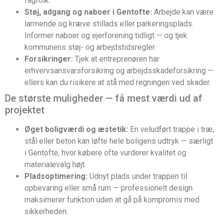
fagfolk.
Støj, adgang og naboer i Gentofte:
Arbejde kan være
larmende og kræve stillads eller parkeringsplads.
Informer naboer og ejerforening tidligt — og tjek
kommunens støj- og arbejdstidsregler.
Forsikringer:
Tjek at entreprenøren har
erhvervsansvarsforsikring og arbejdsskadeforsikring —
ellers kan du risikere at stå med regningen ved skader.
De største muligheder — få mest værdi ud af
projektet
Øget boligværdi og æstetik:
En veludført trappe i træ,
stål eller beton kan løfte hele boligens udtryk — særligt
i Gentofte, hvor købere ofte vurderer kvalitet og
materialevalg højt.
Pladsoptimering:
Udnyt plads under trappen til
opbevaring eller små rum — professionelt design
maksimerer funktion uden at gå på kompromis med
sikkerheden.