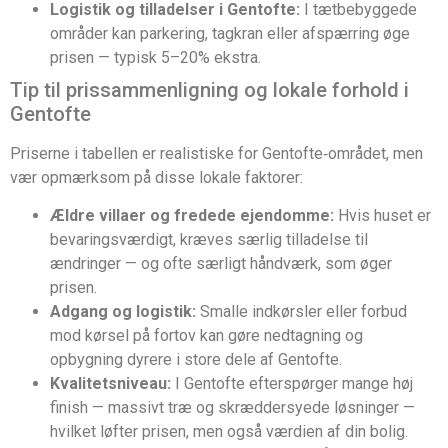
Logistik og tilladelser i Gentofte:
I tætbebyggede
områder kan parkering, tagkran eller afspærring øge
prisen — typisk 5–20% ekstra.
Tip til prissammenligning og lokale forhold i
Gentofte
Priserne i tabellen er realistiske for Gentofte‑området, men
vær opmærksom på disse lokale faktorer:
Ældre villaer og fredede ejendomme:
Hvis huset er
bevaringsværdigt, kræves særlig tilladelse til
ændringer — og ofte særligt håndværk, som øger
prisen.
Adgang og logistik:
Smalle indkørsler eller forbud
mod kørsel på fortov kan gøre nedtagning og
opbygning dyrere i store dele af Gentofte.
Kvalitetsniveau:
I Gentofte efterspørger mange høj
finish — massivt træ og skræddersyede løsninger —
hvilket løfter prisen, men også værdien af din bolig.