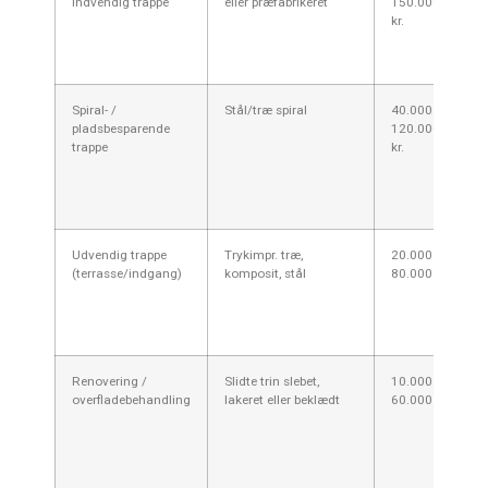
indvendig trappe
eller præfabrikeret
150.000
kr.
Spiral- /
Stål/træ spiral
40.000–
pladsbesparende
120.000
trappe
kr.
Udvendig trappe
Trykimpr. træ,
20.000–
(terrasse/indgang)
komposit, stål
80.000 kr.
Renovering /
Slidte trin slebet,
10.000–
overfladebehandling
lakeret eller beklædt
60.000 kr.