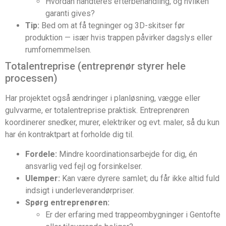
Hvordan håndteres efterbehandling, og hvilken
garanti gives?
Tip:
Bed om at få tegninger og 3D-skitser før
produktion — især hvis trappen påvirker dagslys eller
rumfornemmelsen.
Totalentreprise (entreprenør styrer hele
processen)
Har projektet også ændringer i planløsning, vægge eller
gulvvarme, er totalentreprise praktisk. Entreprenøren
koordinerer snedker, murer, elektriker og evt. maler, så du kun
har én kontraktpart at forholde dig til.
Fordele:
Mindre koordinationsarbejde for dig, én
ansvarlig ved fejl og forsinkelser.
Ulemper:
Kan være dyrere samlet; du får ikke altid fuld
indsigt i underleverandørpriser.
Spørg entreprenøren:
Er der erfaring med trappeombygninger i Gentofte