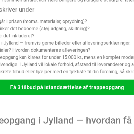
skriver under
går i prisen (moms, materialer, oprydning)?
rker det beboerne (støj, adgang, skiltning)?
r det inkluderet?
 i Jylland — fremvis gerne billeder eller afleveringserklæringer.
rialer? Hvordan dokumenteres afleveringen?
opgang kan klares for under 15.000 kr., mens en komplet modern
vendige. I Jylland vil lokale forhold, afstand til leverandører og
nkrete tilbud eller hjælper med en tjekliste til din forening, så sk
Få 3 tilbud på istandsættelse af trappeopgang
eopgang i Jylland — hvordan få