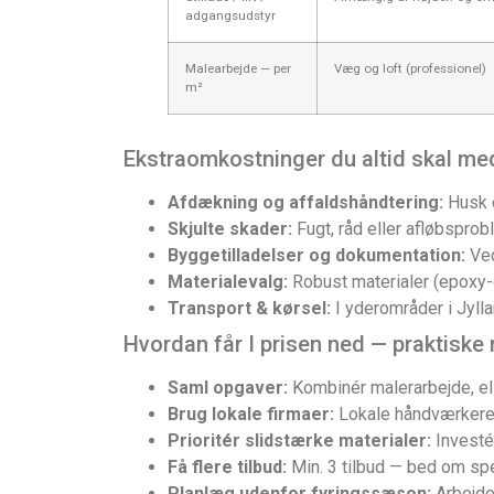
adgangsudstyr
Malearbejde — per
Væg og loft (professionel)
m²
Ekstraomkostninger du altid skal m
Afdækning og affaldshåndtering:
Husk c
Skjulte skader:
Fugt, råd eller afløbspro
Byggetilladelser og dokumentation:
Ved
Materialevalg:
Robust materialer (epoxy-
Transport & kørsel:
I yderområder i Jyll
Hvordan får I prisen ned — praktiske
Saml opgaver:
Kombinér malerarbejde, el 
Brug lokale firmaer:
Lokale håndværkere i
Prioritér slidstærke materialer:
Investér
Få flere tilbud:
Min. 3 tilbud — bed om spec
Planlæg udenfor fyringssæson:
Arbejde 