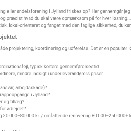
ing eller andelsforening i Jylland friskes op? Her gennemgår jeg
v — og præcist hvad du skal være opmærksom på for hver løsning
sk, lokal‑orienteret og fanget med den faglige sikkerhed, du kan
ojektet
åde projektering, koordinering og udførelse. Det er en populær løs
ordinationsfejl, typisk kortere gennemførelsestid.
dinere, mindre indsigt i underleverandørers priser.
sansvar, arbejds­skade)?
 trappeopgange i Jylland?
r og tillæg?
for arbejdet?
g 30.000–80.000 kr. / omfattende renovering 80.000–250.000+ kr