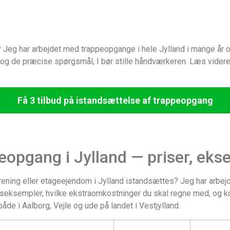
 Jeg har arbejdet med trappeopgange i hele Jylland i mange år og
r og de præcise spørgsmål, I bør stille håndværkeren. Læs vider
Få 3 tilbud på istandsættelse af trappeopgang
eopgang i Jylland — priser, eks
orening eller etageejendom i Jylland istandsættes? Jeg har arbe
 priseksempler, hvilke ekstraomkostninger du skal regne med, og 
åde i Aalborg, Vejle og ude på landet i Vestjylland.