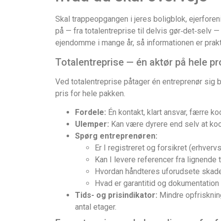
Skal trappeopgangen i jeres boligblok, ejerforen
på — fra totalentreprise til delvis gør‑det‑sel
ejendomme i mange år, så informationen er prakti
Totalentreprise — én aktør på hele pr
Ved totalentreprise påtager én entreprenør sig b
pris for hele pakken.
Fordele:
Én kontakt, klart ansvar, færre ko
Ulemper:
Kan være dyrere end selv at koor
Spørg entreprenøren:
Er I registreret og forsikret (erhverv
Kan I levere referencer fra lignende
Hvordan håndteres uforudsete skade
Hvad er garantitid og dokumentation 
Tids- og prisindikator:
Mindre opfrisknin
antal etager.