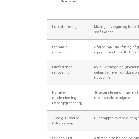
Scenario
Let opfriskning
Maling af vægge og lofter, 
småskader
Standard
Afslibning/udskiftning af g
renovering
reparation af enkelte trappe
Omfattende
Ny gulvbelægning (linoleum
renovering
gelænder, nye frontdøre/br
trappetrin
Komplet
Strukturelle ændringer, ny 
modernisering
eller komplet designløft
(stor opgradering)
Tilvalg: Elevator
Lille trappeelevator eller hyd
(lille/opgang)
Stillads / lift /
Afhængig af højden og o