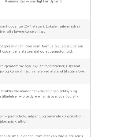
Kommentar — særligt for Jylland
l små opgange (2–4 etager). Lokale malermestre i
ver ofte lavere kørselstillæg.
boligforeninger i byer som Aarhus og Esbjerg; prisen
f opgangens etageantal og adgangsforhold.
dre ejendomme pga. skjulte reparationer; i Jylland
s- og kørselstillæg variere ved afstand til større byer.
 strukturelle ændringer kræver ingeniørtilsyn og
illadelser — ofte dyrere i små byer pga. logistik.
ion — jordforhold, adgang og bærende konstruktion i
rker pris kraftigt.
r eller smalle gader i bymidter kan øge lejeprisen; i