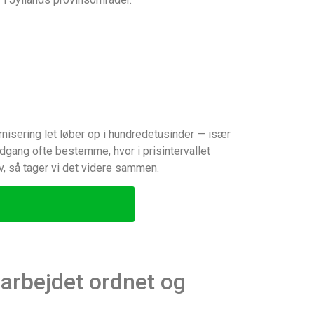
isering let løber op i hundrede­tusinder — især
 adgang ofte bestemme, hvor i prisintervallet
riv, så tager vi det videre sammen.
 arbejdet ordnet og