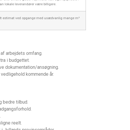
an lokale leverandører være billigere.
odt estimat ved opgange med usædvanlig mange m²
 af arbejdets omfang.
ra i budgettet.
æve dokumentation/ansøgning.
e vedligehold kommende år.
 bedre tilbud.
 adgangsforhold.
.
igne reelt.
 i Jyllands provinsområder.