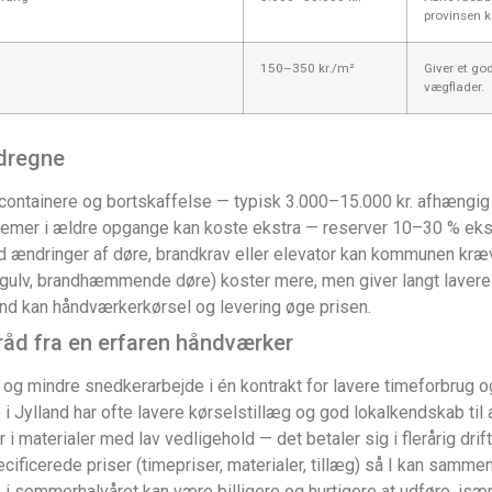
provinsen k
150–350 kr./m²
Giver et g
vægflader.
edregne
ontainere og bortskaffelse — typisk 3.000–15.000 kr. afhængig
blemer i ældre opgange kan koste ekstra — reserver 10–30 % ekst
 ændringer af døre, brandkrav eller elevator kan kommunen kr
gulv, brandhæmmende døre) koster mere, men giver langt laver
and kan håndværkerkørsel og levering øge prisen.
 råd fra en erfaren håndværker
og mindre snedkerarbejde i én kontrakt for lavere timeforbrug og
 Jylland har ofte lavere kørselstillæg og god lokalkendskab til
 i materialer med lav vedligehold — det betaler sig i flerårig drift
ificerede priser (timepriser, materialer, tillæg) så I kan sammenl
i sommerhalvåret kan være billigere og hurtigere at udføre, især