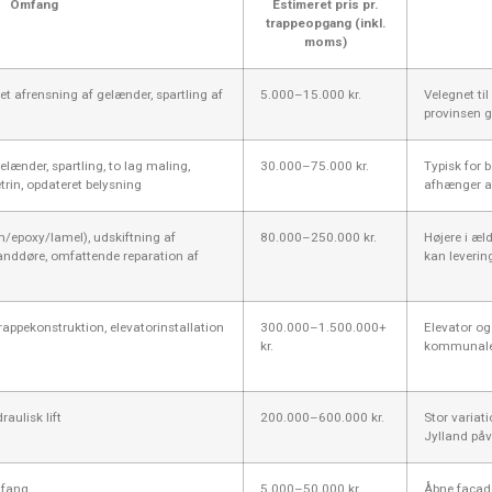
Omfang
Estimeret pris pr.
trappeopgang (inkl.
moms)
let afrensning af gelænder, spartling af
5.000–15.000 kr.
Velegnet ti
provinsen gi
elænder, spartling, to lag maling,
30.000–75.000 kr.
Typisk for 
trin, opdateret belysning
afhænger a
/epoxy/lamel), udskiftning af
80.000–250.000 kr.
Højere i æl
anddøre, omfattende reparation af
kan levering
trappekonstruktion, elevatorinstallation
300.000–1.500.000+
Elevator og
kr.
kommunale t
raulisk lift
200.000–600.000 kr.
Stor variat
Jylland påvi
mfang
5.000–50.000 kr.
Åbne facade