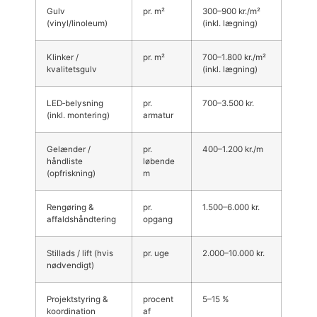
Gulv
pr. m²
300–900 kr./m²
(vinyl/linoleum)
(inkl. lægning)
Klinker /
pr. m²
700–1.800 kr./m²
kvalitetsgulv
(inkl. lægning)
LED‑belysning
pr.
700–3.500 kr.
(inkl. montering)
armatur
Gelænder /
pr.
400–1.200 kr./m
håndliste
løbende
(opfriskning)
m
Rengøring &
pr.
1.500–6.000 kr.
affaldshåndtering
opgang
Stillads / lift (hvis
pr. uge
2.000–10.000 kr.
nødvendigt)
Projektstyring &
procent
5–15 %
koordination
af