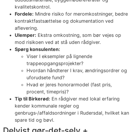
kvalitetskontrol.
Fordele:
Mindre risiko for meromkostninger, bedre
kontraktfastsættelse og dokumentation ved
aflevering.
Ulemper:
Ekstra omkostning, som bør vejes op
mod risikoen ved at stå uden rådgiver.
Spørg konsulenten:
Viser I eksempler på lignende
trappeopgangsprojekter?
Hvordan håndterer I krav, ændringsordrer og
uforudsete fund?
Hvad er jeres honorarmodel (fast pris,
procent, timepris)?
Tip til Birkerød:
En rådgiver med lokal erfaring
kender kommunale regler og
genbrugs‑/affaldsordninger i Rudersdal, hvilket kan
spare tid og bøvl.
Delvist gør‑det‑selv +