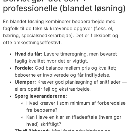
professionelle (blandet løsning)
En blandet løsning kombinerer beboerarbejde med
fagfolk til de teknisk krævende opgaver (f.eks. el,
bæring, specialsnedkerarbejde). Det er fleksibelt og
ofte omkostningseffektivt.
Hvad du får:
Lavere timeregning, men bevaret
faglig kvalitet hvor det er vigtigt.
Fordele:
God balance mellem pris og kvalitet;
beboerne er involverede og får indflydelse.
Ulemper:
Kræver god planlægning af snitflader —
ellers opstår fejl og ekstraarbejde.
Spørg leverandørerne:
Hvad kræver I som minimum af forberedelse
fra beboerne?
Kan I lave en klar snitfladeaftale (hvem gør
hvad) skriftligt?
Tip til Birkerød:
Aftal faste arbejdsdage og