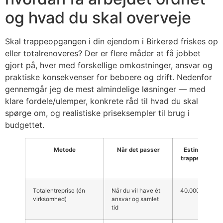
og hvad du skal overveje
Skal trappeopgangen i din ejendom i Birkerød friskes op
eller totalrenoveres? Der er flere måder at få jobbet
gjort på, hver med forskellige omkostninger, ansvar og
praktiske konsekvenser for beboere og drift. Nedenfor
gennemgår jeg de mest almindelige løsninger — med
klare fordele/ulemper, konkrete råd til hvad du skal
spørge om, og realistiske priseksempler til brug i
budgettet.
Metode
Når det passer
Estimeret pris
trappeopgang (
moms)
Totalentreprise (én
Når du vil have ét
40.000–250.000
virksomhed)
ansvar og samlet
tid