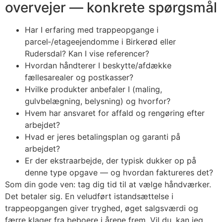
overvejer — konkrete spørgsmål
Har I erfaring med trappeopgange i
parcel‑/etageejendomme i Birkerød eller
Rudersdal? Kan I vise referencer?
Hvordan håndterer I beskytte/afdække
fællesarealer og postkasser?
Hvilke produkter anbefaler I (maling,
gulvbelægning, belysning) og hvorfor?
Hvem har ansvaret for affald og rengøring efter
arbejdet?
Hvad er jeres betalingsplan og garanti på
arbejdet?
Er der ekstraarbejde, der typisk dukker op på
denne type opgave — og hvordan faktureres det?
Som din gode ven: tag dig tid til at vælge håndværker.
Det betaler sig. En veludført istandsættelse i
trappeopgangen giver tryghed, øget salgsværdi og
færre klager fra beboere i årene frem. Vil du, kan jeg