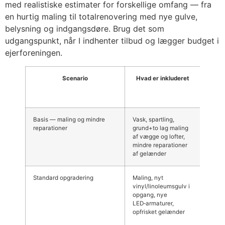
med realistiske estimater for forskellige omfang — fra
en hurtig maling til totalrenovering med nye gulve,
belysning og indgangsdøre. Brug det som
udgangspunkt, når I indhenter tilbud og lægger budget i
ejerforeningen.
Scenario
Hvad er inkluderet
Estim
pris (
mom
Basis — maling og mindre
Vask, spartling,
10.00
reparationer
grund+to lag maling
30.000
af vægge og lofter,
mindre reparationer
af gelænder
Standard opgradering
Maling, nyt
40.00
vinyl/linoleumsgulv i
90.000
opgang, nye
LED‑armaturer,
opfrisket gelænder