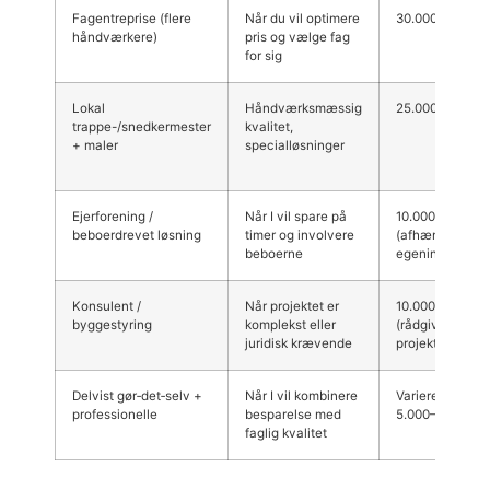
Fagentreprise (flere
Når du vil optimere
30.000–200.000
håndværkere)
pris og vælge fag
for sig
Lokal
Håndværksmæssig
25.000–150.000 
trappe-/snedkermester
kvalitet,
+ maler
specialløsninger
Ejerforening /
Når I vil spare på
10.000–100.000 
beboerdrevet løsning
timer og involvere
(afhængig af
beboerne
egenindsats)
Konsulent /
Når projektet er
10.000–60.000 k
byggestyring
komplekst eller
(rådgivning) +
juridisk krævende
projektomkostn
Delvist gør‑det‑selv +
Når I vil kombinere
Varierer meget;
professionelle
besparelse med
5.000–80.000 kr
faglig kvalitet