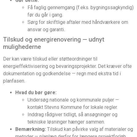
Gør dette:
Få faglig gennemgang (f.eks. bygningssagkyndig)
før du går i gang.
Sørg for skriftlige aftaler med håndværkere om
ansvar og garanti.
Tilskud og energirenovering — udnyt
mulighederne
Der kan være tilskud eller støtteordninger til
energieffektivisering og bevaringsprojekter. Det kræver ofte
dokumentation og godkendelse — regn med ekstra tid i
planfasen.
Hvad du bør gøre:
Undersøg nationale og kommunale puljer —
kontakt Stevns Kommune for lokale regler.
Inddrag rådgiver tidligt, så ansøgninger og
tekniske løsninger hænger sammen.
Bemærkning:
Tilskud kan påvirke valg af materialer og
metoder — planlæg derfor for længere projektforløb