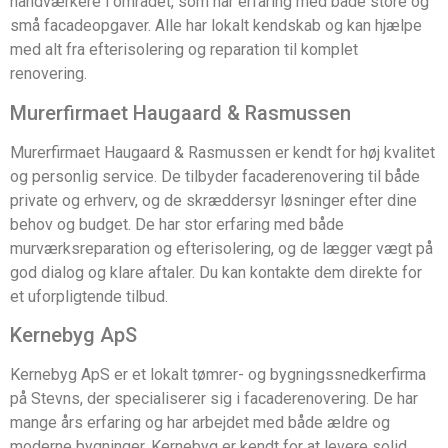
håndværkere i området, som har erfaring med både store og
små facadeopgaver. Alle har lokalt kendskab og kan hjælpe
med alt fra efterisolering og reparation til komplet
renovering.
Murerfirmaet Haugaard & Rasmussen
Murerfirmaet Haugaard & Rasmussen er kendt for høj kvalitet
og personlig service. De tilbyder facaderenovering til både
private og erhverv, og de skræddersyr løsninger efter dine
behov og budget. De har stor erfaring med både
murværksreparation og efterisolering, og de lægger vægt på
god dialog og klare aftaler. Du kan kontakte dem direkte for
et uforpligtende tilbud.
Kernebyg ApS
Kernebyg ApS er et lokalt tømrer- og bygningssnedkerfirma
på Stevns, der specialiserer sig i facaderenovering. De har
mange års erfaring og har arbejdet med både ældre og
moderne bygninger. Kernebyg er kendt for at levere solid