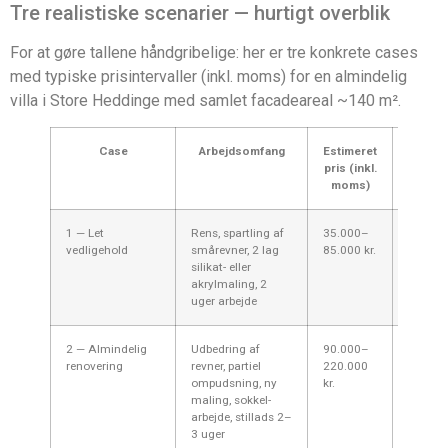
Tre realistiske scenarier — hurtigt overblik
For at gøre tallene håndgribelige: her er tre konkrete cases
med typiske prisintervaller (inkl. moms) for en almindelig
villa i Store Heddinge med samlet facadeareal ~140 m².
Case
Arbejdsomfang
Estimeret
Hvo
pris (inkl.
passe
moms)
1 — Let
Rens, spartling af
35.000–
Fint for
vedligehold
smårevner, 2 lag
85.000 kr.
pudsed
silikat- eller
facade
akrylmaling, 2
dybe sk
uger arbejde
budgetv
2 — Almindelig
Udbedring af
90.000–
Typisk 
renovering
revner, partiel
220.000
ældre
ompudsning, ny
kr.
parcelh
maling, sokkel-
hvor de
arbejde, stillads 2–
både
3 uger
kosmet