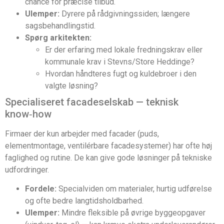
chance for præcise tilbud.
Ulemper:
Dyrere på rådgivningssiden; længere
sagsbehandlingstid.
Spørg arkitekten:
Er der erfaring med lokale fredningskrav eller
kommunale krav i Stevns/Store Heddinge?
Hvordan håndteres fugt og kuldebroer i den
valgte løsning?
Specialiseret facadeselskab — teknisk
know‑how
Firmaer der kun arbejder med facader (puds,
elementmontage, ventilérbare facadesystemer) har ofte høj
faglighed og rutine. De kan give gode løsninger på tekniske
udfordringer.
Fordele:
Specialviden om materialer, hurtig udførelse
og ofte bedre langtidsholdbarhed.
Ulemper:
Mindre fleksible på øvrige byggeopgaver