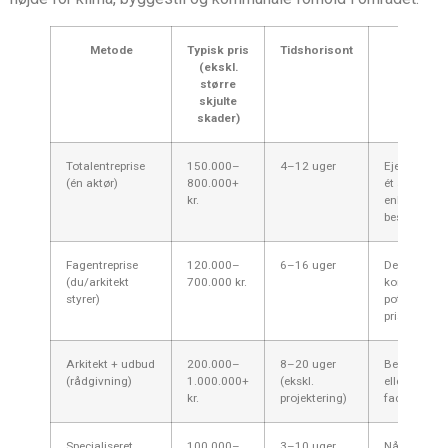
Metode
Typisk pris
Tidshorisont
Passer 
(ekskl.
større
skjulte
skader)
Totalentreprise
150.000–
4–12 uger
Ejere der vi
(én aktør)
800.000+
ét ansvar o
kr.
enkelt
beslutnings
Fagentreprise
120.000–
6–16 uger
Dem der øn
(du/arkitekt
700.000 kr.
kontrol og
styrer)
potentielt l
pris
Arkitekt + udbud
200.000–
8–20 uger
Bevaringsv
(rådgivning)
1.000.000+
(ekskl.
eller kompl
kr.
projektering)
facader
Specialiseret
100.000–
3–10 uger
Når teknisk