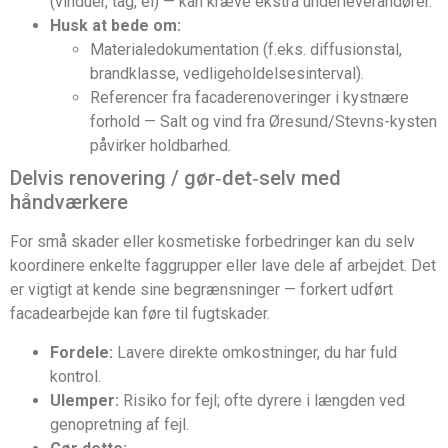
(vinduer, tag, el) — kan kræve ekstra underleverandører.
Husk at bede om:
Materialedokumentation (f.eks. diffusionstal,
brandklasse, vedligeholdelsesinterval).
Referencer fra facaderenoveringer i kystnære
forhold — Salt og vind fra Øresund/Stevns-kysten
påvirker holdbarhed.
Delvis renovering / gør‑det‑selv med
håndværkere
For små skader eller kosmetiske forbedringer kan du selv
koordinere enkelte faggrupper eller lave dele af arbejdet. Det
er vigtigt at kende sine begrænsninger — forkert udført
facadearbejde kan føre til fugtskader.
Fordele:
Lavere direkte omkostninger, du har fuld
kontrol.
Ulemper:
Risiko for fejl; ofte dyrere i længden ved
genopretning af fejl.