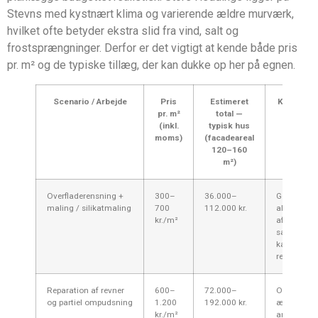
Stevns med kystnært klima og varierende ældre murværk,
hvilket ofte betyder ekstra slid fra vind, salt og
frostsprængninger. Derfor er det vigtigt at kende både pris
pr. m² og de typiske tillæg, der kan dukke op her på egnen.
Scenario / Arbejde
Pris
Estimeret
Kommenta
pr. m²
total —
Hed
(inkl.
typisk hus
moms)
(facadeareal
120–160
m²)
Overfladerensning +
300–
36.000–
God løsning
maling / silikatmaling
700
112.000 kr.
algevækst
kr./m²
afskalning
saltpåvirk
kan kræve f
rensninger.
Reparation af revner
600–
72.000–
Ofte nødve
og partiel ompudsning
1.200
192.000 kr.
ældre puds
kr./m²
arbejdets