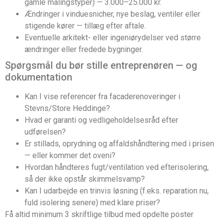
gamle malingstyper) — 3.000–25.000 kr.
Ændringer i vinduesnicher, nye beslag, ventiler eller
stigende kører — tillæg efter aftale.
Eventuelle arkitekt- eller ingeniørydelser ved større
ændringer eller fredede bygninger.
Spørgsmål du bør stille entreprenøren — og
dokumentation
Kan I vise referencer fra facaderenoveringer i
Stevns/Store Heddinge?
Hvad er garanti og vedligeholdelsesråd efter
udførelsen?
Er stillads, oprydning og affaldshåndtering med i prisen
— eller kommer det oveni?
Hvordan håndteres fugt/ventilation ved efterisolering,
så der ikke opstår skimmelsvamp?
Kan I udarbejde en trinvis løsning (f.eks. reparation nu,
fuld isolering senere) med klare priser?
Få altid minimum 3 skriftlige tilbud med opdelte poster