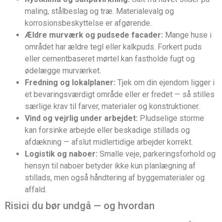
maling, stålbeslag og træ. Materialevalg og
korrosionsbeskyttelse er afgørende.
Ældre murværk og pudsede facader:
Mange huse i
området har ældre tegl eller kalkpuds. Forkert puds
eller cementbaseret mørtel kan fastholde fugt og
ødelægge murværket.
Fredning og lokalplaner:
Tjek om din ejendom ligger i
et bevaringsværdigt område eller er fredet — så stilles
særlige krav til farver, materialer og konstruktioner.
Vind og vejrlig under arbejdet:
Pludselige storme
kan forsinke arbejde eller beskadige stillads og
afdækning — afslut midlertidige arbejder korrekt.
Logistik og naboer:
Smalle veje, parkeringsforhold og
hensyn til naboer betyder ikke kun planlægning af
stillads, men også håndtering af byggematerialer og
affald.
Risici du bør undgå — og hvordan