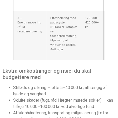
struktu
opretni
3 —
Efterisolering med
170.000–
Hvis du 
Energirenovering
pudssystem
420.000+
spare e
/ fuld
(ETICS) el. komplet
kr.
og få ny
facaderenovering
ny
holdba
facadebeklædning,
facade.
tilpasning af
omfang
vinduer og sokkel,
tilpasn
4–8 uger
kan øg
regning
Ekstra omkostninger og risici du skal
budgettere med
Stillads og sikring — ofte 5–40.000 kr., afhængig af
højde og varighed.
Skjulte skader (fugt, råd i lægter, murede sokler) — kan
tilføje 10.000–100.000 kr. ved alvorlige fund.
Affaldshåndtering, transport og miljøsanering (fx for