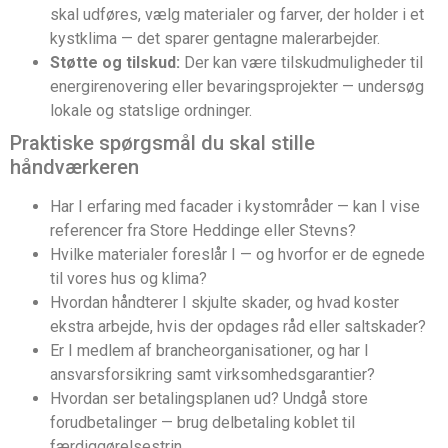
skal udføres, vælg materialer og farver, der holder i et
kystklima — det sparer gentagne malerarbejder.
Støtte og tilskud:
Der kan være tilskudmuligheder til
energirenovering eller bevaringsprojekter — undersøg
lokale og statslige ordninger.
Praktiske spørgsmål du skal stille
håndværkeren
Har I erfaring med facader i kystområder — kan I vise
referencer fra Store Heddinge eller Stevns?
Hvilke materialer foreslår I — og hvorfor er de egnede
til vores hus og klima?
Hvordan håndterer I skjulte skader, og hvad koster
ekstra arbejde, hvis der opdages råd eller saltskader?
Er I medlem af brancheorganisationer, og har I
ansvarsforsikring samt virksomhedsgarantier?
Hvordan ser betalingsplanen ud? Undgå store
forudbetalinger — brug delbetaling koblet til
færdiggørelsestrin.