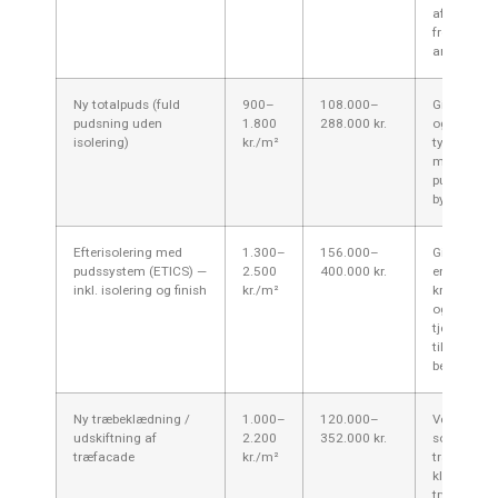
afhænger 
frostspræn
armeringst
Ny totalpuds (fuld
900–
108.000–
Giver et en
pudsning uden
1.800
288.000 kr.
og lang ho
isolering)
kr./m²
typisk for 
mursten ell
pudsede fa
byen.
Efterisolering med
1.300–
156.000–
Giver stor
pudssystem (ETICS) —
2.500
400.000 kr.
energibesp
inkl. isolering og finish
kr./m²
kræver vin
og sokkelti
tjek komm
tilskud og
bevaringsre
Ny træbeklædning /
1.000–
120.000–
Velegnet til
udskiftning af
2.200
352.000 kr.
sommerhu
træfacade
kr./m²
træhuse; k
klima kræv
trykimpræg