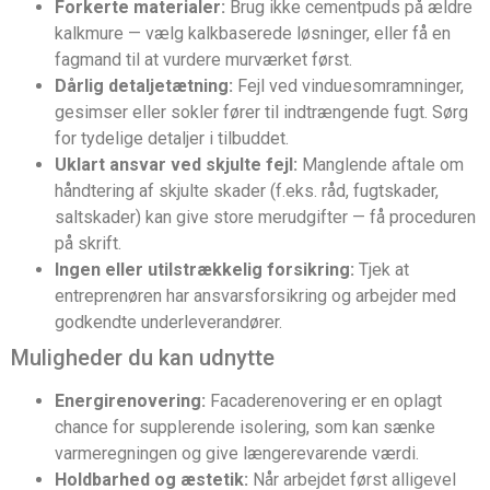
Forkerte materialer:
Brug ikke cementpuds på ældre
kalkmure — vælg kalkbaserede løsninger, eller få en
fagmand til at vurdere murværket først.
Dårlig detaljetætning:
Fejl ved vinduesomramninger,
gesimser eller sokler fører til indtrængende fugt. Sørg
for tydelige detaljer i tilbuddet.
Uklart ansvar ved skjulte fejl:
Manglende aftale om
håndtering af skjulte skader (f.eks. råd, fugtskader,
saltskader) kan give store merudgifter — få proceduren
på skrift.
Ingen eller utilstrækkelig forsikring:
Tjek at
entreprenøren har ansvarsforsikring og arbejder med
godkendte underleverandører.
Muligheder du kan udnytte
Energirenovering:
Facaderenovering er en oplagt
chance for supplerende isolering, som kan sænke
varmeregningen og give længerevarende værdi.
Holdbarhed og æstetik:
Når arbejdet først alligevel