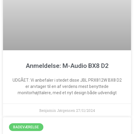
Anmeldelse: M-Audio BX8 D2
UDGÅET: Vi anbefaler i stedet disse JBL PRX812W BX8 D2
er arvtager til en af verdens mest benyttede
monitorhøjttalere, med et nyt design både udvendigt
Benjamin Jørgensen
27/11/2024
BADEVÆRELSE