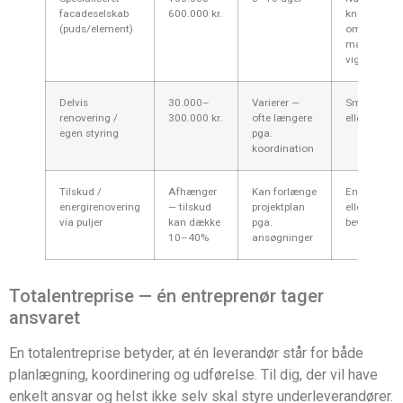
facadeselskab
600.000 kr.
know‑how
(puds/element)
omkring
materialer e
vigtig
Delvis
30.000–
Varierer —
Små forbedr
renovering /
300.000 kr.
ofte længere
eller lavt b
egen styring
pga.
koordination
Tilskud /
Afhænger
Kan forlænge
Energiforbe
energirenovering
— tilskud
projektplan
eller
via puljer
kan dække
pga.
bevaringspr
10–40%
ansøgninger
Totalentreprise — én entreprenør tager
ansvaret
En totalentreprise betyder, at én leverandør står for både
planlægning, koordinering og udførelse. Til dig, der vil have
enkelt ansvar og helst ikke selv skal styre underleverandører.