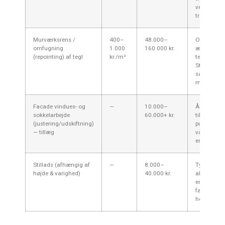
vedligehol
træ.
Murværksrens /
400–
48.000–
Ofte nødve
omfugning
1.000
160.000 kr.
ældre
(repointing) af tegl
kr./m²
teglstensb
Stevns; for
saltindtræ
mangelful
Facade vindues- og
—
10.000–
Åbninger s
sokkelarbejde
60.000+ kr.
tilpasses v
(justering/udskiftning)
puds/isole
— tillæg
være væsen
energireno
Stillads (afhængig af
—
8.000–
Typisk 1–4
højde & varighed)
40.000 kr.
almindelig
enfamiliehu
facader ell
højde øger 