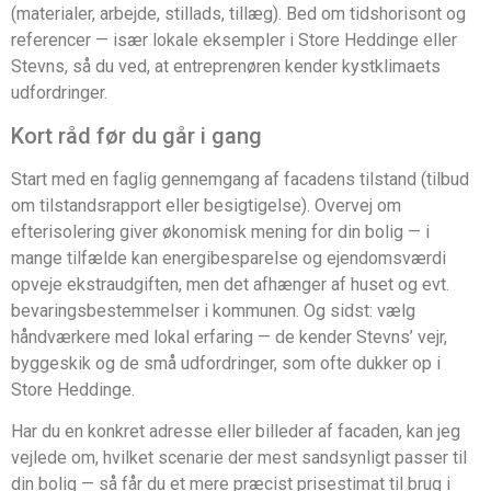
(materialer, arbejde, stillads, tillæg). Bed om tidshorisont og
referencer — især lokale eksempler i Store Heddinge eller
Stevns, så du ved, at entreprenøren kender kystklimaets
udfordringer.
Kort råd før du går i gang
Start med en faglig gennemgang af facadens tilstand (tilbud
om tilstandsrapport eller besigtigelse). Overvej om
efterisolering giver økonomisk mening for din bolig — i
mange tilfælde kan energibesparelse og ejendomsværdi
opveje ekstraudgiften, men det afhænger af huset og evt.
bevaringsbestemmelser i kommunen. Og sidst: vælg
håndværkere med lokal erfaring — de kender Stevns’ vejr,
byggeskik og de små udfordringer, som ofte dukker op i
Store Heddinge.
Har du en konkret adresse eller billeder af facaden, kan jeg
vejlede om, hvilket scenarie der mest sandsynligt passer til
din bolig — så får du et mere præcist prisestimat til brug i