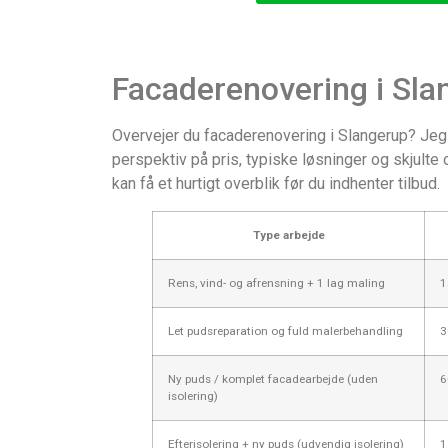
Facaderenovering i Sla
Overvejer du facaderenovering i Slangerup? Jeg 
perspektiv på pris, typiske løsninger og skjult
kan få et hurtigt overblik før du indhenter tilbud.
Type arbejde
Rens, vind- og afrensning + 1 lag maling
1
Let pudsreparation og fuld malerbehandling
3
Ny puds / komplet facadearbejde (uden
6
isolering)
Efterisolering + ny puds (udvendig isolering)
1