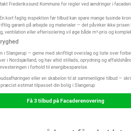
akt Frederikssund Kommune for regler ved ændringer i facaden
En kort faglig inspektion før tilbud kan spare mange tusinde kron
riftlig garanti på arbejde og materialer — det påvirker ikke pris
 ventilation eller efterisolering vil øge både m²‑pris og komplek
 tryghed
 i Slangerup — gerne med skriftligt overslag og liste over forbe
er i Nordsjælland, og hav altid stillads, oprydning og affaldshånd
nvesteringen i forhold til energibesparelse.
ilbudsafhøringen eller en skabelon til at sammenligne tilbud — skri
e præcist estimat tilpasset din bolig i Slangerup.
Få 3 tilbud på Facaderenovering