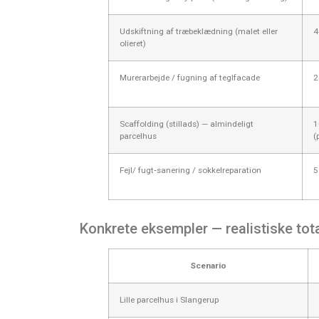
Udskiftning af træbeklædning (malet eller
4
olieret)
Murerarbejde / fugning af teglfacade
2
Scaffolding (stillads) — almindeligt
1
parcelhus
(
Fejl/ fugt‑sanering / sokkelreparation
5
Konkrete eksempler — realistiske tota
Scenario
Lille parcelhus i Slangerup