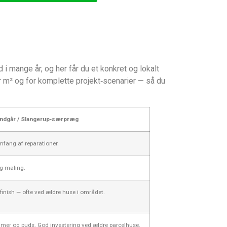
 mange år, og her får du et konkret og lokalt
r m² og for komplette projekt‑scenarier — så du
ndgår / Slangerup‑særpræg
omfang af reparationer.
ag maling.
 finish — ofte ved ældre huse i området.
primer og puds. God investering ved ældre parcelhuse.