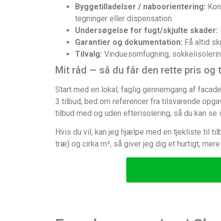
Byggetilladelser / naboorientering:
Kont
tegninger eller dispensation.
Undersøgelse for fugt/skjulte skader:
Garantier og dokumentation:
Få altid sk
Tilvalg:
Vinduesomfugning, sokkelisolering,
Mit råd — så du får den rette pris og
Start med en lokal, faglig gennemgang af facaden
3 tilbud, bed om referencer fra tilsvarende opgav
tilbud med og uden efterisolering, så du kan se i
Hvis du vil, kan jeg hjælpe med en tjekliste til t
træ) og cirka m², så giver jeg dig et hurtigt, mer