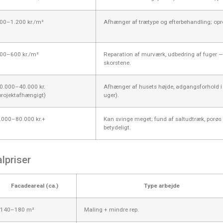
00–1.200 kr./m²
Afhænger af trætype og efterbehandling; opre
00–600 kr./m²
Reparation af murværk, udbedring af fuger —
skorstene.
0.000–40.000 kr.
Afhænger af husets højde, adgangsforhold i 
projektafhængigt)
uger).
.000–80.000 kr.+
Kan svinge meget; fund af saltudtræk, porøs 
betydeligt.
lpriser
Facadeareal (ca.)
Type arbejde
140–180 m²
Maling + mindre rep.