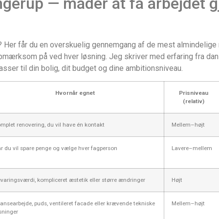
gerup — måder at få arbejdet g
 Her får du en overskuelig gennemgang af de mest almindelige må
pmærksom på ved hver løsning. Jeg skriver med erfaring fra dansk
sser til din bolig, dit budget og dine ambitionsniveau.
Hvornår egnet
Prisniveau
(relativ)
mplet renovering, du vil have én kontakt
Mellem–højt
r du vil spare penge og vælge hver fagperson
Lavere–mellem
varingsværdi, kompliceret æstetik eller større ændringer
Højt
ansearbejde, puds, ventileret facade eller krævende tekniske
Mellem–højt
sninger