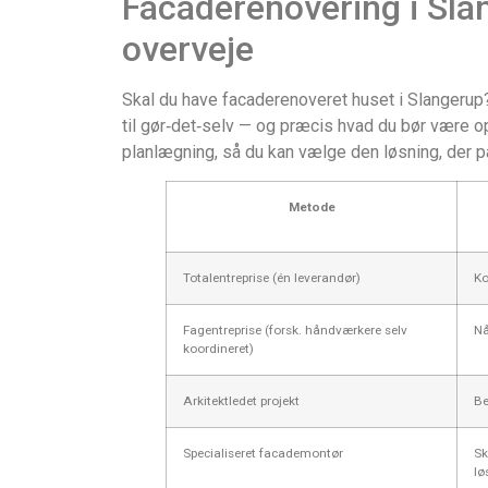
Facaderenovering i Slan
overveje
Skal du have facaderenoveret huset i Slangerup?
til gør‑det‑selv — og præcis hvad du bør være o
planlægning, så du kan vælge den løsning, der pa
Metode
Totalentreprise (én leverandør)
Ko
Fagentreprise (forsk. håndværkere selv
Nå
koordineret)
Arkitektledet projekt
Be
Specialiseret facademontør
Sk
lø