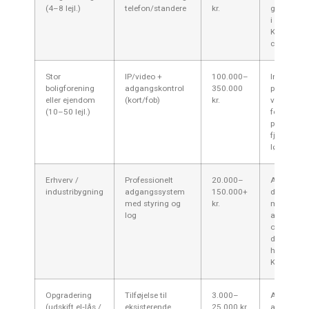
(4–8 lejl.)
telefon/standere
kr.
gøre arbej
i ældre by
Kalundbor
centrum.
Stor
IP/video +
100.000–
Integrati
boligforening
adgangskontrol
350.000
postkasser
eller ejendom
(kort/fob)
kr.
varierend
(10–50 lejl.)
for funda
porte og
fjernåbnin
løfte prise
Erhverv /
Professionelt
20.000–
Afhænger 
industribygning
adgangssystem
150.000+
døre, inte
med styring og
kr.
med
log
alarm/ove
og krav til
driftstabil
havn/indus
Kalundbor
Opgradering
Tilføjelse til
3.000–
Afhænger 
(udskift el‑lås /
eksisterende
25.000 kr.
af lås, ka