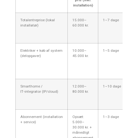
installation)
Totalentreprise (lokal
15.000–
1–7 dage
Hus
installatør)
60.000 kr.
eta
kom
løs
Elektriker + køb af system
10.000–
1–5 dage
Ejer
(delopgaver)
45.000 kr.
kom
Smarthome /
12.000–
1–10 dage
Sma
IT‑integrator (IP/cloud)
80.000 kr.
inte
fje
vid
Abonnement (installation
Opsæt:
1–3 dage
Dem
+ service)
5.000–
løb
30.000 kr. +
månedligt
abonnement