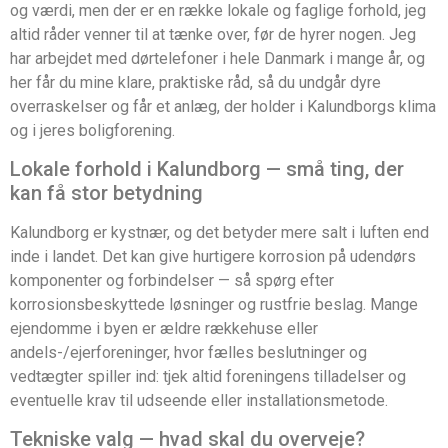
og værdi, men der er en række lokale og faglige forhold, jeg
altid råder venner til at tænke over, før de hyrer nogen. Jeg
har arbejdet med dørtelefoner i hele Danmark i mange år, og
her får du mine klare, praktiske råd, så du undgår dyre
overraskelser og får et anlæg, der holder i Kalundborgs klima
og i jeres boligforening.
Lokale forhold i Kalundborg — små ting, der
kan få stor betydning
Kalundborg er kystnær, og det betyder mere salt i luften end
inde i landet. Det kan give hurtigere korrosion på udendørs
komponenter og forbindelser — så spørg efter
korrosionsbeskyttede løsninger og rustfrie beslag. Mange
ejendomme i byen er ældre rækkehuse eller
andels-/ejerforeninger, hvor fælles beslutninger og
vedtægter spiller ind: tjek altid foreningens tilladelser og
eventuelle krav til udseende eller installationsmetode.
Tekniske valg — hvad skal du overveje?