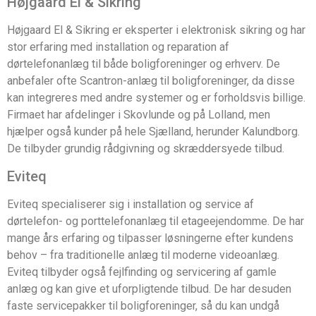
Højgaard El & Sikring
Højgaard El & Sikring er eksperter i elektronisk sikring og har
stor erfaring med installation og reparation af
dørtelefonanlæg til både boligforeninger og erhverv. De
anbefaler ofte Scantron-anlæg til boligforeninger, da disse
kan integreres med andre systemer og er forholdsvis billige.
Firmaet har afdelinger i Skovlunde og på Lolland, men
hjælper også kunder på hele Sjælland, herunder Kalundborg.
De tilbyder grundig rådgivning og skræddersyede tilbud.
Eviteq
Eviteq specialiserer sig i installation og service af
dørtelefon- og porttelefonanlæg til etageejendomme. De har
mange års erfaring og tilpasser løsningerne efter kundens
behov – fra traditionelle anlæg til moderne videoanlæg.
Eviteq tilbyder også fejlfinding og servicering af gamle
anlæg og kan give et uforpligtende tilbud. De har desuden
faste servicepakker til boligforeninger, så du kan undgå