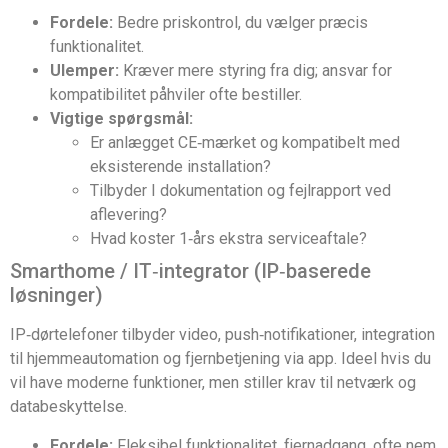
Fordele:
Bedre priskontrol, du vælger præcis
funktionalitet.
Ulemper:
Kræver mere styring fra dig; ansvar for
kompatibilitet påhviler ofte bestiller.
Vigtige spørgsmål:
Er anlægget CE‑mærket og kompatibelt med
eksisterende installation?
Tilbyder I dokumentation og fejlrapport ved
aflevering?
Hvad koster 1‑års ekstra serviceaftale?
Smarthome / IT‑integrator (IP‑baserede
løsninger)
IP‑dørtelefoner tilbyder video, push‑notifikationer, integration
til hjemmeautomation og fjernbetjening via app. Ideel hvis du
vil have moderne funktioner, men stiller krav til netværk og
databeskyttelse.
Fordele:
Fleksibel funktionalitet, fjernadgang, ofte nem