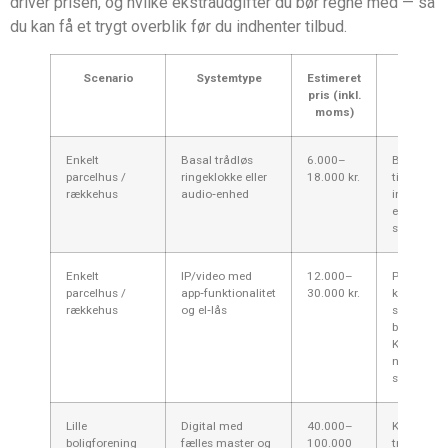
driver prisen, og hvilke ekstraudgifter du bør regne med — så
du kan få et trygt overblik før du indhenter tilbud.
Scenario
Systemtype
Estimeret
Kommen
pris (inkl.
Kalun
moms)
Enkelt
Basal trådløs
6.000–
Billigere l
parcelhus /
ringeklokke eller
18.000 kr.
til små hu
rækkehus
audio‑enhed
ingen kab
evt. el‑lås
strømtilfør
Enkelt
IP/video med
12.000–
Populært 
parcelhus /
app‑funktionalitet
30.000 kr.
kombinati
rækkehus
og el‑lås
sikkerhed
brugervenl
Kræver
netværk/Po
strøm til 
Lille
Digital med
40.000–
Kabler i
boligforening
fælles master og
100.000
trappeopg