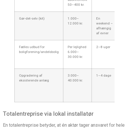
50–400 kr.
Gør‑det‑selv (kit)
1.000–
En
Enk
12.000 kr.
weekend –
fam
afhængig
str
af evner
Fælles udbud for
Per lejlighed
2–8 uger
Blo
boligforening/andelsbolig
6.000–
ej
30.000 kr.
Opgradering af
3.000–
1–4 dage
Bev
eksisterende anlæg
40.000 kr.
eks
kabl
mod
fun
Totalentreprise via lokal installatør
En totalentreprise betyder, at én aktør tager ansvaret for hele