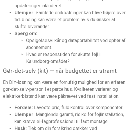
opdateringer inkluderet.
Ulemper:
Samlede omkostninger kan blive højere over
tid; binding kan være et problem hvis du ønsker at
skifte leverandør.
Spørg om:
Opsigelsesvilkår og dataportabilitet ved ophør af
abonnement.
Hvad er responstiden for akutte fejl i
Kalundborg‑området?
Gør‑det‑selv (kit) — når budgettet er stramt
En DIY‑løsning kan være en fornuftig mulighed for en erfaren
gør‑det‑selv‑person i et parcelhus. Kvaliteten varierer, og
elektrikerbistand kan være påkrævet ved fast installation.
Fordele:
Laveste pris, fuld kontrol over komponenter.
Ulemper:
Manglende garanti, risiko for fejlinstallation,
kan kræve el‑fagprofessionel til fast montage.
Husk:
Tjek om din forsikring dækker ved