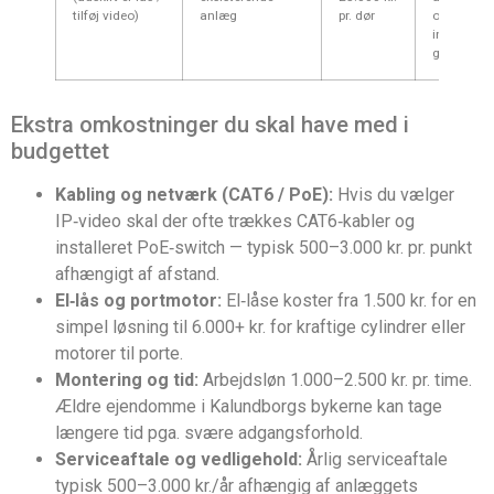
tilføj video)
anlæg
pr. dør
om eksist
installati
genbruges
Ekstra omkostninger du skal have med i
budgettet
Kabling og netværk (CAT6 / PoE):
Hvis du vælger
IP‑video skal der ofte trækkes CAT6‑kabler og
installeret PoE‑switch — typisk 500–3.000 kr. pr. punkt
afhængigt af afstand.
El‑lås og portmotor:
El‑låse koster fra 1.500 kr. for en
simpel løsning til 6.000+ kr. for kraftige cylindrer eller
motorer til porte.
Montering og tid:
Arbejdsløn 1.000–2.500 kr. pr. time.
Ældre ejendomme i Kalundborgs bykerne kan tage
længere tid pga. svære adgangsforhold.
Serviceaftale og vedligehold:
Årlig serviceaftale
typisk 500–3.000 kr./år afhængig af anlæggets