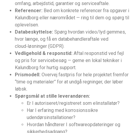
omfang, arbejdstid, garantier og serviceaftale.
Referencer:
Bed om konkrete referencer fra opgaver i
Kalundborg eller nærområdet — ring til dem og spørg til
oplevelsen.
Databeskyttelse:
Spørg hvordan video/lyd gemmes,
hvor længe, og få en databehandleraftale ved
cloud‑løsninger (GDPR).
Vedligehold & responstid:
Aftal responstid ved fejl
og pris for servicebesøg — gerne en lokal tekniker i
Kalundborg for hurtig support.
Prismodell:
Overvej fastpris for hele projektet fremfor
“time og materialer” for at undgå regninger, der løber
løbsk.
Spørgsmål at stille leverandøren:
Er I autoriseret/registreret som elinstallatør?
Har I erfaring med korrosionssikre
udendørsinstallationer?
Hvordan håndterer I softwareopdateringer og
sikkerhedsadgang?